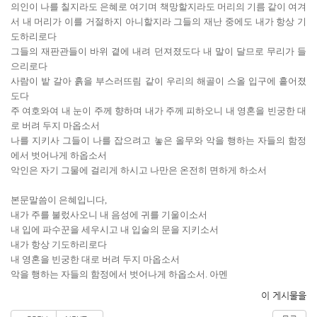
의인이 나를 칠지라도 은혜로 여기며 책망할지라도 머리의 기름 같이 여겨
서 내 머리가 이를 거절하지 아니할지라 그들의 재난 중에도 내가 항상 기
도하리로다
그들의 재판관들이 바위 곁에 내려 던져졌도다 내 말이 달므로 무리가 들
으리로다
사람이 밭 갈아 흙을 부스러뜨림 같이 우리의 해골이 스올 입구에 흩어졌
도다
주 여호와여 내 눈이 주께 향하며 내가 주께 피하오니 내 영혼을 빈궁한 대
로 버려 두지 마옵소서
나를 지키사 그들이 나를 잡으려고 놓은 올무와 악을 행하는 자들의 함정
에서 벗어나게 하옵소서
악인은 자기 그물에 걸리게 하시고 나만은 온전히 면하게 하소서
본문말씀이 은혜입니다,
내가 주를 불렀사오니 내 음성에 귀를 기울이소서
내 입에 파수꾼을 세우시고 내 입술의 문을 지키소서
내가 항상 기도하리로다
내 영혼을 빈궁한 대로 버려 두지 마옵소서
악을 행하는 자들의 함정에서 벗어나게 하옵소서. 아멘
이 게시물을