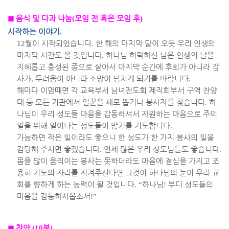
◼
음식 및 다과 나눔
(
모임 전 혹은 모임 후
)
시작하는 이야기
.
12
월이 시작되었습니다
.
한 해의 마지막 달이 오듯 우리 인생의
마지막 시간도 올 것입니다
.
하나님 허락하신 남은 인생의 날을
지혜롭고 충성된 종으로 살아서 마지막 순간에 후회가 아니라 감
사가
,
두려움이 아니라 소망이 넘치게 되기를 바랍니다
.
해마다 이맘때면 각 교육부서 남녀전도회 제직회부서 구역 찬양
대 등 모든 기관에서 일꾼을 새로 뽑거나 봉사자를 찾습니다
.
하
나님이 우리 성도들 마음을 감동하셔서 자원하는 마음으로 주의
일을 위해 일어나는 성도들이 많기를 기도합니다
.
가능하면 작은 일이라도 좋으니 한 성도가 한 가지 봉사의 일을
감당해 주시면 좋겠습니다
.
연세 많은 우리 성도님들도 좋습니다
.
몸을 많이 움직이는 봉사는 못하더라도 마음에 결심을 가지고 조
용히 기도의 자리를 지켜주신다면 그것이 하나님의 눈이 우리 교
회를 향하게 하는 능력이 될 것입니다
. “
하나님
!
부디 성도들의
마음을 감동하시옵소서
!”
◼
찬양
(10
분
)