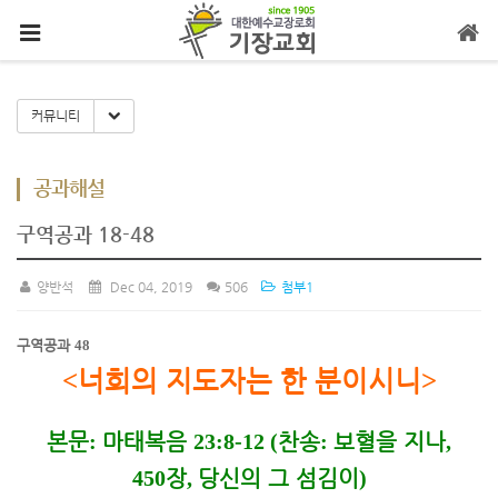
메뉴 건너뛰기
Toggle Dropdown
커뮤니티
공과해설
구역공과 18-48
양반석
Dec 04, 2019
506
첨부1
구역공과
48
<
너희의 지도자는 한 분이시니
>
본문
:
마태복음
23:8-12 (
찬송
:
보혈을 지나
,
450
장
,
당신의 그 섬김이
)