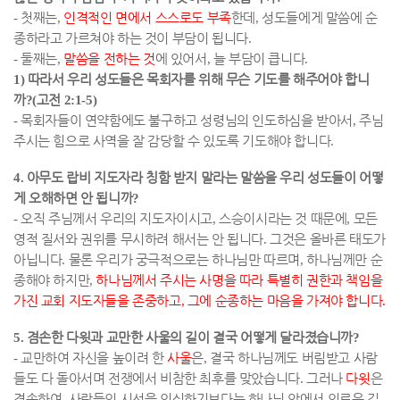
-
첫째는
,
인격적인 면에서 스스로도 부족
한데
,
성도들에게 말씀에 순
종하라고 가르쳐야 하는 것이 부담이 됩니다
.
-
둘째는
,
말씀을 전하는 것
에 있어서
,
늘 부담이 큽니다
.
1)
따라서 우리 성도들은 목회자를 위해 무슨 기도를 해주어야 합니
까
?(
고전
2:1-5)
-
목회자들이 연약함에도 불구하고 성령님의 인도하심을 받아서
,
주님
주시는 힘으로 사역을 잘 감당할 수 있도록 기도해야 합니다
.
4.
아무도 랍비 지도자라 칭함 받지 말라는 말씀을 우리 성도들이 어떻
게 오해하면 안 됩니까
?
-
오직 주님께서 우리의 지도자이시고
,
스승이시라는 것 때문에
,
모든
영적 질서와 권위를 무시하려 해서는 안 됩니다
.
그것은 올바른 태도가
아닙니다
.
물론 우리가 궁극적으로는 하나님만 따르며
,
하나님께만 순
종해야 하지만
,
하나님께서 주시는 사명을 따라 특별히 권한과 책임을
가진 교회 지도자들을 존중하고
,
그에 순종하는 마음을 가져야 합니다
.
5.
겸손한 다윗과 교만한 사울의 길이 결국 어떻게 달라졌습니까
?
-
교만하여 자신을 높이려 한
사울
은
,
결국 하나님께도 버림받고 사람
들도 다 돌아서며 전쟁에서 비참한 최후를 맞았습니다
.
그러나
다윗
은
겸손하여
,
사람들의 시선을 의식하기보다는 하나님 앞에서 의로운 길