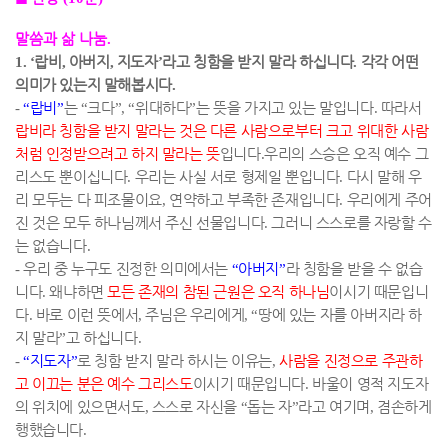
말씀과 삶 나눔
.
1. ‘
랍비
,
아버지
,
지도자
’
라고 칭함을 받지 말라 하십니다
.
각각 어떤
의미가 있는지 말해봅시다
.
-
“
랍비
”
는
“
크다
”, “
위대하다
”
는 뜻을 가지고 있는 말입니다
.
따라서
랍비라 칭함을 받지 말라는 것은 다른 사람으로부터 크고 위대한 사람
처럼 인정받으려고 하지 말라는 뜻
입니다
.
우리의 스승은 오직 예수 그
리스도 뿐이십니다
.
우리는 사실 서로 형제일 뿐입니다
.
다시 말해 우
리 모두는 다 피조물이요
,
연약하고 부족한 존재입니다
.
우리에게 주어
진 것은 모두 하나님께서 주신 선물입니다
.
그러니 스스로를 자랑할 수
는 없습니다
.
-
우리 중 누구도 진정한 의미에서는
“
아버지
”
라 칭함을 받을 수 없습
니다
.
왜냐하면
모든 존재의 참된 근원은 오직 하나님
이시기 때문입니
다
.
바로 이런 뜻에서
,
주님은 우리에게
, “
땅에 있는 자를 아버지라 하
지 말라
”
고 하십니다
.
-
“
지도자
”
로 칭함 받지 말라 하시는 이유는
,
사람을 진정으로 주관하
고 이끄는 분은 예수 그리스도
이시기 때문입니다
.
바울이 영적 지도자
의 위치에 있으면서도
,
스스로 자신을
“
돕는 자
”
라고 여기며
,
겸손하게
행했습니다
.