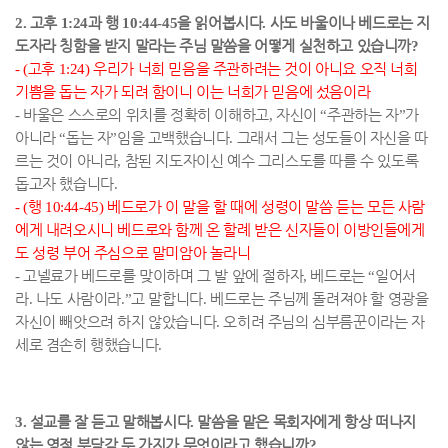
2.
고후
1:24
과 행
10:44-45
을 읽어봅시다
.
사도 바울이나 베드로는 지
도자라 칭함을 받지 말라는 주님 말씀을 어떻게 실천하고 있습니까
?
- (
고후
1:24)
우리가 너희 믿음을 주관하려는 것이 아니요 오직 너희
기쁨을 돕는 자가 되려 함이니 이는 너희가 믿음에 섰음이라
-
바울은 스스로의 위치를 정확히 이해하고
,
자신이
“
주관하는 자
”
가
아니라
“
돕는 자
”
임을 고백했습니다
.
그래서 그는 성도들이 자신을 따
르는 것이 아니라
,
참된 지도자이신 예수 그리스도를 따를 수 있도록
돕고자 했습니다
.
- (
행
10:44-45)
베드로가 이 말을 할 때에 성령이 말씀 듣는 모든 사람
에게 내려오시니 베드로와 함께 온 할례 받은 신자들이 이방인들에게
도 성령 부어 주심으로 말미암아 놀라니
-
고넬료가 베드로를 맞이하며 그 발 앞에 절하자
,
베드로는
“
일어서
라
.
나도 사람이라
.”
고 말합니다
.
베드로는 주님께 돌려져야 할 영광을
자신이 빼앗으려 하지 않았습니다
.
오히려 주님의 심부름꾼이라는 자
세로 겸손히 행했습니다
.
3.
설교를 잘 듣고 말해봅시다
.
말씀을 맡은 목회자에게 항상 떠나지
않는 영적 부담감 두 가지가 무엇이라고 했습니까
?