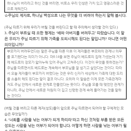
하나님이 버리라고 하신 것을 버리면
,
비로소 우리 인생은 가치 있고 영광스러운 것
으로 채워진다
.
☆
주님의 제자로
,
하나님 백성으로 나는 무엇을 더 버려야 하는지 말해 봅시다
.
(
주님 따르기 위해 우리가 버릴 것을 버린다고 할 때 주의해서 생각할 것이 있다
.)
3.
주님이 부르실 때 요한 형제는
‘
배와 아버지를 버려두고
’
따랐습니다
.
이 말
은 우리가 주님 따르기 위해 가족을 도외시해도 된다는 말입니까
?
아니면 어떤
의미입니까
?
부모까지 버려두었다는 말은 주님을 따른 이후 이 제자들은 부모와의 관계나 의무
를 포기했다는 의미가 아니다
.
마
8:14
을 보면 주님이 베드로의 집에 가셨는데 거기
에 베드로의 장모가 앓아누워 있어 주님이 고쳐주신다
.
이것이 무엇을 뜻하겠는가
?
주님을 따르면서도 베드로는 계속해서 부모님을 잘 섬기고 살았다는 것이다
.
따라
서 오늘 제자들이 부모까지 버렸다는 것은 우리 신자가 세상에서 가족에 대한 도리
를 소홀히 해도 된다는 말이 결코 아니다
.
오히려 이 말씀은 이제 모든 가족관계마
저도 주님 안에서 새로운 관계로 만들었다는 뜻이다
.
주님을 모를 때 맺었던 관계가
아니라
,
주님 안에서 새로운 차원의 더 깊고 신령한 관계 속에 들어가는 것을 말하
는 것이다
.
(
버릴 것을 버리고 따른 제자
(
성도
)
들이 앞으로 주님 따르면서 되어야 할 구체적인 모
습은 무엇일까
?)
4. ‘
너희를 사람을 낚는 어부가 되게 하리라
’
라고 하신 것처럼 부름 받은 모든
성도는 사람을 낚는 어부가 되어야 합니다
.
어떻게 하면 사람을 낚는 어부가 될