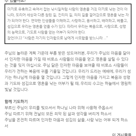
수 있을까요
?
미끼로 유혹하고 속여서 잡는 낚시질처럼 사람의 영혼을 거짓 미끼로 낚는 것이 아
니라
,
도리어 세상과 다른 참된 길
,
진리의 길
,
의의 길을 걸어감으로 영혼을 낚는 자
가 되어야 한다
.
연약한 인생들을 이해하고
,
사랑하고
,
용서하고
,
배려하고
,
베풀고
,
섬김으로 우리는 영혼을 얻을 수가 있다
.
따라서 우리는 복음으로
,
사랑으로
,
성령
의 능력으로
,
기도로 사람을 얻는 어부가 되어야 한다
.
잠언
19:22 “
사람은 자기의 인자함으로 남에게 사모함을 받느니라
...”
주님의 놀라운 계획 가운데 부름 받은 성도여러분
,
우리가 주님의 마음을 닮아
서 인자한 마음을 가질 때 비로소 사람들의 마음을 얻고 영혼을 살릴 수 있다
는 것을 잊지 마십시오
.
주님 닮은 인자한 마음을 보여줄 때 비로소 사람들이
우리가 전하는 복음에 귀를 기울일 것입니다
.
우리가 드리는 예배에
,
우리가 섬
기는 하나님께 마음을 열 것입니다
.
그렇게 인자한 마음을 가지고 복음과 성령
과 기도와 섬김으로 영혼을 낚는 어부가 될 때
,
우리의 수고는 하늘에서 영원히
빛날 것입니다
.
함께 기도하기
부르신 주님이 우리를 빚으셔서 하나님 나라 위해 사용해 주옵소서
주님 따르기 위해 전날의 모든 죄악 된 삶과 생각을 버리게 하소서
주님을 온전히 따르며 인자한 마음과 섬김의 삶을
,
사람 낚는 어부 되게 하소
서
이 게시물을