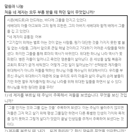
말씀과 나눔
처음 네 제자는 모두 부름 받을 때 하던 일이 무엇입니까
?
시몬
(
베드로
)
과 안드레는
,
바다에 그물을 던지고 있었다
.
세베대의 아들 야고보와 그의 형제 요한은
,
그의 아버지 세베대와 함께 배에서 그물
을 깁 고 있었다
.
*
네 제자의 공통점
:
어부
*
고기잡이 외에는 별로 아는 것이 없는 사람들
,
뭔가 대단한 것을 가지지 못한 별 볼
일 없는 사람들
,
그래서 앞으로 큰일 해낼 것이라고 기대하기 어려운 사람들을 택하
셨다
.
하지만 그들을 통해 로마의 역사가 바뀌었다
.
위대한 하나님 나라 역사가 꽃
피웠다
.
병든 자들이 일어나고 죽었던 영혼들이 살아났다
.
온 세상을 살릴 복음과
교회의 토대가 굳게 세워졌다
.
어떻게 그런 일이 일어났는가
?
선택받은 제자들이
위대해서가 아니라 저들을 택하신 하나님 아들 예수님이 위대해서이다
.
우리를 부
르신 주님이 위대하시기 때문에 오늘 우리도 우리 마음과 삶이 주님의 손에 붙들리
기만 하면 열두 제자들처럼 하나님 나라를 위해 위대한 일들을 하면서 살 수 있다
.
하나님을 위한 원대한 꿈을 꾸라
!
1)
네 제자를 부르실 때 주님이 주목해서 저들을 보셨습니다
.
무엇을 보신 것입
니까
?
‘
그물 던지는 것과 그물 깁는 것을
’
주목하여 보셨다
.
이는 주님이 불러주지 않으면
저들은 그저 먹고 살기 위해 평생 그물질만 하면서 다른 특별한 인생의 가치와 목적
을 갖지 못하고 그렇게 살다가 덧없이 끝날 인생임을 주께서 주목하여 보셨다는 것
이다
.
2)
제자를 부르실 때
‘
내가
...
되게 하리라
’
고 하신 약속은 무엇을 의미합니까
?