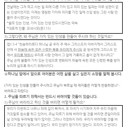
전날에는 그저 먹고 사는 일 외에 다른 가치 있고 의미 있는 일과는 아무 상관이 없
는 인생이었지만
,
이제는 영원한 가치와 의미를 가진 일에 쓰임 받는 그런 사람 만
들어 주시겠다는 것이다
.
*
쓸모 있는 인생
,
가치 있는 인생 만드시겠다는 약속
*
대표적 인물
:
오네시모
(
몬
1:11)
3)
그렇다면
,
왜 주님은 가치 있는 인생을 만들어 주시려 하신 것일까요
?
엡
1:3-4 “
찬송하리로다 하나님 곧 우리 주 예수 그리스도의 아버지께서 그리스도
안에 서
하늘에 속한 모든 신령한 복을 우리에게 주시되
곧 창세전에 그리스도 안
에서
우리를 택하사
우리로 사랑 안에서 그 앞에 거룩하고 흠이 없게 하시려고
”
주님 손에 붙들려 가치 있는 인생으로 변화되어 하늘에 속한 모든 신령한 복을 받아
누리며 살도록 하시기 위해서이다
.
☆
하나님 앞에서 앞으로 여러분은 어떤 삶을 살고 싶은지 소망을 말해 봅시다
.
(
가치 있는 인생을 만들어 주시려고 주님이 부르실 때 제자들은 어떻게 반응하였나
? -
버려두고 따랐다
)
2.
주님을 따르기 위해서는 반드시 버려야할 것들이 있습니다
.
1)
주님이 버리라고 하신 것을 버리면 어떻게 될까요
?
우리가 미련하고 너무나 죄에 깊이 빠져서
,
또 마귀가 시기하여 자꾸 우리 마음에
거짓말로 참소를 하고 있어서
,
주님 따르기 위해 버려야 할 것을 버리면 큰일이라도
날 것처럼 두려워할 때가 많지만
,
그러나 걱정하지 마라
.
우리가 버려야할 것을 버
린다고 큰일이 일어나지 않는다
.
우리 인생이 망가지지 않는다
.
도리어 그 반대다
.