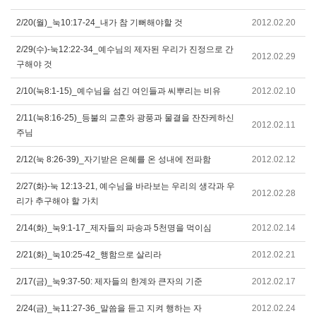
2/20(월)_눅10:17-24_내가 참 기뻐해야할 것
2012.02.20
2/29(수)-눅12:22-34_예수님의 제자된 우리가 진정으로 간
2012.02.29
구해야 것
2/10(눅8:1-15)_예수님을 섬긴 여인들과 씨뿌리는 비유
2012.02.10
2/11(눅8:16-25)_등불의 교훈와 광풍과 물결을 잔잔케하신
2012.02.11
주님
2/12(눅 8:26-39)_자기받은 은혜를 온 성내에 전파함
2012.02.12
2/27(화)-눅 12:13-21, 예수님을 바라보는 우리의 생각과 우
2012.02.28
리가 추구해야 할 가치
2/14(화)_눅9:1-17_제자들의 파송과 5천명을 먹이심
2012.02.14
2/21(화)_눅10:25-42_행함으로 살리라
2012.02.21
2/17(금)_눅9:37-50: 제자들의 한계와 큰자의 기준
2012.02.17
2/24(금)_눅11:27-36_말씀을 듣고 지켜 행하는 자
2012.02.24