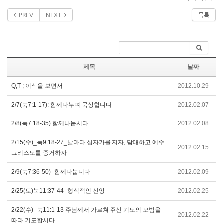
PREV
NEXT
목록
제목
날짜
Q,T ; 이삭을 보면서
2012.10.29
2/7(눅7:1-17): 함께나누며 묵상합니다
2012.02.07
2/8(눅7:18-35) 함께나눕시다...
2012.02.08
2/15(수)_눅9:18-27_날마다 십자가를 지자, 담대하고 예수
2012.02.15
그리스도를 증거하자
2/9(눅7:36-50)_함께나눕니다
2012.02.09
2/25(토)눅11:37-44_형식적인 신앙
2012.02.25
2/22(수)_눅11:1-13 주님께서 가르쳐 주신 기도의 모범을
2012.02.22
따라 기도합시다