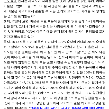
2) 이렇게
먼저는 사역자가 사례를 받는 것이 정당함을 밝힌 후에, 이어서
바울은 그럼에도 불구하고 바울 자신은 이 권리들을 포기했다고 고백한다.
왜 바울은 사역자로서 결혼할 수 있는 권리도 포기하고, 사례를 다 챙겨받
는 권리도 포기했는가?
첫째, 12절에 보면, 바울은 주로 복음이 전해지지 않은 곳에 가서 개척하는
일을 했다. 그래서 처음 예수를 믿는 사람들에게 혹 이 문제가 걸림돌이 되
지 않게 하려고, 복음에 아무 장애를 받지 않게 하려고 자기 권리들을 포기
했다고 말씀하고 있다.
둘째, 16-18절을 보면, 바울은 하나님께 100% 충성이 아니라 200% 충성을
하고 싶어서 사도로서 정당한 권리들을 포기했다고 한다. 바울은 사도다.
사도는 복음 전하는 자다. 하고 싶으면 하고 안 하고 싶으면 안 해도 되는
것이 아니라, 부득불 해야 하는 일이다. 반드시 해야 하는 일이다. 하지 않
으면 화가 임한다고 했다. 복음 전할 사명을 주님께로부터 받은 것이다. 이
렇게 사명이 주어졌기에, 사도에게 주어진 정당한 권리를 사용하면서 복음
전하는 일을 열심히 충성하면 그것은 주님이 맡기신 일을 100% 감당하는
일이 될 것이다. 그런데 바울은 주님이 맡기신 것만큼만 감당하는 것으로
만족스럽지가 않다. 얼마나 받은 은혜와 사랑이 컸든지, 주님이 맡기신 것
보다 더 많이 충성을 하고 싶었다. 200% 충성을 하고 싶었다. 100% 충성하
면 자기 할 도리만큼 한 것이므로 그것 가지고는 잘 했다고 그리 칭찬할만
하지 않다고 여겼다. 자기가 할 도리 이상을 함으로 주님께 칭찬을 받고 싶
었다. 그래서 사도로서 정당한 권리까지 포기하고 일을 하기로 작정을 한
것이다. 18절이다. ‘
그런즉 내 상이 무엇이냐 내가 복음을 전할 때에 값없이