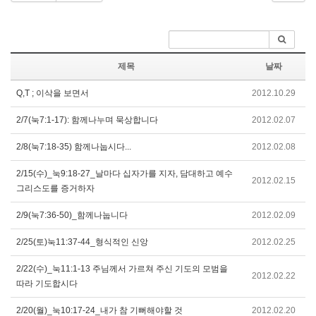
제목
날짜
Q,T ; 이삭을 보면서
2012.10.29
2/7(눅7:1-17): 함께나누며 묵상합니다
2012.02.07
2/8(눅7:18-35) 함께나눕시다...
2012.02.08
2/15(수)_눅9:18-27_날마다 십자가를 지자, 담대하고 예수
2012.02.15
그리스도를 증거하자
2/9(눅7:36-50)_함께나눕니다
2012.02.09
2/25(토)눅11:37-44_형식적인 신앙
2012.02.25
2/22(수)_눅11:1-13 주님께서 가르쳐 주신 기도의 모범을
2012.02.22
따라 기도합시다
2/20(월)_눅10:17-24_내가 참 기뻐해야할 것
2012.02.20