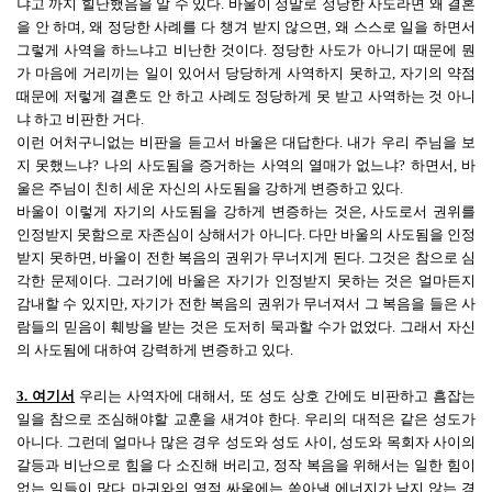
냐고 까지 힐난했음을 알 수 있다. 바울이 정말로 정당한 사도라면 왜 결혼
을 안 하며, 왜 정당한 사례를 다 챙겨 받지 않으면, 왜 스스로 일을 하면서
그렇게 사역을 하느냐고 비난한 것이다. 정당한 사도가 아니기 때문에 뭔
가 마음에 거리끼는 일이 있어서 당당하게 사역하지 못하고, 자기의 약점
때문에 저렇게 결혼도 안 하고 사례도 정당하게 못 받고 사역하는 것 아니
냐 하고 비판한 거다.
이런 어처구니없는 비판을 듣고서 바울은 대답한다. 내가 우리 주님을 보
지 못했느냐? 나의 사도됨을 증거하는 사역의 열매가 없느냐? 하면서, 바
울은 주님이 친히 세운 자신의 사도됨을 강하게 변증하고 있다.
바울이 이렇게 자기의 사도됨을 강하게 변증하는 것은, 사도로서 권위를
인정받지 못함으로 자존심이 상해서가 아니다. 다만 바울의 사도됨을 인정
받지 못하면, 바울이 전한 복음의 권위가 무너지게 된다. 그것은 참으로 심
각한 문제이다. 그러기에 바울은 자기가 인정받지 못하는 것은 얼마든지
감내할 수 있지만, 자기가 전한 복음의 권위가 무너져서 그 복음을 들은 사
람들의 믿음이 훼방을 받는 것은 도저히 묵과할 수가 없었다. 그래서 자신
의 사도됨에 대하여 강력하게 변증하고 있다.
3. 여기서
우리는 사역자에 대해서, 또 성도 상호 간에도 비판하고 흠잡는
일을 참으로 조심해야할 교훈을 새겨야 한다. 우리의 대적은 같은 성도가
아니다. 그런데 얼마나 많은 경우 성도와 성도 사이, 성도와 목회자 사이의
갈등과 비난으로 힘을 다 소진해 버리고, 정작 복음을 위해서는 일한 힘이
없는 일들이 많다. 마귀와의 영적 싸움에는 쏟아낼 에너지가 남지 않는 경