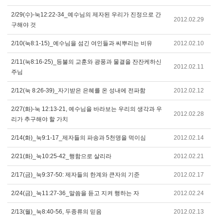
2/29(수)-눅12:22-34_예수님의 제자된 우리가 진정으로 간
2012.02.29
구해야 것
2/10(눅8:1-15)_예수님을 섬긴 여인들과 씨뿌리는 비유
2012.02.10
2/11(눅8:16-25)_등불의 교훈와 광풍과 물결을 잔잔케하신
2012.02.11
주님
2/12(눅 8:26-39)_자기받은 은혜를 온 성내에 전파함
2012.02.12
2/27(화)-눅 12:13-21, 예수님을 바라보는 우리의 생각과 우
2012.02.28
리가 추구해야 할 가치
2/14(화)_눅9:1-17_제자들의 파송과 5천명을 먹이심
2012.02.14
2/21(화)_눅10:25-42_행함으로 살리라
2012.02.21
2/17(금)_눅9:37-50: 제자들의 한계와 큰자의 기준
2012.02.17
2/24(금)_눅11:27-36_말씀을 듣고 지켜 행하는 자
2012.02.24
2/13(월)_눅8:40-56, 두종류의 믿음
2012.02.13