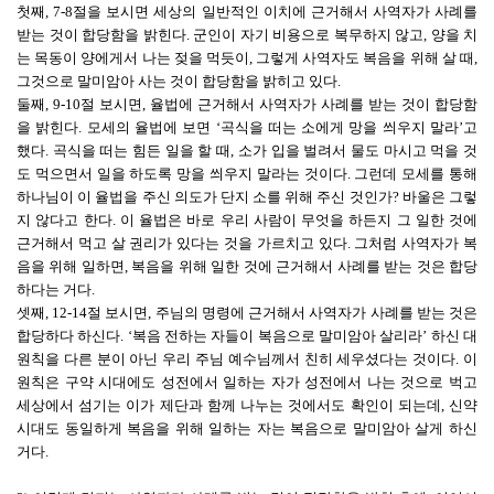
첫째, 7-8절을 보시면 세상의 일반적인 이치에 근거해서 사역자가 사례를
받는 것이 합당함을 밝힌다. 군인이 자기 비용으로 복무하지 않고, 양을 치
는 목동이 양에게서 나는 젖을 먹듯이, 그렇게 사역자도 복음을 위해 살 때,
그것으로 말미암아 사는 것이 합당함을 밝히고 있다.
둘째, 9-10절 보시면, 율법에 근거해서 사역자가 사례를 받는 것이 합당함
을 밝힌다. 모세의 율법에 보면 ‘곡식을 떠는 소에게 망을 씌우지 말라’고
했다. 곡식을 떠는 힘든 일을 할 때, 소가 입을 벌려서 물도 마시고 먹을 것
도 먹으면서 일을 하도록 망을 씌우지 말라는 것이다. 그런데 모세를 통해
하나님이 이 율법을 주신 의도가 단지 소를 위해 주신 것인가? 바울은 그렇
지 않다고 한다. 이 율법은 바로 우리 사람이 무엇을 하든지 그 일한 것에
근거해서 먹고 살 권리가 있다는 것을 가르치고 있다. 그처럼 사역자가 복
음을 위해 일하면, 복음을 위해 일한 것에 근거해서 사례를 받는 것은 합당
하다는 거다.
셋째, 12-14절 보시면, 주님의 명령에 근거해서 사역자가 사례를 받는 것은
합당하다 하신다. ‘복음 전하는 자들이 복음으로 말미암아 살리라’ 하신 대
원칙을 다른 분이 아닌 우리 주님 예수님께서 친히 세우셨다는 것이다. 이
원칙은 구약 시대에도 성전에서 일하는 자가 성전에서 나는 것으로 벅고
세상에서 섬기는 이가 제단과 함께 나누는 것에서도 확인이 되는데, 신약
시대도 동일하게 복음을 위해 일하는 자는 복음으로 말미암아 살게 하신
거다.