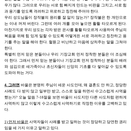
우가 많다. 그러므로 우리는 서로 힘 빠지게 만드는 비판을 그치고, 서로 힘
과 용기를 얻도록 격려하고 위로하고 칭찬해 주어야 한다.
우리 성도님들이 장작불의 원리를 잘 알지 않는가? 장작불은 한 개만으로
는 이내 꺼져 버린다. 그런데 여러 개를 모아 놓으면 활활 타오르게 된다.
마찬가지로 우리 성도는 각자 받은 은사를 활활 타오르게 사용하여 주님의
복음을 위해 힘 있게 일할 수 있도록 어떻게든 서로 격려하고 칭찬하고 용
기를 주는 말을 해야 한다. 헐뜯고 비난하고 마음에 상처주는 말을 그쳐야
한다.
특별히 먼저 믿은 분들이나 우리 기장교회 먼저 정착한 분들은 더 조심해
야 한다. 그래서 먼저 믿는 분들이나 기장교회 먼저 정착하신 분들의 배려
와 섬김으로 새가족이나 초신자들이 신앙의 기초를 다 쌓아갈 수 있도록
도와야 하는 거다.
4. 그러면
바울은 분명히 주님이 세운 사도인데, 왜 결혼도 안 하고, 정당한
사례도 다 받지 않고 일부만 받고, 스스로 일을 하면서 수고스럽게 사역을
했는가? 오늘 말씀 7-18절을 보면 바울이 사도지만 다른 사도처럼 편하게
사역하지 않고 이렇게 수고스럽게 사역하기로 작정한 이유를 고백하고 있
다.
1) 먼저 바울은
사역자들이 사례를 받고 일하는 것이 정당하고 당연한 권리
임을 세 가지 이유고 말하고 있다.