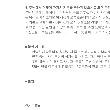
4.
주님께서 어떻게 자기의 기쁨을 구하지 않으시고 오직 우
주님의 생애는 태어나는 순간부터 숨을 거두실 때까지 자기의
는 목적을 가지셨다면 이 세상에 오셨겠습니까
?
오시지 않으
의 기쁨을 구했다면 세상에 절대 오지 않으셨을 것입니다
.
세
고 고통스러운 길인 줄 아셨기에 아버지께 할 수만 있다면 이
기쁨만을 구하는 삶이 아니라
,
아버지의 뜻을 따라 이웃의 기
■
함께 기도하기
연약한 사람들의 짐을 같이 져 줌으로 하나님의 기쁨되
인간 중심
,
자기 중심의 이기심을 버리고
,
다시 하나님 
우리 위해 세상 오시고 사시고
,
죽으신 주님 본받아
,
우리
5
월에 있을 다음세대 전도축제
, 2
교육관이 전도
,
교육
,
■
찬양
주기도문
■