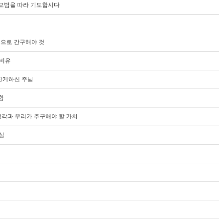
도의 모범을 따라 기도합시다
진정으로 간구해야 것
 비유
잔잔케하신 주님
함
의 생각과 우리가 추구해야 할 가치
이심