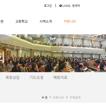
|
로그인
LANG: 한국어
훈련
교회학교
사역소개
커뮤니티
목회상담
기도요청
예화자료
홈
커뮤니티
구역공과