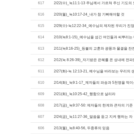
617
2/22(수)_눅11:1-13 주님께서 가르쳐 주신 기
616
2/20(월)_눅10:17-24_내가 참 기뻐해야할 것
615
2/29(수)-눅12:22-34_예수님의 제자된 우리가 
614
2/10(눅8:1-15)_예수님을 섬긴 여인들과 씨뿌리는
613
2/11(눅8:16-25)_등불의 교훈와 광풍과 물결을 
612
2/12(눅 8:26-39)_자기받은 은혜를 온 성내에 전파
611
2/27(화)-눅 12:13-21, 예수님을 바라보는 우리
610
2/14(화)_눅9:1-17_제자들의 파송과 5천명을 먹
609
2/21(화)_눅10:25-42_행함으로 살리라
608
2/17(금)_눅9:37-50: 제자들의 한계와 큰자의 기준
607
2/24(금)_눅11:27-36_말씀을 듣고 지켜 행하는 자
606
2/13(월)_눅8:40-56, 두종류의 믿음