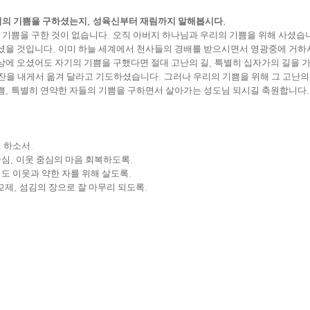
리의 기쁨을 구하셨는지
,
성육신부터 재림까지 말해봅시다
.
 기쁨을 구한 것이 없습니다
.
오직 아버지 하나님과 우리의 기쁨을 위해 사셨습
셨을 것입니다
.
이미 하늘 세계에서 천사들의 경배를 받으시면서 영광중에 거하
상에 오셨어도 자기의 기쁨을 구했다면 절대 고난의 길
,
특별히 십자가의 길을 
 잔을 내게서 옮겨 달라고 기도하셨습니다
.
그러나 우리의 기쁨을 위해 그 고난
쁨
,
특별히 연약한 자들의 기쁨을 구하면서 살아가는 성도님 되시길 축원합니다
.
게 하소서
.
중심
,
이웃 중심의 마음 회복하도록
.
도 이웃과 약한 자를 위해 살도록
.
교제
,
섬김의 장으로 잘 마무리 되도록
.