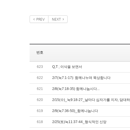
PREV
NEXT
번호
623
Q,T ; 이삭을 보면서
622
2/7(눅7:1-17): 함께나누며 묵상합니다
621
2/8(눅7:18-35) 함께나눕시다...
620
2/15(수)_눅9:18-27_날마다 십자가를 지자, 
619
2/9(눅7:36-50)_함께나눕니다
618
2/25(토)눅11:37-44_형식적인 신앙