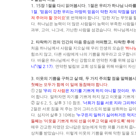
1. 15
장
1
절을 다시 읽어봅시다
. 1
절은 우리가 하나님 나라를
1
절
. ‘
믿음이 강한 우리는 마땅히 믿음이 약한 자의 약점을 
져 주어야 할 것이요
’
로 번역해야 합니다
. ‘
강한 자
’
는 무엇을 
다
.
하나님은 능력이 더 많은 사람들이 능력이 부족한 사람들
과부
,
고아
,
나그네
,
가난한 사람을 섬겼습니다
.
하나님께서는
2.
타락하기 전의 인간의 마음 중심은 어떠했고
,
타락한 후에
처음 하나님께서 사람을 지으실 때 우리 인생의 모습은
‘
하나님
힘쓰지 않고
,
다른 사람에게 나의 기쁨을 채우라고 요구합니
다
.
바울은 하나님께서 주신 강함으로 연약한 자를 위해 섬길
니
”(
빌
2:17).
연약한 빌립보 교회 성도들을 위해 바울이 자신
3.
이웃의 기쁨을 구하고 살 때
,
두 가지 주의할 점을 말해봅
첫째는 모두가 함께 이 일에 동참해야 합니다
.
①
2
절
‘
우리
각 사람
은 자기를 기쁘게 하지 아니할 것이라
.
우
어 합니다
.
말하자면 자기를 기쁘게 하지 않고 이웃을 기쁘게 
②
갈
6:2, 5,
살후
3:10
참조
.
‘
너희가 짐을 서로 지라 그리하
2
절은 서로 짐을 져 주는 것이 그리스도의 법을 성취하는 길
다
.
심지어 살후
3:10
에는
‘
누구든지 일하기 싫어하거든 먹지
둘째는
‘
이웃을 기쁘게 하되 선을 이루고 덕을 세우도록
’
해야
매우 간교한 자였던 요나답은 암논에게 악한 꾀를 가르쳐 줍
상처를 받았습니다
.
이렇게 이웃의 기쁨을 위해 악한 일을 도