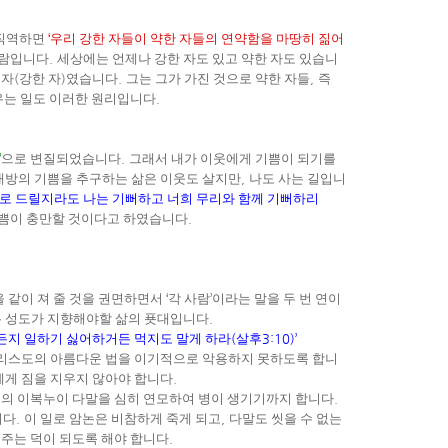
 직역하면
‘
우리 강한 자들이 약한 자들의 연약함을 마땅히 짊어
사람입니다
.
세상에는 언제나 강한 자도 있고 약한 자도 있습니
 자
(
강한 자
)
였습니다
.
그는 그가 가진 것으로 약한 자들
,
즉
우는 일도 이러한 원리입니다
.
’
으로 변질되었습니다
.
그래서 내가 이웃에게 기쁨이 되기를
대방의 기쁨을 추구하는 삶은 이웃도 살지만
,
나도 사는 길입니
제로 드릴지라도 나는 기뻐하고 너희 무리와 함께 기뻐하리
쁨이 충만할 것이다고 하였습니다
.
 같이 져 줄 것을 권면하면서
‘
각 사람
’
이라는 말을 두 번 연이
모든 성도가 지향해야할 삶의 푯대입니다
.
든지 일하기 싫어하거든 먹지도 말게 하라
(
살후
3:10)’
 그리스도의 아름다운 법을 이기적으로 악용하지 못하도록 합니
에게 짐을 지우지 않아야 합니다
.
의 이복누이 다말을 심히 연모하여 병이 생기기까지 합니다
.
니다
.
이 일로 암논은 비참하게 죽게 되고
,
다말도 씻을 수 없는
워주는 덕이 되도록 해야 합니다
.