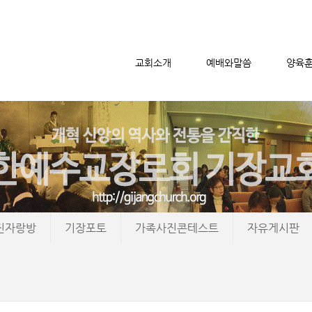
교회소개
예배와말씀
양육
메뉴 건너뛰기
진자랑방
기장포토
가족사진콘테스트
자유게시판