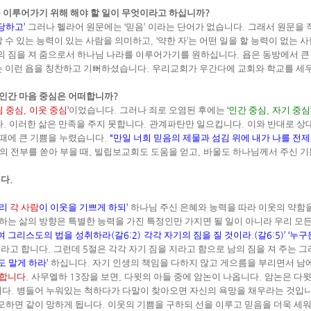
 이루어가기 위해 해야 할 일이 무엇이라고 하십니까
?
담당하고
’
그러나 헬라어 원문에는
‘
믿음
’
이라는 단어가 없습니다
.
그래서 원문을
할 수 있는 능력이 있는 사람을 의미하고
, ‘
약한 자
’
는 어떤 일을 할 능력이 없는 
의 짐을 져 줌으로서 하나님 나라를 이루어가기를 원하십니다
.
욥은 동방에서 큰
 이런 욥을 칭찬하고 기뻐하셨습니다
.
우리교회가 우간다에 교회와 학교를 세
 인간 마음 중심은 어떠합니까
?
 중심
,
이웃 중심
’
이었습니다
.
그러나 죄로 오염된 후에는
‘
인간 중심
,
자기 중심
다
.
이러한 삶은 만족을 주지 못합니다
.
관계파탄만 일으킵니다
.
이와 반대로 상
 때에 큰 기쁨을 누렸습니다
.
“
만일 너희 믿음의 제물과 섬김 위에 내가 나를 전
의 전부를 쏟아 부을 때
,
빌립보교회도 도움을 얻고
,
바울도 하나님께서 주신 기
시다
.
리
각 사람
이 이웃을 기쁘게 하되
’
하나님 주신 은혜와 능력을 따라 이웃의 약함을
하는 삶의 방향은 특별한 능력을 가진 특정인만 가지면 될 일이 아니라 우리 
여 그리스도의 법을 성취하라
(
갈
6:2)
각각 자기의 짐을 질 것이라
.(
갈
6:5)’ ‘
누구
이라고 합니다
.
그런데
5
절은 각각 자기 짐을 지라고 함으로 남의 짐을 져 주는
도 말게 하라
’
하십니다
.
자기 인생의 책임을 다하지 않고 게으름을 부리면서 남
 합니다
.
사무엘하
13
장을 보면
,
다윗의 아들 중에 암논이 나옵니다
.
암논은 다윗
니다
.
병들어 누워있는 척하다가 다말이 찾아오면 자신의 욕망을 채우라는 것입
모하면 같이 망하게 됩니다
.
이웃의 기쁨을 구하되 선을 이루고 믿음을 더욱 세