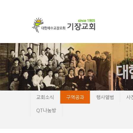
교회소식
구역공과
행사앨범
사
QT나눔방