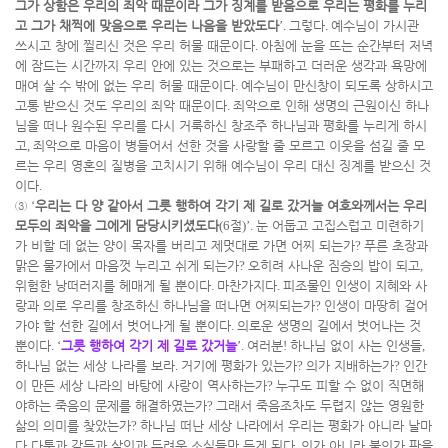
그가 상함은 우리의 죄악 때문이라 그가 징계를 받음으로 우리는 평화를 누리
고 그가 채찍에 맞음으로 우리는 나음을 받았도다
’.
그렇다
.
예수님이 가시관
쓰시고 창에 찔리신 것은 우리 허물 때문이다
.
아침에 눈을 뜨는 순간부터 저녁
에 잠드는 시간까지 우리 안에 있는 것으로는 부패하고 더러운 생각과 욕망에
매여 살 수 밖에 없는 우리 허물 때문이다
.
예수님이 만신창이 되도록 상하시고
고통 받으신 것도 우리의 죄악 때문이다
.
죄악으로 인해 생명의 근원이신 하나
님을 떠나 원수된 우리를 다시 거룩하신 창조주 하나님과 평화를 누리게 하시
고
,
죄악으로 마음이 병들어서 선한 것을 사랑할 줄 모르고 이웃을 섬길 줄 모
르는 우리 영혼의 질병을 고치시기 위해 예수님이 우리 대신 징계를 받으신 것
이다
.
③
‘
우리는 다 양 같아서 그릇 행하여 각기 제 길로 갔거늘 여호와께서는 우리
모두의 죄악을 그에게 담당시키셨도다
(6
절
)’.
눈 어둡고 고집스럽고 미련하기
가 비할 데 없는 양이 목자를 버리고 제멋대로 가면 어찌 되는가
?
푸른 초장과
맑은 물가에서 마음껏 누리고 쉬게 되는가
?
오히려 사나운 짐승의 밥이 되고
,
위험한 낭떠러지를 헤매게 될 뿐이다
.
마찬가지다
.
피조물인 인생이 지혜와 사
랑과 의로 우리를 창조하신 하나님을 떠나면 어찌되는가
?
인생이 마땅히 걸어
가야 할 선한 길에서 벗어나게 될 뿐이다
.
의로운 생명의 길에서 벗어나는 것
뿐이다
. ‘
그릇 행하여 각기 제 길로 갔거늘
’.
여러분
!
하나님 없이 사는 인생들
,
하나님 없는 세상 나라를 보라
.
거기에 평화가 있는가
?
의가 지배하는가
?
인간
이 만든 세상 나라의 바탕에 사랑이 역사하는가
?
누구도 피할 수 없이 직면해
야하는 죽음의 문제를 해결하였는가
?
그래서 죽음조차도 두렵지 않는 영원한
삶의 의미를 찾았는가
?
하나님 떠난 세상 나라에서 우리는 평화가 아니라 날마
다 다툼과 갈등과 살인과 두려운 소식들만 듣게 된다
.
의가 아니라 불의가 판을