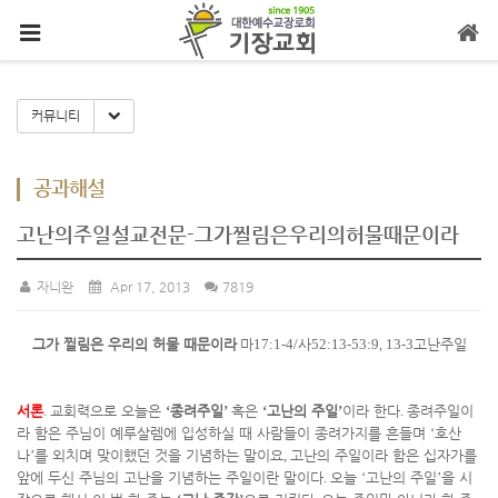
메뉴 건너뛰기
Toggle Dropdown
커뮤니티
공과해설
고난의주일설교전문-그가찔림은우리의허물때문이라
자니완
Apr 17, 2013
7819
그가 찔림은 우리의 허물 때문이라
마
17:1-4/
사
52:13-53:9, 13-3
고난주일
서론
.
교회력으로 오늘은
‘
종려주일
’
혹은
‘
고난의 주일
’
이라 한다
.
종려주일이
라 함은 주님이 예루살렘에 입성하실 때 사람들이 종려가지를 흔들며
‘
호산
나
’
를 외치며 맞이했던 것을 기념하는 말이요
,
고난의 주일이라 함은 십자가를
앞에 두신 주님의 고난을 기념하는 주일이란 말이다
.
오늘
‘
고난의 주일
’
을 시