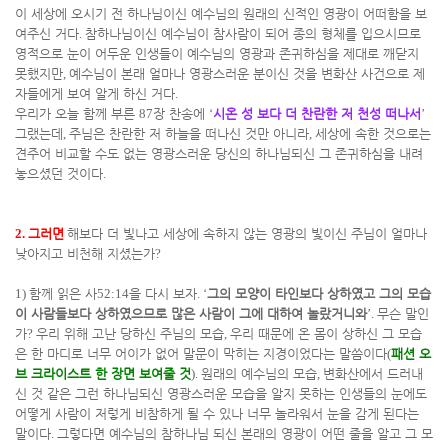
이 세상에 오시기 전 하나님이신 예수님의 원래의 신적인 영광이 어떠함을 보
여주신 거다
.
참하나님이신 예수님이 참사람이 되어 종의 형체를 입으시므로
영적으로 눈이 어두운 인생들이 예수님의 영광과 존귀하심을 제대로 깨닫지
못했지만
,
예수님이 본래 얼마나 영광스러운 분이신 것을 변화산 사건으로 제
자들에게 보여 알게 하신 거다
.
우리가 오늘 함께 부른
87
장 찬송에
‘
시온 성 보다 더 찬란한 저 천성 떠나서
’
그랬는데
,
주님은 찬란한 저 하늘을 떠나신 것만 아니라
,
세상에 속한 것으로는
견주어 비교할 수도 없는 영광스러운 당신의 하나님되신 그 존귀하심을 내려
놓으셨던 것이다
.
2.
그러면
해보다 더 빛나고 세상에 속하지 않는 영광의 빛이신 주님이 얼마나
낮아지고 비천해 지셨는가
?
1)
함께 읽은 사
52:14
을 다시 보자
. ‘
그의 모양이 타인보다 상하였고 그의 모습
이 사람들보다 상하였으므로 많은 사람이 그에 대하여 놀랐거니와
’.
무슨 말인
가
?
우리 위해 고난 당하신 주님의 모습
,
우리 때문에 온 몸이 상하신 그 모습
은 한 마디로 너무 어이가 없어 말문이 막히는 지경이었다는 말씀이다
(
패션 오
브 크라이스트 한 장면 보여줄 것
).
원래의 예수님의 모습
,
변화산에서 드러내
신 것 같은 그런 하나님되신 영광스러운 모습을 알지 못하는 인생들의 눈에도
어떻게 사람이 저렇게 비참하게 될 수 있나 너무 놀라워서 눈을 감게 된다는
말이다
.
그렇다면 예수님의 참하나님 되신 본래의 영광이 어떤 줄을 알고 그 모