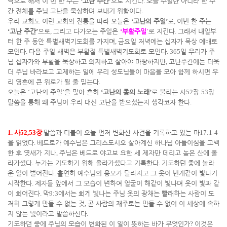
작으로 해서 이 번 한 주는
‘
고난 주간
’
으로 지킨다
.
오늘 주일만 아니라 한 주
간 전체를 주님 고난을 묵상하며 보내기 위함이다
.
우리 교회도 이런 교회의 전통을 따라 오늘은
‘
고난의 주일
’
로
,
이번 한 주는
‘
고난 주간
’
으로
,
그리고 다가오는 주일은
‘
부활주일
’
로 지킨다
.
그래서 내일부
터 한 주 동안 특별새벽기도회를 가지며
,
금요일 저녁에는 십자가 묵상 예배로
모인다
.
다음 주일 새벽은 부활절 특별새벽기도회로 모인다
. 365
일 우리가 주
님 십자가와 부활을 묵상하고 의지하고 살아야 마땅하지만
,
고난주간에는 더욱
더 주님 바라보고 교제하는 일에 우리 성도님들이 마음을 모아 함께 하시면 우
리 영혼에 큰 위로가 될 줄 믿는다
.
오늘은
‘
고난의 주일
’
을 맞아 흔히
‘
고난의 종의 노래
’
로 불리는 사
52
장
53
장
말씀을 통해 왜 주님이 우리 대신 고난을 받으셨는지 생각코자 한다
.
1.
사
52,53
장
말씀과 더불어 오늘 먼저 변화산 사건을 기록하고 있는 마
17:1-4
을 읽었다
.
베드로가 예수님은 그리스도시오 살아계신 하나님 아들이심을 고백
한 후 엿새가 지나
,
주님은 베드로 야고보 요한 세 제자만 데리고 높은 산에 올
라가셨다
.
누가는 기도하기 위해 올라가셨다고 기록한다
.
기도하던 중에 놀라
운 일이 벌어진다
.
홀연히 예수님의 용모가 달라지고 그 옷이 번개같이 빛나기
시작한다
.
제자들 앞에서 그 모습이 변하여 얼굴이 해같이 빛나며 옷이 빛과 같
이 희어진다
.
막
9:3
에서는 희게 빛나는 주님 옷의 광채는 빨래하는 사람이 도
저히 그렇게 만들 수 없는 것
,
곧 사람의 재주로는 만들 수 없어 이 세상에 속하
지 않는 빛이라고 말씀하신다
.
기도하던 중에 주님의 모습이 변화된 이 일이 뜻하는 바가 무엇인가
?
이것은