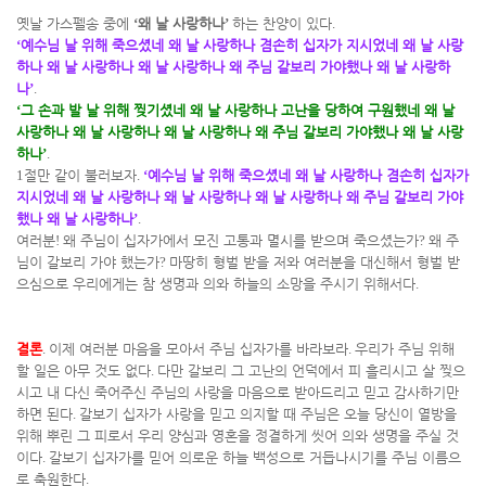
옛날 가스펠송 중에
‘
왜 날 사랑하나
’
하는 찬양이 있다
.
‘
예수님 날 위해 죽으셨네 왜 날 사랑하나 겸손히 십자가 지시었네 왜 날 사랑
하나 왜 날 사랑하나 왜 날 사랑하나 왜 주님 갈보리 가야했나 왜 날 사랑하
나
’
.
‘
그 손과 발 날 위해 찢기셨네 왜 날 사랑하나 고난을 당하여 구원했네 왜 날
사랑하나 왜 날 사랑하나 왜 날 사랑하나 왜 주님 갈보리 가야했나 왜 날 사랑
하나
’
.
1
절만 같이 불러보자
.
‘
예수님 날 위해 죽으셨네 왜 날 사랑하나 겸손히 십자가
지시었네 왜 날 사랑하나 왜 날 사랑하나 왜 날 사랑하나 왜 주님 갈보리 가야
했나 왜 날 사랑하나
’
.
여러분
!
왜 주님이 십자가에서 모진 고통과 멸시를 받으며 죽으셨는가
?
왜 주
님이 갈보리 가야 했는가
?
마땅히 형벌 받을 저와 여러분을 대신해서 형벌 받
으심으로 우리에게는 참 생명과 의와 하늘의 소망을 주시기 위해서다
.
결론
.
이제 여러분 마음을 모아서 주님 십자가를 바라보라
.
우리가 주님 위해
할 일은 아무 것도 없다
.
다만 갈보리 그 고난의 언덕에서 피 흘리시고 살 찢으
시고 내 다신 죽어주신 주님의 사랑을 마음으로 받아드리고 믿고 감사하기만
하면 된다
.
갈보기 십자가 사랑을 믿고 의지할 때 주님은 오늘 당신이 열방을
위해 뿌린 그 피로서 우리 양심과 영혼을 정결하게 씻어 의와 생명을 주실 것
이다
.
갈보기 십자가를 믿어 의로운 하늘 백성으로 거듭나시기를 주님 이름으
로 축원한다
.