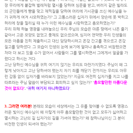
장 무리에게 붙잡혀 벌레처럼 멸시를 당하며 심문을 받고
,
버러지 같은 빌라도
의 군인들에게 뺨을 맞고 채찍질을 당하며 머리에 가시관을 쓰신 예수님을 누
가 귀하게 여겨 사모하였는가
?
그 고통스러운 십자가 위에서 양손에 못 박히고
허리에 창을 찔리실 때 누가 이런 예수님을 사랑하였고 흠모하였는가
?
우리 위해 하늘 영광을 내려놓으신 우리 주님의 모습은 마른 땅에서 나온 줄기
같아서 고운 모양도 없었고 풍채도 없으셨으며
,
심지어 연약한 우리 인생들의
모든 아픔을 친히 체휼하시고 대신 담당하시려고 온갖 간고를 겪으셨고 온갖
질고를 당하셨다
.
그 모습이 인생의 눈에 보기에 얼마나 흉측하고 비참했으면
차마 더 보고 있을 수가 없어서 사람들이 그를 멸시하면서 그에게서 얼굴을 가
렸다고 하시는 거다
.
고난 당하신 예수님을 귀히 여기지 않기는 우리도 마찬가지였다
.
주님이 왜 그
렇게 낮아지고 고난 당하셔야 했는지 자기 죄를 깨닫기 전까지는 우리도 아무
런 감동 없이 십자가를 바라보지 않았는가
?
지금도 여전히 십자가를 지고 나를
따르라는 주님 말씀이 부담되고 회피하고 싶지 않는가
? ‘
흠모할만한 아름다운
것이 없도다
’
.
‘
귀히 여기지 아니하였도다
’
.
3.
그러면 여러분
!
본래의 모습이 세상에서는 그 유를 찾아볼 수 없도록 영광스
러운 빛이신 예수님이 왜 이렇게 아무 흠모할만한 것이 없고 모두가 싫어하고
멸시하는 고난의 길 십자가의 길을 가셔야 했는가
?
왜 참하나님이신 그 분이
비천한 인생이 되셔야 했는가
?