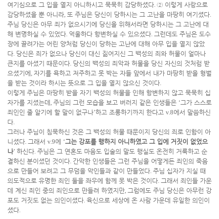
여기심으로 그 입을 열지 아니하시고 묵묵히 감당하셨다
.
②
이렇게 사랑으로
감당하셨을 뿐 아니라
,
또 주님은 당신이 당하시는 그 고난을 마땅히 여기셨다
.
주님 당신은 아무 죄가 없으시기에 당신을 위해서라면 당하시는 그 고난에 대
해 변명하실 수 있었다
.
억울하다 항변하실 수 있으셨다
.
그런데도 주님은 도수
장에 끌려가는 어린 양처럼 당신이 당하는 고난에 대해 아무 입을 열지 않았
다
.
당신은 죄가 없으나 당신이 대신 짊어지신 그 백성의 죄와 허물이 얼마나
큰지를 아셨기 때문이다
.
당신의 백성의 죄악과 허물을 당신 자신의 것처럼 받
으셨기에
,
자기를 욕하고 저주하고 못 박는 자들 앞에서 내가 마땅히 받을 형벌
을 받는 것이라 하시는 뜻으로 그 입을 열지 않으신 것이다
.
이렇게 주님은 마땅히 받을 자기 백성의 허물을 인해 항변하지 않고 묵묵히 십
자가를 지셨는데
,
주님의 그런 모습을 보고 버러지 같은 인생들은
‘
그가 스스로
죄인인 줄 알기에 할 말이 없구나
’
하고 조롱하기까지 한다고
v.8
에서 말씀하신
다
.
그러나 주님이 침묵하신 것은 그 백성의 허물 때문이지 당신의 죄로 인함이 아
니셨다
.
그래서
v.9
에
‘
그는 강포를 행하지 아니하였고 그 입에 거짓이 없었으
나
’
하신다
.
주님은 그 연혼도 마음도 입술의 말도 행실도 온전히 거룩하고 순
결하신 분이셨던 것이다
.
간악한 인생들은 그런 주님을 어떻게든 죄인의 죽음
으로 만들어 보려고 그 무덤을 악인들과 같이 만들었다
.
주님 십자가 지실 때
의도적으로 유명한 죄인 둘을 좌우에 함께 못 박은 것이다
.
그래서 죄인들 가운
데 계신 죄인 중의 죄인으로 만들려 하였지만
,
그럼에도 주님 당신은 아무런 강
포도 거짓도 없는 의인이셨다
.
육신으로 세상에 온 사람 가운데 유일한 의인이
셨다
.