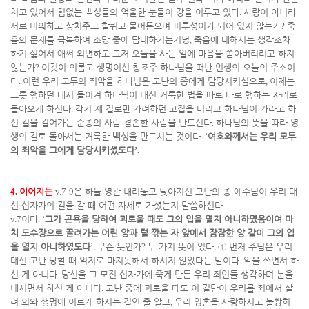
치고 있어서 힘없는 백성들의 억울한 눈물이 강을 이루고 있다
.
사랑이 아니라
서로 미워하고 상처주고 할퀴고 물어뜯으며 피투성이가 되어 있지 않는가
?
죽
음의 문제를 극복하여 소망 중에 담대하기는커녕
,
죽음에 대해서는 생각조차
하기 싫어서 애써 외면하고 그저 오늘을 사는 일에 마음을 쏟아버리려고 하지
않는가
?
이것이 의롭고 생명이신 창조주 하나님을 떠난 인생의 오늘의 주소이
다
.
이런 우리 모두의 죄악을 하나님은 고난의 종에게 담당시키심으로
,
이제는
그릇 행하던 데서 돌이켜 하나님이 내신 거룩한 법을 따로 바로 행하는 자리로
돌아오게 하신다
.
각기 제 길로만 가려하던 고집을 버리고 하나님이 가라고 하
신 길을 걸어가는 순종의 사람 겸손한 사람을 만드신다
.
하나님의 뜻을 따라 영
생의 길로 돌아서는 거룩한 백성을 만드시는 것이다
. ‘
여호와께서는 우리 모두
의 죄악을 그에게 담당시키셨도다
’.
4.
이어지는
v.7-9
은 하늘 영관 내려놓고 낮아지신 고난의 종 예수님이 우리 대
신 십자가의 길을 갈 때 어떤 자세로 가셨는지 말씀하신다
.
v.7
이다
. ‘
그가 곤욕을 당하여 괴로울 때도 그의 입을 열지 아니하였음이여 마
치 도수장으로 끌려가는 어린 양과 털 깎는 자 앞에서 잠잠한 양 같이 그의 입
을 열지 아니하였도다
’.
무슨 뜻인가
?
두 가지 뜻이 있다
.
①
먼저 주님은 우리
대신 고난 당할 때 억지로 마지못해서 하시지 않았다는 말이다
.
악을 쓰면서 하
신 게 아니다
.
당신을 그 모진 십자가에 죽게 만든 우리 죄인들 생각하며 분을
내시면서 하신 게 아니다
.
고난 중에 괴로울 때도 이 길만이 우리를 죄에서 살
려 의와 생명에 이르게 하시는 길인 줄 알고
,
우리 영혼을 사랑하시고 불쌍히