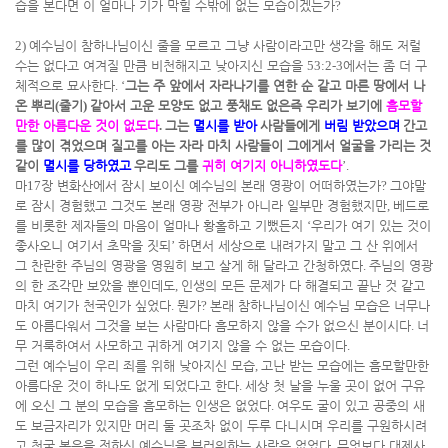
습을 본다면 이 얼마나 기가 막힐 수밖에 없는 모습이겠는가
?
2)
예수님이 참하나님이신 줄을 모르고 그냥 사람이라고만 생각을 해도 저럴
수는 없다고 여겨질 만큼 비천해지고 낮아지신 모습을
53:2-3
에서는 좀 더 구
체적으로 묘사한다
. ‘
그는 주 앞에서 자라나기를 연한 순 같고 마른 땅에서 나
온 뿌리
(
줄기
)
같아서 고운 모양도 없고 풍채도 없은즉 우리가 보기에
흠모할
만한 아름다운 것이 없도다
.
그는
멸시를 받아
사람들에게
버림 받았으며
간고
를 많이 겪었으며 질고를 아는 자라 마치 사람들이 그에게서 얼굴을 가리는 것
같이
멸시를 당하였고
우리도 그를
귀히 여기지 아니하였도다
’.
마
17
장 변화산에서 잠시 보이신 예수님의 본래 영광이 어떠하였는가
?
그야말
로 잠시 경험했고 그것도 본래 영광 전부가 아니라 일부만 경험했지만
,
베드로
를 비롯한 제자들의 마음이 얼마나 황홀하고 기뻤든지
‘
우리가 여기 있는 것이
좋사오니 여기서 초막을 짓되
’
하면서 세상으로 내려가지 말고 그 산 위에서
그 찬란한 주님의 영광을 영원히 보고 살게 해 달라고 간청하였다
.
주님의 영광
의 한 조각만 보았을 뿐인데도
,
인생의 모든 문제가 다 해결되고 끝난 것 같고
마치 여기가 천국인가 싶었다
.
뭔가
?
본래 참하나님이신 예수님 모습은 너무나
도 아름다워서 그것을 보는 사람마다 흠모하지 않을 수가 없으신 분이시다
.
너
무 거룩하여서 사모하고 귀하게 여기지 않을 수 없는 모습이다
.
그런 예수님이 우리 죄를 위해 낮아지신 모습
,
고난 받는 모습에는 흠모할만한
아름다운 것이 하나도 없게 되었다고 한다
.
세상 첫 날을 누울 곳이 없어 구유
에 오신 그 분의 모습을 흠모하는 인생은 없었다
.
여우도 굴이 있고 공중의 새
도 보금자리가 있지만 머리 둘 곳조차 없이 두루 다니시며 우리를 구원하시려
고 천국 복음을 전하신 예수님을 부러워하는 사람은 없었다
.
무엇보다 대제사