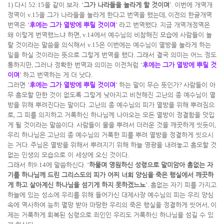
1)
다시
52:15
을 같이 보자
. ‘
그가 나라들을 놀라게 할 것이며
’.
이번에 개역개
정역이
v.15
을 그가 나라들을 놀라게 한다고 번역을 했는데
,
이전의 한글개역
번역은
‘
후에는 그가 열방에 뿌릴 것이며
’
라고 번역했다
.
지금 개역개정역은
왜 이렇게 번역했느냐 하면
, v.14
에서 예수님의 비참해진 모습에 사람들이 놀
랄 것이라는 말씀을 의식해서
v.15
은 이번에는 예수님이 열방을 놀라게 하는
일을 하실 것이라는 뜻으로 그렇게 번역을 했다
.
그래서 결국 의미는 어느 정도
통하지만
,
그러나 정확한 번역과 의미는 이전처럼
‘
후에는 그가 열방에 뿌릴 것
이며
’
하고 번역하는 게 더 낫다
.
그러면
‘
후에는 그가 열방에 뿌릴 것이며
’
하는 말이 무슨 뜻인가
?
사람들이 아
무 흠모할 만한 것이 없도록 그렇게 낮아지고 비천해진 고난의 종 예수님이 열
방을 위해 뿌려진다는 말이다
.
고난의 종 예수님의 피가 열방을 위해 뿌려짐으
로
,
그 피를 의지하고 거룩하신 하나님께 나아오는 모든 열방이 정결함을 덧입
게 될 것이라는 말씀이다
.
사람들이 물을 뿌려서 더러운 것을 깨끗하게 씻듯이
,
우리 하나님은 고난의 종 예수님의 거룩한 피를 뿌려 열방을 정결하게 씻으시
는 거다
.
주님은 열방을 위해서 뿌려지기 위해 하늘 영광을 내려놓고 흠모할 것
없는 인생의 모습으로 이 세상에 오신 것이다
.
그래서 히
9:14
에 말씀하신다
. ‘
하물며 영원하신 성령으로 말미암아 흠없는 자
기를 하나님께 드린 그리스도의 피가 어찌 너희 양심을 죽은 행실에서 깨끗하
게 하고 살아계신 하나님을 섬기게 하지 못하겠느뇨
’.
흠없는 자기 피를 가지고
하늘에 있는 성소에 우리를 위해 들어가신 대제사장 예수님의 피는 우리 양심
속에 역사하여 능히 멸망 받아 마땅한 우리의 죽은 행실을 정결하게 씻어서
,
이
제는 거룩하게 회복된 심령으로 죄인인 우리도 거룩하신 하나님을 섬길 수 있