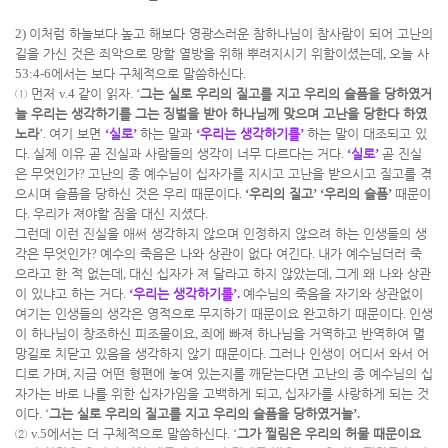
2)
이처럼 하늘보다 높고 해보다 영광스러운 참하나님이 참사람이 되어 고난의
길을 가신 것은 죄악으로 망할 열방을 위해 뿌려지시기 위함이셨는데
,
오늘 사
53:4-6
에서는 보다 구체적으로 말씀하신다
.
①
먼저
v.4
같이 읽자
. ‘
그는 실로 우리의 질고를 지고 우리의 슬픔을 당하였거
늘 우리는 생각하기를 그는 징벌을 받아 하나님께 맞으며 고난을 당한다 하였
노라
’.
여기 보면
‘
실로
’
하는 말과
‘
우리는 생각하기를
’
하는 말이 대조되고 있
다
.
실제 이유 곧 진실과 사람들의 생각이 너무 다르다는 거다
.
‘
실로
’
곧 진실
은 무엇인가
?
고난의 종 예수님이 십자가를 지시고 고난을 받으시고 질고를 겪
으시며 슬픔을 당하신 것은 우리 때문이다
.
‘
우리의 질고
’ ‘
우리의 슬픔
’
때문이
다
.
우리가 져야할 짐을 대신 지셨다
.
그런데 이런 진실을 애써 생각하지 않으며 인정하지 않으려 하는 인생들의 생
각은 무엇인가
?
예수의 죽음은 나와 상관이 없다 여긴다
.
내가 예수님더러 죽
으라고 한 적 없는데
,
대신 십자가 져 달라고 하지 않았는데
,
그게 왜 나와 상관
이 있냐고 하는 거다
.
‘
우리는 생각하기를
’.
예수님의 죽음을 자기와 상관없이
여기는 인생들의 생각은 영적으로 무지하기 때문이요 완고하기 때문이다
.
인생
이 하나님이 창조하신 피조물이요
,
죄에 빠져 하나님을 거역하고 반역하여 멸
망길로 치닫고 있음을 생각하지 않기 때문이다
.
그러나 인생이 어디서 와서 어
디로 가며
,
지금 어떤 형편에 놓여 있는지를 깨닫는다면 고난의 종 예수님의 십
자가는 바로 나를 위한 십자가임을 고백하게 되고
,
십자가를 사랑하게 되는 것
이다
. ‘
그는 실로 우리의 질고를 지고 우리의 슬픔을 당하였거늘
’.
②
v.5
에서는 더 구체적으로 말씀하신다
. ‘
그가 찔림은 우리의 허물 때문이요