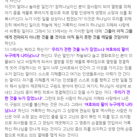
게 하신다
.
이것이 얼마나 놀라운 일인가
?
참하나님이신 분이 참사람이 되어 열방을 위해
자기 몸을 제물로 뿌려지게 함으로 죄로 망할 인생에게 생명의 소망과 의를 회
복시키신다
.
누가 이런 일을 상상이나 했겠는가
?
이것은 하나님이 우리를 위해
친히 예비하신 일이요 하늘에 계신 거룩하신 아버지 하나님의 지혜와 사랑에
서 비롯된 일이다
.
그래서
52:15
에서는 이 기이한 일에 대해
‘
그들이 아직 그들
에게 전파되지 아니한 것을 볼 것이요 아직 듣지 못한 것을 깨달을 것임이라
’
하신다
.
53:1
에서는 뭐라고 하는가
? ‘
우리가 전한 것을 누가 믿었느냐 여호와의 팔이
누구에게 나타났느냐
’
하신다
.
무슨 말인가
?
하늘보다 높고 영화로우신 분이 미
물보다 낮고 비참하게 되셔서 열방을 위한 제물로 뿌려짐으로 열방을 정결하
게 씻어 구원하시는 이 일이 너무 신비로워서 인간이 그 이성을 가지고는 믿을
수가 없다는 말이다
.
스스로 지혜롭다고 여기는 인생들로서는 이해가 안 간다
는 말이다
.
자기를 지혜롭게 여기는 인생들은 스스로 의를 행하고 선한 일을 많
이 해서 심령이 깨끗해지고 구원도 받아야 한다고 여기지
,
하나님이 세상에 보
내신 고난의 종이 뿌린 피로서 정결해진다고 믿을 수가 없는 거다
. ‘
우리가 전
한 것을 누가 믿었느냐
’.
그런데 모든 사람이 하나님의 지혜와 사랑에서 나온
이 구원의 신비를 불신하는 것은 아니다
.
그래서
‘
여호와의 팔이 누구에게 나타
났느냐
’
하신다
.
거룩하신 하나님이 그 심령에 권능의 팔로 역사하는 사람은 자
신은 아무 소망 없는 죄인인 줄을 알고 고난의 종이 뿌린 이 피를 믿고 의지함
으로 죄사함을 얻고 그 양심이 깨끗해지고 그 영혼이 순결함을 덧입어서 거룩
하신 하나님을 만나게 되는 것이다
.
고난의 종의 피를 의지하고 성령 안에 순종
함으로 비로소 의의 열매를 맺게 되는 것이다
.