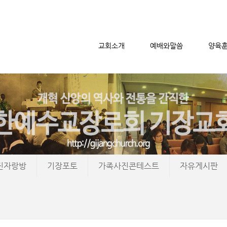
교회소개
예배와말씀
양육
메뉴 건너뛰기
진자랑방
기장포토
가족사진콘테스트
자유게시판