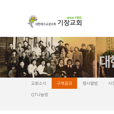
교회소식
구역공과
행사앨범
사
QT나눔방