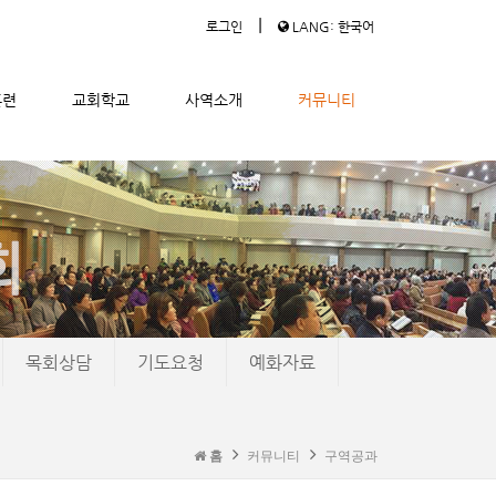
|
로그인
LANG: 한국어
훈련
교회학교
사역소개
커뮤니티
목회상담
기도요청
예화자료
홈
커뮤니티
구역공과