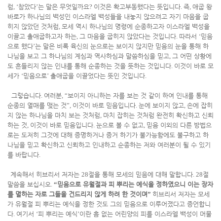
럼
, ‘
참았다
’
는 말은 무엇일까요
?
이것은 확고부동했다는 뜻입니다
.
즉
,
애굽 왕
바로가 하나님의 백성인 이스라엘 백성들을 내놓지 않으려고 자기 마음을 굽
히지 않았던 것처럼
,
모세 역시 하나님의 명령에 순종하고자 이스라엘 백성을
이끌고 출애굽하고자 하는
,
그 마음을 굽히지 않았다는 것입니다
.
따라서
‘
믿음
으로 했다
’
는 말은 비록 육신의 눈으로는 보이지 않지만 믿음의 눈을 통해 하
나님을 보고 그 하나님의 계심과 역사하심과 말씀하심을 믿고
,
그 어떤 상황에
도 흔들리지 않는 인내를 통해 순종하는 것을 뜻하는 것입니다
.
이것이 바로 모
세가
‘
믿음으로
’
출애굽을 이끌었다는 뜻인 것입니다
.
그렇습니다
.
여러분
, “
보이지 아니하는 자를 보는 것 같이 하여 인내를 통해
순종의 열매를 맺는 것
”,
이것이 바로 믿음입니다
.
눈에 보이지 않고
,
손에 잡히
지 않는 하나님을 마치 보는 것처럼
,
마치 잡히는 것처럼 완전히 확신하고 신뢰
하는 것
,
이것이 바로 믿음입니다
.
눈으로 볼 수 없고
,
믿음 이외의 다른 방법으
로는 도저히 그것에 대해 증명하거나 증거 하기가 불가능함에도 불구하고 하
나님을 믿고 확신하고 신뢰하고 인내하고 순종하는 저와 여러분이 될 수 있기
를 바랍니다
.
계속해서 히브리서 저자는
28
절을 통해 모세의 믿음에 대해 말합니다
. 28
절
말씀을 보십시오
.
“
믿음으로 유월절과 피 뿌리는 예식을 정하였으니 이는 장자
를 멸하는 자로 그들을 건드리지 않게 하려 한 것이며
”
히브리서 저자는 모세
가 유월절 피 뿌리는 예식을 정한 것도 그의 믿음으로 이루어졌다고 증언합니
다
.
여기서
‘
피 뿌리는 예식
’
이란 흠 없는 어린양의 피를 이스라엘 백성이 머물