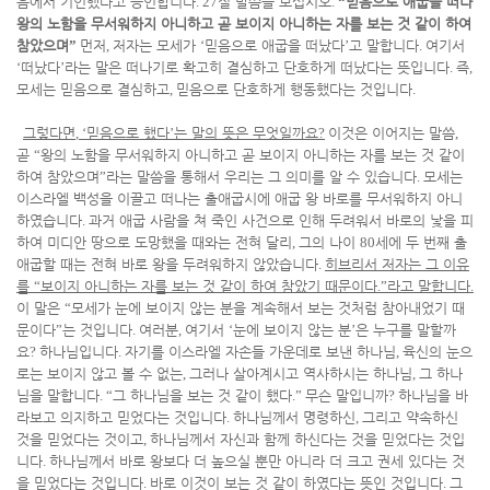
음에서 기인했다고 증언합니다
. 27
절 말씀을 보십시오
.
“
믿음으로 애굽을 떠나
왕의 노함을 무서워하지 아니하고 곧 보이지 아니하는 자를 보는 것 같이 하여
참았으며
”
먼저
,
저자는 모세가
‘
믿음으로 애굽을 떠났다
’
고 말합니다
.
여기서
‘
떠났다
’
라는 말은 떠나기로 확고히 결심하고 단호하게 떠났다는 뜻입니다
.
즉
,
모세는 믿음으로 결심하고
,
믿음으로 단호하게 행동했다는 것입니다
.
그렇다면
, ‘
믿음으로 했다
’
는 말의 뜻은 무엇일까요
?
이것은 이어지는 말씀
,
곧
“
왕의 노함을 무서워하지 아니하고 곧 보이지 아니하는 자를 보는 것 같이
하여 참았으며
”
라는 말씀을 통해서 우리는 그 의미를 알 수 있습니다
.
모세는
이스라엘 백성을 이끌고 떠나는 출애굽시에 애굽 왕 바로를 무서워하지 아니
하였습니다
.
과거 애굽 사람을 쳐 죽인 사건으로 인해 두려워서 바로의 낯을 피
하여 미디안 땅으로 도망했을 때와는 전혀 달리
,
그의 나이
80
세에 두 번째 출
애굽할 때는 전혀 바로 왕을 두려워하지 않았습니다
.
히브리서 저자는 그 이유
를
“
보이지 아니하는 자를 보는 것 같이 하여 참았기 때문이다
.”
라고 말합니다
.
이 말은
“
모세가 눈에 보이지 않는 분을 계속해서 보는 것처럼 참아내었기 때
문이다
”
는 것입니다
.
여러분
,
여기서
‘
눈에 보이지 않는 분
’
은 누구를 말할까
요
?
하나님입니다
.
자기를 이스라엘 자손들 가운데로 보낸 하나님
,
육신의 눈으
로는 보이지 않고 볼 수 없는
,
그러나 살아계시고 역사하시는 하나님
,
그 하나
님을 말합니다
. “
그 하나님을 보는 것 같이 했다
.”
무슨 말입니까
?
하나님을 바
라보고 의지하고 믿었다는 것입니다
.
하나님께서 명령하신
,
그리고 약속하신
것을 믿었다는 것이고
,
하나님께서 자신과 함께 하신다는 것을 믿었다는 것입
니다
.
하나님께서 바로 왕보다 더 높으실 뿐만 아니라 더 크고 권세 있다는 것
을 믿었다는 것입니다
.
바로 이것이 보는 것 같이 하였다는 뜻인 것입니다
.
그