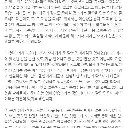
고 있는 집의 문설주와 좌우 인방에 바르는 것을 말합니다
.
그렇다면 여러분
,
왜 유월절 예식을 정하는 것에 믿음이 필요한 것일까요
?
그 이유는 하나님께서
죽음의 사자를 보내어 애굽의 장자를 죽이실 것이라는 말씀을 믿는 믿음이 필
요하기 때문이고
,
또
,
그 재앙을 피하기 위해서는 어린양을 잡아 그 피를 집 문
설주에 바르고 그 밤 동안 그 피 아래 머물러 있어야 한다는 말씀을 믿는 믿음
이 필요하기 때문입니다
.
따라서 하나님의 말씀에 대한 믿음 없이는 결코 정할
수 없는 것이 바로 유월절 예식이기 때문에 히브리서 저자는 모세가 믿음으로
했다고 말하는 것입니다
.
그런데 여러분
,
하나님께서 모세에게 준 말씀은 미래적인 것이었습니다
.
과거
에 있었던 일을 말한 것도
,
지금 일어나고 있는 것을 말한 것도 아닙니다
.
가깝
지만 미래에 일어날 일에 대한 것이었습니다
.
그렇다면
,
모세가 하나님의 말씀
을 믿었다는 것은 아직 성취되지도 않고 보이지도 않는 미래의 일임에도 그것
이 신실하신 하나님의 말씀이기 때문에
,
신실하신 하나님의 약속이기 때문에
분명한 기정사실로 믿고 준비하고 행동했다는 것을 뜻하는 것입니다
.
따라서
‘
믿음
’
이란 하나님이 무엇을 말씀하시고 약속하셨든지 한 점의 의혹도 없이 그
것을 받아들이고 준비하는 것이 믿음이라는 것입니다
.
이와 같은 믿음이 저와
여러분 가운데 있기를 바랍니다
.
말씀을 정리합니다
.
오늘 모세를 통해 배운 믿음은 보이지 않는 하나님을 마
치 보는 것처럼 완전히 확신하고 신뢰하는 것입니다
.
또
,
모세를 통해 배운 믿
음은 하나님이 무엇을 말씀하시고 약속하셨든지 한 점의 의혹도 없이 전적으
로 받아들이고 그 말씀대로 준비하는 것입니다
.
하나님은 이와 같은 모세의 믿