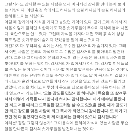
그럴지라도 감사할 수 있는 사람은 언제 어디서건 감사할 것이 눈에 보이
는 사람이다. 어떤 환경 속에서도 하나님의 숨결 하나님의 손길 하나님의
은혜를 느끼는 사람이다.
어릴 때 강가에서 자석을 가지고 놀았던 기억이 있다. 강가 모래 속에서 자
석을 이렇게 굴리면 희한하게도 작은 쇳가루들이 무수히 자석에 붙어 나온
다. 육안으로는 안 보였다. 그런데 자석을 가져다 대면 모레 흙 속에 상상
외로 많은 쇳가루들이 숨겨져 있었음을 알게 되는 것이다.
마찬가지다. 우리의 삶 속에는 사실 무수한 감사거리가 숨겨져 있다. 그래
서 어떤 사람은 은혜의 자석으로 그 수많은 감사거리를 찾아내고 발견해
낸다. 그러나 그 마음속에 은혜의 자석이 없는 사람은 하나도 감사거리를
찾아내지를 못하는 법이다. 감사거리가 없어서가 아니다. 감사할 이유들을
볼 수 있는 눈이 없는 것이다. 감사할 이유를 발견하는 믿음이 없는 것이다.
매튜 핸리라는 유명한 청교도 주석가가 있다. 어느 날 이 목사님이 길을 가
다 강도가 순간적으로 달려들어서 잠시 정신을 잃고 가진 것도 다 틀리고
말았다. 정신을 차리고 피투성이 몸으로 집으로 돌아오신 다음 하나님 앞
에 엎드려서 기도한다. ‘
오늘 강도를 만났지만 하나님이 목숨을 또 살려주
셔서 이렇게 가족들 다시 만나게 하시니 감사합니다. 제가 예수님 몰랐다
면 저도 저를 때리고 도둑질한 강도처럼 살 수도 있었을 텐데, 제가 강도가
안 되고 강도를 맞은 사람이 되고 목사가 되었으니 감사합니다. 또 제가 가
졌던 것 다 잃었지만 여전히 제 마음에는 천국이 있으니 감사합니다
’.
여러분! 정말 그렇지 않는가? 그 마음속에 은혜의 자석이 있는 사람은 무슨
일을 만나든지 감사의 쇳가루들을 발견해내는 것이다.