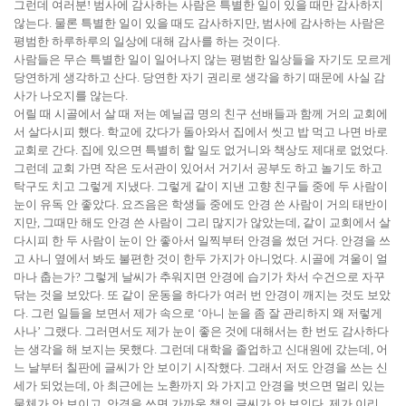
그런데 여러분! 범사에 감사하는 사람은 특별한 일이 있을 때만 감사하지
않는다. 물론 특별한 일이 있을 때도 감사하지만, 범사에 감사하는 사람은
평범한 하루하루의 일상에 대해 감사를 하는 것이다.
사람들은 무슨 특별한 일이 일어나지 않는 평범한 일상들을 자기도 모르게
당연하게 생각하고 산다. 당연한 자기 권리로 생각을 하기 때문에 사실 감
사가 나오지를 않는다.
어릴 때 시골에서 살 때 저는 예닐곱 명의 친구 선배들과 함께 거의 교회에
서 살다시피 했다. 학교에 갔다가 돌아와서 집에서 씻고 밥 먹고 나면 바로
교회로 간다. 집에 있으면 특별히 할 일도 없거니와 책상도 제대로 없었다.
그런데 교회 가면 작은 도서관이 있어서 거기서 공부도 하고 놀기도 하고
탁구도 치고 그렇게 지냈다. 그렇게 같이 지낸 고향 친구들 중에 두 사람이
눈이 유독 안 좋았다. 요즈음은 학생들 중에도 안경 쓴 사람이 거의 태반이
지만, 그때만 해도 안경 쓴 사람이 그리 많지가 않았는데, 같이 교회에서 살
다시피 한 두 사람이 눈이 안 좋아서 일찍부터 안경을 썼던 거다. 안경을 쓰
고 사니 옆에서 봐도 불편한 것이 한두 가지가 아니었다. 시골에 겨울이 얼
마나 춥는가? 그렇게 날씨가 추워지면 안경에 습기가 차서 수건으로 자꾸
닦는 것을 보았다. 또 같이 운동을 하다가 여러 번 안경이 깨지는 것도 보았
다. 그런 일들을 보면서 제가 속으로 ‘아니 눈을 좀 잘 관리하지 왜 저렇게
사나’ 그랬다. 그러면서도 제가 눈이 좋은 것에 대해서는 한 번도 감사하다
는 생각을 해 보지는 못했다. 그런데 대학을 졸업하고 신대원에 갔는데, 어
느 날부터 칠판에 글씨가 안 보이기 시작했다. 그래서 저도 안경을 쓰는 신
세가 되었는데, 아 최근에는 노환까지 와 가지고 안경을 벗으면 멀리 있는
물체가 안 보이고, 안경을 쓰면 가까운 책의 글씨가 안 보인다. 제가 이리