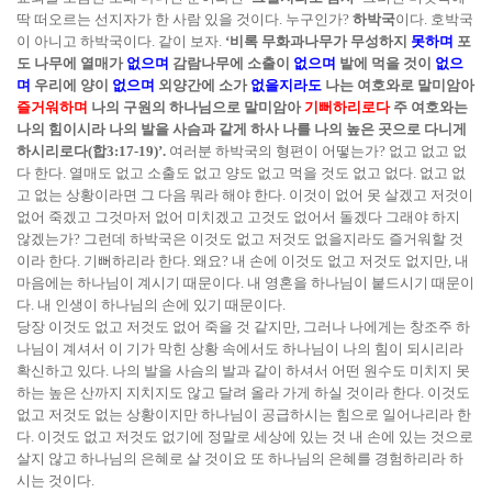
딱 떠오르는 선지자가 한 사람 있을 것이다. 누구인가?
하박국
이다. 호박국
이 아니고 하박국이다. 같이 보자.
‘비록 무화과나무가 무성하지
못하며
포
도 나무에 열매가
없으며
감람나무에 소출이
없으며
밭에 먹을 것이
없으
며
우리에 양이
없으며
외양간에 소가
없을지라도
나는 여호와로 말미암아
즐거워하며
나의 구원의 하나님으로 말미암아
기뻐하리로다
주 여호와는
나의 힘이시라 나의 발을 사슴과 같게 하사 나를 나의 높은 곳으로 다니게
하시리로다(합3:17-19)’.
여러분 하박국의 형편이 어떻는가? 없고 없고 없
다 한다. 열매도 없고 소출도 없고 양도 없고 먹을 것도 없고 없다. 없고 없
고 없는 상황이라면 그 다음 뭐라 해야 한다. 이것이 없어 못 살겠고 저것이
없어 죽겠고 그것마저 없어 미치겠고 고것도 없어서 돌겠다 그래야 하지
않겠는가? 그런데 하박국은 이것도 없고 저것도 없을지라도 즐거워할 것
이라 한다. 기뻐하리라 한다. 왜요? 내 손에 이것도 없고 저것도 없지만, 내
마음에는 하나님이 계시기 때문이다. 내 영혼을 하나님이 붙드시기 때문이
다. 내 인생이 하나님의 손에 있기 때문이다.
당장 이것도 없고 저것도 없어 죽을 것 같지만, 그러나 나에게는 창조주 하
나님이 계셔서 이 기가 막힌 상황 속에서도 하나님이 나의 힘이 되시리라
확신하고 있다. 나의 발을 사슴의 발과 같이 하셔서 어떤 원수도 미치지 못
하는 높은 산까지 지치지도 않고 달려 올라 가게 하실 것이라 한다. 이것도
없고 저것도 없는 상황이지만 하나님이 공급하시는 힘으로 일어나리라 한
다. 이것도 없고 저것도 없기에 정말로 세상에 있는 것 내 손에 있는 것으로
살지 않고 하나님의 은혜로 살 것이요 또 하나님의 은혜를 경험하리라 하
시는 것이다.