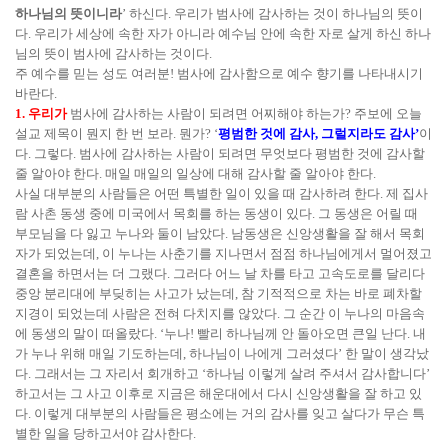
하나님의 뜻이니라
’ 하신다. 우리가 범사에 감사하는 것이 하나님의 뜻이
다. 우리가 세상에 속한 자가 아니라 예수님 안에 속한 자로 살게 하신 하나
님의 뜻이 범사에 감사하는 것이다.
주 예수를 믿는 성도 여러분! 범사에 감사함으로 예수 향기를 나타내시기
바란다.
1. 우리가
범사에 감사하는 사람이 되려면 어찌해야 하는가? 주보에 오늘
설교 제목이 뭔지 한 번 보라. 뭔가? ‘
평범한 것에 감사, 그럴지라도 감사’
이
다. 그렇다. 범사에 감사하는 사람이 되려면 무엇보다 평범한 것에 감사할
줄 알아야 한다. 매일 매일의 일상에 대해 감사할 줄 알아야 한다.
사실 대부분의 사람들은 어떤 특별한 일이 있을 때 감사하려 한다. 제 집사
람 사촌 동생 중에 미국에서 목회를 하는 동생이 있다. 그 동생은 어릴 때
부모님을 다 잃고 누나와 둘이 남았다. 남동생은 신앙생활을 잘 해서 목회
자가 되었는데, 이 누나는 사춘기를 지나면서 점점 하나님에게서 멀어졌고
결혼을 하면서는 더 그랬다. 그러다 어느 날 차를 타고 고속도로를 달리다
중앙 분리대에 부딪히는 사고가 났는데, 참 기적적으로 차는 바로 폐차할
지경이 되었는데 사람은 전혀 다치지를 않았다. 그 순간 이 누나의 마음속
에 동생의 말이 떠올랐다. ‘누나! 빨리 하나님께 안 돌아오면 큰일 난다. 내
가 누나 위해 매일 기도하는데, 하나님이 나에게 그러셨다’ 한 말이 생각났
다. 그래서는 그 자리서 회개하고 ‘하나님 이렇게 살려 주셔서 감사합니다’
하고서는 그 사고 이후로 지금은 해운대에서 다시 신앙생활을 잘 하고 있
다. 이렇게 대부분의 사람들은 평소에는 거의 감사를 잊고 살다가 무슨 특
별한 일을 당하고서야 감사한다.