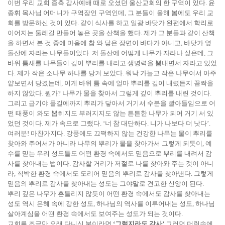
이번 우리 교회 증축 감사예배 때로 오셨던 울산교회의 한 구역이 있다. 윤
종휘 목사님 어머니가 구역장인 구역인데, 그 분들이 올해 봄에도 우리 교
회를 방문하신 것이 있다. 같이 식사를 하고 일광 바닷가 왼편에서 학리로
이어지는 둘레길 만들어 놓은 곳을 산책을 했다. 제가 그 분들과 같이 산책
을 하면서 본 것 중에 마음에 참 와 닿은 장면이 바다가 아니고, 바닷가 옆
돌산에 자라는 나무들이었다. 저 돌산에 어떻게 나무가 자라나 싶은데, 그
바위 틈새를 나무들이 깊이 뿌리를 내리고 생명력을 뽐내면서 자라고 있었
다. 제가 작은 소나무 하나를 당겨 보았다. 워낙 가늘고 작은 나무여서 아주
얕보면서 당겼는데, 이게 바위 틈 속에 얼마 뿌리를 깊이 내렸든지 꼼짝을
하지 않았다. 뭔가? 나무가 물을 찾아서 그렇게 깊이 뿌리를 내린 것이다.
그리고 급기야 물길에까지 뿌리가 닿아서 거기서 수분을 빨아들임으로 어
떤 태풍이 와도 뽑히지도 부러지지도 않는 튼튼한 나무가 되어 거기 서 있
었던 것이다. 제가 속으로 그랬다. ‘너 참 대단하다. 니가 나보다 더 낫다’.
여러분! 마찬가지다. 강풍에도 끄떡하지 않는 건강한 나무는 물이 뿌리를
찾아와 주어서가 아니라 나무의 뿌리가 물을 찾아가서 그렇게 되듯이, 예
수를 믿는 우리 성도들도 어떤 환경 속에서도 믿음으로 뿌리를 내려서 감
사를 찾아내는 법이다. 감사할 거리가 저절로 나를 찾아와 주는 것이 아니
라, 척박한 환경 속에서도 도리어 믿음의 뿌리로 감사를 찾아낸다. 그렇게
믿음의 뿌리로 감사를 찾아내는 성도는 그야말로 견고한 신앙이 된다.
뿌리 깊은 나무가 흔들리지 않듯이 어떤 환경 속에서도 감사를 찾아내는
성도 역시 은혜 속에 강한 성도, 하나님의 역사를 이루어내는 성도, 하나님
살아계심을 어떤 환경 속에서도 보여주는 성도가 되는 것이다.
교회를 조금만 오래 다니신 분이라면
‘그럴지라도 감사’
그러면 머릿속에