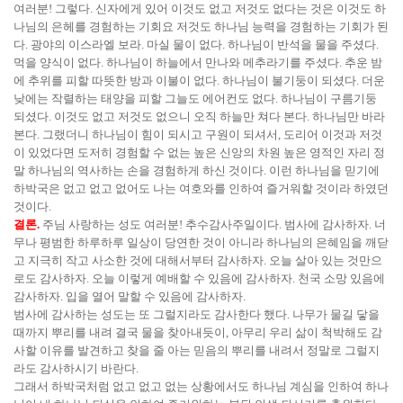
여러분! 그렇다. 신자에게 있어 이것도 없고 저것도 없다는 것은 이것도 하
나님의 은헤를 경험하는 기회요 저것도 하나님 능력을 경험하는 기회가 된
다. 광야의 이스라엘 보라. 마실 물이 없다. 하나님이 반석을 물을 주셨다.
먹을 양식이 없다. 하나님이 하늘에서 만나와 메추라기를 주셨다. 추운 밤
에 추위를 피할 따뜻한 방과 이불이 없다. 하나님이 불기둥이 되셨다. 더운
낮에는 작렬하는 태양을 피할 그늘도 에어컨도 없다. 하나님이 구름기둥
되셨다. 이것도 없고 저것도 없으니 오직 하늘만 쳐다 본다. 하나님만 바라
본다. 그랬더니 하나님이 힘이 되시고 구원이 되셔서, 도리어 이것과 저것
이 있었다면 도저히 경험할 수 없는 높은 신앙의 차원 높은 영적인 자리 정
말 하나님의 역사하는 손을 경험하게 하신 것이다. 이런 하나님을 믿기에
하박국은 없고 없고 없어도 나는 여호와를 인하여 즐거워할 것이라 하였던
것이다.
결론.
주님 사랑하는 성도 여러분! 추수감사주일이다. 범사에 감사하자. 너
무나 평범한 하루하루 일상이 당연한 것이 아니라 하나님의 은혜임을 깨닫
고 지극히 작고 사소한 것에 대해서부터 감사하자. 오늘 살아 있는 것만으
로도 감사하자. 오늘 이렇게 예배할 수 있음에 감사하자. 천국 소망 있음에
감사하자. 입을 열어 말할 수 있음에 감사하자.
범사에 감사하는 성도는 또 그럴지라도 감사한다 했다. 나무가 물길 닿을
때까지 뿌리를 내려 결국 물을 찾아내듯이, 아무리 우리 삶이 척박해도 감
사할 이유를 발견하고 찾을 줄 아는 믿음의 뿌리를 내려서 정말로 그럴지
라도 감사하시기 바란다.
그래서 하박국처럼 없고 없고 없는 상황에서도 하나님 계심을 인하여 하나