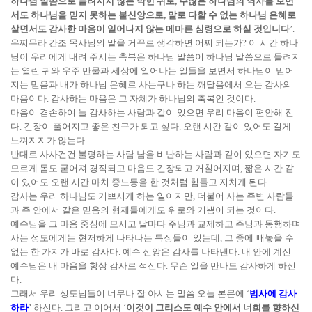
하나님 말씀으로 들려지지 않는 막힌 귀로, 수많은 하나님의 역사를 보면
서도 하나님을 믿지 못하는 불신앙으로, 말로 다할 수 없는 하나님 은혜로
살면서도 감사한 마음이 일어나지 않는 메마른 심령으로 하실 것입니다
’.
우찌무라 간조 목사님의 말을 거꾸로 생각하면 어찌 되는가? 이 시간 하나
님이 우리에게 내려 주시는 축복은 하나님 말씀이 하나님 말씀으로 들려지
는 열린 귀와 우주 만물과 세상에 일어나는 일들을 보면서 하나님이 믿어
지는 믿음과 내가 하나님 은혜로 사는구나 하는 깨달음에서 오는 감사의
마음이다. 감사하는 마음은 그 자체가 하나님의 축복인 것이다.
마음이 겸손하여 늘 감사하는 사람과 같이 있으면 우리 마음이 편안해 진
다. 긴장이 풀어지고 좋은 친구가 되고 싶다. 오랜 시간 같이 있어도 길게
느껴지지가 않는다.
반대로 사사건건 불평하는 사람 남을 비난하는 사람과 같이 있으면 자기도
모르게 몸도 굳어져 경직되고 마음도 긴장되고 거칠어지며, 짧은 시간 같
이 있어도 오랜 시간 마치 중노동을 한 것처럼 힘들고 지치게 된다.
감사는 우리 하나님도 기쁘시게 하는 일이지만, 더불어 사는 주변 사람들
과 주 안에서 같은 믿음의 형제들에게도 위로와 기쁨이 되는 것이다.
예수님을 그 마음 중심에 모시고 날마다 주님과 교제하고 주님과 동행하며
사는 성도에게는 현저하게 나타나는 특징들이 있는데, 그 중에 빼놓을 수
없는 한 가지가 바로 감사다. 예수 신앙은 감사를 나타낸다. 내 안에 계신
예수님은 내 마음을 항상 감사로 적신다. 무슨 일을 만나도 감사하게 하신
다.
그래서 우리 성도님들이 너무나 잘 아시는 말씀 오늘 본문에 ‘
범사에 감사
하라
’ 하신다. 그리고 이어서 ‘
이것이 그리스도 예수 안에서 너희를 향하신