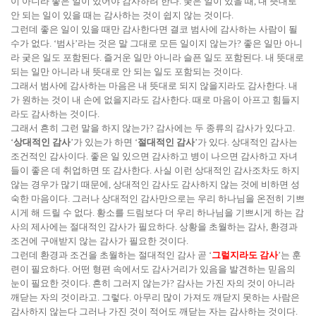
이 아니라 좋은 일이 있어야 감사하려 한다. 궂은 일이 있을 때, 내 뜻대로
안 되는 일이 있을 때는 감사하는 것이 쉽지 않는 것이다.
그런데 좋은 일이 있을 때만 감사한다면 결코 범사에 감사하는 사람이 될
수가 없다. ‘범사’라는 것은 말 그대로 모든 일이지 않는가? 좋은 일만 아니
라 궂은 일도 포함된다. 즐거운 일만 아니라 슬픈 일도 포함된다. 내 뜻대로
되는 일만 아니라 내 뜻대로 안 되는 일도 포함되는 것이다.
그래서 범사에 감사하는 마음은 내 뜻대로 되지 않을지라도 감사한다. 내
가 원하는 것이 내 손에 없을지라도 감사한다. 때로 마음이 아프고 힘들지
라도 감사하는 것이다.
그래서 흔히 그런 말을 하지 않는가? 감사에는 두 종류의 감사가 있다고.
‘
상대적인 감사
’가 있는가 하면 ‘
절대적인 감사
’가 있다. 상대적인 감사는
조건적인 감사이다. 좋은 일 있으면 감사하고 병이 나으면 감사하고 자녀
들이 좋은 데 취업하면 또 감사한다. 사실 이런 상대적인 감사조차도 하지
않는 경우가 많기 때문에, 상대적인 감사도 감사하지 않는 것에 비하면 성
숙한 마음이다. 그러나 상대적인 감사만으로는 우리 하나님을 온전히 기쁘
시게 해 드릴 수 없다. 황소를 드림보다 더 우리 하나님을 기쁘시게 하는 감
사의 제사에는 절대적인 감사가 필요하다. 상황을 초월하는 감사, 환경과
조건에 구애받지 않는 감사가 필요한 것이다.
그런데 환경과 조건을 초월하는 절대적인 감사 곧 ‘
그럴지라도 감사
’는 훈
련이 필요하다. 어떤 형편 속에서도 감사거리가 있음을 발견하는 믿음의
눈이 필요한 것이다. 흔히 그러지 않는가? 감사는 가진 자의 것이 아니라
깨닫는 자의 것이라고. 그렇다. 아무리 많이 가져도 깨닫지 못하는 사람은
감사하지 않는다 그러나 가진 것이 적어도 깨닫는 자는 감사하는 것이다.