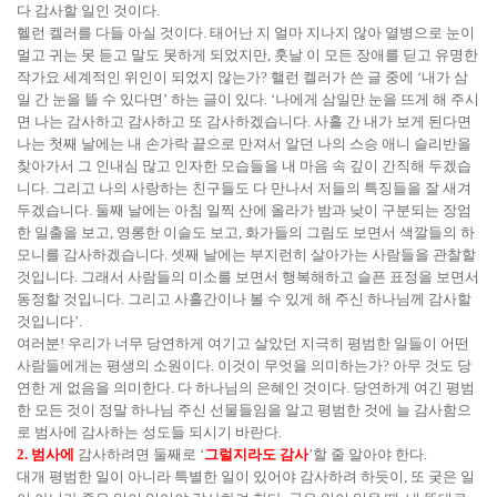
다 감사할 일인 것이다.
헬런 켈러를 다들 아실 것이다. 태어난 지 얼마 지나지 않아 열병으로 눈이
멀고 귀는 못 듣고 말도 못하게 되었지만, 훗날 이 모든 장애를 딛고 유명한
작가요 세계적인 위인이 되었지 않는가? 핼런 켈러가 쓴 글 중에 ‘내가 삼
일 간 눈을 뜰 수 있다면’ 하는 글이 있다. ‘나에게 삼일만 눈을 뜨게 해 주시
면 나는 감사하고 감사하고 또 감사하겠습니다. 사흘 간 내가 보게 된다면
나는 첫째 날에는 내 손가락 끝으로 만져서 알던 나의 스승 애니 슬리반을
찾아가서 그 인내심 많고 인자한 모습들을 내 마음 속 깊이 간직해 두겠습
니다. 그리고 나의 사랑하는 친구들도 다 만나서 저들의 특징들을 잘 새겨
두겠습니다. 둘째 날에는 아침 일찍 산에 올라가 밤과 낮이 구분되는 장엄
한 일출을 보고, 영롱한 이슬도 보고, 화가들의 그림도 보면서 색깔들의 하
모니를 감사하겠습니다. 셋째 날에는 부지런히 살아가는 사람들을 관찰할
것입니다. 그래서 사람들의 미소를 보면서 행복해하고 슬픈 표정을 보면서
동정할 것입니다. 그리고 사흘간이나 볼 수 있게 해 주신 하나님께 감사할
것입니다’.
여러분! 우리가 너무 당연하게 여기고 살았던 지극히 평범한 일들이 어떤
사람들에게는 평생의 소원이다. 이것이 무엇을 의미하는가? 아무 것도 당
연한 게 없음을 의미한다. 다 하나님의 은혜인 것이다. 당연하게 여긴 평범
한 모든 것이 정말 하나님 주신 선물들임을 알고 평범한 것에 늘 감사함으
로 범사에 감사하는 성도들 되시기 바란다.
2. 범사에
감사하려면 둘째로 ‘
그럴지라도 감사
’할 줄 알아야 한다.
대개 평범한 일이 아니라 특별한 일이 있어야 감사하려 하듯이, 또 궂은 일