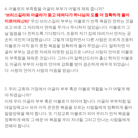
4.
아볼로의 부족함을 아굴라 부부가 어떻게 채워 줍니까
?
‘
브리스길라와 아굴라가 듣고 데려다가 하나님의 도를 더 정확하게 풀어
이르더라
.(26)’
우선 브리스길라 부부는 아볼로가 반쪽 복음만 전하는 것을
보고 바로 그 자리에서 면박을 주거나 무시하지 않았습니다
.
아볼로가 그
날 말씀을 다 전하도록 기다렸다가
,
조용히 자기 집에 데려가서 먼저는 공
손히 극진히 대접했습니다
.
그렇게 대접하면서 다른 사람은 모르게 조용히
아볼로가 아직 듣지 못한 복음을 정확하게 풀어 주었습니다
.
말하자면 아
굴라 부부는 겸손한 자세와 따뜻한 섬김으로 나타난 사랑의 언어로 아볼로
의 부족함을 채워준 것입니다
.
그러니까 알렉산드리아 출신 학자인 아볼로
도 아굴라 부부의 사랑의 언어에 감화를 받아 겸손하게 배우게 되었습니
다
.
사랑의 언어가 사람의 마음을 얻습니다
.
5.
우리 교회와 가정에서 아굴라 부부 혹은 아볼로 역할을 누가 어떻게 해
야 하겠습니까
?
이제 우리 아굴라 부부 혹은 아볼로가 되어야 합니다
.
아굴라 부부처럼 일
대일양육교사 되어 아직 온전한 복음을 모르는 사람들에게 정확하게 풀어
말씀양육을 해야 합니다
.
또 기장교회 아볼로가 되어 우리가 먼저 복음을
정확하게 배워 그 배운 바 복음을 우리 자녀들 그리고 만나는 사람들에게
전해야 합니다
.