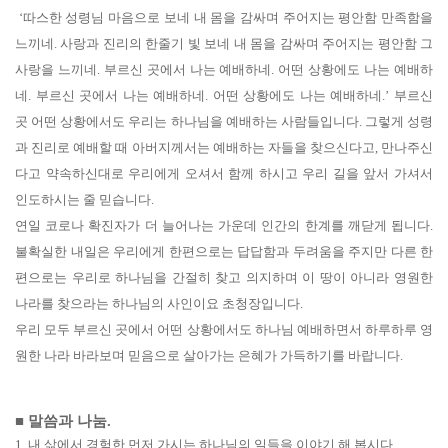
‘
따스한 성령님 마음으로 보네 내 몸을 감싸며 주어지는 평안함 만족함을
느끼네
.
사랑과 진리의 한줄기 빛 보네 내 몸을 감싸며 주어지는 평안함 그
사랑을 느끼네
.
부르신 곳에서 나는 예배하네
.
어떤 상황에도 나는 예배하
네
.
부르신 곳에서 나는 예배하네
.
어떤 상황에도 나는 예배하네
.’
부르신
곳 어떤 상황에서도 우리는 하나님을 예배하는 사람들입니다
.
그렇게 성령
과 진리로 예배할 때 아버지께서는 예배하는 자들을 찾으신다고
,
만나주신
다고 약속하신대로 우리에게 오셔서 함께 하시고 우리 길을 앞서 가셔서
인도하시는 줄 믿습니다
.
연일 코로나 확진자가 더 늘어나는 가운데 인간의 한계를 깨닫게 됩니다
.
불확실한 내일은 우리에게 한편으로는 답답함과 두려움을 주지만 다른 한
편으로는 우리로 하나님을 간절히 찾고 의지하며 이 땅이 아니라 영원한
나라를 찾으라는 하나님의 사인이요 초청장입니다
.
우리 모두 부르신 곳에서 어떤 상황에서도 하나님 예배하면서 하루하루 영
원한 나라 바라보며 믿음으로 살아가는 은혜가 가득하기를 바랍니다
.
■
말씀과 나눔
.
1.
내 삶에서 경험한 먼저 가시는 하나님의 일들을 이야기 해 봅시다
.