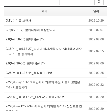
제목
날짜
Q,T ; 이삭을 보면서
2012.10.29
2/7(눅7:1-17): 함께나누며 묵상합니다
2012.02.07
2/8(눅7:18-35) 함께나눕시다...
2012.02.08
2/15(수)_눅9:18-27_날마다 십자가를 지자, 담대하고 예수
2012.02.15
그리스도를 증거하자
2/9(눅7:36-50)_함께나눕니다
2012.02.09
2/25(토)눅11:37-44_형식적인 신앙
2012.02.25
2/22(수)_눅11:1-13 주님께서 가르쳐 주신 기도의 모범을
2012.02.22
따라 기도합시다
2/20(월)_눅10:17-24_내가 참 기뻐해야할 것
2012.02.20
2/29(수)-눅12:22-34_예수님의 제자된 우리가 진정으로 간
2012.02.29