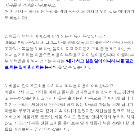
자유롭게 의견을 나눠보세요
.
(
먼저 가시는 하나님은 우리를 위해 싸우기도 하시고 우리 길을 예비하기
도 하십니다
)
2.
아굴라 부부가 에베소에 남게 되는 이유가 무엇입니까
?
바울의 부탁때문입니다. 그리고
나를 위해 살 찢고 피 흘려주신 주님 사랑이
고마워서 복음을 위해 나선 몸이니 이제 어디든지 우리를 필요로 하는 곳
에서 섬기리라는 마음으로 바울의 부탁을 기꺼이 받아들입니다
.
아굴라 부
부가 복음을 위해서 섬기는 자세는
‘
내가 하고 싶은 일이 아니라 나를 필요
로 하는 일에 헌신하는 봉사
’
임을 알 수 있습니다
.
3.
바울이 안디옥교회를 속히 다시 떠나는 마음이 어떠합니까
?
바울이
2
차 선교 사역을 마치고 돌아온 안디옥교회는 감사하게도 평안하
고 든든하였습니다
.
그래서 바울은 홀가분한 마음으로 곧 떠나게 됩니다
.
여기서 우리는 세상에서 안주하려 하지 않는 바울의 마음을 보게 됩니다
.
아굴라 부부가 바울과 같이 계속 다니기 원했지만 자신들을 필요로 하는
에베소에 머물기로 했듯이
,
바울 역시도 평안한 안디옥에서 누리려 하지
않고 지금까지 복음 전한 교회들 돌아보는 일과 새롭게 복음 전해야 할 것
들을 바라보면서 곧장 나아갔습니다
.