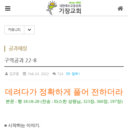
메뉴 건너뛰기
Toggle Dropdown
커뮤니티
공과해설
구역공과 22-8
김규광
Feb 24, 2022
724
첨부1
데려다가 정확하게 풀어 전하더라
본문
:
행
18:18-28 (
찬송
:
따스한 성령님
, 323
장
, 360
장
, 197
장
)
■
시작하는 이야기
.