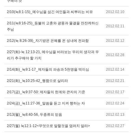
구해야 것
2/10(눅8:1-15)_예수님을 섬긴 여인들과 씨뿌리는 비유
2012.02.10
2/11(눅8:16-25)_등불의 교훈와 광풍과 물결을 잔잔케하신
2012.02.11
주님
2/12(눅 8:26-39)_자기받은 은혜를 온 성내에 전파함
2012.02.12
2/27(화)-눅 12:13-21, 예수님을 바라보는 우리의 생각과 우
2012.02.28
리가 추구해야 할 가치
2/14(화)_눅9:1-17_제자들의 파송과 5천명을 먹이심
2012.02.14
2/21(화)_눅10:25-42_행함으로 살리라
2012.02.21
2/17(금)_눅9:37-50: 제자들의 한계와 큰자의 기준
2012.02.17
2/24(금)_눅11:27-36_말씀을 듣고 지켜 행하는 자
2012.02.24
2/13(월)_눅8:40-56, 두종류의 믿음
2012.02.13
2/27(월) 눅12:1-12<무엇으로 말할것을 염려치 말라>
2012.02.27