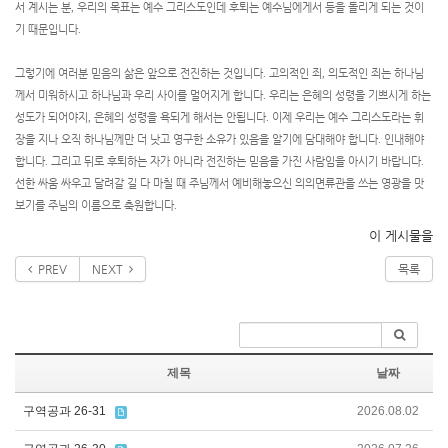
서 계시는 분
,
우리의 목표는 예수 그리스도인데 후퇴는 예수님에게서 등을 돌리게 되는 것이
기 때문입니다
.
그렇기에 여러분 믿음의 삶은 앞으로 전진하는 것입니다
.
고의적인 죄
,
의도적인 죄는 하나님
께서 미워하시고 하나님과 우리 사이를 멀어지게 합니다
.
우리는 은혜의 성령을 기쁘시게 하는
성도가 되어야지
,
은혜의 성령을 욕되게 해서는 안됩니다
.
이제 우리는 예수 그리스도라는 휘
장을 지나 오직 하나님께만 더 낫고 영구한 소유가 있음을 알기에 담대해야 합니다
.
인내해야
합니다
.
그리고 뒤로 후퇴하는 자가 아니라 전진하는 믿음을 가진 사람임을 아시기 바랍니다
.
선한 싸움 싸우고 달려갈 길 다 마칠 때 주님께서 예비해놓으신 의의면류관을 쓰는 영광을 맛
보기를 주님의 이름으로 축원합니다
.
이 게시물을
PREV
NEXT
목록
제목
날짜
구역공과 26-31
2026.08.02