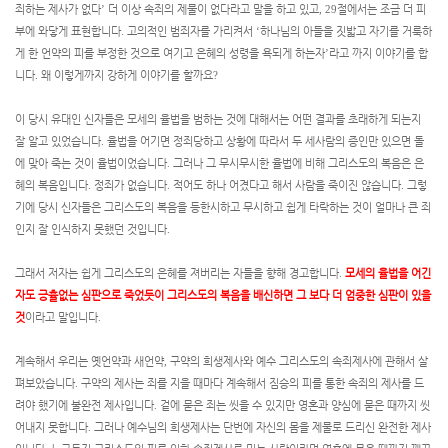
죄하는 제사가 없다
’
더 이상 속죄의 제물이 없다라고 말을 하고 있고
, 29
절에서는 조금 더 피
부에 와닿게 표현합니다
.
고의적인 범죄자를 가리켜서
‘
하나님의 아들을 짓밟고 자기를 거룩하
게 한 언약의 피를 부정한 것으로 여기고 은혜의 성령을 욕되게 하는자
’
라고 까지 이야기를 합
니다
.
왜 이렇게까지 강하게 이야기를 할까요
?
이 당시 유대인 신자들은 모세의 율법을 범하는 것에 대해서는 어떤 결과를 초래하게 되는지
잘 알고 있었습니다
.
율법을 어기면 정죄당하고 상황에 따라서 두 세사람의 증인만 있으면 돌
에 맞아 죽는 것이 율법이었습니다
.
그러나 그 무시무시한 율법에 비해 그리스도의 복음은 은
혜의 복음입니다
.
정죄가 없습니다
.
적어도 하나 어겼다고 해서 사람을 죽이진 않습니다
.
그렇
기에 당시 신자들은 그리스도의 복음을 등한시하고 무시하고 쉽게 타락하는 것이 얼마나 큰 죄
인지 잘 인식하지 못했던 것입니다
.
그래서 저자는 쉽게 그리스도의 은혜를 져버리는 자들을 향해 경고합니다
.
모세의 율법을 어긴
자도 긍휼없는 심판으로 죽었듯이 그리스도의 복음을 배신하면 그 보다 더 엄중한 심판이 있을
것
이라고 말입니다
.
계속해서 우리는 옛언약과 새언약
,
구약의 희생제사와 예수 그리스도의 속죄제사에 관해서 살
펴보았습니다
.
구약의 제사는 죄를 지을 때마다 계속해서 짐승의 피를 통한 속죄의 제사를 드
려야 했기에 불완전 제사입니다
.
겉에 묻은 죄는 씻을 수 있지만 영혼과 양심에 묻은 때까지 씻
어내지 못합니다
.
그러나 예수님의 희생제사는 단번에 자신의 몸을 제물로 드리신 완전한 제사