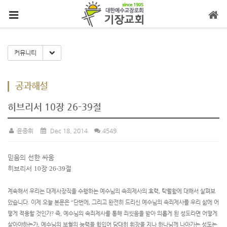
메뉴 건너뛰기
Toggle Dropdown
커뮤니티
공과해설
히브리서 10장 26-39절
윤종휘
Dec 18, 2014
4549
믿음의 선한 싸움
히브리서
10
장
26-39
절
계속해서 우리는 대제사장직을 수행하는 예수님의 속죄제사의 효력
,
탁월함에 대해서 살펴보
았습니다
.
이제 오늘 본문은
“
단번에
,
그리고 완전히 드리신 예수님의 속죄제사를 우리 삶에 어
떻게 적용할 것인가
?
즉
,
예수님의 속죄제사를 통해 죄씻음을 받아 의롭게 된 성도라면 어떻게
살아야하는가
,
예수님의 보혈의 능력을 힘입어 담대히 휘장을 지나 하나님께 나아가는 성도는