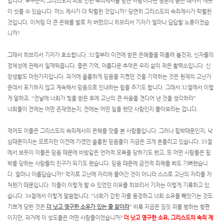
입니다
.
누구든지 그리스도의 피로 인한 속죄제사를 믿는 사람이라면 영혼에 묻은 때까지 깨끗
이 씻을 수 있습니다
.
어느 제사가 더 탁월한 것입니까
?
당연히 그리스도의 속죄제사가 탁월한
것입니다
.
이처럼 더 큰 은혜를 발로 차 버렸으니 히브리서 기자가 얼마나 답답할 노릇이겠습
니까
?
그래서 히브리서 기자가 호소합니다
. 32
절부터 이전에 받은 은혜들을 떠올려 볼것과
,
신자들의
정체성에 관해서 일깨워줍니다
.
좋은 기억
,
아름다운 추억은 우리 삶의 작은 활력소입니다
.
신
앙생활도 마찬가지입니다
.
과거에 훌륭하게 믿음을 지켰던 것을 기억하는 것은 현재의 고난가
운데서 포기하지 않고 계속해서 믿음으로 인내하는 힘을 주기도 합니다
.
그래서
32
절에서 이렇
게 말하죠
. “
전날에 너희가 빛을 받은 후에 고난의 큰 싸움을 견디어 낸 것을 생각하라
”
너희들이 전에는 어떤 존재였는지
,
전에는 어떤 일을 했던 사람인지 돌아보라는 겁니다
.
적어도 이들은 그리스도의 속죄제사의 은혜를 맛을 본 사람들입니다
.
그러나 핍박때문인지
,
낙
심때문이지는 모르지만 이전에 가졌던 훌륭한 믿음들이 지금은 크게 흔들리고 있습니다
. 33
절
에서 보듯이 이들은 믿음 때문에 비방같은 언어적 모욕을 당하기도 했고
,
또 어떤 사람들은 핍
박을 당하는 사람들의 친구가 되기도 했습니다
.
믿음 때문에 금전적 피해를 봐도 기뻐했습니
다
.
얼마나 아름답습니까
?
억지로 고난에 자리에 들어간 것이 아니라 스스로 고난의 자리를 자
처했기 때문입니다
.
이들이 이렇게 할 수 있었던 이유를 히브리서 기자는 이렇게 기록하고 있
습니다
. 34
절에서 이렇게 말씀합니다
. “
너희가 갇힌 자를 동정하고 너희 소유를 빼앗기는 것도
기쁘게 당한 것은
더 낫고 영구한 소유가 있는 줄 앎이라
”
비록 지금은 짐짓 죄를 범하는 형편
이지만
,
과거에 이 성도들은 어떤 사람들이었습니까
?
더 낫고 영구한 소유
,
그리스도의 속죄 제