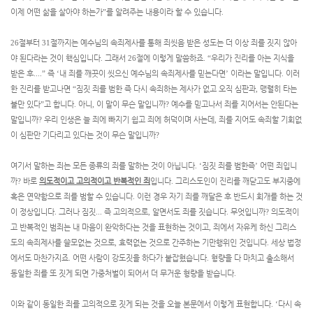
이제 어떤 삶을 살아야 하는가
”
를 알려주는 내용이라 할 수 있습니다
.
26
절부터
31
절까지는 예수님의 속죄제사를 통해 죄씻음 받은 성도는 더 이상 죄를 짓지 않아
야 된다라는 것이 핵심입니다
.
그래서
26
절에 이렇게 말씀하죠
. “
우리가 진리를 아는 지식을
받은 후
....”
즉
‘
내 죄를 깨끗이 씻으신 예수님의 속죄제사를 믿는다면
’
이라는 말입니다
.
이러
한 진리를 받고나면
“
짐짓 죄를 범한 즉 다시 속죄하는 제사가 없고 오직 심판과
,
맹렬히 타는
불만 있다
”
고 합니다
.
아니
,
이 말이 무슨 말입니까
?
예수를 믿고나서 죄를 지어서는 안된다는
말입니까
?
우리 인생은 늘 죄에 빠지기 쉽고 죄에 허덕이며 사는데
,
죄를 지어도 속죄할 기회없
이 심판만 기다리고 있다는 것이 무슨 말입니까
?
여기서 말하는 죄는 모든 종류의 죄를 말하는 것이 아닙니다
. ‘
짐짓 죄를 범한즉
’
어떤 죄입니
까
?
바로
의도적이고 고의적이고 반복적인 죄
입니다
.
그리스도인이 진리를 깨닫고도 부지중에
혹은 연약함으로 죄를 범할 수 있습니다
.
이런 경우 자기 죄를 깨달은 후 반드시 회개를 하는 것
이 정상입니다
.
그러나 짐짓
...
즉 고의적으로
,
알면서도 죄를 짓습니다
.
무엇입니까
?
의도적이
고 반복적인 범죄는 내 마음이 완악하다는 것을 표현하는 것이고
,
죄에서 자유케 하신 그리스
도의 속죄제사를 쓸모없는 것으로
,
효력없는 것으로 간주하는 기만행위인 것입니다
.
세상 법정
에서도 마찬가지죠
.
어떤 사람이 강도짓을 하다가 붙잡혔습니다
.
형량을 다 마치고 출소해서
동일한 죄를 또 짓게 되면 가중처벌이 되어서 더 무거운 형량을 받습니다
.
이와 같이 동일한 죄를 고의적으로 짓게 되는 것을 오늘 본문에서 이렇게 표현합니다
. ‘
다시 속