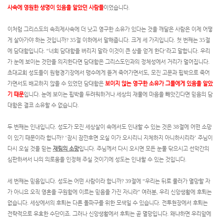
사속에 영원한 생명이 있음을 알았던 사람들
이었습니다
.
이처럼 그리스도의 속죄제사속에 더 낫고 영구한 소유가 있다는 것을 깨달은 사람은 이제 어떻
게 살아가야 하는 것입니까
? 35
절 이하에서 말해줍니다
.
크게 세 가지입니다
.
첫 번째는
35
절
에 담대함입니다
. “
너희 담대함을 버리지 말라 이것이 큰 상을 얻게 한다
‘
라고 말합니다
.
우리
가 눈에 보이는 것만을 의지한다면 담대함은 그리스도인과의 정체성에서 거리가 멀어집니다
.
초대교회 성도들이 원형경기장에서 맹수에게 뜯겨 죽어가면서도
,
모진 고문과 핍박으로 죽어
가면서도 배교하지 않을 수 있었던 담대함은
보이지 않는 영구한 소유가 그들에게 있음을 알았
기 때문
입니다
.
눈에 보이는 핍박을 두려워하거나 세상의 재물에 마음을 빼앗긴다면 믿음의 담
대함은 결코 소유할 수 없습니다
.
두 번째는 인내입니다
.
성도가 모진 세상살이 속에서도 인내할 수 있는 것은
38
절에 어떤 소망
이 있기 때문이라 합니까
? ‘
잠시 잠깐후면 오실 이가 오시리니 지체하지 아니하시리라
’
주님이
다시 오실 것을 믿는
재림의 소망
입니다
.
주님께서 다시 오시면 모든 눈물 닦으시고 선악간의
심판하셔서 나의 의로움을 인정해 주실 것이기에 성도는 인내할 수 있는 것입니다
.
세 번째는 믿음입니다
.
성도는 어떤 사람이라 합니까
? 39
절에
“
우리는 뒤로 물러가 멸망할 자
가 아니요 오직 영혼을 구원함에 이르는 믿음을 가진 자니라
”
여러분
,
우리 신앙생활에 후퇴는
없습니다
.
세상에서의 후퇴는 다른 돌파구를 위한 모색일 수 있습니다
.
전투현장에서 후퇴는
전략적으로 유효한 수단이죠
.
그러나 신앙생활에서 후퇴는 곧 멸망입니다
.
왜냐하면 우리앞에