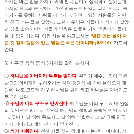
자기는 바른 믿음 가지고 이제 천국 간다고 생각하고 살았는데
,
마지막 천국의 문 앞에서 거짓 믿음으로 판명이 되어 천국에 들
어가지를 못하는 사람들 이야기다
.
왼편에 있는 사람들은 당연
히 천국 가는 줄로 알았다
.
그런데 주님은 저들이 세상에서 살았
던 삶을 말씀하면서 저들의 믿음은 잘못된 가짜 믿음이라 들어
올 수 없다 하신다
.
이런 사실을 야고보서는
‘
영혼 없는 몸이 죽
은 것 같이 행함이 없는 믿음은 죽은 것이니라
.(
약
2:26)’
가르쳐
준다
.
5.
바른 믿음의 증거
5
가지를 말해 봅시다
.
①
하나님을 아버지라 부르는 일이다
.
우리가 예수님 믿어 구원
받으면 아버지가 부어주시는 영적 생명이 내 속에 들어오기 때
문에
,
나도 모르게 자꾸 하나님을 찾게 되고 하나님을 아버지로
부르게 된다
.
②
주님이 나의 구주로 믿어진다
.
예수님을 나의 구주요 내 인생
의 주인으로 믿는 일은 오직 하나님의 성령의 능력으로 된 일이
다
.
주님이 날 위해 죽으시고 날 위해 부활하시고 날 위해 천국
에서 기다리고 계신 것이 다 믿어진다
.
③
죄가 미워진다
.
전혀 죄를 짓지 않게 된다는 것이 아니다
.
죄