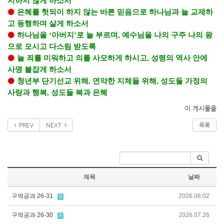
지하지 않게 하소서
⚫
은혜를 헛되이 하지 않는 바른 믿음으로 하나님과 늘 교제하
고 동행하며 살게 하소서
⚫
하나님을
‘
아버지
’
로 늘 부르며
,
예수님을 나의 구주 나의 왕
으로 모시고 다스림 받도록
⚫
늘 죄를 미워하고 의를 사모하게 하시고
,
성령의 역사 안에
사명 붙잡게 하소서
⚫
청년부 단기선교 위해
,
연약한 지체들 위해
,
성도들 가정의
사랑과 행복
,
성도들 복과 은혜
이 게시물을
PREV
NEXT
목록
제목
날짜
구역공과 26-31
2026.08.02
구역공과 26-30
2026.07.26