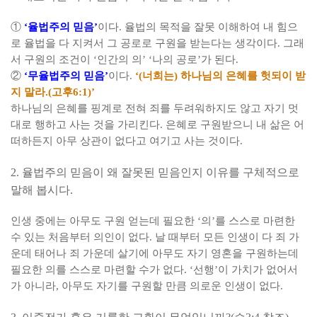
①
‘
율법주의 믿음
’
이다
.
율법의 목적을 잘못 이해하여 내 힘으
로 율법을 다 지켜서 그 공로로 구원을 받는다는 생각이다
.
그래
서 구원의 조건이
‘
인간의 의
’ ‘
나의 공로
’
가 된다
.
②
‘
무율법주의 믿음
’
이다
.
‘(
너희는
)
하나님의 은혜를 헛되이 받
지 말라
.(
고후
6:1)’
하나님의 은혜를 핑계로 전혀 죄를 두려워하지도 않고 자기 멋
대로 행하고 사는 것을 가리킨다
.
은혜로 구원받으니 내 삶은 어
떠하든지 아무 상관이 없다고 여기고 사는 것이다
.
2.
율법주의 믿음이 왜 잘못된 믿음인지 이유를 구체적으로
말해 봅시다
.
인생 중에는 아무도 구원 얻는데 필요한
‘
의
’
를 스스로 마련한
수 있는 처음부터 의인이 없다
.
날 때부터 모든 인생이 다 죄 가
운데 태어나 죄 가운데 살기에 아무도 자기 영혼을 구원하는데
필요한 의를 스스로 마련할 수가 없다
. ‘
선행
’
이 가치가 없어서
가 아니라
,
아무도 자기를 구원할 만큼 의로운 인생이 없다
.