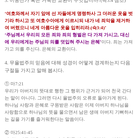
3.
이중전가 혹은 거룩한 교환이 무엇입니까
?(
슥
3:4
참조
)
‘
여호와께서 자기 앞에 선 자들에게 명령하사 그 더러운 옷을 벗
기라 하시고 또 여호수아에게 이르시되 내가 네 죄악을 제거하
여 버렸으니 네게 아름다운 옷을 입히리라
.(
슥
3:4)’
‘
주님께서 우리의 모든 죄와 죄의 형벌은 다 가져 가시고
,
대신
에 우리에게는 주님의 의를 덧입혀 주시는 은혜
’
이다
.
죄는 가져
가고 의를 주신다
.
은혜의 교환이다
.
4.
무율법주의 믿음에 대해 성경이 어떻게 경계하는지 다음
구절들 가지고 말해 봅시다
.
①
마
7:21
우리가 아버지의 뜻대로 행한 그 행위가 근거가 되어 천국 간다
는 말이 아니다
.
그러면 다시 율법주의 오류로 돌아가게 된다
.
하나님 사랑과 은혜로 구원받은 사람은 이제 아버지 하나님을
사랑함으로 하나님의 뜻을 물으면서 남은 생애 아버지 기뻐하시
는 길을 가기를 즐거워한다는 말씀이다
.
②
마
25:41-45