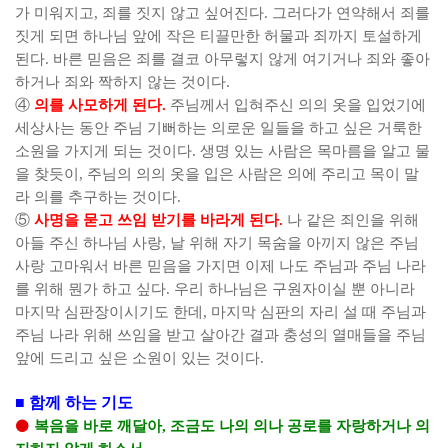
가 미워지고
,
죄를 짓지 않고 싶어진다
.
그러다가 연약해서 죄를
짓게 되면 하나님 앞에 작은 티끌만한 허물과 죄까지 토설하게
된다
.
바른 믿음은 죄를 결코 아무렇지 않게 여기거나 죄와 좋아
하거나 죄와 짝하지 않는 것이다
.
④
의를 사모하게 된다
.
주님께서 입혀주신 의의 옷을 입었기에
세상사는 동안 주님 기뻐하는 의로운 일들을 하고 싶은 거룩한
소원을 가지게 되는 것이다
.
생명 있는 사람은 목마름을 알고 물
을 찾듯이
,
주님의 의의 옷을 입은 사람은 의에 주리고 목이 말
라 의를 추구하는 것이다
.
⑤
사명을 묻고 쓰임 받기를 바라게 된다
.
나 같은 죄인을 위해
아들 주신 하나님 사랑
,
날 위해 자기 목숨을 아끼지 않은 주님
사랑 고마워서 바른 믿음을 가지면 이제 나도 주님과 주님 나라
를 위해 뭔가 하고 싶다
.
우리 하나님은 구원자이실 뿐 아니라
마지막 심판장이시기도 한데
,
마지막 심판의 자리 설 때 주님과
주님 나라 위해 쓰임을 받고 살아간 결과 충성의 열매들을 주님
앞에 드리고 싶은 소원이 있는 것이다
.
■
함께 하는 기도
⚫
복음을 바로 깨달아
,
조금도 나의 의나 공로를 자랑하거나 의