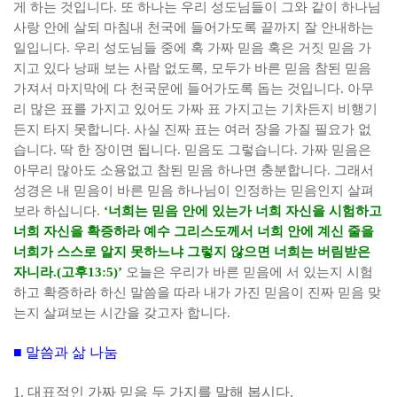
게 하는 것입니다
.
또 하나는 우리 성도님들이 그와 같이 하나님
사랑 안에 살되 마침내 천국에 들어가도록 끝까지 잘 안내하는
일입니다
.
우리 성도님들 중에 혹 가짜 믿음 혹은 거짓 믿음 가
지고 있다 낭패 보는 사람 없도록
,
모두가 바른 믿음 참된 믿음
가져서 마지막에 다 천국문에 들어가도록 돕는 것입니다
.
아무
리 많은 표를 가지고 있어도 가짜 표 가지고는 기차든지 비행기
든지 타지 못합니다
.
사실 진짜 표는 여러 장을 가질 필요가 없
습니다
.
딱 한 장이면 됩니다
.
믿음도 그렇습니다
.
가짜 믿음은
아무리 많아도 소용없고 참된 믿음 하나면 충분합니다
.
그래서
성경은 내 믿음이 바른 믿음 하나님이 인정하는 믿음인지 살펴
보라 하십니다
.
‘
너희는 믿음 안에 있는가 너희 자신을 시험하고
너희 자신을 확증하라 예수 그리스도께서 너희 안에 계신 줄을
너희가 스스로 알지 못하느냐 그렇지 않으면 너희는 버림받은
자니라
.(
고후
13:5)’
오늘은 우리가 바른 믿음에 서 있는지 시험
하고 확증하라 하신 말씀을 따라 내가 가진 믿음이 진짜 믿음 맞
는지 살펴보는 시간을 갖고자 합니다
.
■
말씀과 삶 나눔
1.
대표적인 가짜 믿음 두 가지를 말해 봅시다
.