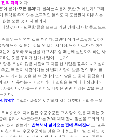
서
‘전적 타락’
이다.
든’이 붙어
‘모든 불의’
다. 불의는 의롭지 못한 것 아닌가? 그래
에게 유익을 주지 않는 소극적인 불의도 다 포함된다. 미워하는
 않는 모든 것이 다 불의다.
 아실 것이다. 만족할 줄을 모르고 가진 것에 감사할 줄도 모르
살 수도 없는 당연한 걸로 여긴다. 그런데 성경은 그렇게 말하지
에 남이 잘 되는 것을 못 보는 시기심, 남이 나보다 더 가지
욕 때문에 강도와 도둑질을 하고 시기심 때문에 살인까지 하는 사
 못하는 것을 우리가 얼마나 많이 보는가?
 사람은 욕심이 많은 사람이고 다른 한 사람은 질투와 시기심이
주고, 두 번째 사람에게는 첫 번째 사람이 받은 것의 두 배를
 더 가지는 것을 볼 수 없어서 먼저 말을 안 한다. 한참을 서
 견디지 못하는 시기쟁이가 ‘내 소원은 눈 하나가 장님이 되
? 사울이다. ‘사울은 천천이요 다윗은 만만’이라는 말을 듣고
는 거다.
아니하며’
. 그렇다. 사랑은 시기하지 않는다 했다. 우리를 구원
로 비슷한데 차이점은 수군수군은 그 사람이 없을 때 하는 것
 중에 골라서
‘수군수군하는 것’
에 대해 잠시 말씀을 드리려 하
이 있지 않는가? ‘
반복해서 날아오는 잽에 무너진다
’고. 권투
 마찬가치다. 수군수군하는 것을 우리 성도들이 별 것 아닌 것