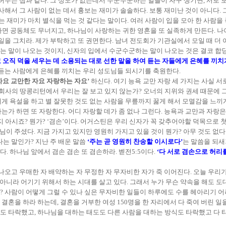
 허무는 잽과 같다. 그 성도가 없는데서 수군수군하는 일들이 자꾸 생기면, 서로
해서 그 사람이 없는 데서 흉보는 재미가 솔솔하다. 보통 재미난 것이 아니다. 그래
보는 재미가 마치 별식을 먹는 것 같다는 말이다. 여러 사람이 입을 모아 한 사람
면 공동체도 무너지고, 하나님이 사랑하는 귀한 영혼을 또 실족하게 만든다. 나
일을 그치라. 제가 부탁하고 또 권면한다. 남녀 전도회가 기관실에서 모일 때 더 
 말이 나오는 것이지, 신자의 입에서 수군수군하는 말이 나오는 것은 결코 합당
고 오직 덕을 세우는 데 소용되는 대로 선한 말을 하여 듣는 자들에게 은혜를 끼치
 듣는 사람에게 은혜를 끼치는 우리 성도님들 되시기를 축원한다.
자요 교만한 자요 자랑하는 자요’
하신다. 여기 능욕 교만 자랑 세 가지는 사실 
공회사의 땅콩리턴에서 우리는 잘 보고 있지 않는가? 오너의 지위와 권세 때문에 
게 욕설을 하고 별 잘못한 것도 없는 사람을 무릎까지 꿇게 해서 모멸감을 느끼
가 하면 또 자랑한다. 어디 자랑할 데가 좀 없나 그런다. 능욕과 교만과 자랑은
 아시죠? 뭔가? ‘겸손’이다. 어거스틴은 우리 신자가 꼭 갖추어야할 덕목으로 
이 주셨다. 지금 가지고 있지만 영원히 가지고 있을 것이 뭔가? 아무 것도 없다. 
는 말인가? 지난 주 배운 말씀
‘주는 곧 영원히 찬송할 이시로다’
는 말씀을 되새
 하나님 앞에서 겸손 겸손 또 겸손하라. 벧전5:5이다.
‘다 서로 겸손으로 허
나오고 우매한 자 배약하는 자 무정한 자 무자비한 자가 죽 이어진다. 오늘 우리
 아니라 어기기 위해서 하는 시대를 살고 있다. 그래서 누가 무슨 약속을 해도 
 사람이 어떻게 그럴 수 있나 싶은 무자비한 일들이 하루에도 수를 헤아리기 어
혼을 하라 하는데, 결혼을 거부한 여성 150명을 한 자리에서 다 죽여 버린 일
혼도 타락했고, 하나님을 대하는 태도도 다른 사람을 대하는 방식도 타락했고 다 