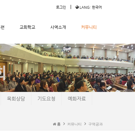
|
로그인
LANG: 한국어
훈련
교회학교
사역소개
커뮤니티
목회상담
기도요청
예화자료
홈
커뮤니티
구역공과