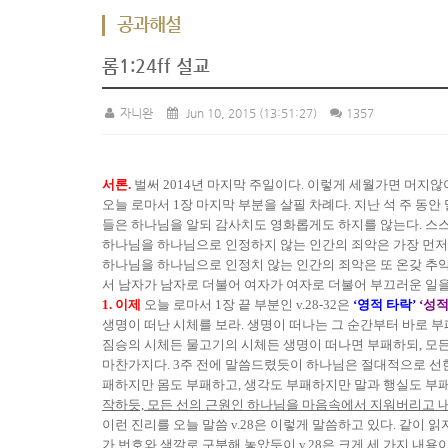
공과해설
롬1:24ff 설교
자니완
Jun 10, 2015
(13:51:27)
1357
서론.
벌써 2014년 마지막 주일이다. 이렇게 세월가면 머지않
오늘 로마서 1장 마지막 부분을 살필 차례다. 지난 석 주 동
들은 하나님을 알되 감사치도 영화롭게도 하지를 않는다. 스스
하나님을 하나님으로 인정하지 않는 인간의 죄악은 가장 먼
하나님을 하나님으로 인정치 않는 인간의 죄악은 또 온갖 추
서 남자가 남자로 더불어 여자가 여자로 더불어 부끄러운 일을
1. 이제
오늘 로마서 1장 끝 부분인 v.28-32은
‘영적 타락’
‘성적
생명이 떠난 시체를 보라. 생명이 떠나는 그 순간부터 바로 부
짐승의 시체든 물고기의 시체든 생명이 떠나면 부패하되, 모든
마찬가지다. 3주 전에 말씀드렸듯이 하나님은 절대적으로 선한
패하지만 몸도 부패하고, 생각도 부패하지만 말과 행실도 부
작하듯, 모든 선의 근원인 하나님을 마음속에서 지워버리고 
이런 진리를 오늘 말씀 v.28은 이렇게 말씀하고 있다. 같이 읽
가 번호와 색깔로 구분해 놓았듯이 v.28은 크게 세 가지 내용이