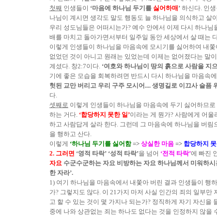
첫째
인생들이
‘마음에 하나님 두기를
싫어하매
’
하신다. 인생
나님이 계시면 생각도 말도 행동도 늘 하나님을 의식하고 살아
우리 성도님들은 어떠시는가? 예수 안에서 이제 다시 하나님을
배를 마치고 돌아가면서부터 일주일 동안 세상에서 살 때는 다
이렇게 인생들이 하나님을 마음속에 모시기를 싫어하여 내
없었던 것이 아니고 원래는 있었는데 이제는 없어졌다는 말이다
계셨다. 창2:7이다.
‘여호와 하나님이 땅의 흙으로 사람을 지
기에 좋은 모습을 회복하려면 반드시 다시 하나님을 마음속에 모
헛된 교만 버리고 우리 구주 모시어.... 생명길로 이끄사 슬픔
다.
셋째로
이렇게 인생들이 하나님을 마음속에 두기 싫어하므로 
하는 거다.
‘합당하지 못한 일’
이라는 게 뭔가? 사람에게 어울리
하고 사람답게 살라 한다. 그런데 그 마음속에 하나님을 버
을 행하고 산다.
이렇게
‘하나님 두기를 싫어함
=>
상실한 마음
=>
합당하지 못
2. 그러면
‘영적 타락’
‘성적 타락’
을 넘어
‘전적 타락’
에 빠진 
자요
수군수군하는 자요 비방하는 자요 하나님께서 미워하시는 
한 자라’.
1) 여기 하나님을 마음속에서 내쫓아 버린 결과 인생들이 행하
가? 그렇지도 않다. 이 21가지 마저 사실 인간의 죄의 일부만
고 할 수 있는 것이 몇 가지나 되는가? 정직하게 자기 자신을
중에 나와 상관없는 죄는 하나도 없다는 것을 인정하지 않을 수