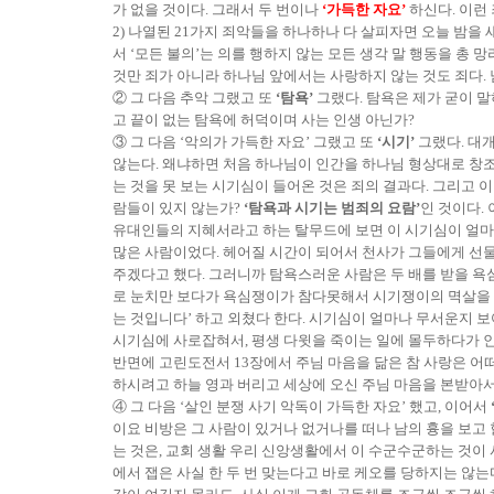
가 없을 것이다. 그래서 두 번이나
‘가득한 자요’
하신다. 이런
2) 나열된 21가지 죄악들을 하나하나 다 살피자면 오늘 밤을 
서 ‘모든 불의’는 의를 행하지 않는 모든 생각 말 행동을 총
것만 죄가 아니라 하나님 앞에서는 사랑하지 않는 것도 죄다. 남
② 그 다음 추악 그랬고 또
‘탐욕’
그랬다. 탐욕은 제가 굳이 말
고 끝이 없는 탐욕에 허덕이며 사는 인생 아닌가?
③ 그 다음 ‘악의가 가득한 자요’ 그랬고 또
‘시기’
그랬다. 대개
않는다. 왜냐하면 처음 하나님이 인간을 하나님 형상대로 창조
는 것을 못 보는 시기심이 들어온 것은 죄의 결과다. 그리고 
람들이 있지 않는가?
‘탐욕과 시기는 범죄의 요람’
인 것이다.
유대인들의 지혜서라고 하는 탈무드에 보면 이 시기심이 얼마나
많은 사람이었다. 헤어질 시간이 되어서 천사가 그들에게 선물을
주겠다고 했다. 그러니까 탐욕스러운 사람은 두 배를 받을 욕심에
로 눈치만 보다가 욕심쟁이가 참다못해서 시기쟁이의 멱살을 잡
는 것입니다’ 하고 외쳤다 한다. 시기심이 얼마나 무서운지 
시기심에 사로잡혀서, 평생 다윗을 죽이는 일에 몰두하다가 인
반면에 고린도전서 13장에서 주님 마음을 닮은 참 사랑은 어
하시려고 하늘 영과 버리고 세상에 오신 주님 마음을 본받아서
④ 그 다음 ‘살인 분쟁 사기 악독이 가득한 자요’ 했고, 이어서
이요 비방은 그 사람이 있거나 없거나를 떠나 남의 흉을 보고 
는 것은, 교회 생활 우리 신앙생활에서 이 수군수군하는 것이 사
에서 잽은 사실 한 두 번 맞는다고 바로 케오를 당하지는 않는