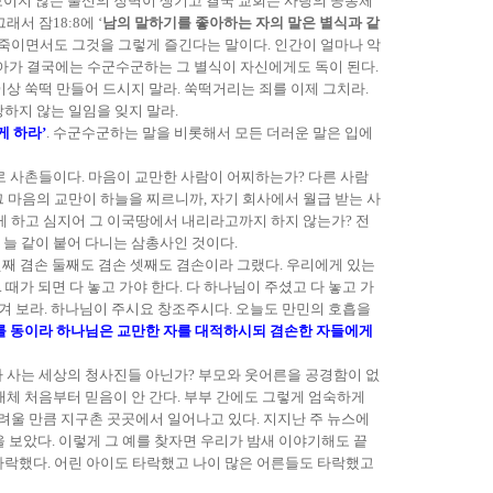
 보이지 않는 불신의 장벽이 생기고 결국 교회는 사랑의 공동체
서 잠18:8에 ‘
남의 말하기를 좋아하는 자의 말은 별식과 같
을 죽이면서도 그것을 그렇게 즐긴다는 말이다. 인간이 얼마나 악
아가 결국에는 수군수군하는 그 별식이 자신에게도 독이 된다.
이상 쑥떡 만들어 드시지 말라. 쑥떡거리는 죄를 이제 그치라.
하지 않는 일임을 잊지 말라.
게 하라’
. 수군수군하는 말을 비롯해서 모든 더러운 말은 입에
서로 사촌들이다. 마음이 교만한 사람이 어찌하는가? 다른 사람
그 마음의 교만이 하늘을 찌르니까, 자기 회사에서 월급 받는 사
게 하고 심지어 그 이국땅에서 내리라고까지 하지 않는가? 전
 늘 같이 붙어 다니는 삼총사인 것이다.
첫째 겸손 둘째도 겸손 셋째도 겸손이라 그랬다. 우리에게 있는
때가 되면 다 놓고 가야 한다. 다 하나님이 주셨고 다 놓고 가
겨 보라. 하나님이 주시요 창조주시다. 오늘도 만민의 호흡을
리를 동이라 하나님은 교만한 자를 대적하시되 겸손한 자들에게
가 사는 세상의 청사진들 아닌가? 부모와 웃어른을 공경함이 없
도대체 처음부터 믿음이 안 간다. 부부 간에도 그렇게 엄숙하게
려울 만큼 지구촌 곳곳에서 일어나고 있다. 지지난 주 뉴스에
을 보았다. 이렇게 그 예를 찾자면 우리가 밤새 이야기해도 끝
타락했다. 어린 아이도 타락했고 나이 많은 어른들도 타락했고