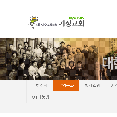
교회소식
구역공과
행사앨범
사
QT나눔방