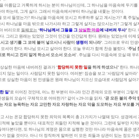
을 아름답고 거룩하게 하시는 분이 하나님이신데, 그 하나님을 마음속에 두기를 
야 하는데, 그게 싫다. 그래서 마음속에서부터 하나님을 내쫓는 것이다.
 모셔 들였는가? 하나님을 마음속에 모시고 하루하루 살고 계시는가? 혹 주일날
시 하나님을 마음 밖으로 나가시라 하고 그렇게 살지는 않으시는가? 그렇게 살지
쫓아 버리므로
둘째로는
‘
하나님께서 그들을 그
상실한 마음
에 내버려 두사’
한다.
. 그리고 원래는 있었던 그것이 인간을 인간답게 한다. 원래는 있었는데 이제 
으시고 생기를 그 코에 불어 넣으시니 사람이
생령이
되니라’
. 그러므로 우리 인
셔야 한다. 하나님 모시고 살아야 한다. 오늘 우리가 함께 찬송 불렀다. ‘
주님 
 위로 하시고 진리 알게 하소서 오소서 오소서
’. 주님을 다시 마음속에 모실 때 
상실한 마음에 내버려진 결과가 ‘
합당하지 못한 일
을 하게 하셨으니’
한다. 하나
지 않는 일이다. 사람답지 못한 일이다. 여러분! 짐승을 보고 ‘사람답게 살아라
림으로 상실한 마음이 된 인생들은 원래 하나님이 지으신 모습대로 사람답게 살아
한 일’
로 이어진 것인데, 어느 한 부분이 아니라 인간 존재의 모든 부분이 그렇게
인생들의 모습이 구체적으로 어떠한가? 같이 v.29-31을 읽자.
‘곧 모든 불의 추악
자요 능욕하는 자요 교만한 자요 자랑하는 자요 악을 도모하는 자요 부모를 거
고 사는 온갖 합당하지 못한 죄악의 목록이 총 21가지가 나열돼 있다. 성경에서
 지적해 놓았을 뿐이다. 대표적인 죄들만 지적해 놓은 것이다. 그런데 일부만 지적
 들여다본다면, 또 하나님의 계명은 몸으로 실행한 것만 아니라 마음속에 품은 생
가 없을 것이다. 아니 더 정직하게 말하면 이 모든 죄들과 상관이 있는 정도가 