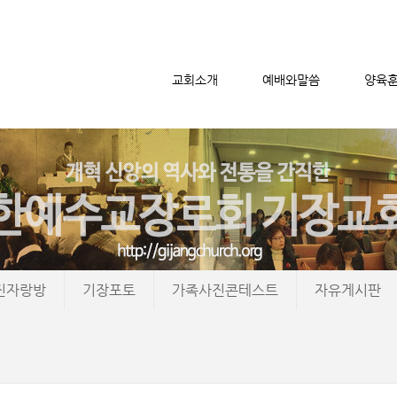
교회소개
예배와말씀
양육
메뉴 건너뛰기
진자랑방
기장포토
가족사진콘테스트
자유게시판