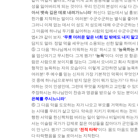
같이 여길지 몰라도, 사실 이게 교회 공동체를 조금씩 조금씩
성을 잃어버리게 되는 것이다. 우리 인간의 본성이 사실 다 간사
아서 뱃속 깊은 데로 내려가느니라
’ 하신다. 없는데서 남 흉
한가를 지적하는 말이다. 여러분! 수군수군하는 별식을 좋아하
그러니 이제 없는 데서 이 성도 저 성도에 대해 수군수군하는 
그 마음에 하나님 두기를 싫어하는 사람의 입에서 수군수군하는
엡4:29 같이 보자.
‘무릇 더러운 말은 너희 입 밖에도 내지 말
담지도 말라. 정말 덕을 세우는데 소용되는 선한 말을 하여서
⑤ 그 다음 ‘하나님께서 미워하는 자요’ 하시고 또
‘능욕하는 
을 업신여기고 무시한다. 그게 뭔가?
‘능욕’
이다. 이번 모 항
람은 사람으로 보이지를 않는다. 그래서 오너라고 회사 직원에
형적인 능욕하는 자의 모습이다. 이렇게 교만하면 남을 능욕하는
여러분! 주 예수를 믿는 신자의 가장 기본적인 덕목이 무엇인지
것 중에 하나님으로부터 받지 않은 것이 뭐가 있는가? 다 하나님
야하는 것이 인생인데, 그런데 무엇을 자랑하고 교만할 수 있다
주장하시는 하나님만이 찬송과 영광을 받으실 수 있는 분이시다.
은혜를 주시느니라’
.
⑥ 그 다음 악을 도모하는 자가 나오고 부모를 거역하는 자도 
는 시대를 우리가 살고 있다. 약속은 지키기 위해서 하는 것이
행한 서약을 헌신짝처럼 버리는 일이 얼마나 비일비재 하는가?
서는 이슬람 국가가 강제로 젊은 여성들을 잡아다가 군인들과 결
이 안 난다. 뭔가? 그야말로
‘전적 타락’
이다. 몸도 마음도 영
다 타락했음을 오늘 로마서는 지적한다.