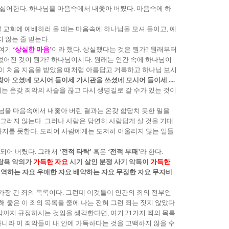
싫어한다. 하나님을 마음속에서 내쫓아 버렸다. 마음속에 하
 교회에 예배하러 올 때는 마음속에 하나님을 모셔 들이고, 예
 않는 줄 믿는다.
 여기
‘상실한 마음’
이라 했다. 상실했다는 것은 뭔가? 원래부터
없어진 것이 뭔가? 하나님이시다. 원래는 인간 속에 하나님이
생이 처음 지음을 받았을 때처럼 아름답고 거룩하고 하나님 보시
찾아 오셨네 모시어 들이세 가시관을 쓰셨네 모시어 들이세 ....
우리는 온갖 죄악의 사슬을 끊고 다시 생명길로 갈 수가 있는 것이
님을 마음속에서 내좇아 버린 결과는 온갖 합당치 못한 일을
’ 그러지 않는다. 그러나 사람은 당연히 사람답게 살 것을 기대
가지를 못한다. 도리어 사람에게는 도저히 어울리지 않는 일들
 되어 버렸다. 그래서
‘전적 타락’
혹은
‘전적 부패’
라 한다.
 탐욕 악의가
가득한 자요
시기 살인 분쟁 사기 악독이
가득한
역하는 자요 우매한 자요 배약하는 자요 무정한 자요 무자비
 가장 긴 죄의 목록이다. 그런데 이것들이 인간의 죄의 전부인
해 좋은 이 죄의 목록들 중에 나는 전혀 그런 죄는 짓지 않았다
각까지 규정하시는 것임을 생각한다면, 여기 21가지 죄의 목록
아니라 이 죄악들이 내 안에 가득하다는 것을 고백하지 않을 수