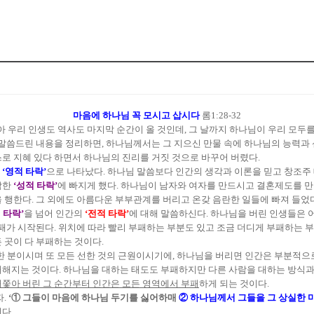
마음에 하나님 꼭 모시고 삽시다
롬1:28-32
아 우리 인생도 역사도 마지막 순간이 올 것인데, 그 날까지 하나님이 우리 모두
안 말씀드린 내용을 정리하면, 하나님께서는 그 지으신 만물 속에 하나님의 능력과
로 지혜 있다 하면서 하나님의 진리를 거짓 것으로 바꾸어 버렸다.
저
‘영적 타락’
으로 나타났다. 하나님 말씀보다 인간의 생각과 이론을 믿고 창조주 
악한
‘성적 타락’
에 빠지게 했다. 하나님이 남자와 여자를 만드시고 결혼제도를 
 행한다. 그 외에도 아름다운 부부관계를 버리고 온갖 음란한 일들에 빠져 들었다
 타락’
을 넘어 인간의
‘전적 타락’
에 대해 말씀하신다. 하나님을 버린 인생들은 어
패가 시작된다. 위치에 따라 빨리 부패하는 부분도 있고 조금 더디게 부패하는 부
 곳이 다 부패하는 것이다.
 분이시며 또 모든 선한 것의 근원이시기에, 하나님을 버리면 인간은 부분적으로
패해지는 것이다. 하나님을 대하는 태도도 부패하지만 다른 사람을 대하는 방식
내쫓아 버린 그 순간부터 인간은 모든 영역에서 부패
하게 되는 것이다.
자.
‘① 그들이 마음에 하나님 두기를 싫어하매
② 하나님께서 그들을 그 상실한 
다.