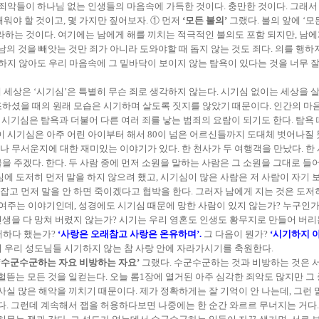
 죄악들이 하나님 없는 인생들의 마음속에 가득한 것이다. 충만한 것이다. 그래
새워야 할 것이고, 몇 가지만 짚어보자. ① 먼저
‘모든 불의’
그랬다. 불의 앞에 ‘모
 망라하는 것이다. 여기에는 남에게 해를 끼치는 적극적인 불의도 포함 되지만, 남
의 것을 빼앗는 것만 죄가 아니라 도와야할 때 돕지 않는 것도 죄다. 의를 행하지
하지 않아도 우리 마음속에 그 밑바닥이 보이지 않는 탐욕이 있다는 것을 너무 잘
 세상은 ‘시기심’은 특별히 무슨 죄로 생각하지 않는다. 시기심 없이는 세상을 
하셨을 때의 원래 모습은 시기하며 살도록 짓지를 않았기 때문이다. 인간의 마음속
이 시기심은 탐욕과 더불어 다른 여러 죄를 낳는 범죄의 요람이 되기도 한다. 탐
 이 시기심은 아주 어린 아이부터 해서 80이 넘은 어르신들까지 도대체 벗어나질
 무서운지에 대한 재미있는 이야기가 있다. 한 천사가 두 여행객을 만났다. 한
 주겠다. 한다. 두 사람 중에 먼저 소원을 말하는 사람은 그 소원을 그대로 들어
 도저히 먼저 말을 하지 않으려 했고, 시기심이 많은 사람은 저 사람이 자기 보다
고 먼저 말을 안 하면 죽이겠다고 협박을 한다. 그러자 남에게 지는 것은 도저히
보여주는 이야기인데, 성경에도 시기심 때문에 망한 사람이 있지 않는가? 누구인가
생을 다 망쳐 버렸지 않는가? 시기는 우리 영혼도 인생도 황무지로 만들어 버리
떠하다 했는가?
‘사랑은 오래참고 사랑은 온유하며’.
그 다음이 뭔가?
‘시기하지 
 우리 성도님들 시기하지 않는 참 사랑 안에 자라가시기를 축원한다.
‘수군수군하는 자요 비방하는 자요’
그랬다. 수군수군하는 것과 비방하는 것은 서
헐뜯는 모든 것을 일컫는다. 오늘 롬1장에 열거된 아주 심각한 죄악도 많지만 그
실 많은 해악을 끼치기 때문이다. 제가 정확하게는 잘 기억이 안 나는데, 그런 말
다. 그런데 계속해서 잽을 허용하다보면 나중에는 한 순간 와르르 무너지는 거다.