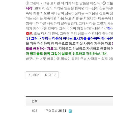
⑦ 그런데 v.32을 보시면 더 기가 막힌 말씀을 하신다. ‘
① 그
니라
’
. 먼저 이 같이 죄악된 일들을 행하면 하나님이 심판하신
속에 죄를 지으면 하나님이 심판하신다는 두려움을 갖도록 심판
다는 생각을 계속하면 마음 놓고 죄를 못 지으니까, 마음속에 
찜하니까 다른 사람까지 끌어들인다. 그래서 다들 그렇게 사는
계가 되어 버린 것이다. 그러니 어찌 되겠는가? v.18이다.
‘하나
결론.
오늘 마치기 전에, 그러면 우리 성도는 어찌해야 하는가? 오늘
‘28 그러나 우리는 마음에 하나님 모시기를 좋아하매 하나님
을 위해 헌신하며 한 마음으로 돕고 진실 사랑이 가득한 자요
모를 공경하는 자요
31 지혜롭고 신실하고 자비하고 긍휼히 
과 형제들도 함께 그같이 살도록 위로하고 격려하느니라’
.
바꾸니까 너무 아름다운 말씀이 되죠? 주님 사랑하는 성도 여
PREV
NEXT
번호
623
구역공과 26-31