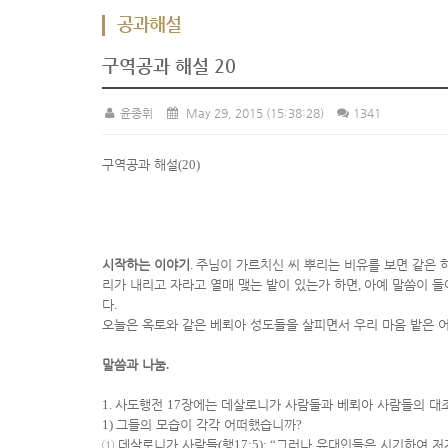
공과해설
구역공과 해설 20
윤종휘
May 29, 2015
(15:38:28)
1341
구역공과 해설
(20)
시작하는 이야기
.
주님이 가르치신 씨 뿌리는 비유를 보면 같은 
리가 내리고 자라고 열매 맺는 밭이 있는가 하면
,
아예 말씀이 들
다
.
오늘은 옥토와 같은 베뢰아 성도들을 살피면서 우리 마음 밭은 
말씀과 나눔
.
1.
사도행전
17
장에는 데살로니가 사람들과 베뢰아 사람들의 대조
1)
그들의 모습이 각각 어떠했습니까
?
①
데살로니가 사람들
(
행
17:5): “
그러나 유대인들은 시기하여 저