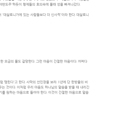
야반도주
’
하듯이 형제들의 호의속에 몰래 성을 빠져나갔다
.
서
‘
데살로니가에 있는 사람들보다 더 신사적
’
이라 한다
.
데살로니
 한 모금의 물도 갈망한다
.
그런 마음이 간절한 마음이다
.
어쩌다
럼 맺힌다
’
고 한다
.
사막의 선인장을 보라
. 1
년에 단 한방울의 비
우는 것이다
.
이처럼 우리 마음도 하나님의 말씀을 받을 때 내리긴
기를 원하는 마음으로 들어야 한다
.
이것이 간절한 마음으로 말씀