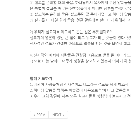
①
설교를 준비할 때의 죽음
:
하나님께서 목자에게 주신 양떼들을
은 특별히 설교를 배우는 신학생들에게 이러한 당부를 하였다
. “
②
설교하는 순간의 죽음
:
설교문만 잘 준비되었다고 하나님 말씀
③
설교를 다 마친 후의 죽음
:
전한 말씀대로 살아내기 위해서 
2)
우리가 설교자를 위로하고 돕는 길은 무엇일까요
?
설교자의 영혼에 정말 큰 힘이 되고 위로가 되는 것들이 있다
.
첫
신사적인 성도가 간절한 마음으로 말씀을 받는 것을 보면서 설교
4.
신사적인 베뢰아 사람들은 간절함 마음으로 받을 뿐 아니라 
1)
오늘 나는 날마다 어떻게 성경을 상고하고 있는지 이야기 해 
함께 기도하기
1.
베뢰아 사람들처럼 신사적이고 너그러운 성도들 되게 하소서
2.
하나님 말씀을 맺히는 이슬같이 마음으로 받아서 그 말씀을 따
3.
우리 교회 강단에 서는 모든 설교자들을 성령님이 붙드시고 전
PREV
NEXT