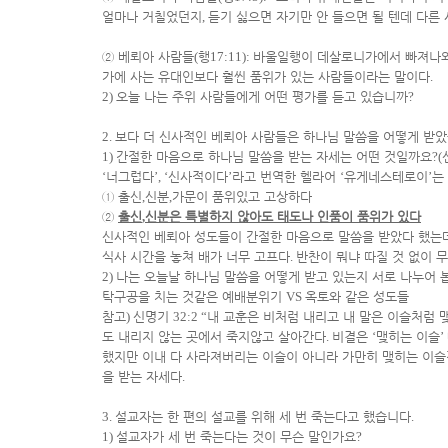
얼마나 거칠었던지
,
듣기 싫으면 자기만 안 들으면 될 텐데 다른
②
베뢰아 사람들
(
행
17:11):
바울일행이 데살로니가에서 빠져나
가에 사는 유대인보다 훨씬 품위가 있는 사람들이라는 말이다
.
2)
오늘 나는 주위 사람들에게 어떤 평가를 듣고 있습니까
?
2.
보다 더 신사적인 베뢰아 사람들은 하나님 말씀을 어떻게 받
1)
간절한 마음으로 하나님 말씀을 받는 자세는 어떤 것일까요
?(
‘
너그럽다
’, ‘
신사적이다
’
라고 번역한 헬라어
‘
유게네스테로이
’
는
①
출신
,
신분
,
가문이 품위있고 고상하다
②
출신
,
신분은 특별하지 않아도 태도나 인품이 품위가 있다
신사적인 베뢰아 성도들이 간절한 마음으로 말씀을 받았다 했는
식사 시간을 놓쳐 배가 너무 고프다
.
반찬이 뭐냐 따질 것 없이 
2)
나는 오늘날 하나님 말씀을 어떻게 받고 있는지 서로 나누어 
탁구공을 치는 것같은 예배분위기
VS
옥토와 같은 성도들
참고
)
신명기
32:2 “
내 교훈은 비처럼 내리고 내 말은 이슬처럼 맺
도 내리지 않는 곳에서 죽지않고 살아간다
.
비결은
‘
맺히는 이슬
’
했지만 이내 다 사라져버리는 이슬이 아니라 가만히 맺히는 이
을 받는 자세다
.
3.
설교자는 한 편의 설교를 위해 세 번 죽는다고 했습니다
.
1)
설교자가 세 번 죽는다는 것이 무슨 말인가요
?