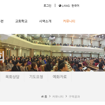
|
로그인
LANG: 한국어
훈련
교회학교
사역소개
커뮤니티
목회상담
기도요청
예화자료
홈
커뮤니티
구역공과