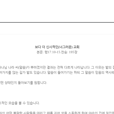
보다 더 신사적인
(
너그러운
)
교회
본문
:
행
17:10-15.
찬송
: 195
장
하나님 나라 씨
(
말씀
)
가 뿌려졌지만 결과는 전혀 다르게 나타납니다
.
그 이유는 밭의 
어가지를 않는 길가 밭도 있습니다
.
말씀이 들어가기는 하되 그 말씀이 믿음의 역사
어떤 상태인지 돌아보기를 원합니다
.
적인 모습을 볼 수 있습니다
.
자의 어떤 불량한 사람들을 데리고 떼를 지어 성을 소동하게 하여 야손의 집에 침