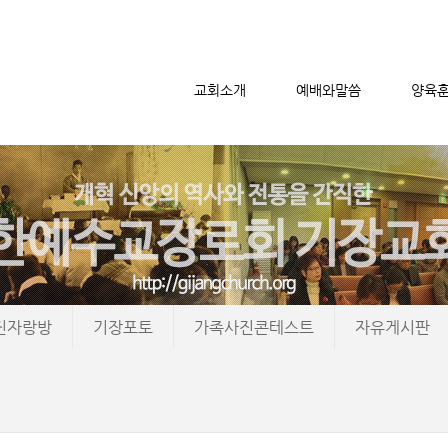
교회소개
예배와말씀
양육
메뉴 건너뛰기
진자랑방
기장포토
가족사진콘테스트
자유게시판