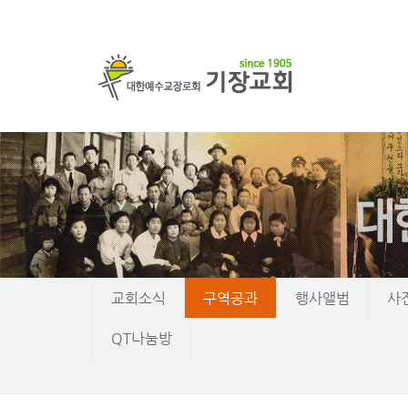
교회소식
구역공과
행사앨범
사
QT나눔방