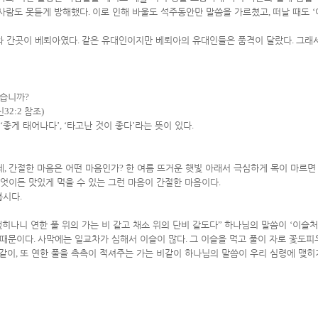
 사람도 못듣게 방해했다
.
이로 인해 바울도 석주동안만 말씀을 가르쳤고
,
떠날 때도
‘
와 간곳이 베뢰아였다
.
같은 유대인이지만 베뢰아의 유대인들은 품격이 달랐다
.
그래
았습니까
?
신
32:2
참조
)
‘
좋게 태어나다
’, ‘
타고난 것이 좋다
’
라는 뜻이 있다
.
데
,
간절한 마음은 어떤 마음인가
?
한 여름 뜨거운 햇빛 아래서 극심하게 목이 마르면
무엇이든 맛있게 먹을 수 있는 그런 마음이 간절한 마음이다
.
봅시다
.
히나니 연한 풀 위의 가는 비 같고 채소 위의 단비 같도다
”
하나님의 말씀이
‘
이슬처
때문이다
.
사막에는 일교차가 심해서 이슬이 많다
.
그 이슬을 먹고 풀이 자로 꽃도피
슬같이
,
또 연한 풀을 촉촉이 적셔주는 가는 비같이 하나님의 말씀이 우리 심령에 맺히