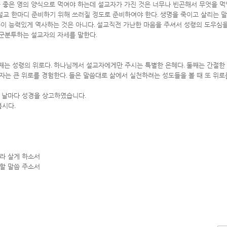
 좋은 영의 양식으로 먹여야 하는데 설교자가 가진 것은 너무나 빈곤해서 무엇을 
설교 한마디 준비하기 위해 쓰러질 정도로 준비하여야 한다
.
생명을 죽이고 살리는 말
이 능력있게 역사하는 것은 아니다
.
설교직전 가난한 마음을 주셔서 성령의 도우심을
고군분투하는 설교자의 자세를 말한다
.
째는 성령의 위로다
.
하나님께서 설교자에게만 주시는 특별한 은혜다
.
둘째는 간절한
자는 큰 위로를 경험한다
.
들은 말씀대로 삶에서 실천하려는 성도들을 볼 때 또 위로
또 날마다 성경을 상고하였습니다
.
봅시다
.
라 살게 하소서
할 말씀 주소서