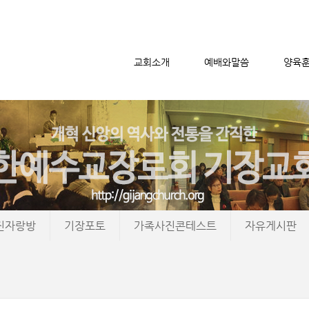
교회소개
예배와말씀
양육
메뉴 건너뛰기
진자랑방
기장포토
가족사진콘테스트
자유게시판