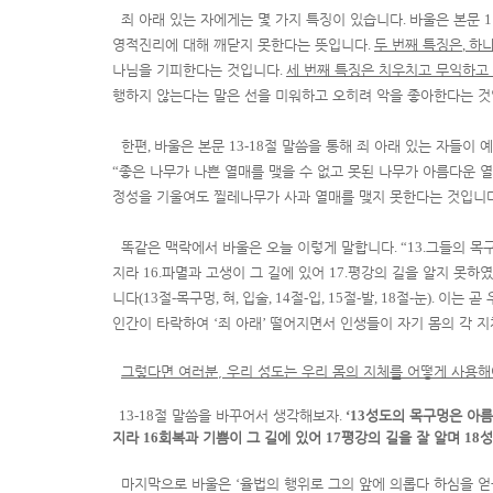
죄 아래 있는 자에게는 몇 가지 특징이 있습니다
.
바울은 본문
1
영적진리에 대해 깨닫지 못한다는 뜻입니다
.
두 번째 특징은
,
하나
나님을 기피한다는 것입니다
.
세 번째 특징은 치우치고 무익하고
행하지 않는다는 말은 선을 미워하고 오히려 악을 좋아한다는 
한편
,
바울은 본문
13-18
절 말씀을 통해 죄 아래 있는 자들이 
“
좋은 나무가 나쁜 열매를 맺을 수 없고 못된 나무가 아름다운 
정성을 기울여도 찔레나무가 사과 열매를 맺지 못한다는 것입니
똑같은 맥락에서 바울은 오늘 이렇게 말합니다
. “13.
그들의 목구
지라
16.
파멸과 고생이 그 길에 있어
17.
평강의 길을 알지 못하
니다
(13
절
-
목구멍
,
혀
,
입술
, 14
절
-
입
, 15
절
-
발
, 18
절
-
눈
).
이는 곧 
인간이 타락하여
‘
죄 아래
’
떨어지면서 인생들이 자기 몸의 각 지
그렇다면 여러분, 우리 성도는 우리 몸의 지체를 어떻게 사용해야
13-18
절 말씀을 바꾸어서 생각해보자
.
‘13
성도의 목구멍은 아름
지라
16
회복과 기쁨이 그 길에 있어
17
평강의 길을 잘 알며
18
성
마지막으로 바울은
‘
율법의 행위로 그의 앞에 의롭다 하심을 얻