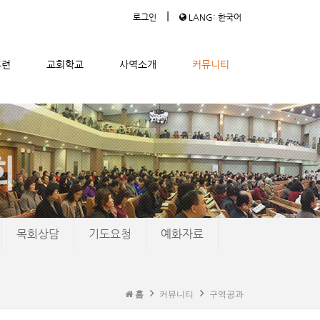
|
로그인
LANG: 한국어
훈련
교회학교
사역소개
커뮤니티
목회상담
기도요청
예화자료
홈
커뮤니티
구역공과