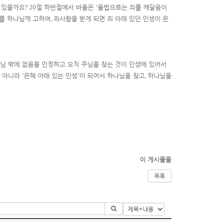
수 있을까요
? 20
절 하반절에서 바울은
‘
율법으로는 죄를 깨달음이
죄를 하나님께 고하여
,
죄사함을 받게 되면 죄 아래 있던 인생이 은
주님 밖에 없음을 인정하고 오직 주님을 찾는 것이 인생에 있어서
 아니라
‘
은혜 아래 있는 인생
’
이 되어서 하나님을 찾고
,
하나님을
이 게시물을
목록