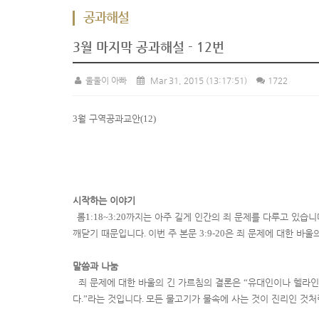
공과해설
3월 마지막 공과해설 - 12번
울울이 아빠
Mar 31, 2015
(13:17:51)
1722
3
월 구역공과교안
(12)
시작하는 이야기
롬
1:18~3:20
까지는 아주 길게 인간의 죄 문제를 다루고 있습니
깨닫기 때문입니다
.
이번 주 본문
3:9-20
은 죄 문제에 대한 바울
말씀과 나눔
죄 문제에 대한 바울의 긴 가르침의 결론은
“
유대인이나 헬라인
다
.”
라는 것입니다
.
모든 물고기가 물속에 사는 것이 진리인 것처