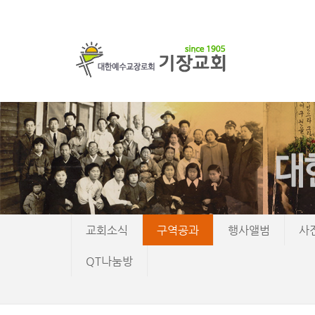
교회소식
구역공과
행사앨범
사
QT나눔방