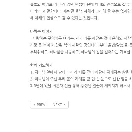
율법의 행위로 죄 아래 있던 인생이 은혜 아래의 인생으로 갈 수
니라
’
라고 말합니다
.
이는 곧 율법 자체가 그리해 줄 수는 없지만
혜 아래의 인생으로 갈 수 있다는 것입니다
.
마치는 이야기
사랑하는 구역식구 여러분
,
자기 죄를 깨닫는 것이 은혜의 시
가장 큰 복이요
,
참된 복의 시작인 것입니다
.
부디 율법
(
말씀
)
을 
두려워하고
,
하나님을 사랑하고
,
하나님의 길을 걸어가는 거룩한
함께 기도하기
1. 하나님 앞에서 날마다 자기 죄를 깊이 깨달아 회개하는 삶을
2. 하나님이 주신 우리 몸의 지체들 곧 입 손 눈으로 선한 일을 
3. 5
월에 있을 직분자 선출 통해 충성된 일꾼이 세워지게 하소서
PREV
NEXT