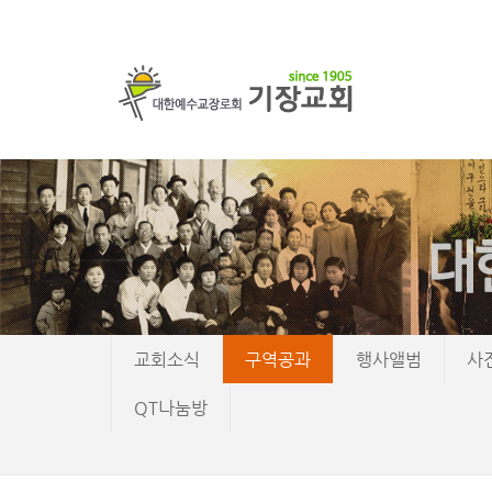
교회소식
구역공과
행사앨범
사
QT나눔방