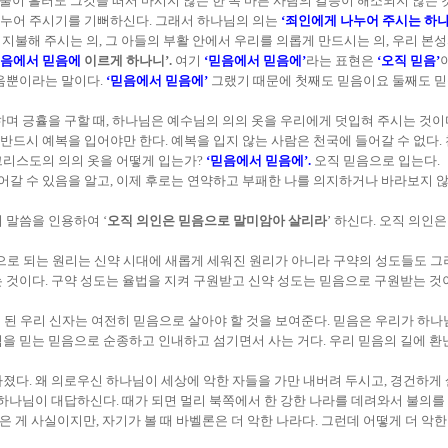
 물이 흘러도 그것을 떠서 마시지 않는 한 목 마른 사람의 갈증이 해소되지 않는 
누어 주시기를 기뻐하신다. 그래서 하나님의 의는
‘죄인에게 나누어 주시는 하나
다 지불해 주시는 의, 그 아들의 부활 안에서 우리를 의롭게 만드시는 의, 우리 
음에서 믿음에
이르게 하나니’.
여기
‘믿음에서 믿음에’
라는 표현은
‘오직 믿음’
믿음뿐이라는 말이다.
‘믿음에서 믿음에’
그랬기 때문에 첫째도 믿음이요 둘째도 믿음
하며 긍휼을 구할 때, 하나님은 예수님의 의의 옷을 우리에게 덧입혀 주시는 것이
반드시 예복을 입어야만 한다. 예복을 입지 않는 사람은 천국에 들어갈 수 없다.
 그리스도의 의의 옷을 어떻게 입는가?
‘믿음에서 믿음에’.
오직 믿음으로 입는다.
들어갈 수 있음을 알고, 이제 후로는 연약하고 부패한 나를 의지하거나 바라보지 
서 말씀을 인용하여 ‘
오직 의인은 믿음으로 말미암아 살리라
’ 하신다. 오직 의인
믿음으로 되는 원리는 신약 시대에 새롭게 세워진 원리가 아니라 구약의 성도들도 
 것이다. 구약 성도는 율법을 지켜 구원받고 신약 성도는 믿음으로 구원받는 것
 된 우리 신자는 여전히 믿음으로 살아야 할 것을 보여준다. 믿음은 우리가 하나
을 믿는 믿음으로 순종하고 인내하고 섬기면서 사는 거다. 우리 믿음의 길에 환
졌다. 왜 의로우신 하나님이 세상에 악한 자들을 가만 내버려 두시고, 경건하게
 하나님이 대답하신다. 때가 되면 멀리 북쪽에서 한 강한 나라를 데려와서 불의를
은 게 사실이지만, 자기가 볼 때 바벨론은 더 악한 나라다. 그런데 어떻게 더 악