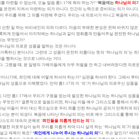
 마련할 수 없는데, 오늘 말씀 롬1:17에 뭐라 하는가?
‘복음에는
하나님의 의
을 온전히 지켜서 마련하는 의가 아니다. 인간의 노력으로 준비되는 의가 아니다. 
이 우리를 위해 그 의를 마련해 주셨다. 우리는 내 의로서가 아니고 복음에 나타난
선한 일 하는 바리새인의 의와 다르다. 마음의 부패한 본성은 전혀 바뀌지 않은 채
 거룩하게 만들어서 마지막에는 하나님과 같이 영화롭게 만들어주실 완전한 하나님
의는 무엇인가?
신 하나님의 의로운 성품을 말하는 것은 아니다.
 거룩하신 분이시다. 그런데 그 성품이 온전히 의롭다는 뜻의 ‘하나님의 의’는 
판을 행하시는 것으로 나타나는 거다.
다. 그랬을 때, 윤 일병의 가해자들에게 아무 처벌을 안 하고 내버려둔다면 의로운
시기에, 죄인에 대해 어떻게 하셔야 하는가? 심판을 하셔야 한다. 그래서 루터가
하나님의 성품으로 이해했었다. 만약 롬1:17의 이 ‘의’가 하나님의 의로우신 성품
 다만 롬1:17에서 우리가 구원을 얻는데 필요한 하나님의 의는 하나님의 성품을
의’는 무엇인가? 결론적으로 말씀드리면, 하나님 아들 예수 그리스도를 통해서 이
나님 아들이 우리 대신 죽으심으로 우리 죄를 인한 하나님의 공의가 만족하게 되
드시는 분이 되셨다. 복음에 나타난 하나님의 의는 바로 예수 그리스도를 통해 이
리스도의 대속의 은혜로 ‘
죄인들을 의롭게 만드는 의
’다.
특별한 의로우심이 능히 우리를 의롭게 하며 다시 살게 하는 ‘하나님의 의’가 됨
 설교 제목이 뭐죠?
‘죄인에게 나누어 주시는 하나님의 의’
다. 무슨 말인가? 여