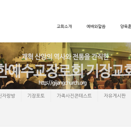
교회소개
예배와말씀
양육
메뉴 건너뛰기
진자랑방
기장포토
가족사진콘테스트
자유게시판