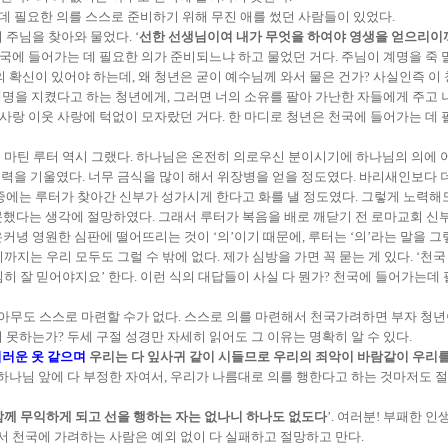
데 필요한 의를 스스로 준비하기 위해 무진 애를 썼던 사람들이 있었다.
이 주님을 찾아와 물었다. ‘
선한 선생님이여 내가 무엇을 하여야 영생을 얻으리이
천국에 들어가는 데 필요한 의가 준비되느냐 하고 물었던 거다. 주님이 계명을 죽 
 확신이 있어야 하는데, 왜 청년은 굳이 예수님께 와서 물은 건가? 사실인즉 이
계명을 지켰다고 하는 청년에게, 그러면 너의 소유를 팔아 가난한 자들에게 주고 
님 사랑 이웃 사랑에 턱없이 모자랐던 거다. 한 마디로 청년은 천국에 들어가는 
는 마틴 루터 역시 그랬다. 하나님은 온전히 의로우신 분이시기에 하나님의 의에 
 노력을 기울였다. 너무 금식을 많이 해서 위장병을 얻을 정도였다. 바리새인보다
중에는 루터가 찾아간 신부가 성가시게 한다고 화를 낼 정도였다. 그렇게 노력해
했다는 생각에 절망하였다. 그래서 루터가 복음을 배로 깨닫기 전 로마교회 신부
녕 영원한 심판에 떨어뜨리는 것이 ‘의’이기 때문에, 루터는 ‘의’라는 말을 그
까지는 우리 모두도 그럴 수 밖에 없다. 제가 심방을 가면 꼭 묻는 게 있다. ‘천국
심히 잘 믿어야지요’ 한다. 이런 식의 대답들이 사실 다 뭔가? 천국에 들어가는데
 아무도 스스로 마련할 수가 없다. 스스로 의를 마련해서 천국가려하면 부자 청
못하는가? 두세 구절 성경만 자세히 읽어도 그 이유는 명확히 알 수 있다.
더러운 옷 같으며
우리는 다 잎사귀 같이 시들므로 우리의 죄악이 바람같이 우리
 하나님 앞에 다 부정한 자여서, 우리가 나름대로 의를 행한다고 하는 것마저도
우쳐 함께 무익하게 되고 선을 행하는 자는 없나니 하나도 없도다
’. 여러분! 부패한 
서 천국에 가려하는 사람은 예외 없이 다 실패하고 절망하고 만다.