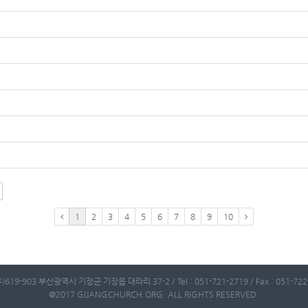
1
2
3
4
5
6
7
8
9
10
)619-903 부산광역시 기장군 기장읍 대라리 37-2 / Tel : 051-721-2719 / Fax : 051-722-
@2017 GIJANGCHURCH.ORG. ALL RIGHTS RESERVED.