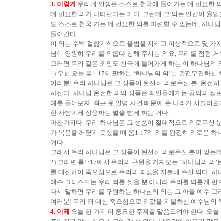
3. 이렇게
우리네 인생은 스스로 천국에 들어가는 데 필요한 의를
데 필요한 의가 나타난다는 거다. 그런데 그 의는 인간이 율법
도 스스로 천국 가는 데 필요한 의를 마련할 수 없는데, 하나님
들어간다.
이 의는 수박 겉핥기식으로 율법을 지키고 피상적으로 몇 가지 
님이 영원히 우리를 의롭다 칭해 주시는 의요, 우리를 점점
그러면 우리 같은 죄인도 천국에 들어가게 하는 이 하나님의 
1) 우선 오늘 롬1:17이 말하는 ‘하나님의 의’는 완전무결하
여러분! 우리 하나님은 그 성품이 완전히 의로우신 분, 온전히
하신다. 하나님 온전한 의의 성품은 죄인들에게는 공의의 심
예를 들어보자. 최근 윤 일병 사건 때문에 온 나라가 시끄러웠
한 사람에게 상응하는 벌을 받게 하는 거다.
마찬가지다. 우리 하나님은 그 성품이 절대적으로 의로우신 분이
가 복음을 깨닫지 못했을 때 롬1:17의 의를 완전히 의로운 
거다.
그래서 우리 하나님은 그 성품이 완전히 의로우신 분이 맞는데,
2) 그러면 롬1:17에서 우리의 구원을 가져오는 ‘하나님의 
를 대신하여 죽으심으로 우리의 죄값을 지불해 주신 의다. 하
예수 그리스도는 우리 죄를 씻을 뿐 아니라 우리를 의롭게 만
다시 말하면 우리를 구원하는 하나님의 의는 그 아들 예수 그
여러분! 우리 죄 대신 죽으심으로 죄값을 지불하신 예수님의 
4. 이제
오늘 한 가지 더 중요한 주제를 말씀드려야 한다. 오늘