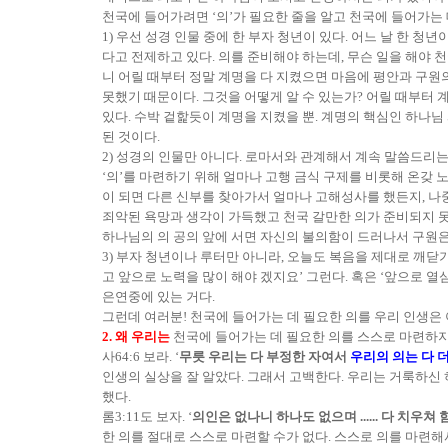
천국에 들어가려면 ‘의’가 필요한 줄을 알고 천국에 들어가는 
1) 우선 성경 인물 중에 한 부자 청년이 있다. 어느 날 한 청년
다고 전제하고 있다. 의를 준비해야 하는데, 무슨 일을 해야 
니 어릴 때부터 정말 계명을 다 지켰으면 마음에 평안과 구원의
못했기 때문이다. 그것을 어떻게 알 수 있는가? 어릴 때부터 
있다. 수박 겉핥듯이 계명을 지켰을 뿐. 계명의 핵심인 하나
된 것이다.
2) 성경의 인물만 아니다. 로마서와 관계해서 계속 말씀드리
‘의’를 마련하기 위해 얼마나 고행 금식 구제를 비롯해 온갖
이 되면 다른 신부를 찾아가서 얼마나 고해성사를 했든지, 나
죄악된 욕망과 생각이 가득했고 천국 갈만한 의가 준비되지 못
하나님의 의 공의 앞에 서면 자신의 불의함이 드러나서 구원은커
3) 부자 청년이나 루터만 아니라, 오늘도 복음을 제대로 깨닫기
고 앞으로 노력을 많이 해야 겠지요’ 그런다. 혹은 ‘앞으로 열
은연중에 있는 거다.
그런데 여러분! 천국에 들어가는 데 필요한 의를 우리 인생은
2. 왜 우리는
천국에 들어가는 데 필요한 의를 스스로 마련하지 
사64:6 보라. ‘
무릇 우리는 다 부정한 자여서
우리의 의는 다 
인생의 실상을 잘 알았다. 그래서 고백한다. 우리는 거룩하신
했다.
롬3:11도 보자. ‘
의인은 없나니 하나도 없으며 ...... 다 치
한 의를 절대로 스스로 마련할 수가 없다. 스스로 의를 마련해