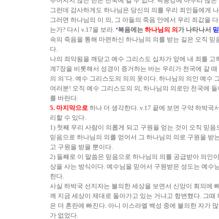
주어지지 않는 한은 천국에 갈 수 없다. 낙동강에 아무리 많은
그런데 감사하게도 하나님은 당신의 의를 우리 죄인들에게 나
그러면 하나님의 이 의, 그 아들의 죽음 안에서 우리 죄값을 
는가? 다시 v.17을 보라.
‘
복음에는
하나님의 의
가 나타나서
믿
속의 죽음을 통해 마련하신 하나님의 의를 받는 길은 오직 
다.
나의 죄악됨을 깨닫고 예수 그리스도 십자가 앞에 내 죄를 고
계7장을 비롯해서 성경이 증거하는 바는 우리가 천국에 갈 때 
의 의’다. 예수 그리스도의 의의 옷이다. 하나님의 의인 예수
여러분! 오직 예수 그리스도의 의, 하나님의 의로만 천국에 
를 바란다.
5. 마지막으로
하나 더 생각한다. v.17 끝에 보면 구약 하박국
리할 수 있다.
1) 첫째 우리 사람이 의롭게 되고 구원을 얻는 것이 오직 
믿음으로 하나님의 의를 얻어서 그 하나님의 의로 구원을 받는
고 구원을 받을 뿐이다.
2) 둘째로 이 말씀은 믿음으로 하나님의 의를 공급받아 의인이
상을 사는 방식이다. 예수님을 믿어서 구원받은 성도는 예수님
한다.
사실 하박국 선지자는 불의한 세상을 보면서 신앙이 회의에 빠
께 지금 세상이 제대로 돌아가고 있는 거냐고 항변했다. 그때
은 더 혼란에 빠진다. 아니 이스라엘 백성 중에 불의한 자가 많
가 없었다.