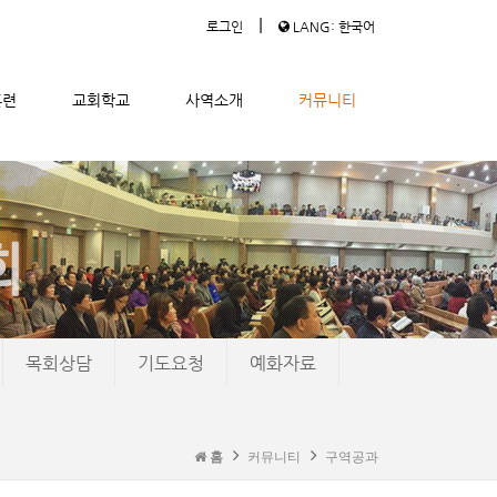
|
로그인
LANG: 한국어
훈련
교회학교
사역소개
커뮤니티
목회상담
기도요청
예화자료
홈
커뮤니티
구역공과