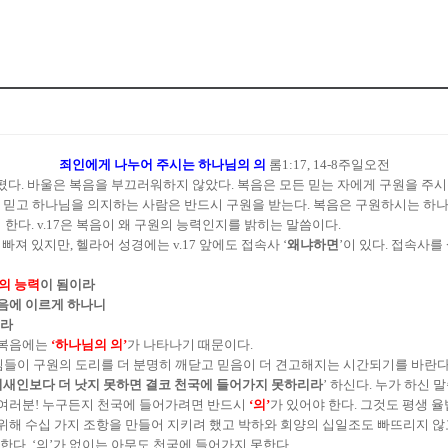
죄인에게 나누어 주시는 하나님의 의
롬1:17, 14-8주일오전
살폈다. 바울은 복음을 부끄러워하지 않았다. 복음은 모든 믿는 자에게 구원을 주
 믿고 하나님을 의지하는 사람은 반드시 구원을 받는다. 복음은 구원하시는 하
 한다. v.17은 복음이 왜 구원의 능력인지를 밝히는 말씀이다.
 빠져 있지만, 헬라어 성경에는 v.17 앞에도 접속사 ‘
왜냐하면
’이 있다. 접속사를 
의 능력
이 됨이라
음에 이르게 하나니
니라
 복음에는
‘하나님의 의’
가 나타나기 때문이다.
도님들이 구원의 도리를 더 분명히 깨닫고 믿음이 더 견고해지는 시간되기를 바란다
새인보다 더 낫지 못하면 결코 천국에 들어가지 못하리라
’ 하신다. 누가 하신
 여러분! 누구든지 천국에 들어가려면 반드시
‘의’
가 있어야 한다. 그것도 평생 
 위해 수십 가지 조항을 만들어 지키려 했고 박하와 회양의 십일조도 빠뜨리지 않
다. ‘의’가 없이는 아무도 천국에 들어가지 못한다.