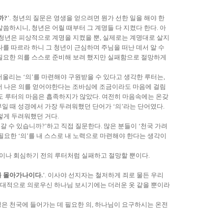
까?
’. 청년의 질문은 영생을 얻으려면 뭔가 선한 일을 해야 한
말씀하시니, 청년은 어릴 때부터 그 계명들 다 지켰다 한다. 아
 청년은 피상적으로 계명을 지켰을 뿐, 실제로는 계명대로 살지
나를 따르라 하니 그 청년이 근심하며 주님을 떠난 데서 알 수
데 필요한 의를 스스로 준비해 보려 했지만 실패함으로 절망하게
어울리는 ‘의’를 마련해야 구원받을 수 있다고 생각한 루터는,
 더 나은 의를 얻어야한다는 조바심에 조금이라도 마음에 걸림
도 루터의 마음은 흡족하지가 않았다. 여전히 마음속에는 온갖
일 때 성경에서 가장 두려워했던 단어가 ‘의’라는 단어였다.
렇게 두려워했던 거다.
 갈 수 있습니까?’하고 직접 질문한다. 많은 분들이 ‘천국 가려
 필요한 ‘의’를 내 스스로 내 노력으로 마련해야 한다는 생각이
년이나 회심하기 전의 루터처럼 실패하고 절망할 뿐이다.
를 몰아가나이다.
’. 이사야 선지자는 철저하게 죄로 물든 우리
 절대적으로 의로우신 하나님 보시기에는 더러운 옷 같을 뿐이라
인생은 천국에 들어가는 데 필요한 의, 하나님이 요구하시는 온전