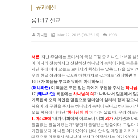
공과해설
롬1:17 설교
자니완
Mar 22, 2015
(08:25:16)
1998
서론.
지난 주일에는 로마서의 핵심 구절 중 하나인 1:16을 
이 아니라 전능하시고 신실하신 하나님의 능력이기에, 복음을
지난 주에 이어 오늘도 로마서의 핵심되는 말씀 1:17을 살피려
우리 한글 성경에는 v.16과 마찬가지로 v.17에도 ‘
왜냐하면
’이
16 내가 복음을 부끄러워하지 아니하노니
(왜냐하면)
이 복음은 모든 믿는 자에게 구원을 주시는
하나님
17
(왜냐하면)
복음에는
하나님의 의
가 나타나서 믿음에서 믿
기록된바 오직 의인은 믿음으로 말미암아 살리라 함과 같으
복음이 왜 구원을 주시는 하나님의 능력이 된다고 하시는가?
오늘 복음에 나타난
‘하나님의 의’
에 대해 살필 때, 우리 성
1. 마5:20에
‘
내가 너희에게 이르노니 너희
의가
서기관과 바리
틀림없는 말씀이겠는가? 당연히 틀림없는 말씀이다. 그렇다.
기관들보다 더 나은 의가 있어야 한다. 안식일 계명을 지키기
대적으로 의로우신 하나님이 보시고 인정하시는 의가 있어야 한