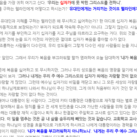
을 가장 귀히 여기고 산다. ‘
우리는
십자가
에 못 박힌 그리스도를 전하니’.
 구하는 헬라인에게 어떻다고 하시는가? ‘
유대인에게는 거리끼는 것이요 헬라인에게
 유대인과 지혜를 구하는 헬라인은 왜 무시하고 싫어하는가? 한 마디로 십자가 복음
 자동적으로 보장되는가? 부자가 되도록 약속해 주는가? 아니다. 그렇지 않는다. 사
 자기를 부인하고 자기 십자가를 지고 주님을 따르라고 요구하는 거다. 위의 것을 구
원한 것에 눈을 뜨기 이전의 자연인은 절대로 십자가 복음을 좋아할 수가 없다.
조롱하는 사람들이 다수인데, 우리 성도들이 그렇게 다수인 세상 사람들의 눈을 지
잘 알았다. 그래서 우리가 복음을 부끄러워할 할까 염려하여 오늘 담대하게
‘내가 복
때문에 복음을 싫어하고 또 무시하지만, 그러나 우리 성도들은 복음의 영광을 알기에 
이 보자. ‘
그러나 내게는 우리 주 예수 그리스도의 십자가 외에는 자랑할 것이 없
 자랑할 게 많았다. 그런데 예수님 십자가의 비밀을 깨닫고 보니 그 모든 세상의 자랑
 하나님께로부터 나와서 하나님이 주신 것인데, 그게 마치 처음부터 자기 것인 양 
에는 자랑할 것이 없다 하는 것이다.
어나 대통령이 된 사람이다. 그런데 카터 대통령은 대통령으로 재직할 때는 별로 큰 
 참여해서 몸소 망치를 들고 전 세계 빈민촌을 다니며 가난한 사람들을 위해 집을 지
둘째는 대통령 재직 시절이나 퇴직 후나 한결같이 주일학교 교사로 섬기고 있다는 점이다
다. 이 일을 멈추는 것은 곧 내 삶을 송두리째 빼앗는 것과 같습니다. 교회학교 교
카터는 하나님이 성경을 효율적으로 가르치게 하시려고 나에게 대통령이라는 경력을 더
심정이기 때문이다.
‘
내가 복음을 부끄러워하지 아니하노니
’. ‘
내게는 우리 주 예수 그리