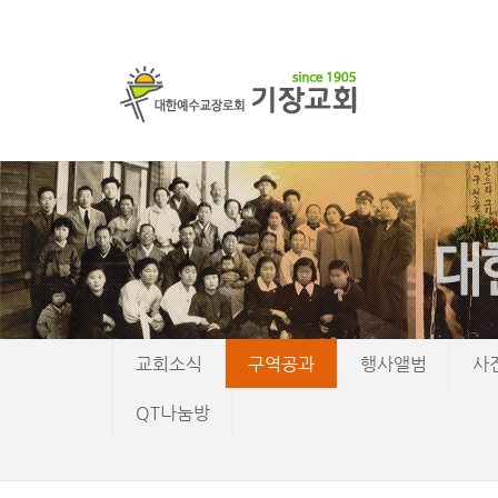
교회소식
구역공과
행사앨범
사
QT나눔방