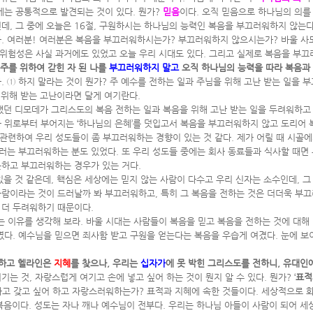
에게는 공통적으로 발견되는 것이 있다. 뭔가?
믿음
이다. 오직 믿음으로 하나님의 의를
데, 그 중에 오늘은 16절, 구원하시는 하나님의 능력인 복음을 부끄러워하지 않는
한다. 여러분! 여러분은 복음을 부끄러워하시는가? 부끄러워하지 않으시는가? 바울 
위험성은 사실 과거에도 있었고 오늘 우리 시대도 있다. 그리고 실제로 복음을 부끄
주를 위하여 갇힌 자 된 나를
부끄러워하지 말고
오직 하나님의 능력을 따라 복음과
. ① 하지 말라는 것이 뭔가? 주 예수를 전하는 일과 주님을 위해 고난 받는 일을
을 위해 받는 고난이라면 달게 여기란다.
했던 디모데가 그리스도의 복음 전하는 일과 복음을 위해 고난 받는 일을 두려워하고
 위로부터 부어지는 ‘하나님의 은혜’를 덧입고서 복음을 부끄러워하지 않고 도리어 
관련하여 우리 성도들이 좀 부끄러워하는 경향이 있는 것 같다. 제가 어릴 때 시골에
더러는 부끄러워하는 분도 있었다. 또 우리 성도들 중에는 회사 동료들과 식사할 때면 
못하고 부끄러워하는 경우가 있는 거다.
을 것 같은데, 핵심은 세상에는 믿지 않는 사람이 다수고 우리 신자는 소수인데, 
사람이라는 것이 드러날까 봐 부끄러워하고, 특히 그 복음을 전하는 것은 더더욱 부
 더 두려워하기 때문이다.
 이유를 생각해 보라. 바울 시대는 사람들이 복음을 믿고 복음을 전하는 것에 대해 
다. 예수님을 믿으면 죄사함 받고 구원을 얻는다는 복음을 우습게 여겼다. 눈에 보
구하고 헬라인은
지혜
를 찾으나, 우리는
십자가
에 못 박힌 그리스도를 전하니,
유대인
는 것, 자랑스럽게 여기고 손에 넣고 싶어 하는 것이 뭔지 알 수 있다. 뭔가? ‘
표적
하고 갖고 싶어 하고 자랑스러워하는가? 표적과 지혜에 속한 것들이다. 세상적으로 
음이다. 성도는 자나 깨나 예수님이 전부다. 우리는 하나님 아들이 사람이 되어 세