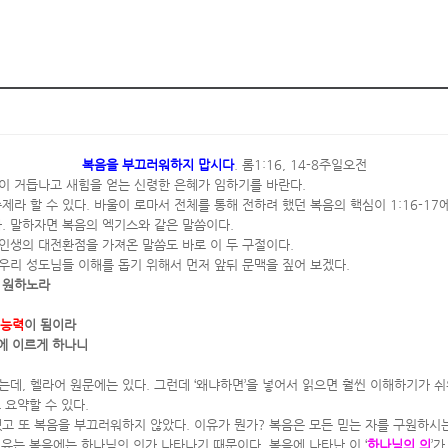
복음을 부끄러워하지 맙시다
. 롬1:16, 14-8주일오전
이 거듭나고 새힘을 얻는 신령한 은혜가 임하기를 바란다.
제라 할 수 있다. 바울이 로마서 전체를 통해 전하려 했던 복음의 핵심이 1:16-17에 
. 말하자면 복음의 엑기스와 같은 말씀이다.
인생의 대전환점을 가져온 말씀도 바로 이 두 구절이다.
우리 성도님들 이해를 돕기 위해서 먼저 앞뒤 문맥을 짚어 보겠다.
를 원하노라
 능력
이 됨이라
에 이르게 하나니
 없는데, 헬라어 원문에는 있다. 그런데 ‘왜냐하면’을 넣어서 읽으면 훨씬 이해하기가 
로 요약할 수 있다.
했고 또 복음을 부끄러워하지 않았다. 이유가 뭔가? 복음은 모든 믿는 자를 구원하시
이유는 복음에는 하나님의 의가 나타나기 때문이다. 복음에 나타난 이 ‘
하나님의 의
’