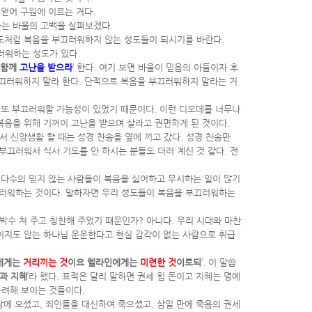
 얻어 구원에 이르는 거다.
다는 바울의 고백을 살펴보겠다.
사도처럼 복음을 부끄러워하지 않는 성도들이 되시기를 바란다.
러워하는 성도가 있다.
 함께
고난을 받으라
’ 한다. 여기 보면 바울이 믿음의 아들이자 후
 부끄러워하지 말라 한다. 단적으로 복음을 부끄러워하지 말라는 거
 또 부끄러워할 가능성이 있었기 때문이다. 이런 디모데를 너무나
복음을 위해 기꺼이 고난을 받으며 살라고 권면하게 된 것이다.
서 신앙생활 할 때는 성경 찬송을 옆에 끼고 갔다. 성경 찬송만
부끄러워서 식사 기도를 안 하시는 분들도 더러 계신 것 같다. 전
그 다수의 믿지 않는 사람들이 복음을 싫어하고 무시하는 일이 많기
끄러워하는 것이다. 말하자면 우리 성도들이 복음을 부끄러워하는
박수 쳐 주고 칭찬해 주었기 때문인가? 아니다. 우리 시대와 마찬
이지도 않는 하나님 운운한다고 현실 감각이 없는 사람으로 취급
에게는
거리끼는 것
이요 헬라인에게는
미련한 것
이로되
’. 이 말씀
과 지혜
’라 했다. 표적은 달리 말하면 권세 힘 돈이고 지혜는 명예
화려해 보이는 것들이다.
상에 오셨고, 죄인들을 대신하여 죽으셨고, 삼일 만에 죽음의 권세