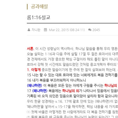
공과해설
롬1:16설교
자니완
Mar 22, 2015
(08:24:11)
2045
서론.
이 시간 성령님이 역사하사, 하나님 말씀을 통해 우리 영혼
오늘 살피는 1:16과 다음 주에 살필 17절 두 절은 로마서의 대주
경 전체에서도 가장 중요한 핵심 구절이라 해도 틀린 말이 아니다
로마서 강해 첫 시간에도 말씀드렸던 것처럼 종교개혁자 루터의 
1. 이렇게
중요한 말씀이기에 한 주에 한 절씩 살펴보려 하는데, 
15 나는 할 수 있는 대로 로마에 있는 너희에게도 복음 전하기
16 내가 복음을 부끄러워하지 아니하노니
(왜냐하면)
이 복음은 모든 믿는 자에게 구원을 주시는
하나님의
17
(왜냐하면)
복음에는
하나님의 의
가 나타나서 믿음에서 믿음
기록된 바 오직 의인은 믿음으로 말미암아 살리라 함과 같으니라
우리 한글 성경에는 v.16, 17에 괄호 안에 있는 (왜냐하면)이
‘왜냐하면’을 넣어서 v.15-17을 해석하면, 핵심 내용을 세 가지
① 첫째 바울은 어떻게든 한 사람에게라도 더 복음 전하기를 원
② 둘째 복음은 왜 구원을 주시는 하나님의 능력이 되는가? 그 