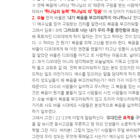
③ 셋째 복음에 나타난 ‘하나님의 의’ 때문에 구원을 받는 사람
따라서
‘하나님의 능력’ ‘하나님의 의’ ‘믿음’
이 세 단어가 키워드인
2. 오늘
먼저 바울은 ‘
내가 복음을 부끄러워하지 아니하노니
’ 
1) 예수님을 믿어 구원받는 진리를 알면서도 복음을 부끄러워할 
그래서 딤후1:8에 ‘
그러므로 너는 내가 우리 주를 증언함과 또는 
배 목회자인 디모데에게 하지 말라는 것이 있고 하라는 것이 있다
다. ② 하라는 건 뭔가? 복음을 위해 고난을 받으라 한다. 복음
바울이 디모데에게 왜 이런 권면을 했을까? 타고난 성품이 소심
잘 알았던 바울은 디모데를 아끼고 또 사랑하는 마음으로, 날마다
2) 과거 디모데만 아니라 생각해보면 오늘날에도 기독교 신앙과 
딱 들고 교회로 갈 때, 전혀 부끄러워하지 않는 분도 있었지만 
도하는 일도 마찬가지다. 예수를 믿으라는 말을 담대하게 하지 
우리 성도님들이 왜 복음을 부끄러워하는가? 여러 가지 이유가 있
때문이다. 다수의 사람들이 싫어하고 무시하는 그 복음을 믿는 
것은 복음이 뭔지를 붙들지 않고 사람들의 시선 사람들의 이목을
3) 오늘 바울이 복음을 부끄러워하지 않고 도리어 자랑스러워하는
가지로 사도 바울 시대에도 사람들은 본성적으로 복음을 싫어하였
하기 일쑤였다.
그래서 고전1:22-23에 이렇게 말씀하신다. ‘
유대인은
표적
을 
을 잘 보시면 동서고금을 무론하고 땅 위의 인생들이 소중하게 여기
학벌 그런 거다. 여러분! 그렇지 않는가? 사람들이 무얼 부러워
그런데 우리 성도는 무엇에 목매달고 사는가? 예수님의 십자가 복