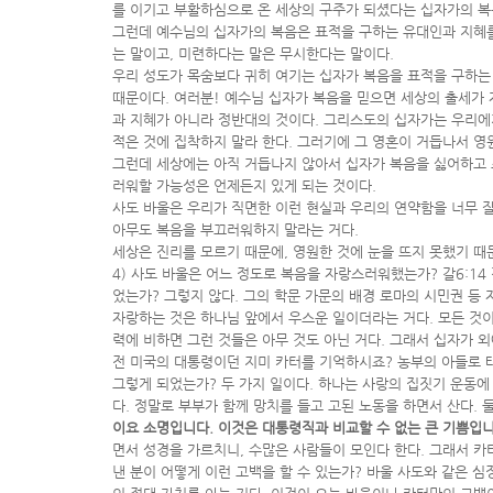
를 이기고 부활하심으로 온 세상의 구주가 되셨다는 십자가의 복음
그런데 예수님의 십자가의 복음은 표적을 구하는 유대인과 지혜를
는 말이고, 미련하다는 말은 무시한다는 말이다.
우리 성도가 목숨보다 귀히 여기는 십자가 복음을 표적을 구하는
때문이다. 여러분! 예수님 십자가 복음을 믿으면 세상의 출세가
과 지혜가 아니라 정반대의 것이다. 그리스도의 십자가는 우리에게
적은 것에 집착하지 말라 한다. 그러기에 그 영혼이 거듭나서 영
그런데 세상에는 아직 거듭나지 않아서 십자가 복음을 싫어하고 
러워할 가능성은 언제든지 있게 되는 것이다.
사도 바울은 우리가 직면한 이런 현실과 우리의 연약함을 너무 
아무도 복음을 부끄러워하지 말라는 거다.
세상은 진리를 모르기 때문에, 영원한 것에 눈을 뜨지 못했기 
4) 사도 바울은 어느 정도로 복음을 자랑스러워했는가? 갈6:14 같
었는가? 그렇지 않다. 그의 학문 가문의 배경 로마의 시민권 등
자랑하는 것은 하나님 앞에서 우스운 일이더라는 거다. 모든 것이
력에 비하면 그런 것들은 아무 것도 아닌 거다. 그래서 십자가 외
전 미국의 대통령이던 지미 카터를 기억하시죠? 농부의 아들로 태
그렇게 되었는가? 두 가지 일이다. 하나는 사랑의 집짓기 운동에
다. 정말로 부부가 함께 망치를 들고 고된 노동을 하면서 산다. 
이요 소명입니다. 이것은 대통령직과 비교할 수 없는 큰 기쁨입니
면서 성경을 가르치니, 수많은 사람들이 모인다 한다. 그래서 
낸 분이 어떻게 이런 고백을 할 수 있는가? 바울 사도와 같은 