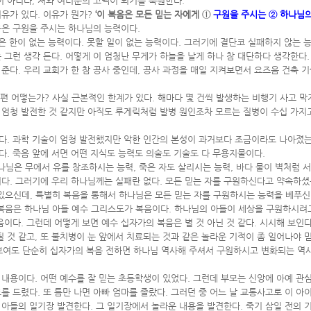
이 아니라, 저와 여러분의 고백이 되기를 축원한다.
유가 있다. 이유가 뭔가?
‘이 복음은 모든 믿는 자에게 ①
구원을 주시는 ② 하나님
음은 구원을 주시는 하나님의 능력이다.
은 한이 없는 능력이다. 못할 일이 없는 능력이다. 그러기에 결단코 실패하지 않는 
 그런 생각 든다. 어떻게 이 엄청난 무게가 하늘을 날게 하나 참 대단하다 생각한다
준다. 우리 교회가 한 참 공사 중인데, 공사 과정을 매일 지켜보면서 요즈음 건축 기
편 어떻는가? 사실 근본적인 한계가 있다. 해마다 몇 건씩 발생하는 비행기 사고 막지
 엄청 발전한 것 같지만 아직도 루게릭처럼 발병 원인조차 모르는 질병이 수십 가지
다. 과학 기술이 엄청 발전했지만 악한 인간의 본성이 과거보다 조금이라도 나아졌는가
. 죽음 앞에 서면 어떤 지식도 능력도 의술도 기술도 다 무용지물이다.
나님은 무에서 유를 창조하시는 능력, 죽은 자도 살리시는 능력, 바다 물이 벽처럼 
다. 그러기에 우리 하나님께는 실패란 없다. 모든 믿는 자를 구원하신다고 약속하셨
 있으신데, 특별히 복음을 통해서 하나님은 모든 믿는 자를 구원하시는 능력을 베푸신
 복음은 하나님 아들 예수 그리스도가 복음이다. 하나님의 아들이 세상을 구원하시려고
이다. 그런데 어떻게 보면 예수 십자가의 복음은 별 것 아닌 것 같다. 시시해 보인다
 것 같고, 또 불치병이 눈 앞에서 치료되는 것과 같은 놀라운 기적이 좀 일어나야 믿
 보여도 단순히 십자가의 복음 전하면 하나님 역사해 주셔서 구원하시고 변화되는 역사가
내용이다. 어떤 예수를 잘 믿는 초등학생이 있었다. 그런데 부모는 신앙에 아예 관심
 드렸다. 또 틈만 나면 아빠 엄마를 졸랐다. 그러던 중 어느 날 교통사고로 이 아
아들의 일기장 발견한다. 그 일기장에서 놀라운 내용을 발견한다. 죽기 삼일 전의 기