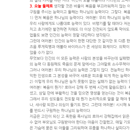
의 절대 가치를 아는 거다. 이것이 오늘 바울이나 카터만의 고백
3. 오늘 둘째로
생각할 것은 바울이 복음을 부끄러워하지 않는 이
구원을 주시는 능력이고 둘째는 하나님의 능력이다. 그렇다. 복
1) 먼저 복음은 하나님의 능력이다. 여러분! 우리 하나님의 능력
우리 사람에게도 나름대로 능력이 있다. 비행기를 탈 때마다 저는
치고 초기에만 발견하면 치매도 더 이상 진전되지 않도록 막아도 
업들도 보면 인간의 능력이 정말 대단하다 생각된다.
그런데 여러분! 인간의 능력이 한편 대단한 것 같지만 또 다른 한
즈음 루게릭병과 에볼라 바이러스가 온 세상의 화제이다. 의학이
않을 수가 없다.
무엇보다 인간의 이 모든 능력은 사람의 본성을 바꾸는데 실패했
의 능력 다 동원해도 죽음의 문제 앞에서는 그야말로 소수무책이다
그러나 여러분! 우리 하나님의 능력은 그렇지 않다. 전능하신 하
익한 인생으로 그 본성을 바꾸어 새로운 피조물 되게 하는 능력이
2) 이렇게 우리 하나님은 능치 못함이 없는 실패가 없는 능력이
여러분! 복음이 뭔가? 로마서 강해 두 번째 시간에 말씀드렸다.
셨고, 삼일 만에 부활하신 것을 믿으면 영생을 얻는다는 것이 복음
그래서 우리 성도들도 전도할 때 뭔가 논리적으로 말을 잘 해야 될
나, 새사람 되겠나 의심이 들기도 한다. 그런데 여러분! 시시해
를 반드시 구원하는 하나님의 능력이다.
지금은 고인이 되신 고 옥한음 목사님의 로마서 강해집에서 읽은 
수 없어 부모님도 구원받아야 한다는 마음이 간절했고, 매일 기도를
은 가슴에 묻은 뒤 아들을 그리워하며 유품을 하나하나 살피다가 