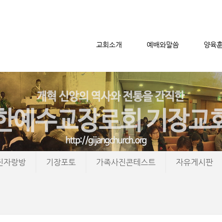
교회소개
예배와말씀
양육
메뉴 건너뛰기
진자랑방
기장포토
가족사진콘테스트
자유게시판