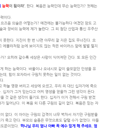
의
능력
이 됨이라’.
한다. 복음은 능력인데 무슨 능력인가? 첫째는
능력이다.
. 요즈음 의술은 어떻는가? 예전에는 불가능하다 여겼던 암도 고
술과 장비의 능력에 제가 놀란다. 그 외 첨단 산업과 통신 우주산
 못한다. 지진이 한 번 나면 아무리 잘 지은 집도 무너진다. 요
고 에볼라처럼 눈에 보이지도 않는 작은 바이러스 앞에 벌벌 떨지
? 오히려 갈수록 세상은 사랑이 식어져만 간다. 또 모든 인간
서게 하는 능력이다. 바울이나 오네시모 같이 쓸모없던 인생을 유
는데, 힘이 모자라서 구원치 못하는 일이 없는 것이다.
다.
 하늘 영광 버리고 세상에 오셨고, 우리 죄 대신 십자가에 죽으
. 십자가 그거 믿는다고 어찌 영생을 얻을까 그런 생각이 든다.
을 것 같은 생각이 들기도 한다. 십자가 이거 전해서 구원 받겠
 일어난다. 이 복음 외 다른 구원의 길이 없다. 복음은 믿는 자
이 없다. 이 아이는 구원의 감격이 너무 벅차서 자기만 구원받을
이가 죽고 만다. 부모의 슬픔은 무엇으로도 달랠 수가 없었다. 아들
도문이었다. ‘
하나님 우리 엄나 아빠 꼭 예수 믿게 해 주세요. 엄