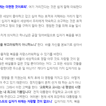
는 미련한 것이로되’.
여기 거리낀다는 것은 쉽게 말해 미워한다
은 세상이 좋아하고 갖고 싶어 하는 표적과 지혜와는 거리가 멀기
실 십자가 복음이 세상에서 우리에게 약속하고 요구하는 것은 표적
하고 땅의 것을 구하지 말라 한다. 영원한 것을 위해 오늘 일시
나치게 의식하고 하나님은 곧잘 잊어버림으로 십자가 복음을 부끄
음을 부끄러워하지 아니하노니’
한다. 바울 자신을 본보기로 삼아서
바울처럼 복음을 자랑스러워하실 수 있기를 바란다.
으니
’. 여러분! 바울이 세상적으로 정말 아무 것도 자랑할 것이 없
들은 배설물과 같은 것일 뿐이더라는 거다. 그 모든 세상의 것들을
자랑한다면 우스운 일 아닌가? 게다가 십자가의 가치 십자가의 능
영향을 못 끼쳤는데, 퇴직 후에 더 영향을 끼치고 있다. 어떻게
어 주고 있기 때문이다. 정치인들이 흔히 선거 때 하는 쇼가 아니
. 그래서 이런 고백을 한다. ‘
교회학교 교사는 내 평생의 사명
사는 내 최고의 기쁨입니다
’. 전직 대통령이 주일학교 교사로 섬기
해 주셨다고 고백한다. 여러분! 현재 세계 최강국의 대통령을 지
스도의 십자가 외에는 자랑할 것이 없으니
’.
십자가의 가치, 복음