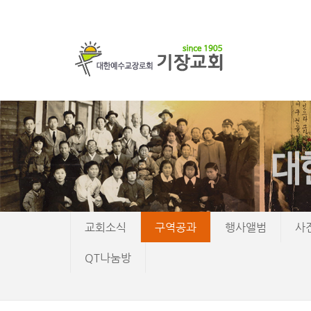
교회소식
구역공과
행사앨범
사
QT나눔방