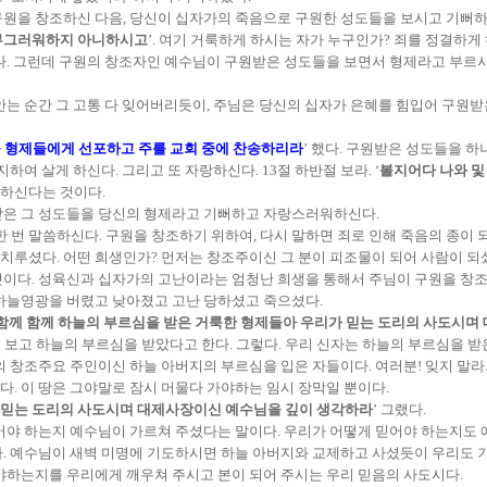
을 창조하신 다음, 당신이 십자가의 죽음으로 구원한 성도들을 보시고 기뻐하신다. 
 부그러워하지 아니하시고
’. 여기 거룩하게 하시는 자가 누구인가? 죄를 정결하게
다. 그런데 구원의 창조자인 예수님이 구원받은 성도들을 보면서 형제라고 부르
안는 순간 그 고통 다 잊어버리듯이, 주님은 당신의 십자가 은혜를 힘입어 구원
을 형제들에게 선포하고 주를 교회 중에 찬송하리라
’ 했다. 구원받은 성도들을 
하여 살게 하신다. 그리고 또 자랑하신다. 13절 하반절 보라. ‘
볼지어다 나와 및
하신다는 것이다.
받은 그 성도들을 당신의 형제라고 기뻐하고 자랑스러워하신다.
한 번 말씀하신다. 구원을 창조하기 위하여, 다시 말하면 죄로 인해 죽음의 종이 
루셨다. 어떤 희생인가? 먼저는 창조주이신 그 분이 피조물이 되어 사람이 되셨
것이다. 성육신과 십자가의 고난이라는 엄청난 희생을 통해서 주님이 구원을 창조
 하늘영광을 버렸고 낮아졌고 고난 당하셨고 죽으셨다.
함께 함께 하늘의 부르심을 받은 거룩한 형제들아 우리가 믿는 도리의 사도시며
를 보고 하늘의 부르심을 받았다고 한다. 그렇다. 우리 신자는 하늘의 부르심을 받
 창조주요 주인이신 하늘 아버지의 부르심을 입은 자들이다. 여러분! 잊지 말라.
. 이 땅은 그야말로 잠시 머물다 가야하는 임시 장막일 뿐이다.
믿는 도리의 사도시며 대제사장이신 예수님을 깊이 생각하라
’ 그랬다.
어야 하는지 예수님이 가르쳐 주셨다는 말이다. 우리가 어떻게 믿어야 하는지도 
다. 예수님이 새벽 미명에 기도하시면 하늘 아버지와 교제하고 사셨듯이 우리도
야하는지를 우리에게 깨우쳐 주시고 본이 되어 주시는 우리 믿음의 사도시다.