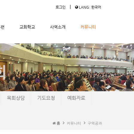
|
로그인
LANG: 한국어
훈련
교회학교
사역소개
커뮤니티
목회상담
기도요청
예화자료
홈
커뮤니티
구역공과