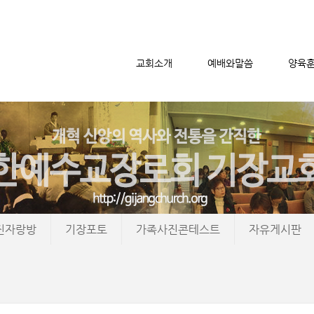
교회소개
예배와말씀
양육
메뉴 건너뛰기
진자랑방
기장포토
가족사진콘테스트
자유게시판