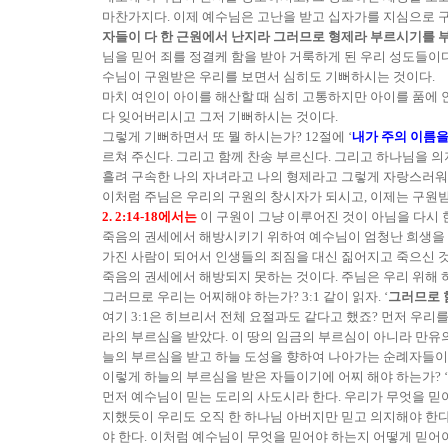
마찬가지다. 이제 예수님은 고난을 받고 십자가를 지심으로 구원
자들이 다 한 근원에서 난지라 그러므로 형제라 부르시기를
님을 믿어 죄를 정결케 함을 받아 거룩하게 된 우리 성도들이
수님이 구원받은 우리를 보면서 심히도 기뻐하시는 것이다.
마치 여인이 아이를 해산할 때 심히 고통하지만 아이를 품에 
다 잊어버리시고 그저 기뻐하시는 것이다.
그렇게 기뻐하면서 또 뭘 하시는가? 12절에 ‘
내가 주의 이름
르쳐 주신다. 그리고 함께 찬송 부르신다. 그리고 하나님을 의지
흘려 구속한 나의 자녀라고 나의 형제라고 그렇게 자랑스러워
이처럼 주님은 우리의 구원의 창시자가 되시고, 이제는 구원
2. 2:14-18에서는
이 구원이 그냥 이루어진 것이 아님을 다시 
죽음의 권세에서 해방시키기 위하여 예수님이 엄청난 희생을 치
가진 사람이 되어서 인생들의 죄짐을 대신 짊어지고 죽으신 
죽음의 권세에서 해방되지 못하는 것이다. 주님은 우리 위해
그러므로 우리는 어찌해야 하는가? 3:1 같이 읽자. ‘
그러므로 
여기 3:1은 히브리서 전체 요절과도 같다고 했죠? 먼저 우리
라의 부르심을 받았다. 이 땅의 임금의 부르심이 아니라 만유의
늘의 부르심을 받고 하늘 도성을 향하여 나아가는 순례자들이다
이렇게 하늘의 부르심을 받은 자들이기에 어찌 해야 하는가? ‘
먼저 예수님이 믿는 도리의 사도시라 한다. 우리가 무엇을 믿
지했듯이 우리도 오직 한 하나님 아버지만 믿고 의지해야 한
야 한다. 이처럼 예수님이 무엇을 믿어야 하는지 어떻게 믿어