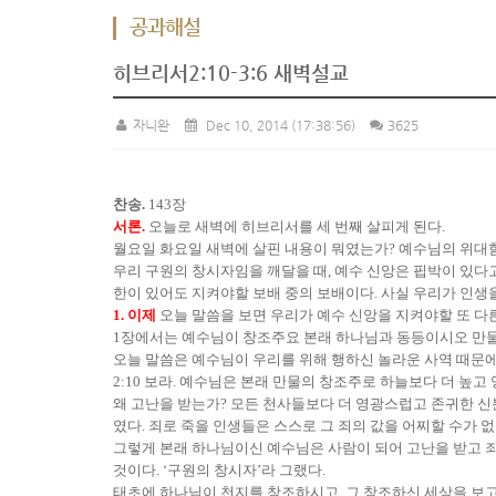
공과해설
히브리서2:10-3:6 새벽설교
자니완
Dec 10, 2014
(17:38:56)
3625
찬송.
143장
서론.
오늘로 새벽에 히브리서를 세 번째 살피게 된다.
월요일 화요일 새벽에 살핀 내용이 뭐였는가? 예수님의 위대함
우리 구원의 창시자임을 깨달을 때, 예수 신앙은 핍박이 있다고 버
한이 있어도 지켜야할 보배 중의 보배이다. 사실 우리가 인생을
1. 이제
오늘 말씀을 보면 우리가 예수 신앙을 지켜야할 또 다
1장에서는 예수님이 창조주요 본래 하나님과 동등이시오 만물
오늘 말씀은 예수님이 우리를 위해 행하신 놀라운 사역 때문에
2:10 보라. 예수님은 본래 만물의 창조주로 하늘보다 더 높
왜 고난을 받는가? 모든 천사들보다 더 영광스럽고 존귀한 신분을
였다. 죄로 죽을 인생들은 스스로 그 죄의 값을 어찌할 수가 
그렇게 본래 하나님이신 예수님은 사람이 되어 고난을 받고 
것이다. ‘구원의 창시자’라 그랬다.
태초에 하나님이 천지를 창조하시고, 그 창조하신 세상을 보