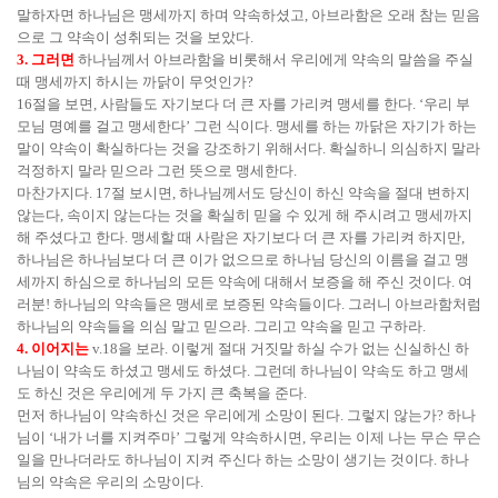
말하자면 하나님은 맹세까지 하며 약속하셨고, 아브라함은 오래 참는 믿음
으로 그 약속이 성취되는 것을 보았다.
3. 그러면
하나님께서 아브라함을 비롯해서 우리에게 약속의 말씀을 주실
때 맹세까지 하시는 까닭이 무엇인가?
16절을 보면, 사람들도 자기보다 더 큰 자를 가리켜 맹세를 한다. ‘우리 부
모님 명예를 걸고 맹세한다’ 그런 식이다. 맹세를 하는 까닭은 자기가 하는
말이 약속이 확실하다는 것을 강조하기 위해서다. 확실하니 의심하지 말라
걱정하지 말라 믿으라 그런 뜻으로 맹세한다.
마찬가지다. 17절 보시면, 하나님께서도 당신이 하신 약속을 절대 변하지
않는다, 속이지 않는다는 것을 확실히 믿을 수 있게 해 주시려고 맹세까지
해 주셨다고 한다. 맹세할 때 사람은 자기보다 더 큰 자를 가리켜 하지만,
하나님은 하나님보다 더 큰 이가 없으므로 하나님 당신의 이름을 걸고 맹
세까지 하심으로 하나님의 모든 약속에 대해서 보증을 해 주신 것이다. 여
러분! 하나님의 약속들은 맹세로 보증된 약속들이다. 그러니 아브라함처럼
하나님의 약속들을 의심 말고 믿으라. 그리고 약속을 믿고 구하라.
4. 이어지는
v.18을 보라. 이렇게 절대 거짓말 하실 수가 없는 신실하신 하
나님이 약속도 하셨고 맹세도 하셨다. 그런데 하나님이 약속도 하고 맹세
도 하신 것은 우리에게 두 가지 큰 축복을 준다.
먼저 하나님이 약속하신 것은 우리에게 소망이 된다. 그렇지 않는가? 하나
님이 ‘내가 너를 지켜주마’ 그렇게 약속하시면, 우리는 이제 나는 무슨 무슨
일을 만나더라도 하나님이 지켜 주신다 하는 소망이 생기는 것이다. 하나
님의 약속은 우리의 소망이다.