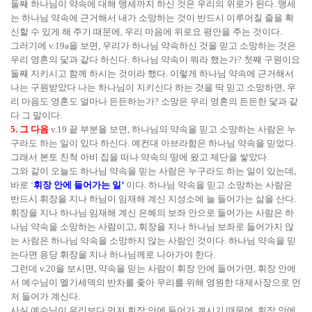
둘째 하나님이 약속에 대해 맹세까지 하신 것은 우리의 위로가 된다. 맹세
는 하나님 약속에 근거해서 내가 소망하는 것이 반드시 이루어질 줄을 확
신할 수 있게 해 주기 때문에, 우리 마음에 위로요 평안을 주는 것이다.
그러기에 v.19a을 보면, 우리가 하나님 약속하신 것을 믿고 소망하는 것은
우리 영혼의 닻과 같다 하신다. 하나님 약속이 뭐라 했는가? 첫째 구원이요
둘째 지키시고 함께 하시는 것이라 했다. 이렇게 하나님 약속에 근거해서
나는 구원받았다 나는 하나님이 지키신다 하는 것을 딱 믿고 소망하면, 우
리 마음도 영혼도 얼마나 든든하는가? 소망은 우리 영혼의 든든한 닻과 같
다 그 말이다.
5. 그 다음
v.19 끝 부분을 보면, 하나님의 약속을 믿고 소망하는 사람은 누
구라도 하는 일이 있다 하신다. 예컨대 아브라함은 하나님 약속을 믿었다.
그래서 본토 친척 아비 집을 떠나 약속의 땅에 왔고 제단을 쌓았다.
그와 같이 오늘도 하나님 약속을 믿는 사람은 누구라도 하는 일이 있는데,
바로 ‘
휘장 안에 들어가는 일’
이다. 하나님 약속을 믿고 소망하는 사람은
반드시 휘장을 지나 하님이 임재해 계신 지성소에 늘 들어가는 삶을 산다.
휘장을 지나 하나님 임재해 계신 은혜의 보좌 안으로 들어가는 사람은 하
나님 약속을 소망하는 사람이고, 휘장을 지나 하나님 보좌로 들어가지 않
는 사람은 하나님 약속을 소망하지 않는 사람인 것이다. 하나님 약속을 믿
는다면 응당 휘장을 지나 하나님께로 나아가야 한다.
그런데 v.20을 보시면, 약속을 믿는 사람이 휘장 안에 들어가면, 휘장 안에
서 예수님이 멜기세덱의 반차를 좇아 우리를 위해 영원한 대제사장으로 먼
저 들어가 계신다.
사실 예수님이 우리보다 먼저 휘장 안에 들어가 계시기 때문에, 휘장 안에