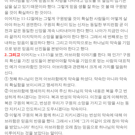
이 하나님을 믿기에 믿음으로 사랑을 나타내고 성도를 또 열심히 섬기는
삶을 살고 있기 때문이라 했다. 그렇게 믿음 생활 잘 하는 것 볼 때 구원받
을 것이 확실하다 한 것이다.
이어지는 11-12절에는 그렇게 구원받을 것이 확실한 사람들이 어떻게 살
아야 하는지 권면한다. 구원의 확신이 있는 신자는 동일한 부지런함 곧 이
전과 같은 동일한 신앙을 계속 나타내어야 한다 했다. 나아가 지금만 아니
라 끝까지 마지막까지 소망을 붙들어야 한다 했다. 그래서 세 번째로는 인
내하는 믿음이 필요하다 했다. 그리고 마지막으로는 하나님의 약속을 기업
으로 받은 믿음의 선진들을 본받아야 한다고 했다.
2. 그리고
이어지는 v.13-15을 보면, 아브라함 이야기를 한다. 왜 인가? 구원
의 확신을 가진 성도들이 본받아야할 약속을 기업으로 얻는 사람의 대표적
인 예가 아브라함인 것이다. 아브라함과 관련해서 크게 세 가지를 말씀하
신다.
① 첫째 하나님이 먼저 아브라함에게 약속을 하셨다. 약속만 아니라 약속
의 확실함을 보이시려고 맹세까지 하셨다.
② 아브라함에 맹세까지 하시며 주신 하나님의 약속 내용은 복을 주고 번
성하게 하시겠다는 것이다. 복과 번성의 약속이다. 이것을 쉽게 이해하면,
복은 구원의 복이고, 번성은 우리가 구원의 소망을 가지고 이 땅을 사는 동
안 지키시고 인도하시고 도우시겠다는 약속이다.
③ 이렇게 구원의 복과 함께 하시고 지키시겠다는 번성의 약속에 대해 아
브라함은 믿음의 반응을 했다. 그래서 v.15에 ‘그가 이같이 오래 참아 약속
을 받았느니라’ 하신다. 아브라함은 오래 참는 믿음으로 하나님의 약속이
이루어지는 것을 보았다는 말이다.