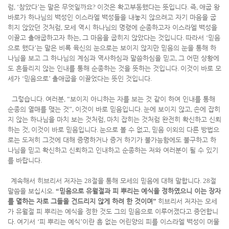
럼
, ‘
참았다
’
는 말은 무엇일까요
?
이것은 확고부동했다는 뜻입니다
.
즉
,
애굽 왕
바로가 하나님의 백성인 이스라엘 백성들을 내놓지 않으려고 자기 마음을 굽
히지 않았던 것처럼
,
모세 역시 하나님의 명령에 순종하고자 이스라엘 백성을
이끌고 출애굽하고자 하는
,
그 마음을 굽히지 않았다는 것입니다
.
따라서
‘
믿음
으로 했다
’
는 말은 비록 육신의 눈으로는 보이지 않지만 믿음의 눈을 통해 하
나님을 보고 그 하나님의 계심과 역사하심과 말씀하심을 믿고
,
그 어떤 상황에
도 흔들리지 않는 인내를 통해 순종하는 것을 뜻하는 것입니다
.
이것이 바로 모
세가
‘
믿음으로
’
출애굽을 이끌었다는 뜻인 것입니다
.
그렇습니다
.
여러분
, “
보이지 아니하는 자를 보는 것 같이 하여 인내를 통해
순종의 열매를 맺는 것
”,
이것이 바로 믿음입니다
.
눈에 보이지 않고
,
손에 잡히
지 않는 하나님을 마치 보는 것처럼
,
마치 잡히는 것처럼 완전히 확신하고 신뢰
하는 것
,
이것이 바로 믿음입니다
.
눈으로 볼 수 없고
,
믿음 이외의 다른 방법으
로는 도저히 그것에 대해 증명하거나 증거 하기가 불가능함에도 불구하고 하
나님을 믿고 확신하고 신뢰하고 인내하고 순종하는 저와 여러분이 될 수 있기
를 바랍니다
.
계속해서 히브리서 저자는
28
절을 통해 모세의 믿음에 대해 말합니다
. 28
절
말씀을 보십시오
.
“
믿음으로 유월절과 피 뿌리는 예식을 정하였으니 이는 장자
를 멸하는 자로 그들을 건드리지 않게 하려 한 것이며
”
히브리서 저자는 모세
가 유월절 피 뿌리는 예식을 정한 것도 그의 믿음으로 이루어졌다고 증언합니
다
.
여기서
‘
피 뿌리는 예식
’
이란 흠 없는 어린양의 피를 이스라엘 백성이 머물