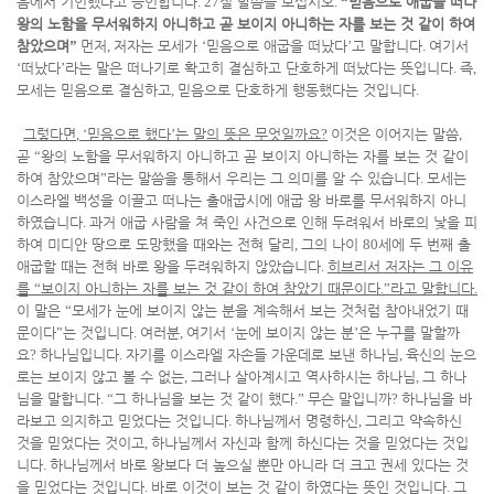
음에서 기인했다고 증언합니다
. 27
절 말씀을 보십시오
.
“
믿음으로 애굽을 떠나
왕의 노함을 무서워하지 아니하고 곧 보이지 아니하는 자를 보는 것 같이 하여
참았으며
”
먼저
,
저자는 모세가
‘
믿음으로 애굽을 떠났다
’
고 말합니다
.
여기서
‘
떠났다
’
라는 말은 떠나기로 확고히 결심하고 단호하게 떠났다는 뜻입니다
.
즉
,
모세는 믿음으로 결심하고
,
믿음으로 단호하게 행동했다는 것입니다
.
그렇다면
, ‘
믿음으로 했다
’
는 말의 뜻은 무엇일까요
?
이것은 이어지는 말씀
,
곧
“
왕의 노함을 무서워하지 아니하고 곧 보이지 아니하는 자를 보는 것 같이
하여 참았으며
”
라는 말씀을 통해서 우리는 그 의미를 알 수 있습니다
.
모세는
이스라엘 백성을 이끌고 떠나는 출애굽시에 애굽 왕 바로를 무서워하지 아니
하였습니다
.
과거 애굽 사람을 쳐 죽인 사건으로 인해 두려워서 바로의 낯을 피
하여 미디안 땅으로 도망했을 때와는 전혀 달리
,
그의 나이
80
세에 두 번째 출
애굽할 때는 전혀 바로 왕을 두려워하지 않았습니다
.
히브리서 저자는 그 이유
를
“
보이지 아니하는 자를 보는 것 같이 하여 참았기 때문이다
.”
라고 말합니다
.
이 말은
“
모세가 눈에 보이지 않는 분을 계속해서 보는 것처럼 참아내었기 때
문이다
”
는 것입니다
.
여러분
,
여기서
‘
눈에 보이지 않는 분
’
은 누구를 말할까
요
?
하나님입니다
.
자기를 이스라엘 자손들 가운데로 보낸 하나님
,
육신의 눈으
로는 보이지 않고 볼 수 없는
,
그러나 살아계시고 역사하시는 하나님
,
그 하나
님을 말합니다
. “
그 하나님을 보는 것 같이 했다
.”
무슨 말입니까
?
하나님을 바
라보고 의지하고 믿었다는 것입니다
.
하나님께서 명령하신
,
그리고 약속하신
것을 믿었다는 것이고
,
하나님께서 자신과 함께 하신다는 것을 믿었다는 것입
니다
.
하나님께서 바로 왕보다 더 높으실 뿐만 아니라 더 크고 권세 있다는 것
을 믿었다는 것입니다
.
바로 이것이 보는 것 같이 하였다는 뜻인 것입니다
.
그