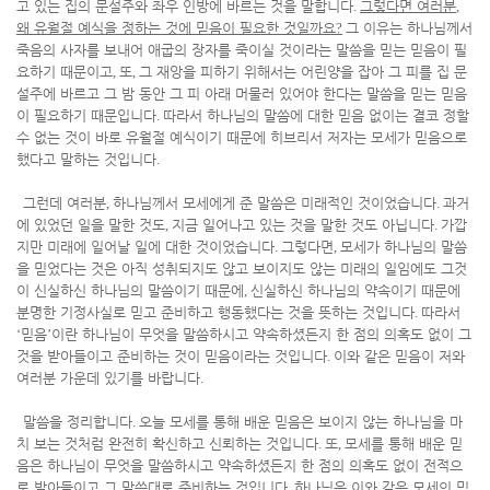
고 있는 집의 문설주와 좌우 인방에 바르는 것을 말합니다
.
그렇다면 여러분
,
왜 유월절 예식을 정하는 것에 믿음이 필요한 것일까요
?
그 이유는 하나님께서
죽음의 사자를 보내어 애굽의 장자를 죽이실 것이라는 말씀을 믿는 믿음이 필
요하기 때문이고
,
또
,
그 재앙을 피하기 위해서는 어린양을 잡아 그 피를 집 문
설주에 바르고 그 밤 동안 그 피 아래 머물러 있어야 한다는 말씀을 믿는 믿음
이 필요하기 때문입니다
.
따라서 하나님의 말씀에 대한 믿음 없이는 결코 정할
수 없는 것이 바로 유월절 예식이기 때문에 히브리서 저자는 모세가 믿음으로
했다고 말하는 것입니다
.
그런데 여러분
,
하나님께서 모세에게 준 말씀은 미래적인 것이었습니다
.
과거
에 있었던 일을 말한 것도
,
지금 일어나고 있는 것을 말한 것도 아닙니다
.
가깝
지만 미래에 일어날 일에 대한 것이었습니다
.
그렇다면
,
모세가 하나님의 말씀
을 믿었다는 것은 아직 성취되지도 않고 보이지도 않는 미래의 일임에도 그것
이 신실하신 하나님의 말씀이기 때문에
,
신실하신 하나님의 약속이기 때문에
분명한 기정사실로 믿고 준비하고 행동했다는 것을 뜻하는 것입니다
.
따라서
‘
믿음
’
이란 하나님이 무엇을 말씀하시고 약속하셨든지 한 점의 의혹도 없이 그
것을 받아들이고 준비하는 것이 믿음이라는 것입니다
.
이와 같은 믿음이 저와
여러분 가운데 있기를 바랍니다
.
말씀을 정리합니다
.
오늘 모세를 통해 배운 믿음은 보이지 않는 하나님을 마
치 보는 것처럼 완전히 확신하고 신뢰하는 것입니다
.
또
,
모세를 통해 배운 믿
음은 하나님이 무엇을 말씀하시고 약속하셨든지 한 점의 의혹도 없이 전적으
로 받아들이고 그 말씀대로 준비하는 것입니다
.
하나님은 이와 같은 모세의 믿