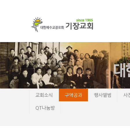
교회소식
구역공과
행사앨범
사
QT나눔방