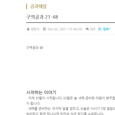
공과해설
구역공과 21-48
양반석
Dec 02, 2021
(15:46:45)
565
첨부1
48
구역공과
시작하는 이야기
12
. 12
이제
월이 시작됩니다
월은 늘 새해 준비로 마음이 분주
.
가 됩니다
,
5
새해를 준비하는 마지막 달을 앞두고
오늘은 사사기
장 말씀
.
승리하고 함께 하나님께 칭찬과 상급 받기를 소원합니다