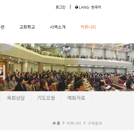
|
로그인
LANG: 한국어
훈련
교회학교
사역소개
커뮤니티
목회상담
기도요청
예화자료
홈
커뮤니티
구역공과