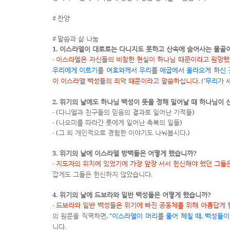
#
찬양
#
말씀과 삶 나눔
1.
이스라엘이 대로로는 다니지도 못하고 산속에 숨어사는 몰골
-
이스라엘은 자신들의 비참한 현실이 하나님 때문이라고 원망
우리에게 이르기를 여호와께서 우리를 애굽에서 올라오게 하신 것
.
(
'
이 이스라엘 백성들의 죄악 때문이라고 말씀하십니다
무리가 
2.
위기의 날에도 하나님 백성이 뜻을 정해 일어날 때 하나님이
- (
)
다니엘과 친구들의 믿음의 결과로 일어난 기적들
- (
)
나오미를 따라간 룻에게 일어난 축복의 일들
- (
.)
그 외 개인적으로 경험한 이야기도 나눠봅시다
3.
?
위기의 날에 이스라엘 방백들은 어떻게 했습니까
-
지도자의 위치에 있었기에 가장 앞장 서서 헌신해야 했던 그
.
깝게도 그들은 헌신하지 않았습니다
4.
?
위기의 날에 드보라와 일반 백성들은 어떻게 했습니까
-
드보라와 일반 백성들은 위기에 빠진 공동체를 위해 아름답게
,
"
,
의 원문을 직역하면
이스라엘이 머리를 풀어 헤칠 때
백성들이
.
니다