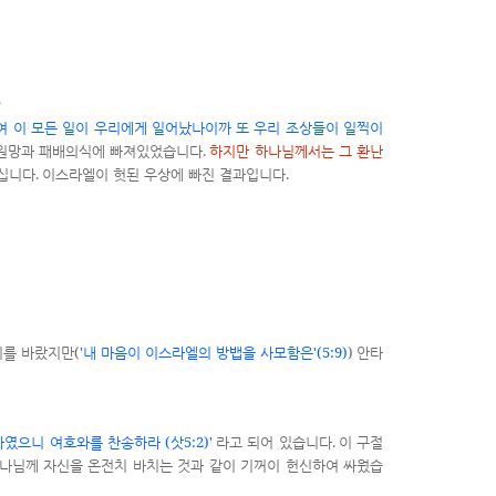
?
여 이 모든 일이 우리에게 일어났나이까 또 우리 조상들이 일찍이
.
원망과 패배의식에 빠져있었습니다
하지만 하나님께서는 그 환난
.
.
으십니다
이스라엘이 헛된 우상에 빠진 결과입니다
(
'
'(5:9)
)
기를 바랐지만
내 마음이 이스라엘의 방뱁을 사모함은
안타
(
5:2)'
.
하였으니 여호와를 찬송하라
삿
라고 되어 있습니다
이 구절
나님께 자신을 온전치 바치는 것과 같이 기꺼이 헌신하여 싸웠습