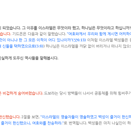
.
,
이 되었습니다
그 이유를 이스라엘은 무엇이라 했고
하나님은 무엇이라고 하십니까
.
.
"
했습니다
기드온은 다음과 같이 말했습니다
여호와께서 우리와 함께 계시면 어찌하
"(
6:13)
이 아니냐 한 그 모든 이적이 어디 있나이까
삿
이처럼 이스라엘 백성들은 
(5:8)
)
새 신들을 택하였으므로
하나님은 이스라엘을 까닭 없이 버리거나 떠나지 않
.
 신실하게 도우신 역사들을 말해봅시다
.
들은 비겁하게 숨어버렸습니다
드보라는 당시 방백들이 나서서 공동체를 위해 힘써주
.
2
,
"
 헌신했습니다
절을 보면
이스라엘의 영솔자들이 영솔하였고 백성이 즐거이 헌신
,
."
.
 즐거이 헌신했으니
여호와를 찬송하라
로 번역됩니다
백성들은 마치 나실인이 하