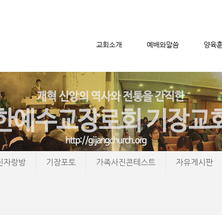
교회소개
예배와말씀
양육
메뉴 건너뛰기
진자랑방
기장포토
가족사진콘테스트
자유게시판