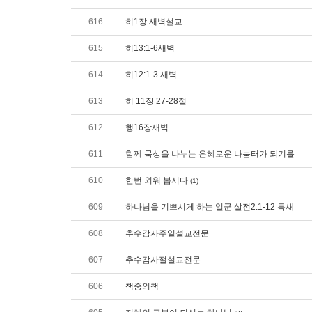
616
히1장 새벽설교
615
히13:1-6새벽
614
히12:1-3 새벽
613
히 11장 27-28절
612
행16장새벽
611
함께 묵상을 나누는 은혜로운 나눔터가 되기를
610
한번 외워 봅시다
(1)
609
하나님을 기쁘시게 하는 일군 살전2:1-12 특새
608
추수감사주일설교전문
607
추수감사절설교전문
606
책중의책