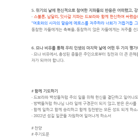
5.
,
위기의 날에 헌신적으로 참여한 지파들의 반응은 어떠했고
강
-
,
,
스불론
납달리
잇사갈 지파는 드보라와 함께 헌신하여 싸웠습
"
여호와의 사자의 말씀에 메로스를 저주하라 너희가 거듭거듭 그
,
동참한 자들에게는 축복을
동참하지 않은 자들에게는 저주를 
6.
므나 비유를 통해 우리 인생의 마지막 날에 어떤 두 가지 평
-
,
므나 비유에서
충성된 종들은 주인으로부터 칭찬과 더 큰 은혜
.
자가 되어야 합니다
#
함께 기도하기
-
드보라와 백성들처럼 주의 일을 위해 헌신을 결단하고 일어나
-
,
방백들처럼 하나님 나라 일에 구경꾼이 되지 않고
받은 은사를
-
함께 일하고 함께 승리하고 함께 칭찬받는 모든 성도 되게 하소
- 2022
년 섬길 일꾼들 자원하여 일어나게 하소서
#
찬양
#
주기도문