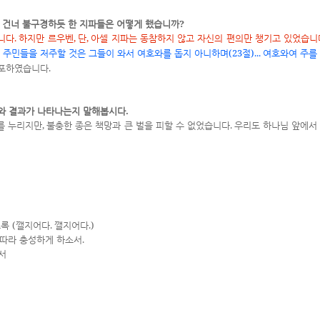
?
 건너 불구경하듯 한 지파들은 어떻게 했습니까
.
,
,
니다
하지만 르우벤
단
아셀 지파는 동참하지 않고 자신의 편의만 챙기고 있었습니
(23
)...
 주민들을 저주할 것은 그들이 와서 여호와를 돕지 아니하며
절
여호와여 주를
.
선포하였습니다
.
가와 결과가 나타나는지 말해봅시다
,
.
를 누리지만
불충한 종은 책망과 큰 벌을 피할 수 없었습니다
우리도 하나님 앞에서
(
.
.)
도록
깰지어다
깰지어다
.
 따라 충성하게 하소서
서