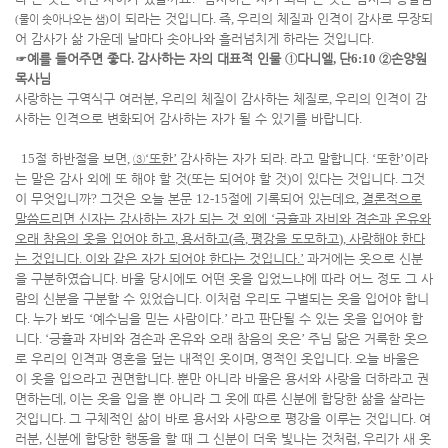
이 되라는 것입니다
.
즉
,
우리의 체질과 인격이 감사로 무장되
물이 솟아나오는 샘
(
)
어 감사가 삶 가운데 날마다 솟아나와 흘러넘치게 하라는 것입니다
.
☞
예를 들어주면 좋다
.
감사하는 자의 대표적 인물
①
다니엘
,
단
6:10
②
손양원
목사님
사랑하는 구역식구 여러분
,
우리의 체질이 감사하는 체질로
,
우리의 인격이 감
사하는 인격으로 변화되어 감사하는 자가 될 수 있기를 바랍니다
.
15
절 하반절을 보면
,
③
‘
또한
’
감사하는 자가 되라
.
라고 말합니다
. ‘
또한
’
이라
는 말은 감사 외에 또 해야 할 것
(
또는 되어야 할 것
)
이 있다는 것입니다
.
그것
이 무엇입니까
?
그것은 오늘 본문
12-15
절에 기록되어 있는데요
,
결론적으로
말씀드리면 신자는 감사하는 자가 되는 것 외에
‘
긍휼과 자비와 겸손과 온유와
오래 참음의 옷을 입어야 하고
,
용서하고
(
즉
,
평강을 도모하고
),
사랑해야 한다
는 것입니다
.
이와 같은 자가 되어야 한다는 것입니다
.’
과거에는 옷으로 신분
을 구분하였습니다
.
바울 당시에도 어떤 옷을 입었느냐에 따라 어느 정도 그 사
람의 신분을 구분할 수 있었습니다
.
이처럼 우리도 구별되는 옷을 입어야 합니
다
.
누가 봐도
‘
예수님을 믿는 사람이다
.’
라고 판단될 수 있는 옷을 입어야 합
니다
. ‘
긍휼과 자비와 겸손과 온유와 오래 참음의 옷은
’
주님 닮은 거룩한 옷으
로 우리의 인격과 영혼을 덮는 내적인 옷이며
,
영적인 옷입니다
.
오늘 바울은
이 옷을 입으라고 권면합니다
.
뿐만 아니라 바울은 용서와 사랑을 더하라고 권
면하는데
,
이는 옷을 입을 뿐 아니라 그 옷에 따른 신분에 합당한 삶을 살라는
것입니다
.
그 구체적인 삶이 바로 용서와 사랑으로 평강을 이루는 것입니다
.
여
러분
,
신분에 합당한 행동을 할 때 그 신분이 더욱 빛나는 것처럼
,
우리가 새 옷