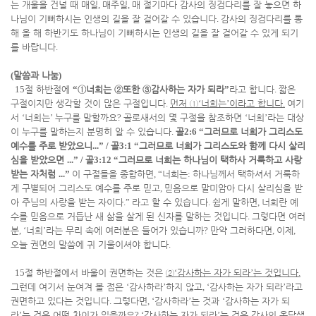
는 개울을 건널 때 매일
,
매주일
,
매 절기마다 감사의 징검다리를 잘 놓으면 하
나님이 기뻐하시는 인생의 길을 잘 걸어갈 수 있습니다
.
감사의 징검다리를 통
해 올 해 하반기도 하나님이 기뻐하시는 인생의 길을 잘 걸어갈 수 있게 되기
를 바랍니다
.
(
말씀과 나눔
)
15
절 하반절에
“
①
너희는
②
또한
③
감사하는 자가 되라
”
라고 합니다
.
짧은
구절이지만 생각할 것이 많은 구절입니다
.
먼저
①
‘
너희는
’
이라고 합니다
.
여기
서
‘
너희는
’
누구를 말할까요
?
골로새서의 몇 구절을 참조하면
‘
너희
’
라는 대상
이 누구를 말하는지 분명히 알 수 있습니다
.
골
2:6 “
그러므로 너희가 그리스도
예수를 주로 받았으니
...” /
골
3:1 “
그러므로 너희가 그리스도와 함께 다시 살리
심을 받았으면
...” /
골
3:12 “
그러므로 너희는 하나님이 택하사 거룩하고 사랑
받는 자처럼
...”
이 구절들을 종합하면
, “
너희는
:
하나님께서 택하셔서 거룩하
게 구별되어 그리스도 예수를 주로 믿고
,
믿음으로 말미암아 다시 살리심을 받
아 주님의 사랑을 받는 자이다
.”
라고 할 수 있습니다
.
쉽게 말하면
,
너희란 예
수를 믿음으로 거듭난 새 삶을 살게 된 신자를 말하는 것입니다
.
그렇다면 여러
분
, ‘
너희
’
라는 무리 속에 여러분은 들어가 있습니까
?
만약 그러하다면
,
이제
,
오늘 권면의 말씀에 귀 기울이셔야 합니다
.
15
절 하반절에서 바울이 권면하는 것은
②
‘
감사하는 자가 되라
’
는 것입니다
.
그런데 여기서 눈여겨 볼 점은
‘
감사하라
’
하지 않고
, ‘
감사하는 자가 되라
’
라고
권면하고 있다는 것입니다
.
그렇다면
, ‘
감사하라
’
는 것과
‘
감사하는 자가 되
라
’
는 것은 어떤 차이가 있을까요
? ‘
감사하는 자가 되라
’
는 것은 감사의 옹달샘