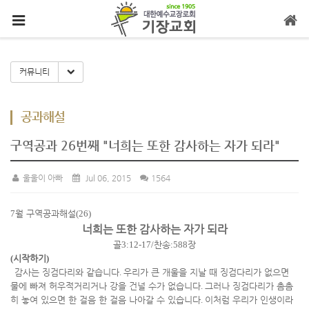
메뉴 건너뛰기
Toggle Dropdown
커뮤니티
공과해설
구역공과 26번째 "너희는 또한 감사하는 자가 되라"
울울이 아빠
Jul 06, 2015
1564
7
월 구역공과해설
(26)
너희는 또한 감사하는 자가 되라
골
3:12-17/
찬송
:588
장
(
시작하기
)
감사는 징검다리와 같습니다
.
우리가 큰 개울을 지날 때 징검다리가 없으면
물에 빠져 허우적거리거나 강을 건널 수가 없습니다
.
그러나 징검다리가 촘촘
히 놓여 있으면 한 걸음 한 걸음 나아갈 수 있습니다
.
이처럼 우리가 인생이라