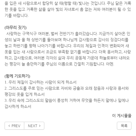
을 입은 새 사람으로서 합당히 살 때
(
행할 때
)
빛나는 것입니다
.
주님 닮은 거룩
한 옷을 입고 거룩한 삶을 살아 빛의 자녀로서 흠 없는 저와 여러분이 될 수 있
기를 바랍니다
.
(
마무리 짓기
)
사랑하는 구역식구 여러분
,
벌써 전반기가 흘러갔습니다
.
지금까지 살아온 인
생의 날과 올 해 상반기를 돌아보며 하나님께 감사함으로 감사의 징검다리를
놓고 하반기를 향해 나아가기를 바랍니다
.
우리의 체질과 인격이 변화되어 새
옷을 입는 새 사람으로서 조금도 부족함 없기를 바랍니다
.
더욱 용서하고
,
사랑
하고
,
감사함으로
,
여러분 각자의 삶과 우리 공동체 가운데 하늘로부터 내려오
는 평강이 늘 충만하기를 주님의 이름으로 간절히 기원합니다
.
아멘
.
(
함께 기도하기
)
1.
우리 체질이 감사하는 사람이 되게 하소서
2.
그리스도를 주로 믿는 사람으로 자비와 긍휼과 오래 참음과 사랑과 용서와
평강의 옷을 입게 하소서
3.
우리 속에 그리스도의 말씀이 풍성히 거하여 무엇을 하든지 말에나 일에나
감사하게 하소서
이 게시물을
PREV
NEXT
목록