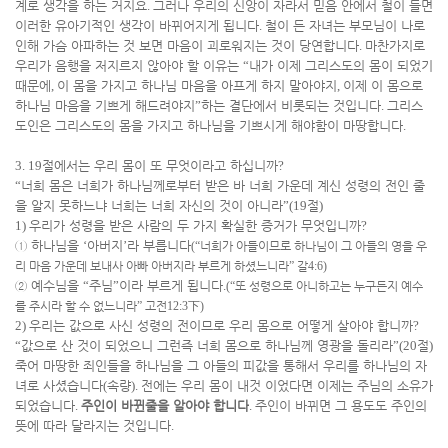
계로 생각을 하는 거지요
.
그러나 우리의 신앙이 자라서 믿음 안에서 철이 들면
이러한 유아기적인 생각이 바뀌어지게 됩니다
.
철이 든 자녀는 부모님이 나로
인해 가슴 아파하는 것 보면 마음이 괴로워지는 것이 당연합니다
.
마찬가지로
우리가 음행을 저지르지 않아야 할 이유는
“
내가 이제 그리스도의 몸이 되었기
때문에
,
이 몸을 가지고 하나님 마음을 아프게 하지 말아야지
,
이제 이 몸으로
하나님 마음을 기쁘게 해드려야지
”
하는 결단에서 비롯되는 것입니다
.
그리스
도인은 그리스도의 몸을 가지고 하나님을 기쁘시게 해야함이 마땅합니다
.
3. 19
절에서는 우리 몸이 또 무엇이라고 하십니까
?
“
너희 몸은 너희가 하나님께로부터 받은 바 너희 가운데 계신 성령의 전인 줄
을 알지 못하느냐 너희는 너희 자신의 것이 아니라
”(19
절
)
1)
우리가 성령을 받은 사람의 두 가지 확실한 증거가 무엇입니까
?
①
하나님을
‘
아버지
’
라 부릅니다
(“
너희가 아들이므로 하나님이 그 아들의 영을 우
리 마음 가운데 보내사 아빠 아버지라 부르게 하셨느니라
”
갈
4:6)
②
예수님을
“
주님
”
이라 부르게 됩니다
.
(“
또 성령으로 아니하고는 누구든지 예수
를 주시라 할 수 없느니라
”
고전
12:3
下
)
2)
우리는 값으로 사신 성령의 전이므로 우리 몸으로 어떻게 살아야 합니까
?
“
값으로 산 것이 되었으니 그런즉 너희 몸으로 하나님께 영광을 돌리라
”(20
절
)
죽어 마땅한 죄인들을 하나님을 그 아들의 피값을 통해서 우리를 하나님의 자
녀로 사셨습니다
(
속량
).
전에는 우리 몸이 내것 이었다면 이제는 주님의 소유가
되었습니다
.
주인이 바뀐줄을 알아야 합니다
.
주인이 바뀌면 그 용도도 주인의
뜻에 따라 달라지는 것입니다
.