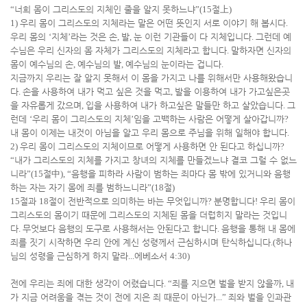
“
너희 몸이 그리스도의 지체인 줄을 알지 못하느냐
”(15
절
上
)
1)
우리 몸이 그리스도의 지체라는 말은 어떤 뜻인지 서로 이야기 해 봅시다
.
우리 몸의
‘
지체
’
라는 것은 손
,
발
,
눈 이런 기관들이 다 지체입니다
.
그런데 예
수님은 우리 신자의 몸 자체가 그리스도의 지체라고 합니다
.
말하자면 신자의
몸이 예수님의 손
,
예수님의 발
,
예수님의 눈이라는 겁니다
.
지금까지 우리는 잘 알지 못해서 이 몸을 가지고 나를 위해서만 사용해왔습니
다
.
손을 사용하여 내가 먹고 싶은 것을 먹고
,
발을 이용하여 내가 가고싶은곳
을 자유롭게 갔으며
,
입을 사용하여 내가 하고싶은 말들만 하고 살았습니다
.
그
런데
‘
우리 몸이 그리스도의 지체
’
임을 고백하는 사람은 어떻게 살아갑니까
?
내 몸이 이제는 내것이 아님을 알고 우리 몸으로 주님을 위해 일해야 합니다
.
2)
우리 몸이 그리스도의 지체이므로 어떻게 사용하면 안 된다고 하십니까
?
“
내가 그리스도의 지체를 가지고 창녀의 지체를 만들겠느냐 결코 그럴 수 없느
니라
”(15
절
中
), “
음행을 피하라 사람이 범하는 죄마다 몸 밖에 있거니와 음행
하는 자는 자기 몸에 죄를 범하느니라
”(18
절
)
15
절과
18
절이 전반적으로 의미하는 바는 무엇입니까
?
분명합니다
!
우리 몸이
그리스도의 몸이기 때문에 그리스도의 지체된 몸을 더럽히지 말라는 것입니
다
.
무엇보다 음행의 도구로 사용해서는 안된다고 합니다
.
음행을 통해 내 몸에
죄를 짓기 시작하면 우리 안에 계신 성령께서 근심하시며 탄식하십니다
.(
하나
님의 성령을 근심하게 하지 말라
...
에베소서
4:30)
전에 우리는 죄에 대한 생각이 어렸습니다
. “
죄를 지으면 벌을 받지 않을까
,
내
가 지금 어려움을 겪는 것이 전에 지은 죄 때문이 아닌가
...”
죄와 벌을 인과관