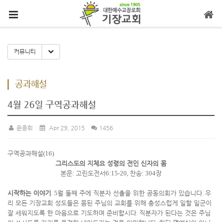
메뉴 건너뛰기
Toggle Dropdown
커뮤니티
공과해설
4월 26일 구역공과해설
윤종휘
Apr 29, 2015
1456
구역공과해설
(16)
그리스도의 지체요 성령의 전인 신자의 몸
본문
:
고린도전서
6:15-20,
찬송
: 304
장
시작하는 이야기
. 5
월 둘째 주에 직분자 선출을 위한 공동의회가 있습니다
.
우
리 모든 기장교회 성도들은 몸된 주님의 교회를 위해 충성스럽게 일할 일군이
잘 세워지도록 한 마음으로 기도하며 준비합시다
.
직분자가 된다는 것은 주님