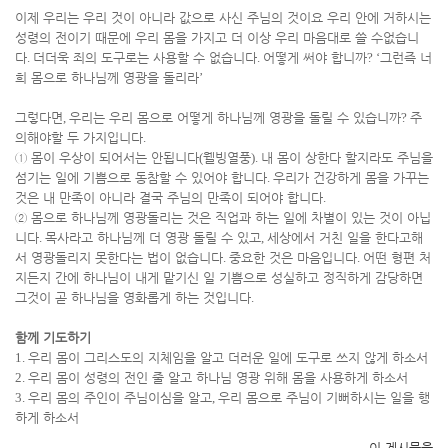
이제 우리는 우리 것이 아니라 값으로 사신 주님의 것이요 우리 안에 거하시는
성령의 전이기 때문에 우리 몸을 가지고 더 이상 우리 마음대로 쓸 수없습니
다
.
더더욱 죄의 도구로는 사용할 수 없습니다
.
어떻게 써야 합니까
? ‘
그런즉 너
희 몸으로 하나님께 영광을 돌리라
’
그렇다면
,
우리는 우리 몸으로 어떻게 하나님께 영광을 돌릴 수 있습니까
?
주
의해야할 두 가지입니다
.
①
몸이 우상이 되어서는 안됩니다
(
웰빙열풍
).
내 몸이 상한다 할지라도 주님을
섬기는 일에 기쁨으로 동참할 수 있어야 합니다
.
우리가 건강하게 몸을 가꾸는
것은 내 만족이 아니라 결국 주님의 만족이 되어야 합니다
.
②
몸으로 하나님께 영광돌리는 것은 직업과 하는 일에 차별이 있는 것이 아닙
니다
.
목사라고 하나님께 더 영광 돌릴 수 있고
,
세상에서 거친 일을 한다고해
서 영광돌리지 못한다는 법이 없습니다
.
중요한 것은 마음입니다
.
어떤 형편 처
지든지 간에 하나님이 내게 맡기신 일 기쁨으로 성실하고 정직하게 감당하면
그것이 곧 하나님을 영화롭게 하는 것입니다
.
함께 기도하기
1.
우리 몸이 그리스도의 지체임을 알고 더러운 일에 도구로 쓰지 않게 하소서
2.
우리 몸이 성령의 전인 줄 알고 하나님 영광 위해 몸을 사용하게 하소서
3.
우리 몸의 주인이 주님이심을 알고
,
우리 몸으로 주님이 기뻐하시는 일을 행
하게 하소서
이 게시물을