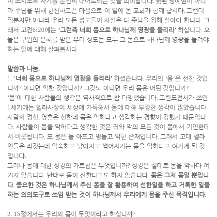
이 쓰시도록 자기를 온전히 내어드리는 것을 의미합니다
.
헛된 명예심이 아니
라 주님을 위해 헌신하고픈 마음으로 이 일에 온 교회가 함께 합시다
.
그런데
직분자만 아니라 우리 모든 성도들이 사실은 다 주님을 위해 살아야 합니다
.
그
래서
고전
6:20
에는
‘
그런즉 너희 몸으로 하나님께 영광을 돌리라
’
하십니다
.
오
늘은 구원의 은혜를 받은 우리 성도는 모두 그 몸으로 하나님께 영광을 돌려야
하는 일에 대해 살펴봅시다
.
말씀과 나눔
.
1. ‘
너희 몸으로 하나님께 영광을 돌리라
’
하셨습니다
.
우리의
‘
몸
’
은 선한 것입
니까
?
아니면 악한 것입니까
?
그것도 아니면 우리 몸은 어떤
것입니까
?
‘
몸
’
에 대한 사람들의 생각은 역사적으로 참 다양했습니다
.
고린도전서가 쓰인
1
세기에는 헬라사상이 세상에 가득해서 몸에 대해 부정한 생각이 많았습니다
.
사람의 정신
,
영혼은 선한데 몸은 악하다고 생각하는 경향이 강했기 때문입니
다
.
사람들이 몸을 악하다고 생각한 것은 죄와 악의 모든 것이 몸에서 기인한데
서 비롯됩니다
.
또 몸은 늘 아프고 병들고 약한 존재입니다
.
그래서 고대 헬라
인들은 죄짓는데 익숙하고 낡아지고 썩어져가는 몸을 악하다고 여기게 된 것
입니다
.
그러나 몸에 대한 성경의 가르침은 무엇입니까
?
성경은 절대로 몸을 악하다 여
기지 않습니다
.
반대로 몸이 선한다고도 하지 않습니다
.
몸은 그저 몸일 뿐입니
다
.
중요한 것은 하나님께서 주신 몸을 잘 활용하여 선한일을 하고 거룩한 일을
하는 의의도구로 쓰임 받는 것이 하나님께서 우리에게 몸을 주신 목적입니다
.
2. 15
절에서는 우리의 몸이 무엇이라고 하십니까
?