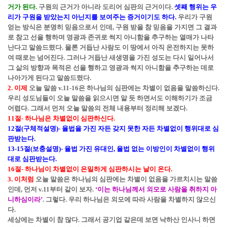
거가 된다
.
구원의 근거가 아니라 도리어 심판의 근거이다.
셋째 행위는 우
리가 구원을 받았는지 아닌지를 보여주는 증거이기도 하다.
우리가 구원
얻는 방식은 분명히 믿음으로서 인데, 구원 받을 참 믿음을 가지면 그 결과
로 참고 선을 행하며 영광과 존귀로 썩지 아니함을 추구하는 열매가 나타
난다고 말씀드렸다. 물론 거듭난 사람도 이 땅에서 아직 온전하지는 못하
여 때로는 넘어진다. 그러나 거듭난 새생명을 가진 성도는 다시 일어나서
그 삶의 방향과 목적은 선을 행하고 영광과 썩지 아니함을 추구하는 데로
나아가게 된다고 말씀드렸다.
2. 이제
오늘 말씀 v.11-16은 하나님의 심판에는 차별이 없음을 말씀하신다.
우리 성도님들이 오늘 말씀을 읽으시면 알 듯 하면서도 이해하기가 조금
어렵다. 그래서 먼저 오늘 말씀의 전체 내용부터 정리해 보겠다.
11절- 하나님은 차별없이 심판하신다.
12절(구체적설명)- 율법을 가진 자든 갖지 못한 자든 차별없이 행위대로 심
판받는다.
13-15절(보충설명)- 율법 가진 유대인, 율법 없는 이방인이 차별없이 행위
대로 심판받는다.
16절- 하나님이 차별없이 은밀하게 심판하시는 날이 온다.
3. 이처럼
오늘 말씀은 하나님의 심판에는 차별이 없음을 가르치시는 말씀
인데, 먼저 v.11부터 같이 보자.
‘이는 하나님께서 외모로 사람을 취하지 아
니하심이라’
. 그렇다. 우리 하나님은 외모에 따라 사람을 차별하지 않으신
다.
세상에는 차별이 참 많다. 그래서 공기업 같은데 보면 낙하산 인사니 하면