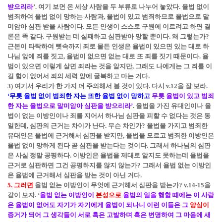
받으리라
’.
여기 보면 온 세상 사람을 두 부류로 나누어 놓았다. 율법 없이
범죄하여 율법 없이 망하는 사람과, 율법이 있고 범죄하므로 율법으로 말
미암아 심판 받을 사람이다. 모든 인생이 스스로 구원에 이르려고 하면 결
론은 똑 같다. 구원받는 데 실패하고 심판받아 망할 뿐이다. 왜 그렇는가?
근본이 타락하여 뼛속까지 죄로 물든 인생은 율법이 있으면 있는 대로 하
나님 앞에 죄를 짓고, 율법이 없으면 없는 대로 또 죄를 짓기 때문이다. 율
법이 있으면 이렇게 살면 죄라는 것을 알지만, 그래도 나에게는 그 죄를 이
길 힘이 없어서 죄의 세력 앞에 굴복하고 마는 거다.
3) 여기서 우리가 한 가지 더 주의해서 볼 것이 있다. 다시 v.12을 잘 보라.
‘무릇 율법 없이 범죄한 자는 또한 율법 없이 망하고
무릇 율법이 있고 범죄
한 자는 율법으로 말미암아 심판을 받으리라’
.
율법을 가진 유대인이나 율
법이 없는 이방인이나 죄를 지어서 하나님 심판을 피할 수 없다는 것은 동
일한데, 심판의 근거는 차이가 난다. 무슨 차인가? 율법을 가지고 범죄한
유대인은 율법에 근거해서 심판을 받지만, 율법을 모르고 범죄한 이방인은
율법 없이 망하게 된다 곧 심판을 받는다는 것이다. 그래서 하나님의 심판
은 사실 정말 공평하다. 이방인은 율법을 제대로 알지도 못하는데 율법을
근거로 심판하면 그건 공평하지를 않지 않는가? 그래서 율법 없는 이방인
은 율법에 근거해서 심판을 받는 것이 아닌 거다.
5. 그러면
율법 없는 이방인이 무엇에 근거해서 심판을 받는가? v.14-15을
같이 보자.
‘
율법 없는 이방인이
본성으로
율법의 일을 행할 때에는 이 사람
은 율법이 없어도 자기가 자기에게 율법이 되나니 이런 이들은 그
양심이
증거가 되어 그 생각들이 서로 혹은 고발하며 혹은 변명하여 그 마음에 새