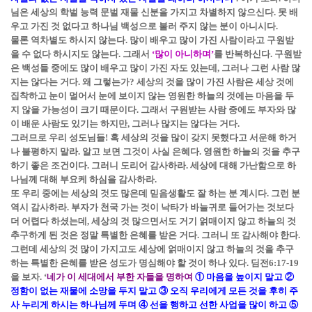
님은 세상의 학벌 능력 문벌 재물 신분을 가지고 차별하지 않으신다. 못 배
우고 가진 것 없다고 하나님 백성으로 불러 주지 않는 분이 아니시다.
물론 역차별도 하시지 않는다. 많이 배우고 많이 가진 사람이라고 구원받
을 수 없다 하시지도 않는다. 그래서
‘많이 아니하며’
를 반복하신다. 구원받
은 백성들 중에도 많이 배우고 많이 가진 자도 있는데, 그러나 그런 사람 많
지는 않다는 거다. 왜 그렇는가? 세상의 것을 많이 가진 사람은 세상 것에
집착하고 눈이 멀어서 눈에 보이지 않는 영원한 하늘의 것에는 마음을 두
지 않을 가능성이 크기 때문이다. 그래서 구원받는 사람 중에도 부자와 많
이 배운 사람도 있기는 하지만, 그러나 많지는 않다는 거다.
그러므로 우리 성도님들! 혹 세상의 것을 많이 갖지 못했다고 서운해 하거
나 불평하지 말라. 알고 보면 그것이 사실 은혜다. 영원한 하늘의 것을 추구
하기 좋은 조건이다. 그러니 도리어 감사하라. 세상에 대해 가난함으로 하
나님께 대해 부요케 하심을 감사하라.
또 우리 중에는 세상의 것도 많은데 믿음생활도 잘 하는 분 계시다. 그런 분
역시 감사하라. 부자가 천국 가는 것이 낙타가 바늘귀로 들어가는 것보다
더 어렵다 하셨는데, 세상의 것 많으면서도 거기 얽매이지 않고 하늘의 것
추구하게 된 것은 정말 특별한 은혜를 받은 거다. 그러니 또 감사해야 한다.
그런데 세상의 것 많이 가지고도 세상에 얽매이지 않고 하늘의 것을 추구
하는 특별한 은혜를 받은 성도가 명심해야 할 것이 하나 있다. 딤전6:17-19
을 보자. ‘
네가 이 세대에서 부한 자들을 명하여
① 마음을 높이지 말고 ②
정함이 없는 재물에 소망을 두지 말고 ③ 오직 우리에게 모든 것을 후히 주
사 누리게 하시는 하나님께 두며 ④ 선을 행하고 선한 사업을 많이 하고 ⑤