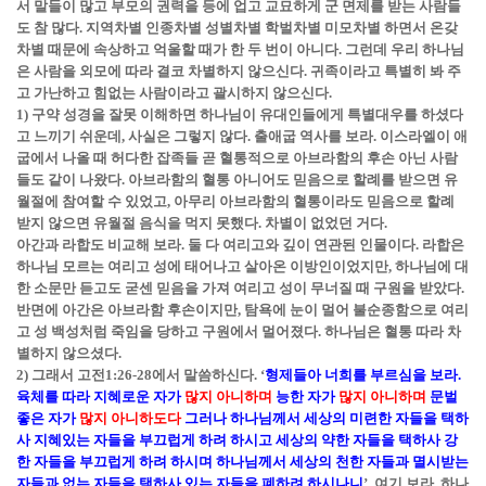
서 말들이 많고 부모의 권력을 등에 업고 교묘하게 군 면제를 받는 사람들
도 참 많다. 지역차별 인종차별 성별차별 학벌차별 미모차별 하면서 온갖
차별 때문에 속상하고 억울할 때가 한 두 번이 아니다. 그런데 우리 하나님
은 사람을 외모에 따라 결코 차별하지 않으신다. 귀족이라고 특별히 봐 주
고 가난하고 힘없는 사람이라고 괄시하지 않으신다.
1) 구약 성경을 잘못 이해하면 하나님이 유대인들에게 특별대우를 하셨다
고 느끼기 쉬운데, 사실은 그렇지 않다. 출애굽 역사를 보라. 이스라엘이 애
굽에서 나올 때 허다한 잡족들 곧 혈통적으로 아브라함의 후손 아닌 사람
들도 같이 나왔다. 아브라함의 혈통 아니어도 믿음으로 할례를 받으면 유
월절에 참여할 수 있었고, 아무리 아브라함의 혈통이라도 믿음으로 할례
받지 않으면 유월절 음식을 먹지 못했다. 차별이 없었던 거다.
아간과 라합도 비교해 보라. 둘 다 여리고와 깊이 연관된 인물이다. 라합은
하나님 모르는 여리고 성에 태어나고 살아온 이방인이었지만, 하나님에 대
한 소문만 듣고도 굳센 믿음을 가져 여리고 성이 무너질 때 구원을 받았다.
반면에 아간은 아브라함 후손이지만, 탐욕에 눈이 멀어 불순종함으로 여리
고 성 백성처럼 죽임을 당하고 구원에서 멀어졌다. 하나님은 혈통 따라 차
별하지 않으셨다.
2) 그래서 고전1:26-28에서 말씀하신다. ‘
형제들아 너희를 부르심을 보라.
육체를 따라 지혜로운 자가
많지 아니하며
능한 자가
많지 아니하며
문벌
좋은 자가
많지 아니하도다
그러나 하나님께서 세상의 미련한 자들을 택하
사 지혜있는 자들을 부끄럽게 하려 하시고 세상의 약한 자들을 택하사 강
한 자들을 부끄럽게 하려 하시며 하나님께서 세상의 천한 자들과 멸시받는
자들과 없는 자들을 택하사 있는 자들을 폐하려 하시나니
’. 여기 보라. 하나