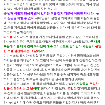
가지고 있으면서도 율법대로 살지 못하고 죄를 짓듯이, 이방인 역시 양심
의 법이 있지만 허다한 죄를 짓는 것이다.
④
넷째 이렇게 양심의 법이 있지만 죄를 짓기 때문에 이방인 역시 하나님
의 심판을 피할 수 없다.
유대인들이 율법을 가지고도 죄를 지음으로 율법
에 근거하여 하나님 심판을 받듯이, 이방인 역시 양심의 법대로 살지 못하
고 죄를 지음으로 양심의 법으로 심판을 받는다. 이 네 가지가 v.14-15이 말
하고자 하는 핵심이다.
6. 오늘
마지막으로 율법을 가진 유대인과 율법 없는 이방인 모두에 대한
하나님의 심판이 구체적으로 어떻게 이루어지는가? v.16을 보자.
‘곧 나의
복음에 이른 바와 같이 하나님이 예수 그리스도로 말미암아 사람들의
은밀
한 것을 심판하시는 그 날
이라’
.
여기 v.16도 짧지만 생각할 것은 참 많은 구절이다. 우선 궁극적으로 심판
하시는 분은 하나님이시다. 그런데 하나님이 누구를 통해 심판하신다고 하
시는가? ‘
예수 그리스도로 말미암아
’ 그랬다. 그렇다. 우리 주님이 천군천
사들을 거느리고 다시 오실 때, 성부 하나님께 모든 권세를 받아 선악 간에
심판하실 것이다. 성부 하나님은 우리 죄를 위해 십자가에 죽으시고 부활
하시고 승천하신 예수님께 심판하시는 권세를 맡기신 것이다.
그런데 예수 그리스도를 통해 심판하시는 일을 가리켜
‘사람들의
은밀한
것을 심판하시는 그 날
이라’
한다. 여기 잘 보라.
‘은밀한 것’
이라고 했다. 2
주 전에도 잠시 말씀드렸지만, 사람들은 자기를 잘 모른다. 그리고 자기 자
신에 대해서 참 관대한다. 그래서 자기가 하나님 앞에서 무슨 일을 했는지,
하나님 보시기에 어떤 추하고 더러운 죄들을 지었는지, 내 마음 속의 생각