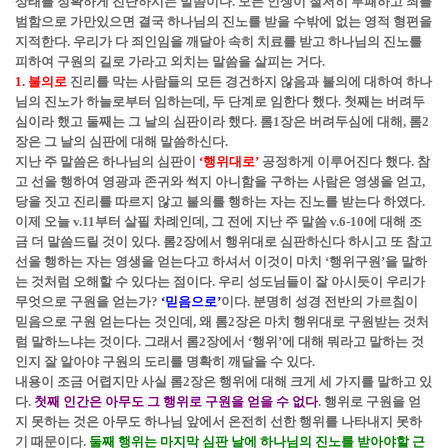
상태를 정확하게 진단하시는 말씀이다. 모든 인생이 철저히 부패하고 죄를
범함으로 가만있으면 결국 하나님의 진노를 받을 수밖에 없는 영적 형편을
지적한다. 우리가 다 죄인임을 깨달아 속히 치료를 받고 하나님의 진노를
피하여 구원의 길로 가라고 외치는 말씀을 살피는 거다.
1. 불의로
진리를 막는 사람들의 모든 경건하지 않음과 불의에 대하여 하나
님의 진노가 하늘로부터 임하는데, 두 단계로 임한다 했다. 첫째는 버려두
심이라 했고 둘째는 그 날의 심판이라 했다. 롬1장은 버려두심에 대해, 롬2
장은 그 날의 심판에 대해 말씀하신다.
지난 주 말씀은 하나님의 심판이
‘행위대로’
공정하게 이루어진다 했다. 참
고 선을 행하여 영광과 존귀와 썩지 아니함을 구하는 사람은 영생을 얻고,
당을 짓고 진리를 따르지 않고 불의를 행하는 자는 진노를 받는다 하였다.
이제 오늘 v.11부터 살필 차례인데, 그 전에 지난 주 말씀 v.6-10에 대해 조
금 더 말씀드릴 것이 있다. 롬2장에서 행위대로 심판하신다 하시고 또 참고
선을 행하는 자는 영생을 얻는다고 하셔서 이것이 마치 ‘행위구원’을 말하
는 것처럼 오해할 수 있다는 점이다. 우리 성도님들이 잘 아시듯이 우리가
무엇으로 구원을 얻는가?
‘믿음으로’
이다. 분명히 성경 전반의 가르침이
믿음으로 구원 얻는다는 것인데, 왜 롬2장은 마치 행위대로 구원받는 것처
럼 말하느냐는 것이다. 그래서 롬2장에서 ‘행위’에 대해 뭐라고 말하는 것
인지 잘 알아야 구원의 도리를 명확히 깨달을 수 있다.
내용이 조금 어렵지만 사실 롬2장은 행위에 대해 크게 세 가지를 말하고 있
다.
첫째 인간은 아무도 그 행위로 구원을 얻을 수 없다
. 행위로 구원을 얻
지 못하는 것은 아무도 하나님 앞에서 온전히 선한 행위를 나타내지 못하
기 때문이다.
둘째 행위는 마지막 심판 날에 하나님의 진노를 받아야할 근