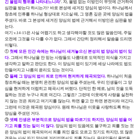
긴 율법의 행위를 나타내느니라
’
. 자, 율법 없는 이방인이 무엇에 근거하여
심판을 받는다 하시는가? 바로 본성에 새겨진 양심의 법이다. 하나님께서
창초에 인류를 하나님 형상대로 지으실 때, 그 영혼 깊은 곳에 양심의 법을
주셨다. 바로 그 본성에 새겨진 양심의 법에 근거해서 이방인은 심판을 받
는다.
여기 v.14-15은 사실 어렵기도 하고 생각해야할 것도 많은 말씀인데, 주일
오전에 그것을 다 다룰 수가 없다. 그래서 간단히 정리해서 말씀을 드리면
이렇다.
①
첫째 모든 인간 속에는 하나님이 새겨놓으신 본성의 법 양심의 법이 있
다
.
그래서 하나님을 안 믿는 사람들도 나름대로 도덕적인 의식을 가지고
생각하고 말하고 판단도 한다. 이 양심의 법이 있기에 세상 나라에도 법도
만들어지고 나름의 윤리도 있는 것이다.
②
둘째 그 양심의 법이 죄로 인하여 현저하게 왜곡되었다.
하나님이 처음
창조하실 때는 분명히 온전한 양심의 법을 주셨는데, 우리 인생들이 그 양
심을 현저하게 더럽히고 왜곡시켜 버렸다. 단적인 한 예로, 남의 것을 도둑
질하는 것은 누구나 죄로 여긴다. 그렇죠? 그런데 이웃에게 사랑을 실천하
지 않는 것은 죄라고 여기지를 않는다. 하면 좋고 안 하면 본전이라 여긴다.
그런데 이것은 왜곡된 양심이다. 원래 하나님은 이웃을 사랑하도록 하는
양심을 주셨던 거다.
③
셋째 인생은 부분적으로 양심의 법을 따르기도 하지만, 양심의 법을 어
기고 죄를 짓는 일이 더 많다.
양심의 법이 있음에도 불구하고 죄를 짓는 것
은 양심의 법이 왜곡되어서 죄를 죄인 줄도 모르고 짓기도 하지만, 또 많은
경우는 사실 자기 양심에 거리끼면서도 죄를 짓는다. 유대인들이 율법을