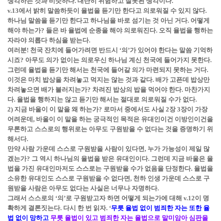
생각하는 것과 비슷하다. 대단히 위험하고 잘못된 생각이다.
v.13에서 밝히 말씀하듯이 율법을 듣기만 한다고 의로워질 수 있지 않다.
하나님 말씀을 듣기만 한다고 하나님을 바로 섬기는 것 아닌 거다. 어떻게
해야 하는가? 들은 바 율법에 순종을 해야 의로워진다. 오직 율법을 행하는
자라야 의롭다 하심을 받는다.
여러분! 천국 잔치에 들어가려면 반드시 ‘의’가 있어야 한다는 말씀 기억하
시죠? 아무도 의가 없이는 의로우신 하나님 계신 천국에 들어가지 못한다.
그런데 율법을 듣기만 해서는 천국에 들어갈 의가 마련되지 못하는 거다.
이것은 마치 밥상을 차려놓고 먹지는 않는 것과 같다. 배가 고픈데 밥상만
차려놓으면 배가 불러지는가? 차려진 밥상의 밥을 먹어야 한다. 마찬가지
다. 율법을 행하지는 않고 듣기만 해서는 절대로 의로워질 수가 없다.
2) 지금 바울이 이 말을 왜 하는가? 로마서 중에서도 사실 2장 3장이 가장
어려운데, 바울이 이 말을 하는 궁극적인 목적은 유대인이건 이방인이건을
무론하고 스스로의 행위로는 아무도 구원받을 수 없다는 것을 증명하기 위
해서다.
만약 사람 가운데 스스로 구원받을 사람이 있다면, 누가 가능성이 제일 많
겠는가? 그 역시 하나님의 율법을 받은 유대인이다. 그런데 지금 바울은 율
법을 가진 유대인마저도 스스로는 구원받을 수가 없음을 단정한다. 율법을
소유한 유대인도 스스로 구원받을 수 없다면, 천하 인생 가운데 스스로 구
원받을 사람은 아무도 없다는 사실은 너무나 자명하다.
그래서 스스로의 ‘의’로 구원받고자 하면 어떻게 되는가에 대해 v.12이 명
확하게 결론짓는다. 다시 한 번 읽자.
‘
무릇 율법 없이 범죄한 자는 또한 율
법 없이 망하고
무릇 율법이 있고 범죄한 자는 율법으로 말미암아 심판을