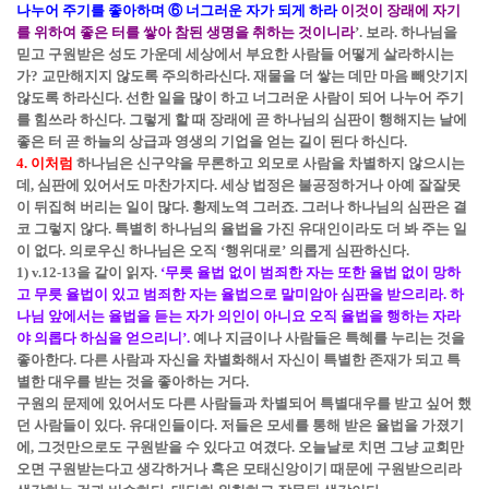
나누어 주기를 좋아하며 ⑥ 너그러운 자가 되게 하라
이것이 장래에 자기
를 위하여 좋은 터를 쌓아 참된 생명을 취하는 것이니라
’. 보라. 하나님을
믿고 구원받은 성도 가운데 세상에서 부요한 사람들 어떻게 살라하시는
가? 교만해지지 않도록 주의하라신다. 재물을 더 쌓는 데만 마음 빼앗기지
않도록 하라신다. 선한 일을 많이 하고 너그러운 사람이 되어 나누어 주기
를 힘쓰라 하신다. 그렇게 할 때 장래에 곧 하나님의 심판이 행해지는 날에
좋은 터 곧 하늘의 상급과 영생의 기업을 얻는 길이 된다 하신다.
4. 이처럼
하나님은 신구약을 무론하고 외모로 사람을 차별하지 않으시는
데, 심판에 있어서도 마찬가지다. 세상 법정은 불공정하거나 아예 잘잘못
이 뒤집혀 버리는 일이 많다. 황제노역 그러죠. 그러나 하나님의 심판은 결
코 그렇지 않다. 특별히 하나님의 율법을 가진 유대인이라도 더 봐 주는 일
이 없다. 의로우신 하나님은 오직 ‘행위대로’ 의롭게 심판하신다.
1) v.12-13을 같이 읽자.
‘
무릇 율법 없이 범죄한 자는 또한 율법 없이 망하
고 무릇 율법이 있고 범죄한 자는 율법으로 말미암아 심판을 받으리라. 하
나님 앞에서는 율법을 듣는 자가 의인이 아니요 오직 율법을 행하는 자라
야 의롭다 하심을 얻으리니
’.
예나 지금이나 사람들은 특혜를 누리는 것을
좋아한다. 다른 사람과 자신을 차별화해서 자신이 특별한 존재가 되고 특
별한 대우를 받는 것을 좋아하는 거다.
구원의 문제에 있어서도 다른 사람들과 차별되어 특별대우를 받고 싶어 했
던 사람들이 있다. 유대인들이다. 저들은 모세를 통해 받은 율법을 가졌기
에, 그것만으로도 구원받을 수 있다고 여겼다. 오늘날로 치면 그냥 교회만
오면 구원받는다고 생각하거나 혹은 모태신앙이기 때문에 구원받으리라