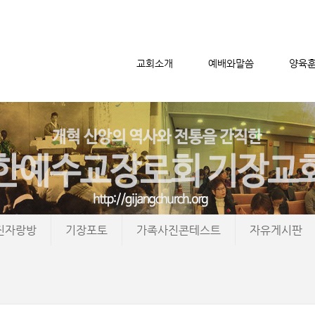
교회소개
예배와말씀
양육
메뉴 건너뛰기
진자랑방
기장포토
가족사진콘테스트
자유게시판