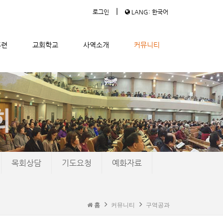
|
로그인
LANG: 한국어
훈련
교회학교
사역소개
커뮤니티
목회상담
기도요청
예화자료
홈
커뮤니티
구역공과