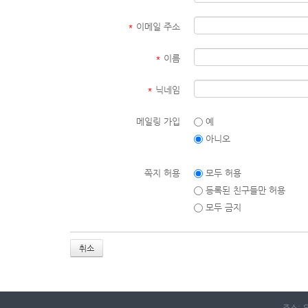
*
이메일 주소
*
이름
*
닉네임
메일링 가입
예
아니오
쪽지 허용
모두 허용
등록된 친구들만 허용
모두 금지
취소