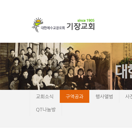
교회소식
구역공과
행사앨범
사
QT나눔방