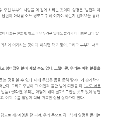
워 주신 부부의 사랑을 더 깊게 하라는 것이다
.
성경은
‘
남편과 아
 남편이 아내를 어느 정도로 귀히 여겨야 하는지 엡
5:25
을 통해
 같이
너희는 선을 행 하고 아무 두려운 일에도 놀라지 아니하면 그의 딸
존귀하게 여기라는 것이다
.
이처럼 각 가정이
,
그리고 부부가 서로
하고 넘어졌던 분이 계실 수도 있다
.
그렇다면
,
우리는 이런 분들을
묻는 것을 볼 수 있다
.
이때 주님은 몸을 굽혀 땅에다가 손가락으
 떠난다
.
그리고 주님이 그 여인과 둘만 남게 되었을 때
“
나도 너를
 말씀하셨다면
,
우리는 어떻게 해야 할까
?
고민할 것도 없이 당연
하고
,
이제 주를 힘입어 더욱 거룩한 삶을 살아가야 한다
.
함으로 제
7
계명을 잘 지켜
,
우리 몸으로 하나님께 영광을 돌리는