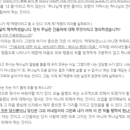
신
성령의 전인 줄을 알지 못
하느냐
너희는 너희 자신의 것이 아니라 값으로 산 것이 되었으니
몸을
‘
내 몸
’
이라고 하지 않는다
. ‘
하나님께 받은 몸이다
,
성령이 거하시는 하나님의 전
 힘써야 하는 것이다
.
나가 제
7
계명이라고 할 수 있다
.
이제 제
7
계명의 의미를 살펴보자
.)
 달리 해석하셨습니다
.
먼저 주님은 간음죄에 대해 무엇이라고 정의하셨습니까
?
에 이미 간음하였느니라
”
’
이라는 뜻이다
.
그런데 여기서 중요한 것은 이 여인이
‘
허락되었느냐
,
아니면 허락되
것이다
.
“
간음죄에 대한 비교
:
바리새인
-
행위
/
예수님
-
행위
+
마음
”.
이처럼 바리새인들과
 행동으로 나타나기 때문에 마음의 죄와 행동의 죄를 엄격하게 구분하지 않고 하나
라고 하시는 예수님의 말씀을 들을 때 우리 모두는 사실
‘
그렇다면 나는 감당할 수가 없다
.
나는
거가 아니겠는가
?
또
,
하나님의 도움 없이는 결코 거룩한 삶을 살 수 없구나
!
하는 것을 깨닫는 
간구하며 살아가야 하는 것이다
.
그럼
,
이제 제
7
계명에 대한 실천적 권면에 대해 살펴보자
.)
는 자는 자기 몸에 죄를 범 하느니라
”
으로 맞서서 싸워야할 죄가 있다
.
오늘 음행의 죄는 소극적으로 피해서 도망가야 할
음행의 죄에 대해서는 맞서는 것이 아니라 피해야 하는 것이다
.
요셉을 생각해보라
.
때 그 마음 중심에 신자로서 매우 중요한 두 가지를 가지고 있었음을 볼 수 있다
.
그것
 것은 당신뿐이니
당신은 그의 아내임이라 그런즉 내가 어찌 이 큰 악을 행하여
하나
줄 아는 것이고
,
②
간음죄는 단지 사람에 대한 죄로 그치는 것이 아니라 하나님께도 죄
 피해야 하는 것이다
.