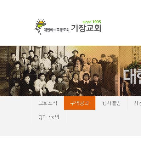
교회소식
구역공과
행사앨범
사
QT나눔방