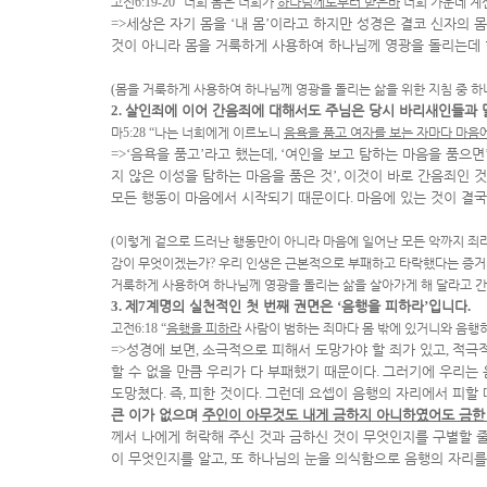
고전
6:19-20 “
너희 몸은 너희가
하나님께로부터 받은바
너희 가운데 계
=>
세상은 자기 몸을
‘
내 몸
’
이라고 하지만 성경은 결코 신자의 
것이 아니라 몸을 거룩하게 사용하여 하나님께 영광을 돌리는데
(
몸을 거룩하게 사용하여 하나님께 영광을 돌리는 삶을 위한 지침 중 하
2.
살인죄에 이어 간음죄에 대해서도 주님은 당시 바리새인들과
마
5:28 “
나는 너희에게 이르노니
음욕을 품고 여자를 보는 자마다 마음
=>‘
음욕을 품고
’
라고 했는데
, ‘
여인을 보고 탐하는 마음을 품으면
지 않은 이성을 탐하는 마음을 품은 것
’,
이것이 바로 간음죄인 
모든 행동이 마음에서 시작되기 때문이다
.
마음에 있는 것이 결국
(
이렇게 겉으로 드러난 행동만이 아니라 마음에 일어난 모든 악까지 죄
감이 무엇이겠는가
?
우리 인생은 근본적으로 부패하고 타락했다는 증
거룩하게 사용하여 하나님께 영광을 돌리는 삶을 살아가게 해 달라고 
3.
제
7
계명의 실천적인 첫 번째 권면은
‘
음행을 피하라
’
입니다
.
고전
6:18 “
음행을 피하라
사람이 범하는 죄마다 몸 밖에 있거니와 음행하
=>
성경에 보면
,
소극적으로 피해서 도망가야 할 죄가 있고
,
적극적
할 수 없을 만큼 우리가 다 부패했기 때문이다
.
그러기에 우리는 
도망쳤다
.
즉
,
피한 것이다
.
그런데 요셉이 음행의 자리에서 피할 
큰 이가 없으며
주인이 아무것도 내게 금하지 아니하였어도 금한
께서 나에게 허락해 주신 것과 금하신 것이 무엇인지를 구별할 
이 무엇인지를 알고
,
또 하나님의 눈을 의식함으로 음행의 자리를