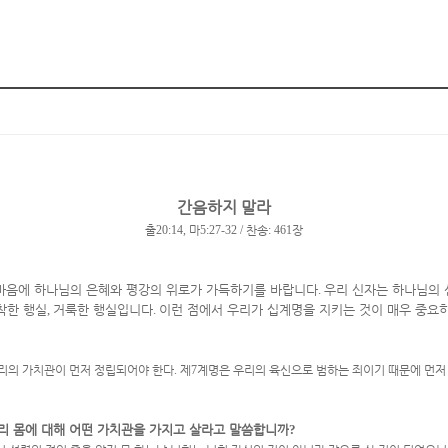
간음하지 말라
출
20:14,
마
5:27-32 /
찬송
: 461
장
마음에 하나님의 은혜와 평강의 위로가 가득하기를 바랍니다
.
우리 신자는 하나님의
착한 행실
,
거룩한 행실입니다
.
이런 점에서 우리가 십계명을 지키는 것이 매우 중요
리의 가치관이 먼저 정립되어야 한다
.
제
7
계명은 우리의 육신으로 범하는 죄이기 때문에 먼저
리 몸에 대해 어떤 가치관을 가지고 살라고 말씀합니까
?