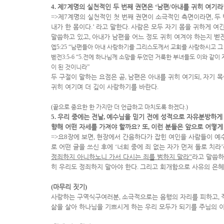
4.
제
7
계명의 실천적인 두 번째 권면은
‘
남편
/
아내를 귀히 여기라
=>
제
7
계명의 실천적인 첫 번째 권면이 소극적인 측면이라면
,
두
내가 한 몸이다
.’
라고 말한다
.
사람은 모두 자기 몸을 귀하게 여
말씀하고 있고
,
아내가 남편을 어느 정도 귀히 여겨야 하는지 벧
엡
5:25 “
남편들아 아내 사랑하기를 그리스도께서 교회를 사랑하시고 그
벧전
3:5-6 “5.
전에 하나님께 소망을 두었던 거룩한 부녀들도 이와 같이
이 된 것이니라
”
두 구절이 말하는 요점은 곧
,
남편은 아내를 귀히 여기되
,
자기 목
귀히 여기며 더 깊이 사랑하기를 바란다
.
(
끝으로 중요한 한 가지만 더 언급하고 마치도록 하겠다
.)
5.
우리 중에는 전날
,
예수님을 믿기 전에 성적으로 자유분방하게 
향해 어떤 자세를 가져야 할까요
?
또
,
이런 분들은 앞으로 어떻게
=>
요
8
장에 보면
,
현장에서 간음하다가 잡힌 여인을 사람들이 예
로 어떤 글을 쓰신 후에
‘
너희 중에 죄 없는 자가 먼저 돌로 치라
’
정죄하지 아니하노니 가서 다시는 죄를 범하지 말라
”
라고 말씀
히 우리도 정죄하지 말아야 한다
.
그리고 회개함으로 사유의 은혜
(
마무리 짓기
)
사랑하는 구역식구여러분
,
소극적으로는 음행의 자리를 피하고
,
삶을 살아 하나님을 기쁘시게 하는 우리 모두가 되기를 주님의 