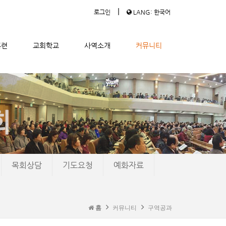
|
로그인
LANG: 한국어
훈련
교회학교
사역소개
커뮤니티
목회상담
기도요청
예화자료
홈
커뮤니티
구역공과