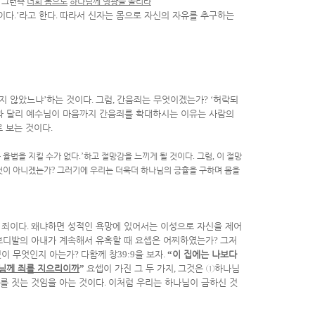
그런즉
너희 몸으로
하나님께 영광을 돌리라
”
이다
.’
라고 한다
.
따라서 신자는 몸으로 자신의 자유를 추구하는
지 않았느냐
’
하는 것이다
.
그럼
,
간음죄는 무엇이겠는가
? ‘
허락되
 달리 예수님이 마음까지 간음죄를 확대하시는 이유는 사람의
로 보는 것이다
.
 율법을 지킬 수가 없다
.’
하고 절망감을 느끼게 될 것이다
.
그럼
,
이 절망
것이 아니겠는가
?
그러기에 우리는 더욱더 하나님의 긍휼을 구하며 몸을
 죄이다
.
왜냐하면 성적인 욕망에 있어서는 이성으로 자신을 제어
보디발의 아내가 계속해서 유혹할 때 요셉은 어찌하였는가
?
그저
이 무엇인지 아는가
?
다함께 창
39:9
을 보자
.
“
이 집에는 나보다
님께 죄를 지으리이까
”
요셉이 가진 그 두 가지
,
그것은
①
하나님
를 짓는 것임을 아는 것이다
.
이처럼 우리는 하나님이 금하신 것