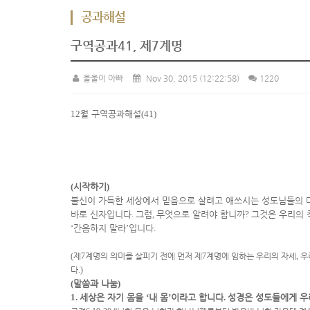
공과해설
구역공과41, 제7계명
울울이 아빠
Nov 30, 2015
(12:22:58)
1220
12
월 구역공과해설
(41)
(
시작하기
)
불신이 가득한 세상에서 믿음으로 살려고 애쓰시는 성도님들의 
바로 신자입니다
.
그럼
,
무엇으로 알려야 합니까
?
그것은 우리의 
‘
간음하지 말라
’
입니다
.
(
제
7
계명의 의미를 살피기 전에 먼저 제
7
계명에 임하는 우리의 자세
,
우
다
.)
(
말씀과 나눔
)
1.
세상은 자기 몸을
‘
내 몸
’
이라고 합니다
.
성경은 성도들에게 우