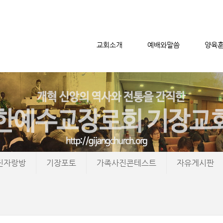
교회소개
예배와말씀
양육
메뉴 건너뛰기
진자랑방
기장포토
가족사진콘테스트
자유게시판