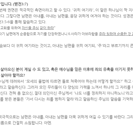
’
입니다
. (
벧전
3:7)
 번째 권면은 적극적인 측면이라고 할 수 있다
. ‘
귀히 여기라
’,
이 말은 하나님이 짝 지
긴다
.
그렇다면 남편은 아내를
,
아내는 남편을
,
응당 귀하게 여겨야 하는 것이다
.
성경은
전
3:5-6
을 통해 말씀하고 있다
.
 교회를 위하여
자신을 주심
같이 하라
”
 자기 남편에게 순종함으로 자기를 단장하였나니
6.
사라가 아브라함을
주라 칭하여 순종한 것
숨보다 더 귀히 여기라는 것이고
,
아내는 남편을 귀히 여기되
, ‘
주
’
라고 부르기까지 
살아오신 분이 계실 수 도 있고
,
혹은 예수님을 믿은 이후에 죄의 유혹을 이기지 못
 살아야 할까요
?
수님께 데려와서
‘
모세의 율법에 따르면 돌로 쳐죽어야 하는데 어떻게 할까요
?’
하고 
라고 말씀하신다
.
그러자 모인 무리들이 다 양심의 가책을 느껴서 하나씩 그 자리를
하신다
.
전혀 흠 없으신
,
절대 의인이신 주님께서
’
나도 너를 정죄하지 아니하노니
‘
라고
를 받은 분들은
’
가서 다시는 죄를 범하지 말라
‘
라고 말씀하신 주님의 말씀을 기억
적극적으로는 남편은 아내를
,
아내는 남편을 더욱 귀하게 여길 수 있기를 바란다
.
그리
이름으로 간절히 소원합니다
.
아멘
.