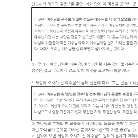
찬송시의 제목과 같은
5
절 말씀
‘
너희 안에 이 마음을 품으라
.
곧
이것은
‘
예수님을 구주로 영접한 성도는 예수님을 내 삶의 모델로 삼
수님이다
.
우리를 구원하신 하늘 아버지는 우리가 예수님처럼 생각하
씀하신다
.
하나님이 독생자 예수님을 세상에 보내셔서 우리 대신 죽게
예수님처럼 사는 사람을 만들고 싶으셨기 때문이다
.
한분 하나님의 아
나님의 아들들이 작은 예수님이 되어 예수님처럼 살게 하려는 꿈을 가
다
.
따라서 우리는 예수님을 삶의 모델로 삼아야 하는 것이다
.
※
‘
우리가 예수님처럼 되는 것
,
예수님처럼 사는 것이 불가능하
성경은 결코 우리에게 양보 없이 이것을 요구하기 때문이다
.
3.
세상에 오시기 전 예수님의 본래 신분에 대해
‘
그는 근본 하나
이것은
‘
예수님은 원래
(
영원 전부터
)
성부 하나님과 동일한 본질을 가
하나님이시다
.
라는 말이다
.
우리 예수님은 우리 인생들처럼 어머니 
가 아니다
.
세상에 오시기 전에 이미 저 하늘 세계에 계셨는데
,
영원 
나님으로서 영광 가운데 계셨다
.
무한한 지혜
,
무한한 능력
,
무한한 의
※
하나님의 본체의 한 모습을 이사야
6
장의 모습을 통해 우리는 
이런 하나님의 본체를 가지신 분이시다
. (
신약에 가면 증명됨
.
↓
)
※
신약에 보면 세상에 오시기 전 예수님의 원래의 본체가 어떠