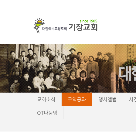
교회소식
구역공과
행사앨범
사
QT나눔방