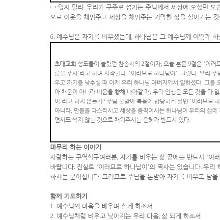
↔
잊지 말라
.
우리가 구주로 섬기는 주님께서 세상에 오셨던 모
으로 이웃을 채워주고 세상을 채워주는 기막힌 삶을 살아가는 
6.
예수님은 자기를 비우셨는데
,
하나님은 그 예수님께 어떻게 
초대교회 성도들이 불렀던 찬송시의
2
절이자
,
오늘 본문
9
절은
‘
이러므
름을 주사
’
라고 하며 시작한다
. ‘
이러므로 하나님이
’.
그렇다
.
우리 주
우고 자기를 낮추실 때 이제 우리 하나님 아버지께서 일하셨다
.
그를 
아 채움이 아니라 비움을 향해 나아갈 때
,
우리 인생은 모든 것을 다 
이
’
라고 하지 않는가
?
주님 본받아 복음에 합당하게 살면
‘
이러므로 
아니라
,
만물을 다스리시고 세상을 움직이시는 하나님이 우리의 삶에 
면서도 썩지 않는 것으로 채워주시는 은혜가 반드시 있다
.
마무리 하는 이야기
사랑하는 구역식구여러분
,
자기를 비우는 삶 끝에는 반드시
‘
이러
바랍니다
.
진실로
‘
이러므로 하나님이
’
의 역사는 있습니다
.
우리 
하시는 분이십니다
.
그러므로 주님을 본받아 자기를 비우고 남을
함께 기도하기
1.
예수님의 마음을 배우며 살게 하소서
2.
예수님처럼 비우고 낮아지는 우리 마음
,
삶 되게 하소서