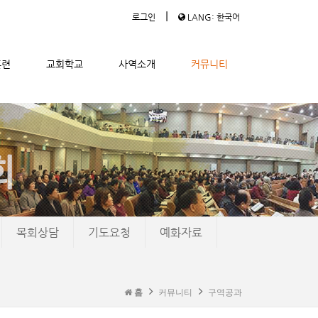
|
로그인
LANG: 한국어
훈련
교회학교
사역소개
커뮤니티
목회상담
기도요청
예화자료
홈
커뮤니티
구역공과