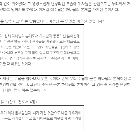
과 같이 희어졌다
.
그 영광스럽게 변형되신 모습에 제자들은 한편으로는 두려워서 
좋겠다고 말하기도 하였다
.
이처럼 예수님은 하나님의 본체를 가지신 분이시다
.
를 낮추시고
’
하는 말씀입니다
.
예수님 은 무엇을 비우신 것입니까
?
다
.
원래 하나님의 본체로서 하나님과 동등하신 분이신데
,
서 온전한 영광 가운데 천사들을 비롯하여 모든 피조물로
 이 낮은 세상에 오셨다
.
그것도 죄인들을 대신하여 대속
가 아니라 누우실 곳이 없어 짐승의 구유에 탄생하심으로
하시지 않고 섬기는 종으로 사시려고 주님은 자리를 비워
귀를 다 비우신 것이다
.
때 세상은 주님을 알아보지 못한 것이다
.
만약 우리 주님이 근본 하나님의 본체이신 
 환영하였을 것이다
.
그런데 주님은 근본 하나님의 본체이신 그 영광과 권리를 완전히
에 대해 증거 하는 말씀이다
>
니까
? (
참조
.
전도서
4
장
)
채우기 위해 몸부림친다
.
내가 가진 것만으로 나를 채우기에
 누구도 자기를 비우고 또 내어줌으로 이웃을 채워 주려하
다
.