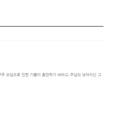
구주 오심으로 인한 기쁨이 충만하기 바라고
,
주님의 낮아지신 그