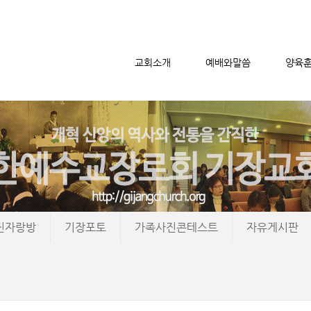
교회소개
예배와말씀
양육
메뉴 건너뛰기
진자랑방
기장포토
가족사진콘테스트
자유게시판