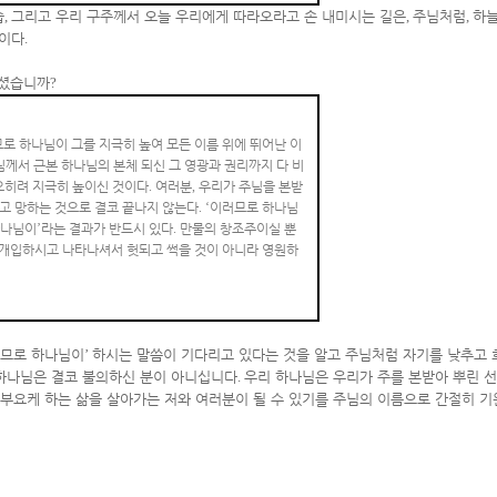
습
,
그리고 우리 구주께서 오늘 우리에게 따라오라고 손 내미시는 길은
,
주님처럼
,
하늘
것이다
.
하셨습니까
?
로 하나님이 그를 지극히 높여 모든 이름 위에 뛰어난 이
님께서 근본 하나님의 본체 되신 그 영광과 권리까지 다 비
오히려 지극히 높이신 것이다
.
여러분
,
우리가 주님을 본받
잃고 망하는 것으로 결코 끝나지 않는다
. ‘
이러므로 하나님
하나님이
’
라는 결과가 반드시 있다
.
만물의 창조주이실 뿐
개입하시고 나타나셔서 헛되고 썩을 것이 아니라 영원하
므로 하나님이
’
하시는 말씀이 기다리고 있다는 것을 알고 주님처럼 자기를 낮추고 
하나님은 결코 불의하신 분이 아니십니다
.
우리 하나님은 우리가 주를 본받아 뿌린 선
 부요케 하는 삶을 살아가는 저와 여러분이 될 수 있기를 주님의 이름으로 간절히 