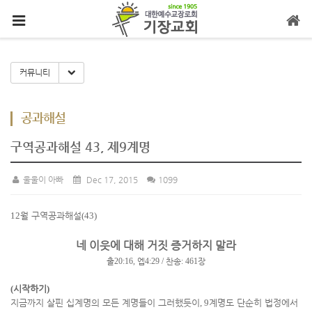
메뉴 건너뛰기
Toggle Dropdown
커뮤니티
공과해설
구역공과해설 43, 제9계명
울울이 아빠
Dec 17, 2015
1099
12
월 구역공과해설
(43)
네 이웃에 대해 거짓 증거하지 말라
출
20:16,
엡
4:29 /
찬송
: 461
장
(
시작하기
)
지금까지 살핀 십계명의 모든 계명들이 그러했듯이
, 9
계명도 단순히 법정에서