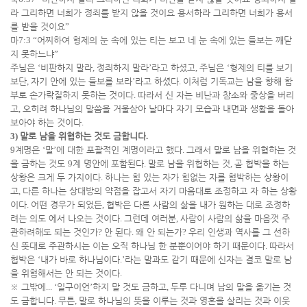
라 그리하면 너희가 정죄를 받지 않을 것이요 용서하라 그리하면 너희가 용서
를 받을 것이요
”
마
7:3 “
어찌하여 형제의 눈 속에 있는 티는 보고 네 눈 속에 있는 들보는 깨닫
지 못하느냐
”
주님은
‘
비판하지 말라
,
정죄하지 말라
’
라고 하셨고
,
주님은
‘
형제의 티를 보기
보단
,
자기 안에 있는 들보를 보라
’
라고 하셨다
.
이처럼 기독교는 남을 향해 함
부로 손가락질하지 못하는 것이다
.
따라서 신 자는 비난과 참소와 중상을 버리
고
,
오히려 하나님의 말씀을 거울삼아 날마다 자기 모습과 내면과 생활을 돌아
보아야 하는 것이다
.
3)
말로 남을 위협하는 것도 금합니다
.
9
계명은
‘
말
’
에 대한 포괄적인 계명이라고 했다
.
그래서 말로 남을 위협하는 것
을 금하는 것도
9
계 명안에 포함된다
.
말로 남을 위협하는 것
,
곧 협박을 하는
상황은 크게 두 가지이다
.
하나는 힘 있는 자가 힘없는 자를 협박하는 상황이
고
,
다른 하나는 상대방의 약점을 잡고서 자기 마음대로 조정하고 자 하는 상황
이다
.
어떤 경우가 되었든
,
협박은 다른 사람의 삶을 내가 원하는 대로 조정하
려는 의도 에서 나오는 것이다
.
그런데 여러분
,
사람이 사람의 삶을 마음껏 주
관하려해도 되는 것인가
?
안 된다
.
왜 안 되는가
?
우리 인생과 역사를 그 선하
신 뜻대로 주관하시는 이는 오직 하나님 한 분뿐이어야 하기 때문이다
.
따라서
협박은
‘
내가 바로 하나님이다
.’
라는 말과도 같기 때문에 신자는 결코 말로 남
을 위협해서는 안 되는 것이다
.
※
그밖에
... ‘
일구이언
’
하지 말 것도 금하고
,
두루 다니며 남의 말을 옮기는 것
도 금합니다
.
무튼
,
말로 하나님의 뜻을 이루는 것과 영혼을 살리는 것과 이웃