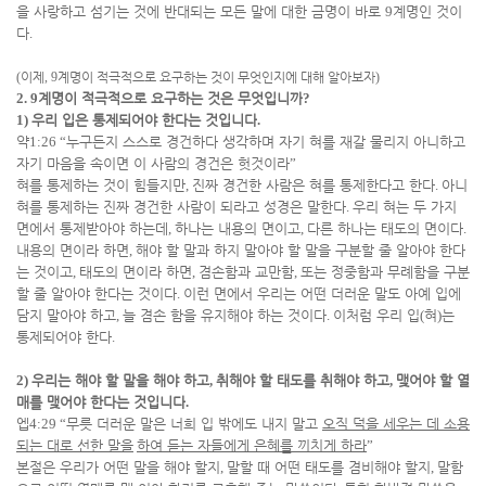
을 사랑하고 섬기는 것에 반대되는 모든 말에 대한 금명이 바로
9
계명인 것이
다
.
(
이제
, 9
계명이 적극적으로 요구하는 것이 무엇인지에 대해 알아보자
)
2. 9
계명이 적극적으로 요구하는 것은 무엇입니까
?
1)
우리 입은 통제되어야 한다는 것입니다
.
약
1:26 “
누구든지 스스로 경건하다 생각하며 자기 혀를 재갈 물리지 아니하고
자기 마음을 속이면 이 사람의 경건은 헛것이라
”
혀를 통제하는 것이 힘들지만
,
진짜 경건한 사람은 혀를 통제한다고 한다
.
아니
혀를 통제하는 진짜 경건한 사람이 되라고 성경은 말한다
.
우리 혀는 두 가지
면에서 통제받아야 하는데
,
하나는 내용의 면이고
,
다른 하나는 태도의 면이다
.
내용의 면이라 하면
,
해야 할 말과 하지 말아야 할 말을 구분할 줄 알아야 한다
는 것이고
,
태도의 면이라 하면
,
겸손함과 교만함
,
또는 정중함과 무례함을 구분
할 줄 알아야 한다는 것이다
.
이런 면에서 우리는 어떤 더러운 말도 아예 입에
담지 말아야 하고
,
늘 겸손 함을 유지해야 하는 것이다
.
이처럼 우리 입
(
혀
)
는
통제되어야 한다
.
2)
우리는 해야 할 말을 해야 하고
,
취해야 할 태도를 취해야 하고
,
맺어야 할 열
매를 맺어야 한다는 것입니다
.
엡
4:29 “
무릇 더러운 말은 너희 입 밖에도 내지 말고
오직 덕을 세우는 데 소용
되는 대로 선한 말을
하여 듣는 자들에게 은혜를 끼치게 하라
”
본절은 우리가 어떤 말을 해야 할지
,
말할 때 어떤 태도를 겸비해야 할지
,
말함