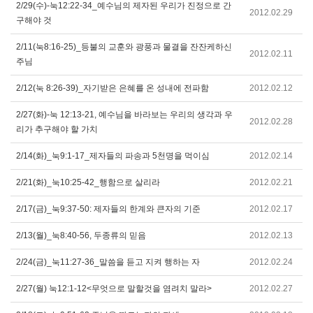
2/29(수)-눅12:22-34_예수님의 제자된 우리가 진정으로 간
2012.02.29
구해야 것
2/11(눅8:16-25)_등불의 교훈와 광풍과 물결을 잔잔케하신
2012.02.11
주님
2/12(눅 8:26-39)_자기받은 은혜를 온 성내에 전파함
2012.02.12
2/27(화)-눅 12:13-21, 예수님을 바라보는 우리의 생각과 우
2012.02.28
리가 추구해야 할 가치
2/14(화)_눅9:1-17_제자들의 파송과 5천명을 먹이심
2012.02.14
2/21(화)_눅10:25-42_행함으로 살리라
2012.02.21
2/17(금)_눅9:37-50: 제자들의 한계와 큰자의 기준
2012.02.17
2/13(월)_눅8:40-56, 두종류의 믿음
2012.02.13
2/24(금)_눅11:27-36_말씀을 듣고 지켜 행하는 자
2012.02.24
2/27(월) 눅12:1-12<무엇으로 말할것을 염려치 말라>
2012.02.27