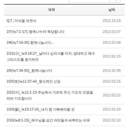
제목
날짜
Q,T ; 이삭을 보면서
2012.10.29
2/7(눅7:1-17): 함께나누며 묵상합니다
2012.02.07
2/8(눅7:18-35) 함께나눕시다...
2012.02.08
2/15(수)_눅9:18-27_날마다 십자가를 지자, 담대하고 예수
2012.02.15
그리스도를 증거하자
2/9(눅7:36-50)_함께나눕니다
2012.02.09
2/25(토)눅11:37-44_형식적인 신앙
2012.02.25
2/22(수)_눅11:1-13 주님께서 가르쳐 주신 기도의 모범을
2012.02.22
따라 기도합시다
2/20(월)_눅10:17-24_내가 참 기뻐해야할 것
2012.02.20
2/10(눅8:1-15)_예수님을 섬긴 여인들과 씨뿌리는 비유
2012.02.10