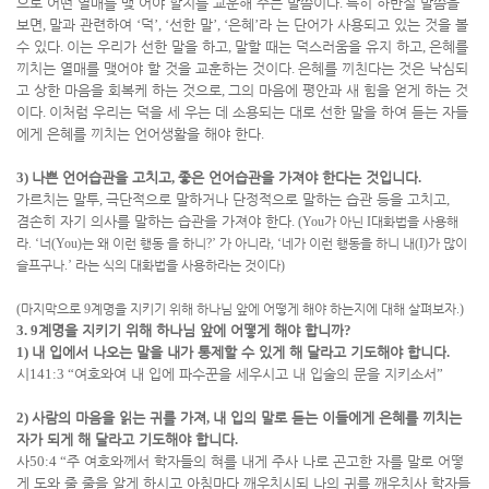
으로 어떤 열매를 맺 어야 할지를 교훈해 주는 말씀이다
.
특히 하반절 말씀을
보면
,
말과 관련하여
‘
덕
’, ‘
선한 말
’, ‘
은혜
’
라 는 단어가 사용되고 있는 것을 볼
수 있다
.
이는 우리가 선한 말을 하고
,
말할 때는 덕스러움을 유지 하고
,
은혜를
끼치는 열매를 맺어야 할 것을 교훈하는 것이다
.
은혜를 끼친다는 것은 낙심되
고 상한 마음을 회복케 하는 것으로
,
그의 마음에 평안과 새 힘을 얻게 하는 것
이다
.
이처럼 우리는 덕을 세 우는 데 소용되는 대로 선한 말을 하여 듣는 자들
에게 은혜를 끼치는 언어생활을 해야 한다
.
3)
나쁜 언어습관을 고치고
,
좋은 언어습관을 가져야 한다는 것입니다
.
가르치는 말투
,
극단적으로 말하거나 단정적으로 말하는 습관 등을 고치고
,
겸손히 자기 의사를 말하는 습관을 가져야 한다
.
(You
가 아닌
I
대화법을 사용해
라
. ‘
너
(You)
는 왜 이런 행동 을 하니
?’
가 아니라
, ‘
네가 이런 행동을 하니 내
(I)
가 많이
슬프구나
.’
라는 식의 대화법을 사용하라는 것이다
)
(
마지막으로
9
계명을 지키기 위해 하나님 앞에 어떻게 해야 하는지에 대해 살펴보자
.)
3. 9
계명을 지키기 위해 하나님 앞에 어떻게 해야 합니까
?
1)
내 입에서 나오는 말을 내가 통제할 수 있게 해 달라고 기도해야 합니다
.
시
141:3 “
여호와여 내 입에 파수꾼을 세우시고 내 입술의 문을 지키소서
”
2)
사람의 마음을 읽는 귀를 가져
,
내 입의 말로 듣는 이들에게 은혜를 끼치는
자가 되게 해 달라고 기도해야 합니다
.
사
50:4 “
주 여호와께서 학자들의 혀를 내게 주사 나로 곤고한 자를 말로 어떻
게 도와 줄 줄을 알게 하시고 아침마다 깨우치시되 나의 귀를 깨우치사 학자들