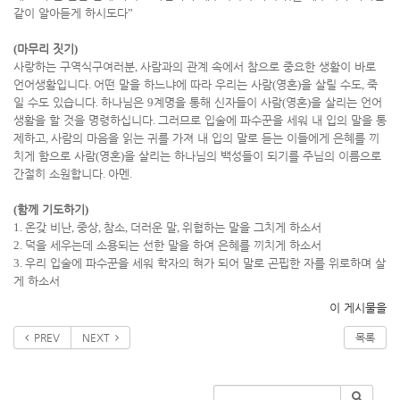
같이 알아듣게 하시도다
”
(
마무리 짓기
)
사랑하는 구역식구여러분
,
사람과의 관계 속에서 참으로 중요한 생활이 바로
언어생활입니다
.
어떤 말을 하느냐에 따라 우리는 사람
(
영혼
)
을 살릴 수도
,
죽
일 수도 있습니다
.
하나님은
9
계명을 통해 신자들이 사람
(
영혼
)
을 살리는 언어
생활을 할 것을 명령하십니다
.
그러므로 입술에 파수꾼을 세워 내 입의 말을 통
제하고
,
사람의 마음을 읽는 귀를 가져 내 입의 말로 듣는 이들에게 은혜를 끼
치게 함으로 사람
(
영혼
)
을 살리는 하나님의 백성들이 되기를 주님의 이름으로
간절히 소원합니다
.
아멘
.
(
함께 기도하기
)
1.
온갖 비난
,
중상
,
참소
,
더러운 말
,
위협하는 말을 그치게 하소서
2.
덕을 세우는데 소용되는 선한 말을 하여 은혜를 끼치게 하소서
3.
우리 입술에 파수꾼을 세워 학자의 혀가 되어 말로 곤핍한 자를 위로하며 살
게 하소서
이 게시물을
PREV
NEXT
목록