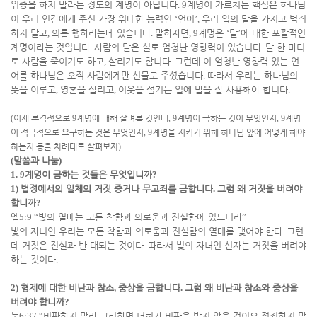
위증을 하지 말라는 정도의 계명이 아닙니다
. 9
계명이 가르치는 핵심은 하나님
이 우리 인간에게 주신 가장 위대한 능력인
‘
언어
’,
우리 입의 말을 가지고 범죄
하지 말고
,
의를 행하라는데 있습니다
.
말하자면
, 9
계명은
‘
말
’
에 대한 포괄적인
계명이라는 것입니다
.
사람의 말은 실로 엄청난 영향력이 있습니다
.
말 한 마디
로 사람을 죽이기도 하고
,
살리기도 합니다
.
그런데 이 엄청난 영향력 있는 언
어를 하나님은 오직 사람에게만 선물로 주셨습니다
.
따라서 우리는 하나님의
뜻을 이루고
,
영혼을 살리고
,
이웃을 섬기는 일에 말을 잘 사용해야 합니다
.
(
이제 본격적으로
9
계명에 대해 살펴볼 것인데
, 9
계명이 금하는 것이 무엇인지
, 9
계명
이 적극적으로 요구하는 것은 무엇인지
, 9
계명을 지키기 위해 하나님 앞에 어떻게 해야
하는지 등을 차례대로 살펴보자
)
(
말씀과 나눔
)
1. 9
계명이 금하는 것들은 무엇입니까
?
1)
법정에서의 일체의 거짓 증거나 무고죄를 금합니다
.
그럼 왜 거짓을 버려야
합니까
?
엡
5:9 “
빛의 열매는 모든 착함과 의로움과 진실함에 있느니라
”
빛의 자녀인 우리는 모든 착함과 의로움과 진실함의 열매를 맺어야 한다
.
그런
데 거짓은 진실과 반 대되는 것이다
.
따라서 빛의 자녀인 신자는 거짓을 버려야
하는 것이다
.
2)
형제에 대한 비난과 참소
,
중상을 금합니다
.
그럼 왜 비난과 참소와 중상을
버려야 합니까
?
눅
6:37 “
비판하지 말라 그리하면 너희가 비판을 받지 않을 것이요 정죄하지 말