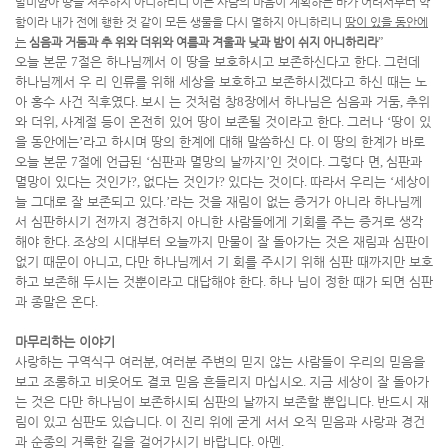
말미암아 땅을 저주하지 아니하리니 이는 사람의 마음이 계획하는 바가 어려서부터 악
함이라 내가 전에 행한 것 같이 모든 생물을 다시 멸하지 아니하리니
땅이 있을 동안에
는
심음과 거둠과 추
위와 더위와 여름과 겨울과 낮과 밤이 쉬지 아니하리라
”
오늘 본문
7
절은 하나님께서 이 땅을 보호하시고 보존하신다고 한다
.
그런데
하나님께서 우 리 인류를 위해 세상을 보호하고 보존하시겠다고 하신 때는 노
아 홍수 사건 직후였다
.
보시 는 것처럼 창
8
장에서 하나님은 심음과 거둠
,
추위
와 더위
,
사계절 등이 온전히 있어 땅이 보존될 것이라고 한다
.
그러나
‘
땅이 있
을 동안에는
’
라고 하시며 땅의 한계에 대해 말씀하신 다
.
이 땅의 한계가 바로
오늘 본문
7
절에 언급된
‘
심판과 멸망의 날까지
’
인 것이다
.
그렇다 면
,
심판과
멸망이 있다는 것인가
?,
없다는 것인가
?
있다는 것이다
.
따라서 우리는
‘
세상이
늘 그대로 잘 보존되고 있다
.’
라는 것을 재림이 없는 증거가 아니라 하나님께
서 심판하시기 전까지 경건하지 아니한 사람들에게 기회를 주는 증거로 생각
해야 한다
.
조상의 시대부터 오늘까지 만물이 잘 돌아가는 것은 재림과 심판이
없기 때문이 아니고
,
다만 하나님께서 기 회를 주시기 위해 심판 때까지만 보호
하고 보존해 두시는 것뿐이라고 대답해야 한다
.
하나 님이 정한 때가 되면 심판
과 종말은 온다
.
마무리하는 이야기
사랑하는 구역식구 여러분
,
여러분 주변의 믿지 않는 사람들이 우리의 믿음을
보고 조롱하고 비웃어도 결코 믿음 흔들리지 마십시오
.
지금 세상이 잘 돌아가
는 것은 다만 하나님이 보존하시되 심판의 날까지 보존할 뿐입니다
.
반드시 재
림이 있고 심판도 있습니다
.
이 진리 위에 굳게 서서 오직 믿음과 사랑과 경건
과 순종의 거룩한 길을 걸어가시기 바랍니다
.
아멘
.