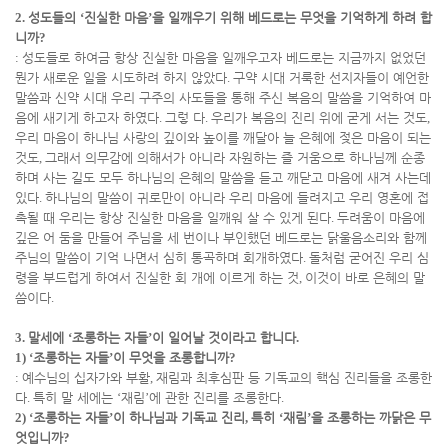
2.
성도들의
‘
진실한 마음
’
을 일깨우기 위해 베드로는 무엇을 기억하게 하려 합
니까
?
:
성도들로 하여금 항상 진실한 마음을 일깨우고자 베드로는 지금까지 없었던
뭔가 새로운 일을 시도하려 하지 않았다
.
구약 시대 거룩한 선지자들이 예언한
말씀과 신약 시대 우리 구주의 사도들을 통해 주신 복음의 말씀을 기억하여 마
음에 새기게 하고자 하였다
.
그렇 다
.
우리가 복음의 진리 위에 굳게 서는 것도
,
우리 마음이 하나님 사랑의 깊이와 높이를 깨달아 늘 은혜에 젖은 마음이 되는
것도
,
그래서 의무감에 의해서가 아니라 자원하는 즐 거움으로 하나님께 순종
하며 사는 길도 모두 하나님의 은혜의 말씀을 듣고 깨닫고 마음에 새겨 사는데
있다
.
하나님의 말씀이 귀로만이 아니라 우리 마음에 들려지고 우리 영혼에 접
촉될 때 우리는 항상 진실한 마음을 일깨워 살 수 있게 된다
.
두려움이 마음에
깊은 어 둠을 만들어 주님을 세 번이나 부인했던 베드로는 닭울음소리와 함께
주님의 말씀이 기억 나면서 심히 통곡하며 회개하였다
.
돌처럼 굳어진 우리 심
령을 부드럽게 하여서 진실한 회 개에 이르게 하는 것
,
이것이 바로 은혜의 말
씀이다
.
3.
말세에
‘
조롱하는 자들
’
이 일어날 것이라고 합니다
.
1) ‘
조롱하는 자들
’
이 무엇을 조롱합니까
?
:
예수님의 십자가와 부활
,
재림과 최후심판 등 기독교의 핵심 진리들을 조롱한
다
.
특히 말 세에는
‘
재림
’
에 관한 진리를 조롱한다
.
2) ‘
조롱하는 자들
’
이 하나님과 기독교 진리
,
특히
‘
재림
’
을 조롱하는 까닭은 무
엇입니까
?