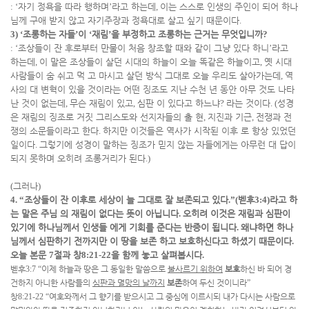
: ‘
자기 정욕을 따라 행하며
’
라고 하는데
,
이는 스스로 인생의 주인이 되어 하나
님께 구애 받지 않고 자기주장과 정욕대로 살고 싶기 때문이다
.
3) ‘
조롱하는 자들
’
이
‘
재림
’
을 부정하고 조롱하는 근거는 무엇입니까
?
: ‘
조상들이 잔 후로부터 만물이 처음 창조할 때와 같이 그냥 있다 하니
’
라고
하는데
,
이 말은 조상들이 살던 시대의 하늘이 오늘 똑같은 하늘이고
,
옛 시대
사람들이 숨 쉬고 먹 고 마시고 살던 방식 그대로 오늘 우리도 살아가는데
,
역
사의 대 변혁이 있을 것이라는 어떤 징조도 지난 수천 년 동안 아무 것도 나타
난 것이 없는데
,
무슨 재림이 있고
,
심판 이 있다고 하느냐
?
라는 것이다
. (
성경
은 재림의 징조로 거짓 그리스도와 선지자들의 출 현
,
지진과 기근
,
전쟁과 전
쟁의 소문들이라고 한다
.
하지만 이것들은 역사가 시작된 이후 로 항상 있었던
일이다
.
그렇기에 성경이 말하는 징조가 믿지 않는 자들에게는 아무런 대 답이
되지 못하며 오히려 조롱거리가 된다
.)
(
그러나
)
4. “
조상들이 잔 이후로 세상이 늘 그대로 잘 보존되고 있다
.”(
벧후
3:4)
라고 하
는 말은 주님 의 재림이 없다는 뜻이 아닙니다
.
오히려 이것은 재림과 심판이
있기에 하나님께서 인생들 에게 기회를 준다는 반증이 됩니다
.
왜냐하면 하나
님께서 심판하기 전까지만 이 땅을 보존 하고 보호하신다고 하셨기 때문이다
.
오늘 본문
7
절과 창
8:21-22
을 함께 놓고 살펴봅시다
.
벧후
3:7 “
이제 하늘과 땅은 그 동일한 말씀으로
불사르기 위하여
보호
하신 바 되어 경
건하지 아니한 사람들의
심판과 멸망의 날까지
보존
하여 두신 것이니라
”
창
8:21-22 “
여호와께서 그 향기를 받으시고 그 중심에 이르시되 내가 다시는 사람으로