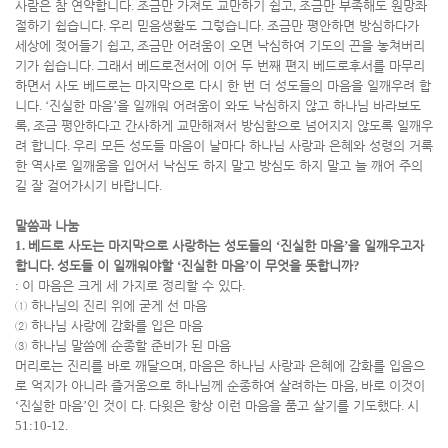
사람은 참 연약합니다
.
조금만 가져도 교만하기 쉽고
,
조금만 부족해도 원망좌
절하기 쉽습니다
.
우리 믿음생활도 그렇습니다
.
조금만 평안하면 방심하다가
세상에 젖어들기 쉽고
,
조금만 어려움이 오면 낙심하여 기도의 끈을 놓쳐버리
기가 쉽습니다
.
그래서 베드로전서에 이어 두 번째 편지 베드로후서를 마무리
하면서 사도 베드로는 마지막으로 다시 한 번 더 성도들의 마음을 일깨우려 합
니다
. ‘
진실한 마음
’
을 일깨워 어려움이 와도 낙심하지 않고 하나님 바라보도
록
,
조금 평안하다고 간사하게 교만해져서 방심함으로 넘어지지 않도록 일깨우
려 합니다
.
우리 모든 성도들 마음이 날마다 하나님 사랑과 은혜와 성령의 거룩
한 역사로 일깨움을 입어서 낙심도 하지 말고 방심도 하지 말고 늘 깨어 주의
길 잘 걸어가시기 바랍니다
.
말씀과 나눔
1.
베드로 사도는 마지막으로 사랑하는 성도들의
‘
진실한 마음
’
을 일깨우고자
합니다
.
성도들 이 일깨워야할
‘
진실한 마음
’
이 무엇을 뜻합니까
?
:
이 마음은 크게 세 가지로 정리할 수 있다
.
①
하나님의 진리 위에 굳게 선 마음
②
하나님 사랑에 감화를 입은 마음
③
하나님 말씀에 순종할 준비가 된 마음
머리로는 진리를 바로 깨달으며
,
마음은 하나님 사랑과 은혜에 감화를 입음으
로 억지가 아니라 즐거움으로 하나님께 순종하여 살려하는 마음
,
바로 이것이
‘
진실한 마음
’
인 것이 다
.
다윗은 항상 이런 마음을 품고 살기를 기도했다
.
시
51:10-12.