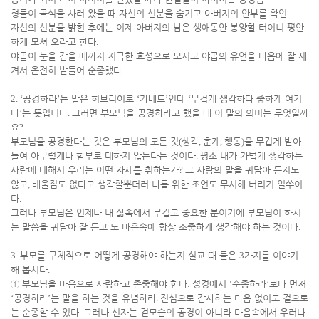
형들이 곡식을 사러 왔을 때 자신의 신분을 숨기고 아버지의 안부를 확인
자신의 신분을 밝힌 후에는 이제 아버지의 남은 생애동안 봉양할 터이니 평안
하게 모셔 오라고 한다
.
야곱이 눈을 감을 때까지 지극한 효성으로 모시고 야곱의 유언을 마음에 잘 새
겨서 온전히 받들어 순종했다
.
2. ‘
공경하라
’
는 말은 히브리어로
‘
카베드
’
인데
‘
무겁게 생각하다 중하게 여기
다
’
는 뜻입니다
.
그러면 부모님을 공경하라고 했을 때 이 말의 의미는 무엇일까
요
?
부모님을 공경한다는 것은 부모님의 모든 것
(
생각
,
훈계
,
행동
)
을 무겁게 받아
들여 아무렇게나 함부로 대하지 않는다는 것이다
.
평소 내가 가볍게 생각하는
사람에 대해서 우리는 어떤 자세를 취하는가
?
그 사람의 말을 귀담아 듣지도
않고
,
배울점도 없다고 생각할뿐더러 나를 위한 조언도 무시해 버리기 일쑤이
다
.
그러나 부모님은 언제나 내 삶속에서 무겁고 중요한 분이기에 부모님이 하시
는 말씀을 귀담아 잘 듣고 또 마음속에 항상 소중하게 생각해야 하는 것이다
.
3.
부모를 구체적으로 어떻게 공경해야 하는지 설교 때 들은
3
가지를 이야기
해 봅시다
.
①
부모님을 마음으로 사랑하고 존중해야 한다
:
성경에서
‘
순종하라
’
보다 먼저
‘
공경하라
’
는 말을 하는 것을 유념하라
.
진심으로 감사하는 마음 없이도 겉으로
는 순종할 수 있다
.
그러나 신자는 겉모습의 공경이 아니라 마음속에서 우러나