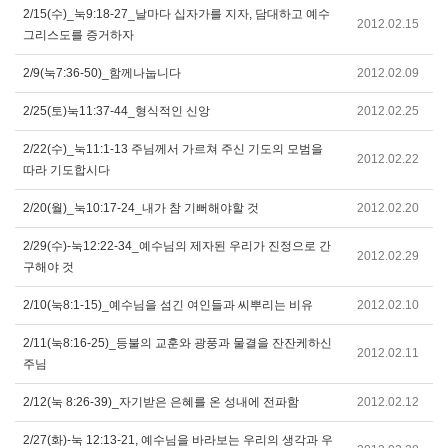
2/15(수)_눅9:18-27_날마다 십자가를 지자, 담대하고 예수
2012.02.15
그리스도를 증거하자
2/9(눅7:36-50)_함께나눕니다
2012.02.09
2/25(토)눅11:37-44_형식적인 신앙
2012.02.25
2/22(수)_눅11:1-13 주님께서 가르쳐 주신 기도의 모범을
2012.02.22
따라 기도합시다
2/20(월)_눅10:17-24_내가 참 기뻐해야할 것
2012.02.20
2/29(수)-눅12:22-34_예수님의 제자된 우리가 진정으로 간
2012.02.29
구해야 것
2/10(눅8:1-15)_예수님을 섬긴 여인들과 씨뿌리는 비유
2012.02.10
2/11(눅8:16-25)_등불의 교훈와 광풍과 물결을 잔잔케하신
2012.02.11
주님
2/12(눅 8:26-39)_자기받은 은혜를 온 성내에 전파함
2012.02.12
2/27(화)-눅 12:13-21, 예수님을 바라보는 우리의 생각과 우