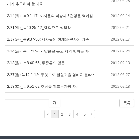
2012.02.28
리가 추구해야 할 가치
2/14(화)_눅9:1-17_제자들의 파송과 5천명을 먹이심
2012.02.14
2/21(화)_눅10:25-42_행함으로 살리라
2012.02.21
2/17(금)_눅9:37-50: 제자들의 한계와 큰자의 기준
2012.02.17
2/24(금)_눅11:27-36_말씀을 듣고 지켜 행하는 자
2012.02.24
2/13(월)_눅8:40-56, 두종류의 믿음
2012.02.13
2/27(월) 눅12:1-12<무엇으로 말할것을 염려치 말라>
2012.02.27
2/18(토)_눅9:51-62 주님을 따르는자의 자세
2012.02.18
목록
1
2
3
4
5