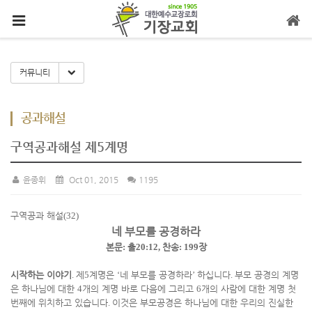
메뉴 건너뛰기
Toggle Dropdown
커뮤니티
공과해설
구역공과해설 제5계명
윤종휘
Oct 01, 2015
1195
구역공과 해설
(32)
네 부모를 공경하라
본문
:
출
20:12,
찬송
: 199
장
시작하는 이야기
.
제
5
계명은
‘
네 부모를 공경하라
’
하십니다
.
부모 공경의 계명
은 하나님에 대한
4
개의 계명 바로 다음에 그리고
6
개의 사람에 대한 계명 첫
번째에 위치하고 있습니다
.
이것은 부모공경은 하나님에 대한 우리의 진실한