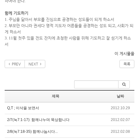
하여야 한다
.
함께 기도하기
1.
주님을 닮아서 부모를 진심으로 공경하는 성도들이 되게 하소서
2.
부모만 아니라 권세다 영적 지도자 어른들을 공경하는 성도 되고
,
사회가 되
게 하소서
3. 11
월 첫주 있을 전도 잔치에 초청한 사람을 위해 기도하고 잘 섬기게 하소
서
이 게시물을
PREV
NEXT
목록
제목
날짜
Q,T ; 이삭을 보면서
2012.10.29
2/7(눅7:1-17): 함께나누며 묵상합니다
2012.02.07
2/8(눅7:18-35) 함께나눕시다...
2012.02.08