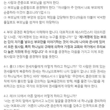
는 사랑과 존중으로 부모님을 섬겨야 한다
.
②
부모님을 순종함으로 공경해야 한다
: “
자녀들아
주 안에서
너희 부모에게
순종하라 이것이
옳으니라
”(
엡
6:1)
③
부모님에 대한 부양과 섬김의 책임을 감당해야 한다
.(
마음과 더불어 넉넉한
물질로도 부모님을 섬겨야 함이 마땅하다
)
4.
부모 공경은 확장해서 이해해야 합니다
.
대표적으로 웨스터민스터 대요리문
답
124
문
, ‘
제
5
계명에 있는 부모는 누구를 뜻합니까
?’
답
‘
제
5
계명에 있는 부모
는 단지 자기를 낳으신 부모만을 이야기하는 것이 아니라 나이와 은사에 있어
서 모든 윗사람
,
특히 하나님의 규례에 의하여 가정과 교회와 국가에서 우리보
다 높은 지위에 두신 자입니다
’
즉 부모를 공경하는 마음을 가지고 이제 모든
윗사람과 연장자를 공경해야 함을 뜻한다
.
4-1.
롬
13:1
에서 권세자들에게 어떻게 하라고 하십니까
?
‘
각 사람은 위에 있는
권세들에게 복종하라 권세는 하나님으로부터 나지 않음이 없나니 모든 권세는
다 하나님께서 정하신 바라
’
에베소서
6:1
말씀처럼
‘
주안에서
,
옳은대로
’
의 원
칙에 따라 불의한 일을 강요하는 일
(
복음전파의 방해
,
예를 들면 다니엘
)
을 제
외하고는 성도는 국가의 위정자와 권세들에게 마땅히 복종을 해야 한다
.
4-2.
레
19:32
에서 어른 앞에서 어떻게 하라고 하십니까
?
‘
너는 센 머리 앞에서 일어서고 노인의 얼굴을 공경하며 네 하나님을 경외하라
나는 여호와니라
’.
어른이 나타나면 공손하게 예의를 갖추고 인격적으로 존중