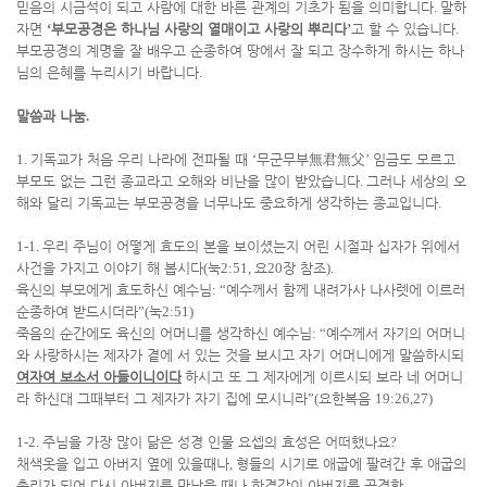
믿음의 시금석이 되고 사람에 대한 바른 관계의 기초가 됨을 의미합니다
.
말하
자면
‘
부모공경은 하나님 사랑의 열매이고 사랑의 뿌리다
’
고 할 수 있습니다
.
부모공경의 계명을 잘 배우고 순종하여 땅에서 잘 되고 장수하게 하시는 하나
님의 은혜를 누리시기 바랍니다
.
말씀과 나눔
.
1.
기독교가 처음 우리 나라에 전파될 때
‘
무군무부
無君無父
’
임금도 모르고
부모도 없는 그런 종교라고 오해와 비난을 많이 받았습니다
.
그러나 세상의 오
해와 달리 기독교는 부모공경을 너무나도 중요하게 생각하는 종교입니다
.
1-1.
우리 주님이 어떻게 효도의 본을 보이셨는지 어린 시절과 십자가 위에서
사건을 가지고 이야기 해 봅시다
(
눅
2:51,
요
20
장 참조
).
육신의 부모에게 효도하신 예수님
: “
예수께서 함께 내려가사 나사렛에 이르러
순종하여 받드시더라
”(
눅
2:51)
죽음의 순간에도 육신의 어머니를 생각하신 예수님
: “
예수께서 자기의 어머니
와 사랑하시는 제자가 곁에 서 있는 것을 보시고 자기 어머니에게 말씀하시되
여자여 보소서 아들이니이다
하시고 또 그 제자에게 이르시되 보라 네 어머니
라 하신대 그때부터 그 제자가 자기 집에 모시니라
”(
요한복음
19:26,27)
1-2.
주님을 가장 많이 닮은 성경 인물 요셉의 효성은 어떠했나요
?
채색옷을 입고 아버지 옆에 있을때나
,
형들의 시기로 애굽에 팔려간 후 애굽의
총리가 되어 다시 아버지를 만났을 때나 한결같이 아버지를 공경함