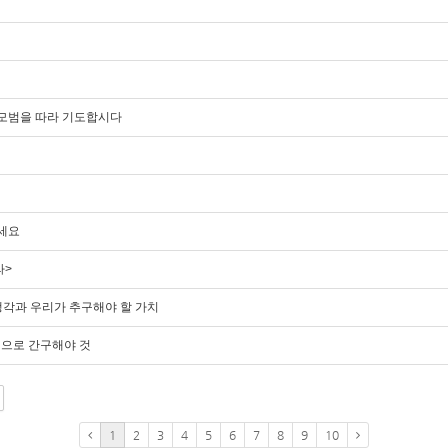
도의 모범을 따라 기도합시다
주세요
라>
의 생각과 우리가 추구해야 할 가치
진정으로 간구해야 것
1
2
3
4
5
6
7
8
9
10