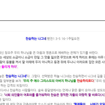
찬송하는 나그네
벧전1:3-5 16-1주일오전
계신 창조주 우리 하나님을 온 마음과 영혼으로 예배하는 은혜가 있기를 바란다.
희는 세상의 소금이니 소금이 만일 그 맛을 잃으면 무엇으로 짜게 하리요 후에는 아무
사람이 등불을 켜서 말 아래에 두지 아니하고 등경 위에 두나니 이러므로 집안 모든 
돌리게 하라’.
은 ‘
찬송하는 나그네’
다. 그렇다. 선택받은 하늘 나그네는 찬송하면서 나그네 길을
절 앞부분을 보자.
‘우리 주 예수 그리스도의 아버지 하나님을
찬송하리로다.
’
우리 성
하는 감격의 외침이다.
어디서나 찬송하는 사람들이다. 숲속 옹달샘에서는 언제나 맑은 물이 솟아나듯 성도
다.
‘너희 의인들아 여호와를 즐거워하라 찬송은 정직한 자들의 마땅히 할 바로다(시33
 일이다.
예배할 때 제일 먼저 갖추어야할 요소가 바로 찬송이라 한다.
‘형제들아 ... 너희가 