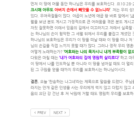
먼저 이 땅에 머물 동안 하나님은 우리를 보호하신다. 요10:28-
크시매 아무도
아버지 손에서 빼앗을 수 없느니라
’
. 저는 우리 
있다. 우여곡절들이 많다. 야곱이 노년에 애굽 왕 바로 앞에서 ‘
내
월을 보낸 분도 계시고 가정적으로 큰 어려움을 겪은 분도 계시고 
자칫 잘못하면 이래서 믿음의 길에서 미끄러지고 저래서 실족할 수
는 하나님의 손이 험악한 그 세월 뒤에서 우리를 붙잡고 계셨던 
하나님의 보호하심은 우리가 이 땅을 떠날 때와 이 땅을 떠나 저
님의 손길을 직접 느끼지 못할 때가 많다. 그러나 정작 우리 영
어떻게 노래하는가?
‘여호와는 나의 목자시니 내게 부족함이 없으
다윗은 마칠 때는
‘내가 여호와의 집에 영원히 살리로다’
하고 마무
이 땅에서 나를 인도하실 뿐 아니라 이 땅을 넘어설 때도 더 멀
된 그 구원을 얻을 때까지 우리를 보호하시는 하나님이시다.
결론.
오늘 ‘찬송하는 나그네’라는 제목으로 말씀을 드렸다. 주님
라지는 안개 같은 인생을 사는 우리에게 썩지 않고 더럽지 않고 
음의 요단 강 건넌 후 저 낙원에 거할 때도 영원히 우리를 보
PREV
NEXT