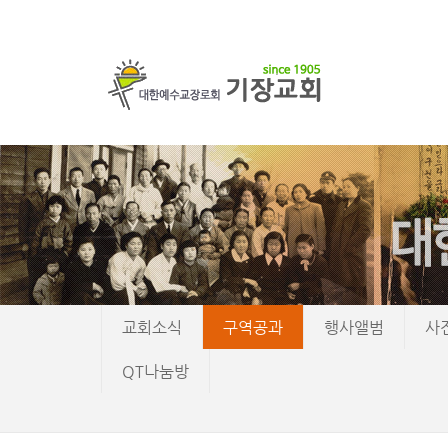
교회소식
구역공과
행사앨범
사
QT나눔방