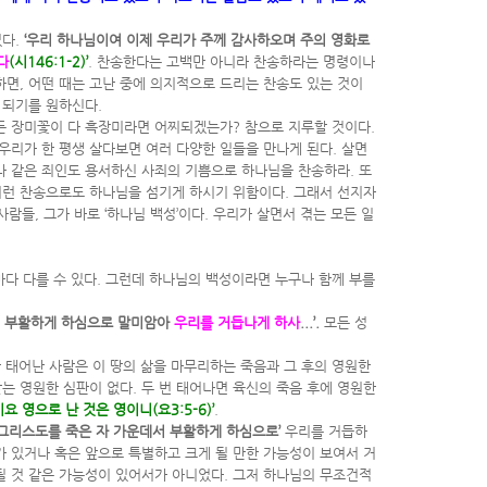
있다.
‘우리 하나님이여 이제 우리가 주께 감사하오며 주의 영화로
다
(시146:1-2)’
. 찬송한다는 고백만 아니라 찬송하라는 명령이나
면, 어떤 때는 고난 중에 의지적으로 드리는 찬송도 있는 것이
 되기를 원하신다.
모든 장미꽃이 다 흑장미라면 어찌되겠는가? 참으로 지루할 것이다.
우리가 한 평생 살다보면 여러 다양한 일들을 만나게 된다. 살면
나 같은 죄인도 용서하신 사죄의 기쁨으로 하나님을 찬송하라. 또
 저런 찬송으로도 하나님을 섬기게 하시기 위함이다. 그래서 선지자
람들, 그가 바로 ‘하나님 백성’이다. 우리가 살면서 겪는 모든 일
마다 다를 수 있다. 그런데 하나님의 백성이라면 누구나 함께 부를
서 부활하게 하심으로 말미암아
우리를 거듭나게 하사
...’.
모든 성
 태어난 사람은 이 땅의 삶을 마무리하는 죽음과 그 후의 영원한
받는 영원한 심판이 없다. 두 번 태어나면 육신의 죽음 후에 영원한
영으로 난 것은 영이니(요3:5-6)’
.
 그리스도를 죽은 자 가운데서 부활하게 하심으로’
우리를 거듭하
가 있거나 혹은 앞으로 특별하고 크게 될 만한 가능성이 보여서 거
 될 것 같은 가능성이 있어서가 아니었다. 그저 하나님의 무조건적