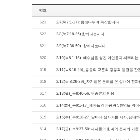
번호
623
2/7(눅7:1-17): 함께나누며 묵상합니다
622
2/8(눅7:18-35) 함께나눕시다...
621
2/9(눅7:36-50)_함께나눕니다
620
2/10(눅8:1-15)_예수님을 섬긴 여인들과 씨뿌리는
619
2/11(눅8:16-25)_등불의 교훈와 광풍과 물결을 
618
2/12(눅 8:26-39)_자기받은 은혜를 온 성내에 전파
617
2/13(월)_눅8:40-56, 두종류의 믿음
616
2/14(화)_눅9:1-17_제자들의 파송과 5천명을 먹
615
2/15(수)_눅9:18-27_날마다 십자가를 지자, 
614
2/17(금)_눅9:37-50: 제자들의 한계와 큰자의 기준