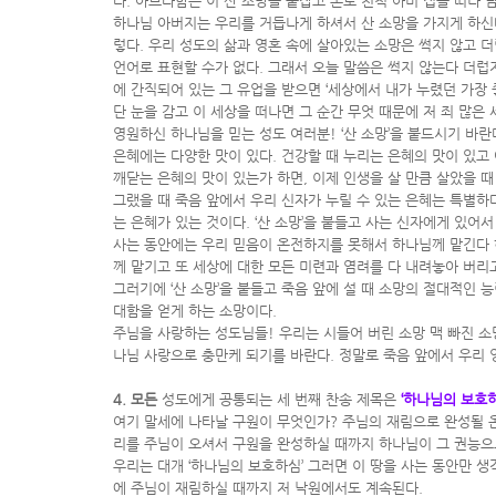
다. 아브라함은 이 산 소망을 붙잡고 본토 친척 아비 집을 떠나
하나님 아버지는 우리를 거듭나게 하셔서 산 소망을 가지게 하신다
렇다. 우리 성도의 삶과 영혼 속에 살아있는 소망은 썩지 않고 
언어로 표현할 수가 없다. 그래서 오늘 말씀은 썩지 않는다 더럽
에 간직되어 있는 그 유업을 받으면 ‘세상에서 내가 누렸던 가장 
단 눈을 감고 이 세상을 떠나면 그 순간 무엇 때문에 저 죄 많
영원하신 하나님을 믿는 성도 여러분! ‘산 소망’을 붙드시기 바란
은혜에는 다양한 맛이 있다. 건강할 때 누리는 은혜의 맛이 있고 
깨닫는 은혜의 맛이 있는가 하면, 이제 인생을 살 만큼 살았을 때
그랬을 때 죽음 앞에서 우리 신자가 누릴 수 있는 은혜는 특별하
는 은혜가 있는 것이다. ‘산 소망’을 붙들고 사는 신자에게 있
사는 동안에는 우리 믿음이 온전하지를 못해서 하나님께 맡긴다 
께 맡기고 또 세상에 대한 모든 미련과 염려를 다 내려놓아 버리
그러기에 ‘산 소망’을 붙들고 죽음 앞에 설 때 소망의 절대적인
대함을 얻게 하는 소망이다.
주님을 사랑하는 성도님들! 우리는 시들어 버린 소망 맥 빠진 소망
나님 사랑으로 충만케 되기를 바란다. 정말로 죽음 앞에서 우리 
4. 모든
성도에게 공통되는 세 번째 찬송 제목은
‘하나님의 보호
여기 말세에 나타날 구원이 무엇인가? 주님의 재림으로 완성될 
리를 주님이 오셔서 구원을 완성하실 때까지 하나님이 그 권능으
우리는 대개 ‘하나님의 보호하심’ 그러면 이 땅을 사는 동안만 생
에 주님이 재림하실 때까지 저 낙원에서도 계속된다.