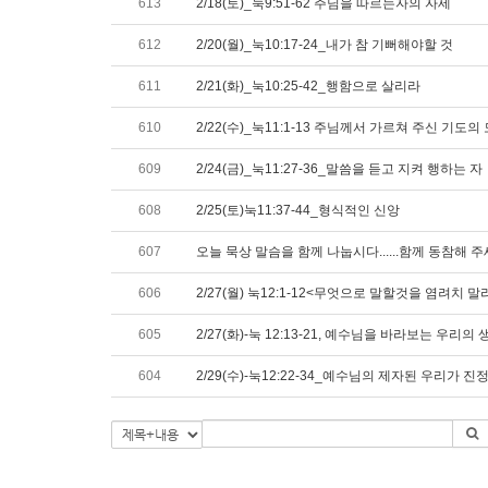
613
2/18(토)_눅9:51-62 주님을 따르는자의 자세
612
2/20(월)_눅10:17-24_내가 참 기뻐해야할 것
611
2/21(화)_눅10:25-42_행함으로 살리라
610
2/22(수)_눅11:1-13 주님께서 가르쳐 주신 기
609
2/24(금)_눅11:27-36_말씀을 듣고 지켜 행하는 자
608
2/25(토)눅11:37-44_형식적인 신앙
607
오늘 묵상 말슴을 함께 나눕시다......함께 동참해 
606
2/27(월) 눅12:1-12<무엇으로 말할것을 염려치 말
605
2/27(화)-눅 12:13-21, 예수님을 바라보는 우리
604
2/29(수)-눅12:22-34_예수님의 제자된 우리가 