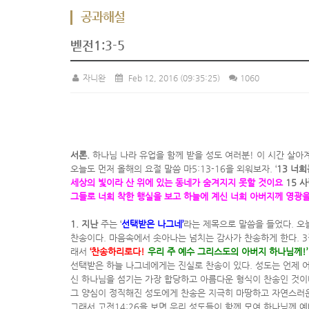
공과해설
벧전1:3-5
자니완
Feb 12, 2016
(09:35:25)
1060
서론.
하나님 나라 유업을 함께 받을 성도 여러분! 이 시간 살아
오늘도 먼저 올해의 요절 말씀 마5:13-16을 외워보자. ‘
13 너
세상의 빛이라 산 위에 있는 동네가 숨겨지지 못할 것이요
15 
그들로 너희 착한 행실을 보고 하늘에 계신 너희 아버지께 영광을 
1. 지난
주는 ‘
선택받은 나그네’
라는 제목으로 말씀을 들었다. 오늘
찬송이다. 마음속에서 솟아나는 넘치는 감사가 찬송하게 한다. 3
래서
‘찬송하리로다!
우리 주 예수 그리스도의 아버지 하나님께!’
선택받은 하늘 나그네에게는 진실로 찬송이 있다. 성도는 언제 
신 하나님을 섬기는 가장 합당하고 아름다운 형식이 찬송인 것이
그 양심이 정직해진 성도에게 찬송은 지극히 마땅하고 자연스러운
그래서 고전14:26을 보면 우리 성도들이 함께 모여 하나님께 