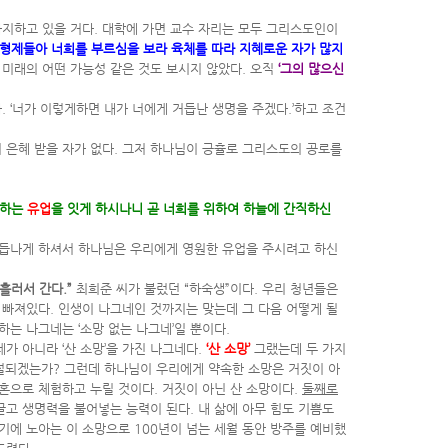
차지하고 있을 거다. 대학에 가면 교수 자리는 모두 그리스도인이
‘형제들아 너희를 부르심을 보라 육체를 따라 지혜로운 자가 많지
 미래의 어떤 가능성 같은 것도 보시지 않았다. 오직
‘그의 많으신
 ‘너가 이렇게하면 내가 너에게 거듭난 생명을 주겠다.’하고 조건
 은혜 받을 자가 없다. 그저 하나님이 긍휼로 그리스도의 공로를
니하는
유업
을 잇게 하시나니 곧 너희를 위하여 하늘에 간직하신
거듭나게 하셔서 하나님은 우리에게 영원한 유업을 주시려고 하신
흘러서 간다.”
최희준 씨가 불렀던 “하숙생”이다. 우리 청년들은
 빠져있다. 인생이 나그네인 것까지는 맞는데 그 다음 어떻게 될
하는 나그네는 ‘소망 없는 나그네’일 뿐이다.
가 아니라 ‘산 소망’을 가진 나그네다.
‘
산 소망’
그랬는데 두 가지
절되겠는가? 그런데 하나님이 우리에게 약속한 소망은 거짓이 아
영혼으로 체험하고 누릴 것이다. 거짓이 아닌 산 소망이다.
둘째로
끌고 생명력을 불어넣는 능력이 된다. 내 삶에 아무 힘도 기쁨도
었기에 노아는 이 소망으로 100년이 넘는 세월 동안 방주를 예비했