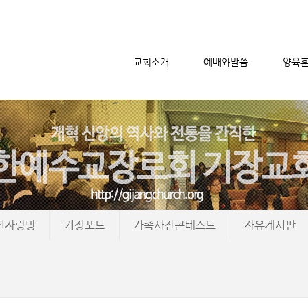
교회소개
예배와말씀
양육
메뉴 건너뛰기
진자랑방
기장포토
가족사진콘테스트
자유게시판