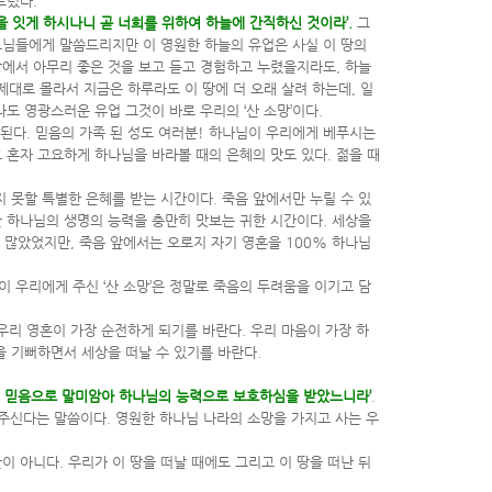
드렸다.
을 잇게 하시나니 곧 너희를 위하여 하늘에 간직하신 것이라’.
그
성도님들에게 말씀드리지만 이 영원한 하늘의 유업은 사실 이 땅의
땅에서 아무리 좋은 것을 보고 듣고 경험하고 누렸을지라도, 하늘
제대로 몰라서 지금은 하루라도 이 땅에 더 오래 살려 하는데, 일
도 영광스러운 유업 그것이 바로 우리의 ‘산 소망’이다.
 된다. 믿음의 가족 된 성도 여러분! 하나님이 우리에게 베푸시는
고 혼자 고요하게 하나님을 바라볼 때의 은혜의 맛도 있다. 젊을 때
 못할 특별한 은혜를 받는 시간이다. 죽음 앞에서만 누릴 수 있
한 하나님의 생명의 능력을 충만히 맛보는 귀한 시간이다. 세상을
 많았었지만, 죽음 앞에서는 오로지 자기 영혼을 100% 하나님
 우리에게 주신 ‘산 소망’은 정말로 죽음의 두려움을 이기고 담
 우리 영혼이 가장 순전하게 되기를 바란다. 우리 마음이 가장 하
을 기뻐하면서 세상을 떠날 수 있기를 바란다.
여 믿음으로 말미암아 하나님의 능력으로 보호하심을 받았느니라’
.
주신다는 말씀이다. 영원한 하나님 나라의 소망을 가지고 사는 우
이 아니다. 우리가 이 땅을 떠날 때에도 그리고 이 땅을 떠난 뒤