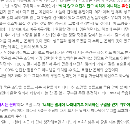
 남은 평생을 거류자로 장막에 거하였다. 스데반이나 사도들은 기꺼이 육신의 생명을 
. ‘산 소망’이 구체적으로 무엇인가?
‘썩지 않고 더럽지 않고 쇠하지 아니하는
유업
더럽지 않고 쇠하지도 않는 유업이다. 하늘에 간직된 유업이다. 제가 여러 번 우리 
지도 않다 쇠하지도 않는다 하늘에 간직되어 있다 그렇게만 말씀하신다. 우리가 이 
좋은 것조차 보잘 것 없는 것일 뿐이었구나!’ 그렇게 생각하게 될 것이다. 이 소망을 
은 세상 더 살아보려고 아등바등거렸나 후회할 것이다. 영원하면서도 하늘에 속한 너무나
다. 우리가 ‘산 소망’을 붙들고 산다면 우리는 정말 죽음을 맞이하는 자세가 달라지게
아플 때 누리는 은혜의 맛이 있다. 성도들과 함께 모였을 때 누리는 은혜의 맛이 있
 깨닫게 되는 은혜의 맛도 있다.
다. 인생을 정리하고 그야말로 하늘나라 문 앞에서 서는 순간은 세상 어느 때에도 받지
어서 죽음의 순간은 소망이 가장 강력한 힘을 발휘하는 순간이요 정말로 전적으로 영원
하면서도 100% 맡기지를 못하여 우리 믿음에 여전히 염려와 의심과 같은 불순물이
고 100% 순전한 믿음으로 하나님을 의지할 수 있는 특별한 은혜의 순간이다.
 능력을 의지하라. 예수 그리스도의 부활로 말미암아 우리를 거듭나게 하심으로 하나님이
 죽은 소망을 붙들고 사는 사람들이 아니다. ‘산 소망’을 붙듦으로 죽음 앞에 설 때
영안이 활짝 열려서 세상과 나는 간 곳 없고 구속한 주만 온전히 나타나 보여서 죽음
하시는 은혜’
이다. 5절 보자.
‘너희는 말세에 나타내기로 예비하신 구원을 얻기 위하
온전한 구원이다. 따라서 5절은 주님이 다시 오시는 날까지 하나님이 우리를 보호해 
로 보호해 주신다.
각한다. 그런데 조금 더 깊이 생각해보면 하나님의 보호하심은 이 땅을 사는 동안에만