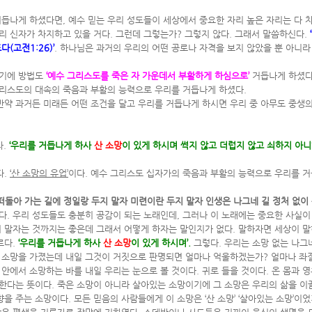
듭나게 하셨다면, 예수 믿는 우리 성도들이 세상에서 중요한 자리 높은 자리는 다 
리 신자가 차지하고 있을 거다. 그런데 그렇는가? 그렇지 않다. 그래서 말씀하신다.
(고전1:26)’
. 하나님은 과거의 우리의 어떤 공로나 자격을 보지 않았을 뿐 아니라
셨기에 방법도
‘예수 그리스도를 죽은 자 가운데서 부활하게 하심으로’
거듭나게 하셨다.
그리스도의 대속의 죽음과 부활의 능력으로 우리를 거듭나게 하셨다.
만약 과거든 미래든 어떤 조건을 달고 우리를 거듭나게 하시면 우리 중 아무도 중생의
다.
‘우리를 거듭나게 하사
산 소망
이 있게 하시며 썩지 않고 더럽지 않고 쇠하지 아
다.
‘산 소망의 유업’
이다. 예수 그리스도 십자가의 죽음과 부활의 능력으로 우리를 
떠돌아 가는 길에 정일랑 두지 말자 미련이란 두지 말자 인생은 나그네 길 정처 없이 
거다. 우리 성도들도 충분히 공감이 되는 노래인데, 그러나 이 노래에는 중요한 사실이
지 말자는 것까지는 좋은데 그래서 어떻게 하자는 말인지가 없다. 말하자면 세상이 말
르다.
‘우리를 거듭나게 하사
산 소망
이 있게 하시며’.
그렇다. 우리는 소망 없는 나그네
늘 소망을 가졌는데 내일 그것이 거짓으로 판명되면 얼마나 억울하겠는가? 얼마나 좌
 안에서 소망하는 바를 내일 우리는 눈으로 볼 것이다. 귀로 들을 것이다. 온 몸과 
역사한다는 뜻이다. 죽은 소망이 아니라 살아있는 소망이기에 그 소망은 우리의 삶을 이
을 주는 소망이다. 모든 믿음의 사람들에게 이 소망은 ‘산 소망’ ‘살아있는 소망’이