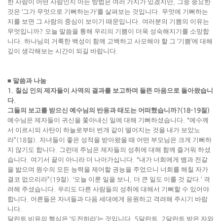
한 사람이 어떤 사람인지 아는 방법은 여러 가지가 있겠지만
,
그중 중요한
것은
‘
그가 무엇으로 기뻐하는가
’
를 살펴보는 것입니다
.
무엇에 기뻐하는
지를 보면 그 사람의 중심이 보이기 때문입니다
.
여러분의 기쁨의 이유는
무엇입니까
?
오늘 말씀을 통해 우리의 기쁨이 더욱 성숙해지기를 소망합
니다
.
하나님의 거룩한 백성이 함께 고백하고 사모해야 할 그
‘
기쁨
’
에 대해
깊이 생각해보는 시간이 되길 바랍니다
.
■
말씀과 나눔
1.
칠십 인의 제자들이 사역의 결과를 보고하며 들뜬 마음으로 돌아왔습니
다
.
그들의 보고를 받으신 예수님의 반응과 태도는 어떠했습니까
?(18-19
절
)
예수님은 제자들이 귀신을 쫓아내신 일에 대해 기뻐하셨습니다
. “
예수께
서 이르시되 사탄이 하늘로부터 번개 같이 떨어지는 것을 내가 보았노
라
”(18
절
).
자녀들이 좋은 성적을 받아왔을 때 어떤 부모님은 크게 기뻐하
지 않기도 합니다
.
그런데 주님은 제자들의 성취에 대해 함께 즐거워 하셨
습니다
.
여기서 끝이 아니라 더 나아가십니다
. “
내가 너희에게 뱀과 전갈
을 밟으며 원수의 모든 능력을 제어할 권능을 주었으니 너희를 해칠 자가
결코 없으리라
”(19
절
). ‘
오늘 이룬 일을 보니
,
더 큰 일도 이룰 것 같다
.’
격
려해 주셨습니다
.
우리도 다른 사람들의 성취에 대해서 기뻐할 수 있어야
합니다
.
어른들은 자녀들과 다음 세대에게 응원하고 격려해 주시기 바랍
니다
.
달란트 비유의 핵심은
‘
도전하라
’
는 것입니다
. 5
달란트
, 2
달란트 받은 자와