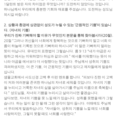
1
달란트 받은 자의 차이점은 무엇입니까
?
도전하지 않았다는 것입니다
.
하나님께서 우리에게 충분한 기회와 재료를 주셨습니다
.
도전하는 성도님
되시길 바랍니다
.
2.
상황과 환경에 상관없이 성도가 누릴 수 있는
‘
근원적인 기쁨
’
이 있습니
다
. (
자녀의 기쁨
)
우리가 진짜 기뻐해야 할 이유가 무엇인지 본문을 통해 찾아봅시다
(20
절
).
20
절
“
그러나 귀신들이 너희에게 항복하는 것으로 기뻐하지 말고 너희 이
름이 하늘에 기록된 것으로 기뻐하라 하시니라
”
이 말은 기뻐하지 말라는
뜻이 아닙니다
.
유대인의 표현법이 그렇습니다
.
롬
9:13 “
내가 야곱은 사
랑하고 에서는 미워하였다 하심과 같으니라
.”
에서를 미워했다는 뜻이 아
니라 야곱을 에서보다 더 사랑했다는 뜻입니다
.
주님께서 성취의 기쁨도
격려하셨지만
,
더 큰 기쁨
,
더 근원적인 기쁨이 있다고 제자들에게 말씀하
십니다
.
샘물교회에서 사도신경 고백 후 이런 멘트를 합니다
. “
피보다 진한 이 고백
이 저와 여러분을 존귀한 하나님의 자녀로 세워줄 것입니다
.
자녀의 기쁨
을 누리시고 거룩한 자녀의 삶을 살아가시기를 주님의 이름으로 축복합니
다
.”
성도님들
,
자녀의 기쁨을 누리시고 살아가시면 좋겠습니다
.
살다보면
,
자녀의 기쁨을 못 느낄 때가 있습니다
.
성취를 못했을 때가 그렇
습니다
.
하는 일이 잘 안 될 때 그런 생각이 많이 듭니다
.
이때에도 주님께
서 우리에게 말씀하십니다
. “
자녀들아
,
성취의 기쁨을 느낄 때도 너희를
사랑하지만
,
그렇지 못할 때도 너희를 사랑한다
.”