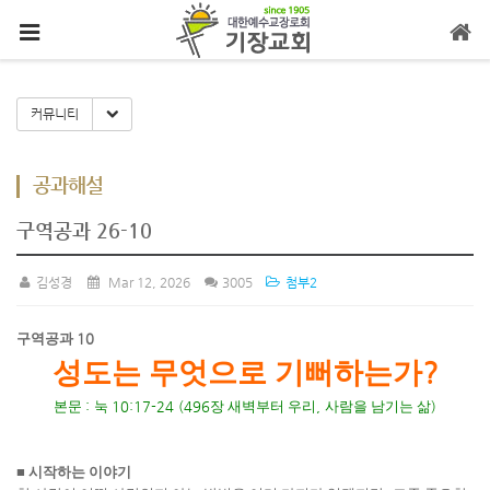
메뉴 건너뛰기
Toggle Dropdown
커뮤니티
공과해설
구역공과 26-10
김성경
Mar 12, 2026
3005
첨부2
구역공과
10
?
성도는 무엇으로 기뻐하는가
본문
:
눅
10:17-24 (496
장 새벽부터 우리
,
사람을 남기는 삶
)
■
시작하는 이야기