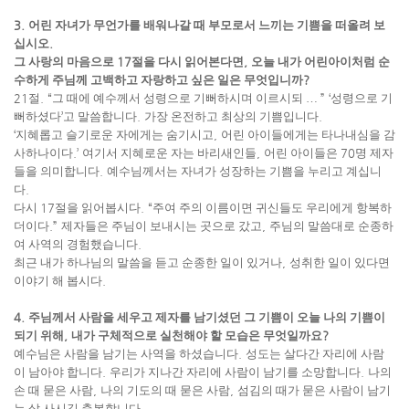
3.
어린 자녀가 무언가를 배워나갈 때 부모로서 느끼는 기쁨을 떠올려 보
십시오
.
그 사랑의 마음으로
17
절을 다시 읽어본다면
,
오늘 내가 어린아이처럼 순
수하게 주님께 고백하고 자랑하고 싶은 일은 무엇입니까
?
21
절
. “
그 때에 예수께서 성령으로 기뻐하시며 이르시되
…
” ‘
성령으로 기
뻐하셨다
’
고 말씀합니다
.
가장 온전하고 최상의 기쁨입니다
.
‘
지혜롭고 슬기로운 자에게는 숨기시고
,
어린 아이들에게는 타나내심을 감
사하나이다
.’
여기서 지혜로운 자는 바리새인들
,
어린 아이들은
70
명 제자
들을 의미합니다
.
예수님께서는 자녀가 성장하는 기쁨을 누리고 계십니
다
.
다시
17
절을 읽어봅시다
. “
주여 주의 이름이면 귀신들도 우리에게 항복하
더이다
.”
제자들은 주님이 보내시는 곳으로 갔고
,
주님의 말씀대로 순종하
여 사역의 경험했습니다
.
최근 내가 하나님의 말씀을 듣고 순종한 일이 있거나
,
성취한 일이 있다면
이야기 해 봅시다
.
4.
주님께서 사람을 세우고 제자를 남기셨던 그 기쁨이 오늘 나의 기쁨이
되기 위해
,
내가 구체적으로 실천해야 할 모습은 무엇일까요
?
예수님은 사람을 남기는 사역을 하셨습니다
.
성도는 살다간 자리에 사람
이 남아야 합니다
.
우리가 지나간 자리에 사람이 남기를 소망합니다
.
나의
손 때 묻은 사람
,
나의 기도의 때 묻은 사람
,
섬김의 때가 묻은 사람이 남기
는 삶 사시길 축복합니다
.