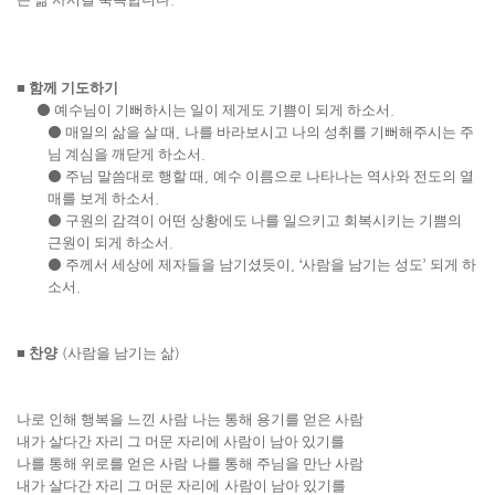
■
함께 기도하기
⚫
예수님이 기뻐하시는 일이 제게도 기쁨이 되게 하소서
.
⚫
매일의 삶을 살 때
,
나를 바라보시고 나의 성취를 기뻐해주시는 주
님 계심을 깨닫게 하소서
.
⚫
주님 말씀대로 행할 때
,
예수 이름으로 나타나는 역사와 전도의 열
매를 보게 하소서
.
⚫
구원의 감격이 어떤 상황에도 나를 일으키고 회복시키는 기쁨의
근원이 되게 하소서
.
⚫
주께서 세상에 제자들을 남기셨듯이
, ‘
사람을 남기는 성도
’
되게 하
소서
.
■
찬양
(
사람을 남기는 삶
)
나로 인해 행복을 느낀 사람
나는 통해 용기를 얻은 사람
내가 살다간 자리 그 머문 자리에
사람이 남아 있기를
나를 통해 위로를 얻은 사람
나를 통해 주님을 만난 사람
내가 살다간 자리 그 머문 자리에
사람이 남아 있기를