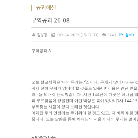
공과해설
구역공과 26-08
김성경
Feb 24, 2026
(15:27:33)
2749
첨부3
구역공과
8
오늘 설교제목은
‘
나의 무게는
?’
입니다
.
무게가 많이 나가는 
워서 전혀 무게가 없어야 할 것들도 있습니다
.
욥은 연단 받을
라
.’(
욥
6:2-3)
탄식했습니다
.
시편
144
편에 다윗은 하나님 
피 부르짖음이 없을진대 이런 백성은 복이 있나니
’(
시
144:15
부르짖는 사람이 없다 노래한 것입니다
.
이처럼 우리 인생에는 무거워야 할 것도 있고
,
다 비워야 할 
줍니다
.
오늘 말씀을 통해 하나님의 저울에 나의 무게는 얼
■
말씀과 나눔