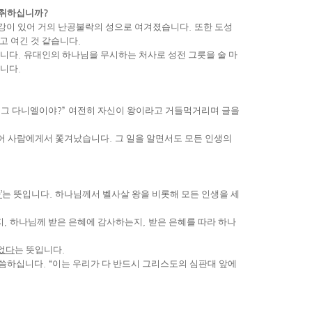
 취하십니까
?
 강이 있어 거의 난공불락의 성으로 여겨졌습니다
.
또한 도성
고 여긴 것 같습니다
.
습니다
.
유대인의 하나님을 무시하는 처사로 성전 그릇을 술 마
십니다
.
 그 다니엘이야
?”
여전히 자신이 왕이라고 거들먹거리며 글을
되어 사람에게서 쫓겨났습니다
.
그 일을 알면서도 모든 인생의
다
’
는 뜻입니다
.
하나님께서 벨사살 왕을 비롯해 모든 인생을 세
지
,
하나님께 받은 은혜에 감사하는지
,
받은 은혜를 따라 하나
었다
는 뜻입니다
.
말씀하십니다
. “
이는 우리가 다 반드시 그리스도의 심판대 앞에