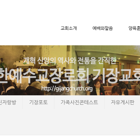
교회소개
예배와말씀
양육
메뉴 건너뛰기
진자랑방
기장포토
가족사진콘테스트
자유게시판