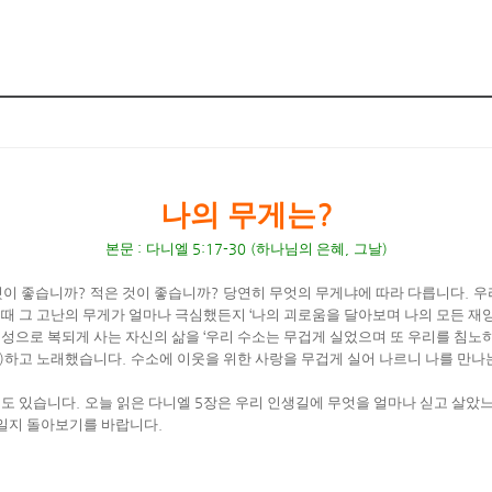
?
나의 무게는
본문
:
다니엘
5:17-30 (
하나님의 은혜
,
그날
)
것이 좋습니까
?
적은 것이 좋습니까
?
당연히 무엇의 무게냐에 따라 다릅니다
.
우
 때 그 고난의 무게가 얼마나 극심했든지
‘
나의 괴로움을 달아보며 나의 모든 재
백성으로 복되게 사는 자신의 삶을
‘
우리 수소는 무겁게 실었으며 또 우리를 침노하
)
하고 노래했습니다
.
수소에 이웃을 위한 사랑을 무겁게 실어 나르니 나를 만나
것도 있습니다
.
오늘 읽은 다니엘
5
장은 우리 인생길에 무엇을 얼마나 싣고 살았
마일지 돌아보기를 바랍니다
.