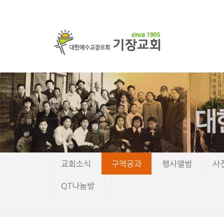
교회소식
구역공과
행사앨범
사
QT나눔방