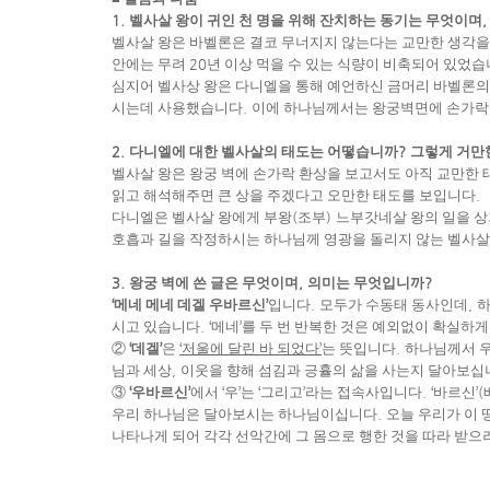
1.
벨사살 왕이 귀인 천 명을 위해 잔치하는 동기는 무엇이며
벨사살 왕은 바벨론은 결코 무너지지 않는다는 교만한 생각
안에는 무려
20
년 이상 먹을 수 있는 식량이 비축되어 있었
심지어 벨사상 왕은 다니엘을 통해 예언하신 금머리 바벨론의
시는데 사용했습니다
.
이에 하나님께서는 왕궁벽면에 손가락을
2.
다니엘에 대한 벨사살의 태도는 어떻습니까
?
그렇게 거만
벨사살 왕은 왕궁 벽에 손가락 환상을 보고서도 아직 교만한
읽고 해석해주면 큰 상을 주겠다고 오만한 태도를 보입니다
.
다니엘은 벨사살 왕에게 부왕
(
조부
)
느부갓네살 왕의 일을 
호흡과 길을 작정하시는 하나님께 영광을 돌리지 않는 벨사
3.
왕궁 벽에 쓴 글은 무엇이며
,
의미는 무엇입니까
?
‘
메네 메네 데겔 우바르신
’
입니다
.
모두가 수동태 동사인데
,
시고 있습니다
. ‘
메네
’
를 두 번 반복한 것은 예외없이 확실하
②
‘
데겔
’
은
‘
저울에 달린 바 되었다
’
는 뜻입니다
.
하나님께서 
님과 세상
,
이웃을 향해 섬김과 긍휼의 삶을 사는지 달아보십
③
‘
우바르신
’
에서
‘
우
’
는
‘
그리고
’
라는 접속사입니다
. ‘
바르신
’(
우리 하나님은 달아보시는 하나님이십니다
.
오늘 우리가 이
나타나게 되어 각각 선악간에 그 몸으로 행한 것을 따라 받으