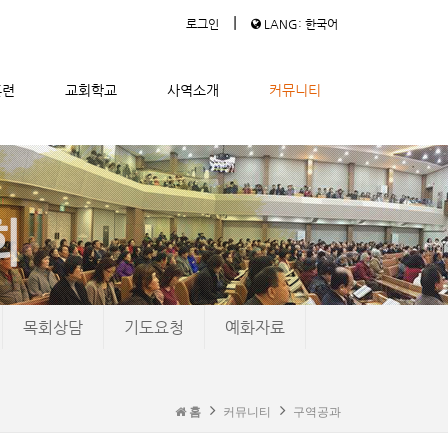
|
로그인
LANG: 한국어
훈련
교회학교
사역소개
커뮤니티
목회상담
기도요청
예화자료
홈
커뮤니티
구역공과