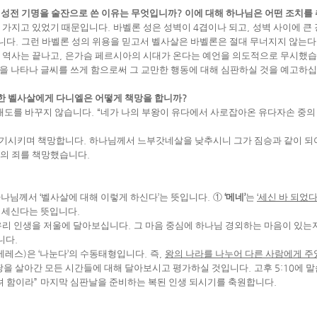
,
성전 기명을 술잔으로 쓴 이유는 무엇입니까
?
이에 대해 하나님은 어떤 조치를
을 가지고 있었기 때문입니다
.
바벨론 성은 성벽이
4
겹이나 되고
,
성벽 사이에 큰
습니다
.
그런 바벨론 성의 위용을 믿고서 벨사살은 바벨론은 절대 무너지지 않는다
 역사는 끝나고
,
은가슴 페르시아의 시대가 온다는 예언을 의도적으로 무시했
 나타나 글씨를 쓰게 함으로써 그 교만한 행동에 대해 심판하실 것을 예고하
한 벨사살에게 다니엘은 어떻게 책망을 합니까
?
 태도를 바꾸지 않습니다
. “
네가 나의 부왕이 유다에서 사로잡아온 유다자손 중의
상기시키며 책망합니다
.
하나님께서 느부갓네살을 낮추시니 그가 짐승과 같이 
살의 죄를 책망했습니다
.
하나님께서
‘
벨사살에 대해 이렇게 하신다
’
는 뜻입니다
.
①
‘
메네
’
는
‘
세신 바 되었
게 세신다는 뜻입니다
.
우리 인생을 저울에 달아보십니다
.
그 마음 중심에 하나님 경외하는 마음이 있는
니다
.
베레스
)
은
‘
나눈다
’
의 수동태형입니다
.
즉
,
왕의 나라를 나누어 다른 사람에게 주
 땅을 살아간 모든 시간들에 대해 달아보시고 평가하실 것입니다
.
고후
5:10
에 
려 함이라
”
마지막 심판날을 준비하는 복된 인생 되시기를 축원합니다
.