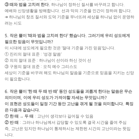
③
때와 법을 고치려 한다
.
하나님이 정하신 질서를 바꾸려고 합니다
.
예배와 신앙생활을 방해합니다
.
선과 악의 기준을 인간이 정하려 합니다
.
➜
하나님의 창조 질서와 도덕 기준을 무너뜨려 세상을 하나님 없이 운영하
려는 시도
5.
작은 뿔이
‘
때와 법을 고치려 한다
’
했습니다
.
그러기에 우리 성도에게
필요한 믿음이 무엇입니까
?
이 시대에 성도에게 필요한 것은
‘
절대 기준을 가진 믿음
’
입니다
.
①
진리의 절대 표준
: ‘
성경 말씀
’
②
의의 절대 표준
:
하나님이 선이라 하신 것이 선
③
구원의 절대 표준
:
오직 예수 그리스도
세상이 기준을 바꾸려 해도 하나님의 말씀을 기준으로 믿음을 지키는 신앙
이 필요합니다
.
6.
작은 뿔이
‘
한 때 두 때 반 때
’
동안 성도들을 괴롭게 한다는 말씀은 무슨
의미이며
,
이에 우리 성도가 가져야할 자세는 무엇입니까
?
이 표현은 성도들이 일정 기간 동안 고난을 겪게 될 것을 의미합니다
.
특징
은 다음과 같습니다
.
①
한 때
→
두 때
:
고난이 생각보다 길어질 수 있음
②
반 때
:
그러나 하나님께서 감당할 수 있도록 결국 시간을 줄여 주심
즉
,
고난은 있지만 하나님이 통제하시는 제한된 시간의 고난이라는 뜻입
니다
.