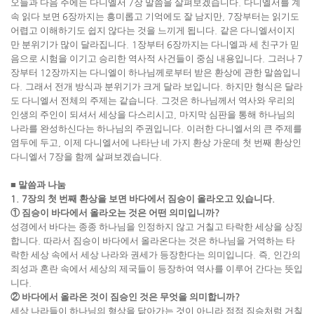
오늘과 다음 주에는 다니엘서
7
장 말씀을 살펴보겠습니다
.
다니엘서를 계
속 읽다 보면
6
장까지는 흥미롭고 기억에도 잘 남지만
, 7
장부터는 읽기도
어렵고 이해하기도 쉽지 않다는 것을 느끼게 됩니다
.
같은 다니엘서이지
만 분위기가 많이 달라집니다
. 1
장부터
6
장까지는 다니엘과 세 친구가 믿
음으로 시험을 이기고 승리한 역사적 사건들이 중심 내용입니다
.
그러나
7
장부터
12
장까지는 다니엘이 하나님께로부터 받은 환상에 관한 말씀입니
다
.
그래서 전개 방식과 분위기가 크게 달라 보입니다
.
하지만 형식은 달라
도 다니엘서 전체의 주제는 같습니다
.
그것은 하나님께서 역사와 우리의
인생의 주인이 되셔서 세상을 다스리시고
,
마지막 심판을 통해 하나님의
나라를 완성하신다는 하나님의 주권입니다
.
이러한 다니엘서의 큰 주제를
염두에 두고
,
이제 다니엘서에 나타난 네 가지 환상 가운데 첫 번째 환상인
다니엘서
7
장을 함께 살펴보겠습니다
.
■
말씀과 나눔
1. 7
장의 첫 번째 환상을 보면 바다에서 짐승이 올라오고 있습니다
.
①
짐승이 바다에서 올라오는 것은 어떤 의미입니까
?
성경에서 바다는 종종 하나님을 인정하지 않고 거칠고 타락한 세상을 상징
합니다
.
따라서 짐승이 바다에서 올라온다는 것은 하나님을 거역하는 타
락한 세상 속에서 세상 나라와 권세가 등장한다는 의미입니다
.
즉
,
인간의
죄성과 혼란 속에서 세상의 제국들이 등장하여 역사를 이루어 간다는 뜻입
니다
.
②
바다에서 올라온 것이 짐승인 것은 무엇을 의미합니까
?
세상 나라들이 하나님의 형상을 닮아가는 것이 아니라 점점 짐승처럼 거칠