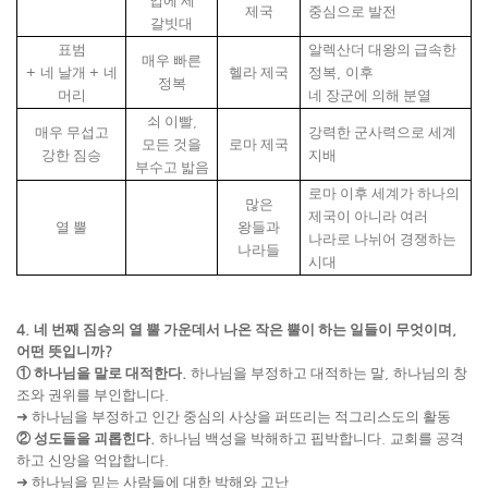
입에 세
제국
중심으로 발전
갈빗대
표범
알렉산더 대왕의 급속한
매우 빠른
+
네 날개
+
네
헬라 제국
정복
,
이후
정복
머리
네 장군에 의해 분열
쇠 이빨
,
매우 무섭고
강력한 군사력으로 세계
모든 것을
로마 제국
강한 짐승
지배
부수고 밟음
로마 이후 세계가 하나의
많은
제국이 아니라 여러
열 뿔
왕들과
나라로 나뉘어 경쟁하는
나라들
시대
4.
네 번째 짐승의 열 뿔 가운데서 나온 작은 뿔이 하는 일들이 무엇이며
,
어떤 뜻입니까
?
①
하나님을 말로 대적한다
.
하나님을 부정하고 대적하는 말
,
하나님의 창
조와 권위를 부인합니다
.
➜
하나님을 부정하고 인간 중심의 사상을 퍼뜨리는 적그리스도의 활동
②
성도들을 괴롭힌다
.
하나님 백성을 박해하고 핍박합니다
.
교회를 공격
하고 신앙을 억압합니다
.
➜
하나님을 믿는 사람들에 대한 박해와 고난