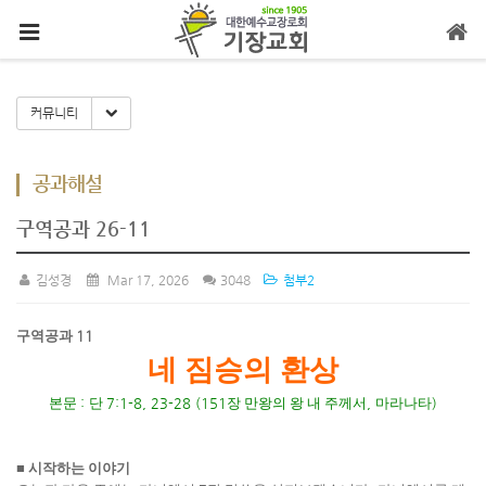
메뉴 건너뛰기
Toggle Dropdown
커뮤니티
공과해설
구역공과 26-11
김성경
Mar 17, 2026
3048
첨부2
구역공과
11
네 짐승의 환상
본문
:
단
7:1-8, 23-28 (151
장 만왕의 왕 내 주께서
,
마라나타
)
■
시작하는 이야기