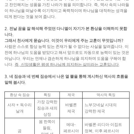
고 잔인해지는 성품을 가진 나라가 됨을 의미합니다
.
즉
,
역사 속의 나라들
이 하나님을 떠날수록 이기적이고 폭력적이며 하나님을 대적하는 성격을
띠게 된다는 것을 보여 줍니다
.
2.
전날 꿈을 잘 해석해 주었던 다니엘이 자기가 본 환상을 이해하지 못합
니다
.
그래서 천사에게 묻습니다
.
이것이 우리에게 주는 교훈이 무엇입니까
?
사람은 스스로 항상 능력 있는 존재가 될 수 없다는 사실을 알려줍니다
.
이
전에 하나님의 도움을 받았다고 해서 앞으로도 자동으로 능력이 있는 것은
아닙니다
.
우리는 언제나 겸손하게 하나님을 의지하며 도움을 구해야 합
니다
.
즉
,
신앙생활은 평생 하나님께 의지하는 삶이라는 교훈입니다
.
3.
네 짐승과 네 번째 짐승에서 나온 열 뿔을 통해 계시하신 역사의 흐름을
말해 봅시다
.
환상 속 짐승
특징
제국
역사적 특징
가장 강력한
사자
+
독수리
바벨론
느부갓네살 시대의
짐승과 새의
날개
제국
강력한 제국
상징
몸 한쪽이
메대
-
바벨론
·
리디아
·
이집트
들림
,
곰
페르시아
정복
,
이후 페르시아