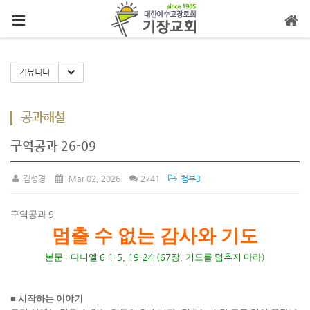
메뉴 건너뛰기
Toggle Dropdown
커뮤니티
공과해설
구역공과 26-09
김성경
Mar 02, 2026
2741
첨부3
구역공과
9
멈출 수 없는 감사와 기도
본문
:
다니엘
6:1-5, 19-24 (67
장
,
기도를 멈추지 마라
)
■
시작하는 이야기