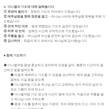
4.
다니엘의 기도에 대해 말해봅시다
.
①
윗방에 올라가
–
정해진 기도의 자리에서 드렸습니다
.
②
예루살렘을 향해 창문을 열고
–
하나님 나라와 예루살렘 회복을 위해 기
도했습니다
.
③
전에 하던 대로
–
평생 변함없는 기도의 습관이 있었습니다
.
④
하루 세 번씩
–
정해진 시간에 규칙적으로 기도했습니다
.
⑤
무릎을 꿇고
–
하나님께 자신을 온전히 맡기며 겸손히 기도했습니다
.
⑥
감사하며
–
죽음의 위기 속에서도 하나님께 감사했습니다
.
■
함께 기도하기
⚫
다니엘처럼 평생 충성되고 정직하게 인생을 살아
,
황혼의 시간마저 결
신하고 빛을 발하도록
⚫
마음껏 예배하고 기도할 수 있음을 감사하며
,
때와 법을 고치려는
핍박도 이길 힘을 얻도록
⚫
다니엘처럼 기도로 하나님 섬기고 교제하는 것이 우리의 삶의 이
유요 기쁨이 되게 하소서
⚫
다니엘처럼 기도 장소와 시간이 몸에 익으며
,
마음으로 무릎을 꿇
고 하나님 나라 구하도록
⚫
평생 기도를 멈추지 않는 가운데
,
우리 위해 먼저 가고
,
이미 가 계