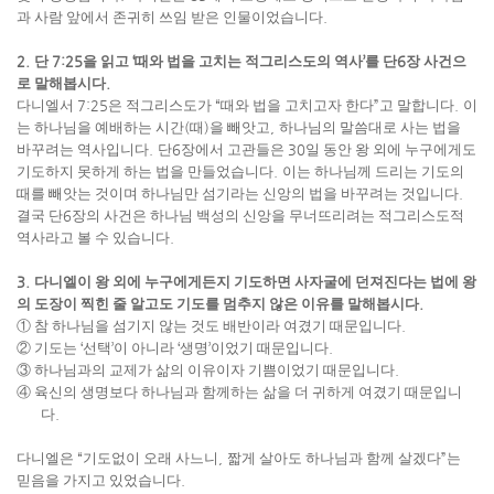
과 사람 앞에서 존귀히 쓰임 받은 인물이었습니다
.
2.
단
7:25
을 읽고
‘
때와 법을 고치는 적그리스도의 역사
’
를 단
6
장 사건으
로 말해봅시다
.
다니엘서
7:25
은 적그리스도가
“
때와 법을 고치고자 한다
”
고 말합니다
.
이
는 하나님을 예배하는 시간
(
때
)
을 빼앗고
,
하나님의 말씀대로 사는 법을
바꾸려는 역사입니다
.
단
6
장에서 고관들은
30
일 동안 왕 외에 누구에게도
기도하지 못하게 하는 법을 만들었습니다
.
이는 하나님께 드리는 기도의
때를 빼앗는 것이며 하나님만 섬기라는 신앙의 법을 바꾸려는 것입니다
.
결국 단
6
장의 사건은 하나님 백성의 신앙을 무너뜨리려는 적그리스도적
역사라고 볼 수 있습니다
.
3.
다니엘이 왕 외에 누구에게든지 기도하면 사자굴에 던져진다는 법에 왕
의 도장이 찍힌 줄 알고도 기도를 멈추지 않은 이유를 말해봅시다
.
①
참 하나님을 섬기지 않는 것도 배반이라 여겼기 때문입니다
.
②
기도는
‘
선택
’
이 아니라
‘
생명
’
이었기 때문입니다
.
③
하나님과의 교제가 삶의 이유이자 기쁨이었기 때문입니다
.
④
육신의 생명보다 하나님과 함께하는 삶을 더 귀하게 여겼기 때문입니
다
.
다니엘은
“
기도없이 오래 사느니
,
짧게 살아도 하나님과 함께 살겠다
”
는
믿음을 가지고 있었습니다
.