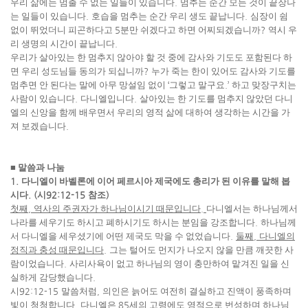
우리 삶에는 멈출 수 없는 일들이 있습니다
.
멈추는 순간 모든 것이 끝장나
는 일들이 있습니다
.
호습을 멈추는 순간 우리 생도 끝납니다
.
심장이 쉼
없이 뛰었더니 피곤하다고
5
분만 쉬겠다고 하면 어찌되겠습니까
?
역시 우
리 생명의 시간이 끝납니다
.
우리가 살아있는 한 멈추지 않아야 할 것 중에 감사와 기도도 포함된다 하
면 우리 성도님들 동의가 되십니까
?
누가 죽는 한이 있어도 감사와 기도를
멈추면 안 된다는 말에 아무 망설임 없이
‘
그렇고 말구요
.’
하고 맞장구치는
사람이 있습니다
.
다니엘입니다
.
살아있는 한 기도를 멈추지 않았던 다니
엘의 신앙을 함께 배우면서 우리의 영적 삶에 대하여 생각하는 시간을 가
져 보겠습니다
.
■
말씀과 나눔
1.
다니엘이 바벨론에 이어 페르시아 제국에도 총리가 된 이유를 말해 봅
시다
. (
시
92:12-15
참조
)
첫째
,
역사의 주권자가 하나님이시기 때문입니다
.
다니엘서는 하나님께서
나라를 세우기도 하시고 폐하시기도 하시는 분임을 강조합니다
.
하나님께
서 다니엘을 세우셨기에 어떤 제국도 막을 수 없었습니다
.
둘째
,
다니엘의
정직과 충성 때문입니다
.
그는 털어도 먼지가 나오지 않을 만큼 깨끗한 사
람이었습니다
.
사리사욕이 없고 하나님의 영이 충만하여 맡겨진 일을 신
실하게 감당했습니다
.
시
92:12-15
말씀처럼
,
의인은 늙어도 여전히 결실하고 진액이 풍족하며
빛이 청청합니다
.
다니엘은
85
세의 고령에도 영적으로 번성하며 하나님