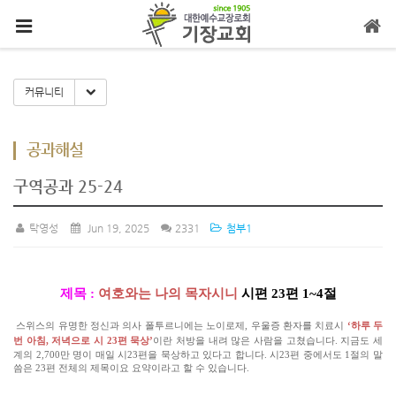
메뉴 건너뛰기
Toggle Dropdown
커뮤니티
공과해설
구역공과 25-24
탁영성
Jun 19, 2025
2331
첨부1
제목 :
여호와는 나의 목자시니
시편 23편 1~4절
스위스의 유명한 정신과 의사 폴투르니에는 노이로제, 우울증 환자를 치료시
‘하루 두
번 아침, 저녁으로 시 23편 묵상’
이란 처방을 내려 많은 사람을 고쳤습니다. 지금도 세
계의 2,700만 명이 매일 시23편을 묵상하고 있다고 합니다. 시23편 중에서도 1절의 말
씀은 23편 전체의 제목이요 요약이라고 할 수 있습니다.