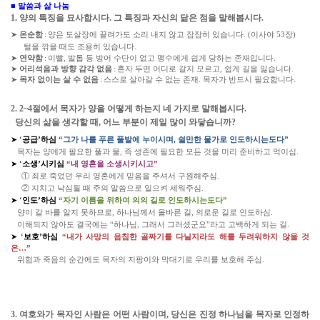
■ 말씀과 삶 나눔
1. 양의 특징을 묘사합시다. 그 특징과 자신의 닮은 점을 말해봅시다.
➤
온순함
:
양은 도살장에 끌려가도 소리 내지 않고 잠잠히 있습니다. (이사야 53장)
털을 깎을 때도 조용히 있습니다.
➤
연약함
:
이빨, 발톱 등 방어 수단이 없고 맹수에게 쉽게 당하는 존재입니다.
➤
어리석음과 방향 감각 없음
:
혼자 두면 어디로 갈지 모르고, 쉽게 길을 잃습니다.
➤
목자 없이는 살 수 없음
:
스스로 살아갈 수 없는 존재. 목자가 반드시 필요합니다.
2. 2~4절에서 목자가 양을 어떻게 하는지 네 가지로 말해봅시다.
당신의 삶을 생각할 때, 어느 부분이 제일 많이 와닿습니까?
➤ ‘
공급’하심
“그가 나를 푸른 풀밭에 누이시며, 쉴만한 물가로 인도하시는도다”
목자는 양에게 필요한 풀과 물, 즉 생존에 필요한 모든 것을 미리 준비하고 먹이심.
➤ ‘
소생’시키심
“내 영혼을 소생시키시고”
① 죄로 죽었던 우리 영혼에게 믿음을 주셔서 구원해주심.
② 지치고 낙심될 때 주의 말씀으로 일으켜 세워주심.
➤ ‘
인도’하심
“자기 이름을 위하여 의의 길로 인도하시는도다”
양이 갈 바를 알지 못하므로, 하나님께서 올바른 길, 의로운 길로 인도하심.
이해되지 않아도 결국에는 “하나님, 그래서 그러셨군요”라고 고백하게 되는 길.
➤ ‘
보호’하심
“내가 사망의 음침한 골짜기를 다닐지라도 해를 두려워하지 않을 것
은…”
위험과 죽음의 순간에도 목자의 지팡이와 막대기로 우리를 보호해 주심.
3. 여호와가 목자인 사람은 어떤 사람이며, 당신은 진정 하나님을 목자로 인정하