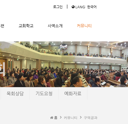
|
로그인
LANG: 한국어
훈련
교회학교
사역소개
커뮤니티
목회상담
기도요청
예화자료
홈
커뮤니티
구역공과