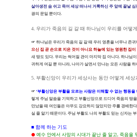
살아생전 숨 쉬고 죽어 세상 떠나서 거룩하신 주 앞에 끝날 심
광의 문일 뿐이다
.
4.
우리가 죽음의 길 갈 때 하나님이 우리를 어떻
☞
하나님은 우리가 죽음의 길 갈 때 우리 영혼을 너무나 존
으신 집 곧 손으로 지은 것이 아니요 하늘에 있는 영원한 집이
새 땅도 있다
.
우리는 썩어질 관이 마지막 집 아니다
.
하나님이 
귀하게 여길 뿐 아니라
,
나아가 살면서 만나는 모든 사람을 
5.
부활신앙이 우리가 세상사는 동안 어떻게 세상
☞
‘
부활신앙은 부활을 모르는 사람은 이해할 수 없는 행동을 
렇게 주님 말씀을 기억하고 부활신앙으로 드디어 죽음의 땅을
만났을 때 여인들은 아무도 강요하지 않았지만 주를 경배한다
실 줄 알기 때문이다
.
주님 부활도 나의 부활도 믿는 신자는 부
■
함께 하는 기도
예수 안에서 사망의 시대가 끝난 줄 알고
,
죽음을 
⚫