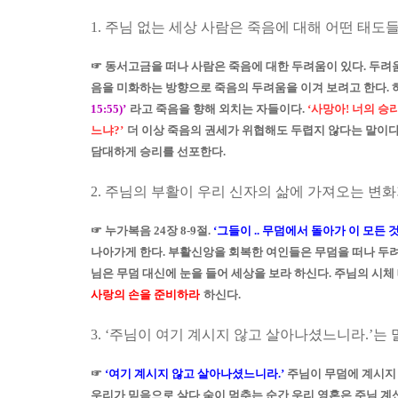
1.
주님 없는 세상 사람은 죽음에 대해 어떤 태도
☞
동서고금을 떠나 사람은 죽음에 대한 두려움이 있다
.
두려
음을 미화하는 방향으로 죽음의 두려움을 이겨 보려고 한다
.
15:55)’
라고 죽음을 향해 외치는 자들이다
.
‘
사망아
!
너의 승
느냐
?’
더 이상 죽음의 권세가 위협해도 두렵지 않다는 말이
담대하게 승리를 선포한다
.
2.
주님의 부활이 우리 신자의 삶에 가져오는 변화
☞
누가복음
24
장
8-9
절
.
‘
그들이
..
무덤에서 돌아가 이 모든 
나아가게 한다
.
부활신앙을 회복한 여인들은 무덤을 떠나 두
님은 무덤 대신에 눈을 들어 세상을 보라 하신다
.
주님의 시체
사랑의 손을 준비하라
하신다
.
3. ‘
주님이 여기 계시지 않고 살아나셨느니라
.’
는 
☞
‘
여기 계시지 않고 살아나셨느니라
.’
주님이 무덤에 계시지 
우리가 믿음으로 살다 숨이 멈추는 순간 우리 영혼은 주님 계