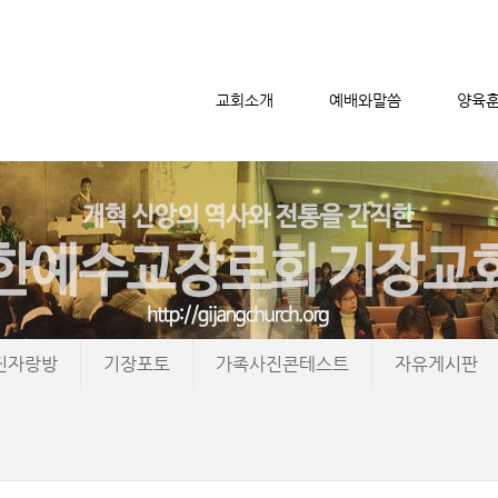
교회소개
예배와말씀
양육
메뉴 건너뛰기
진자랑방
기장포토
가족사진콘테스트
자유게시판