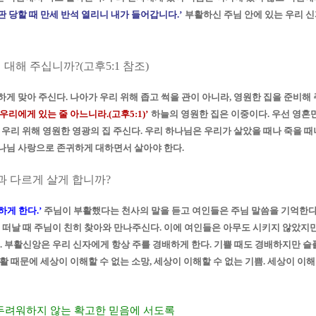
판 당할 때 만세 반석 열리니 내가 들어갑니다
.’
부활하신 주님 안에 있는 우리 
게 대해 주십니까
?(
고후
5:1
참조
)
귀하게 맞아 주신다
.
나아가 우리 위해 좁고 썩을 관이 아니라
,
영원한 집을 준비해
 우리에게 있는 줄 아느니라
.(
고후
5:1)’
하늘의 영원한 집은 이중이다
.
우선 영혼
우리 위해 영원한 영광의 집 주신다
.
우리 하나님은 우리가 살았을 때나 죽을 때
하나님 사랑으로 존귀하게 대하면서 살아야 한다
.
과 다르게 살게 합니까
?
하게 한다
.’
주님이 부활했다는 천사의 말을 듣고 여인들은 주님 말씀을 기억한
 떠날 때
주님이 친히 찾아와 만나주신다
.
이에 여인들은 아무도 시키지 않았지만
.
부활신앙은 우리 신자에게 항상 주를 경배하게 한다
.
기쁠 때도 경배하지만 슬
활 때문에 세상이 이해할 수 없는 소망
,
세상이 이해할 수 없는 기쁨
.
세상이 이해
두려워하지 않는 확고한 믿음에 서도록