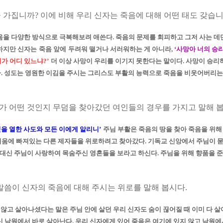
들 가집니까
?
이에 비해 우리 신자는 죽음에 대해 어떤 태도 갖습
움을 다양한 방식으로 극복해보려 애쓴다
.
죽음의 문제를 회피하고 그저 사는 데
하지만 신자는
죽음 앞에
두려워 떨거나 서러워하는 게 아니라
,
‘
사망아 너의 승리
리가 어디 있느냐
?’
더 이상 사망이 우리를 이기지 못한다는 말이다
.
사망이 승리
다
.
성도는 영원한 이김을 주시는 그리스도 부활의 능력으로 죽음을 비웃어버리는
가 어떤 것인지 무덤을 찾아갔던 여인들의 경우를 가지고 말해 
것을 열한 사도와 모든 이에게 알리니
’
주님 부활은 죽음의 땅을 찾아 죽음을 위해
려움에 빠져있는 다른 제자들을 위로하려고 찾아갔다
.
기독교 신앙에서 주님이 묻
 대신 주님이 사랑하여 목숨주신 영혼들을 보라고 하신다
.
주님을 위해 향품을 
말씀이 신자의 죽음에 대해 주시는 위로를 말해 봅시다
.
않고 살아나셨다는 말은 주님 안에 살던 우리 신자도 숨이 끊어질 때 이미 다 
신 낙원에서 바로 살아난다
.
우리 신자에게 있어 죽음은 여기에 있지 않고 낙원에