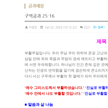
공과해설
구역공과 25-16
이성진
Apr 22, 2025
(10:12:22)
2221
첨부1
제목
부활주일입니다
.
우리 주님 우리 위하여 온갖 고난과
삼일 만에 죄와 죽음과 무덤의 권세 깨뜨리고 부활
에 서면 두려워합니다
.
하나님이 인간 존재 깊은 곳에
신자는 인생의 연약함을 알기에 겸손하게 큰소리치지
다시 사신 구주께서 부활의 첫 열매가 되어 우리에게
‘
예수 그리스도께서 부활하셨습니다
.’
‘
진실로 부활
‘
예수 안에서 나도 부활할 것입니다
.’
‘
진실로 부활할
■
말씀과 삶 나눔