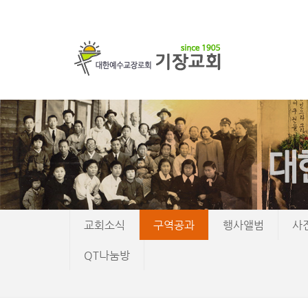
교회소식
구역공과
행사앨범
사
QT나눔방