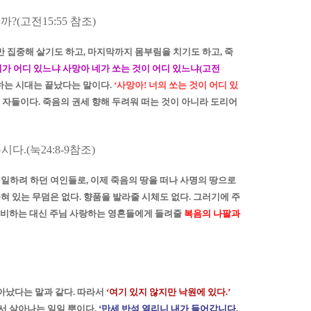
니까
?(
고전
15:55
참조
)
만 집중해 살기도 하고
,
마지막까지 몸부림을 치기도 하고
,
죽
가 어디 있느냐 사망아 네가 쏘는 것이 어디 있느냐
(
고전
하는 시대는 끝났다는 말이다
.
‘
사망아
!
너의 쏘는 것이 어디 있
 자들이다
.
죽음의 권세 향해 두려워 떠는 것이 아니라 도리어
봅시다
.(
눅
24:8-9
참조
)
 일하려 하던 여인들로
,
이제 죽음의 땅을 떠나 사명의 땅으로
혀 있는 무덤은 없다
.
향품을 발라줄 시체도 없다
.
그러기에 주
준비하는 대신 주님 사랑하는 영혼들에게 들려줄
복음의 나팔과
살아났다는 말과 같다
.
따라서
‘
여기 있지 않지만 낙원에 있다
.’
서 살아나는 일일 뿐이다
.
‘
만세 반석 열리니 내가 들어갑니다
.