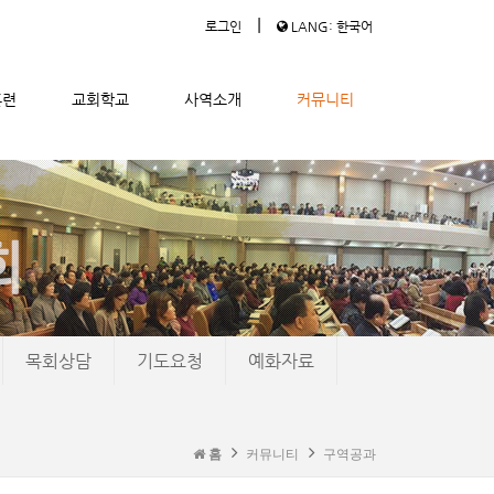
|
로그인
LANG: 한국어
훈련
교회학교
사역소개
커뮤니티
목회상담
기도요청
예화자료
홈
커뮤니티
구역공과