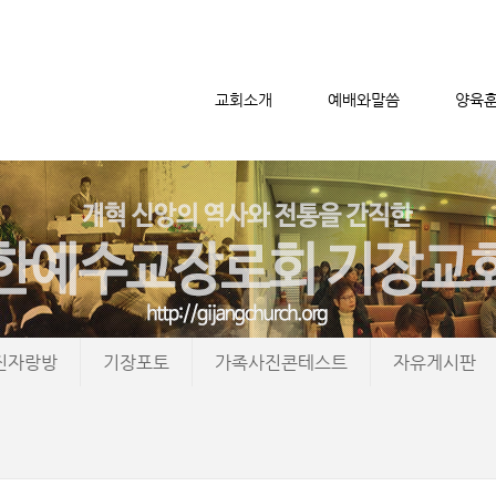
교회소개
예배와말씀
양육
메뉴 건너뛰기
진자랑방
기장포토
가족사진콘테스트
자유게시판