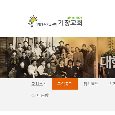
교회소식
구역공과
행사앨범
사
QT나눔방