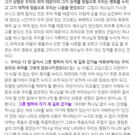
그가 상함은 우리의 죄악 때문이라 그가 징계를 받음으로 우리는 평화를 누리
고 그가 채찍에 맞음으로 우리는 나음을 받았도다
’.
그렇다
.
예수님이 가시관
쓰시고 창에 찔리신 것은 우리 허물 때문이다
.
아침에 눈을 뜨는 순간부터 저녁
에 잠드는 시간까지 우리 안에 있는 것으로는 부패하고 더러운 생각과 욕망에
매여 살 수 밖에 없는 우리 허물 때문이다
.
예수님이 만신창이 되도록 상하시고
고통 받으신 것도 우리의 죄악 때문이다
.
죄악으로 인해 생명의 근원이신 하나
님을 떠나 원수된 우리를 다시 거룩하신 창조주 하나님과 평화를 누리게 하시
고
,
죄악으로 마음이 병들어서 선한 것을 사랑할 줄 모르고 이웃을 섬길 줄 모
르는 우리 영혼의 질병을 고치시기 위해 예수님이 우리 대신 징계를 받으신 것
이다
.
③
‘
우리는 다 양 같아서 그릇 행하여 각기 제 길로 갔거늘 여호와께서는 우리
모두의 죄악을 그에게 담당시키셨도다
(6
절
)’.
눈 어둡고 고집스럽고 미련하기
가 비할 데 없는 양이 목자를 버리고 제멋대로 가면 어찌 되는가
?
푸른 초장과
맑은 물가에서 마음껏 누리고 쉬게 되는가
?
오히려 사나운 짐승의 밥이 되고
,
위험한 낭떠러지를 헤매게 될 뿐이다
.
마찬가지다
.
피조물인 인생이 지혜와 사
랑과 의로 우리를 창조하신 하나님을 떠나면 어찌되는가
?
인생이 마땅히 걸어
가야 할 선한 길에서 벗어나게 될 뿐이다
.
의로운 생명의 길에서 벗어나는 것
뿐이다
. ‘
그릇 행하여 각기 제 길로 갔거늘
’.
여러분
!
하나님 없이 사는 인생들
,
하나님 없는 세상 나라를 보라
.
거기에 평화가 있는가
?
의가 지배하는가
?
인간
이 만든 세상 나라의 바탕에 사랑이 역사하는가
?
누구도 피할 수 없이 직면해
야하는 죽음의 문제를 해결하였는가
?
그래서 죽음조차도 두렵지 않는 영원한
삶의 의미를 찾았는가
?
하나님 떠난 세상 나라에서 우리는 평화가 아니라 날마
다 다툼과 갈등과 살인과 두려운 소식들만 듣게 된다
.
의가 아니라 불의가 판을