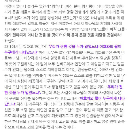
게 하신다
.
이것이 얼마나 놀라운 일인가
?
참하나님이신 분이 참사람이 되어 열방을 위해
자기 몸을 제물로 뿌려지게 함으로 죄로 망할 인생에게 생명의 소망과 의를 회
복시키신다
.
누가 이런 일을 상상이나 했겠는가
?
이것은 하나님이 우리를 위해
친히 예비하신 일이요 하늘에 계신 거룩하신 아버지 하나님의 지혜와 사랑에
서 비롯된 일이다
.
그래서
52:15
에서는 이 기이한 일에 대해
‘
그들이 아직 그들
에게 전파되지 아니한 것을 볼 것이요 아직 듣지 못한 것을 깨달을 것임이라
’
하신다
.
53:1
에서는 뭐라고 하는가
? ‘
우리가 전한 것을 누가 믿었느냐 여호와의 팔이
누구에게 나타났느냐
’
하신다
.
무슨 말인가
?
하늘보다 높고 영화로우신 분이 미
물보다 낮고 비참하게 되셔서 열방을 위한 제물로 뿌려짐으로 열방을 정결하
게 씻어 구원하시는 이 일이 너무 신비로워서 인간이 그 이성을 가지고는 믿을
수가 없다는 말이다
.
스스로 지혜롭다고 여기는 인생들로서는 이해가 안 간다
는 말이다
.
자기를 지혜롭게 여기는 인생들은 스스로 의를 행하고 선한 일을 많
이 해서 심령이 깨끗해지고 구원도 받아야 한다고 여기지
,
하나님이 세상에 보
내신 고난의 종이 뿌린 피로서 정결해진다고 믿을 수가 없는 거다
. ‘
우리가 전
한 것을 누가 믿었느냐
’.
그런데 모든 사람이 하나님의 지혜와 사랑에서 나온
이 구원의 신비를 불신하는 것은 아니다
.
그래서
‘
여호와의 팔이 누구에게 나타
났느냐
’
하신다
.
거룩하신 하나님이 그 심령에 권능의 팔로 역사하는 사람은 자
신은 아무 소망 없는 죄인인 줄을 알고 고난의 종이 뿌린 이 피를 믿고 의지함
으로 죄사함을 얻고 그 양심이 깨끗해지고 그 영혼이 순결함을 덧입어서 거룩
하신 하나님을 만나게 되는 것이다
.
고난의 종의 피를 의지하고 성령 안에 순종
함으로 비로소 의의 열매를 맺게 되는 것이다
.