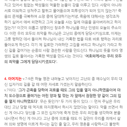
치고 있어서 힘없는 백성들의 억울한 눈물이 강을 이루고 있다
.
사랑이 아니라
서로 미워하고 상처주고 할퀴고 물어뜯으며 피투성이가 되어 있지 않는가
?
죽
음의 문제를 극복하여 소망 중에 담대하기는커녕
,
죽음에 대해서는 생각조차
하기 싫어서 애써 외면하고 그저 오늘을 사는 일에 마음을 쏟아버리려고 하지
않는가
?
이것이 의롭고 생명이신 창조주 하나님을 떠난 인생의 오늘의 주소이
다
.
이런 우리 모두의 죄악을 하나님은 고난의 종에게 담당시키심으로
,
이제는
그릇 행하던 데서 돌이켜 하나님이 내신 거룩한 법을 따로 바로 행하는 자리로
돌아오게 하신다
.
각기 제 길로만 가려하던 고집을 버리고 하나님이 가라고 하
신 길을 걸어가는 순종의 사람 겸손한 사람을 만드신다
.
하나님의 뜻을 따라 영
생의 길로 돌아서는 거룩한 백성을 만드시는 것이다
. ‘
여호와께서는 우리 모두
의 죄악을 그에게 담당시키셨도다
’.
4.
이어지는
v.7-9
은 하늘 영관 내려놓고 낮아지신 고난의 종 예수님이 우리 대
신 십자가의 길을 갈 때 어떤 자세로 가셨는지 말씀하신다
.
v.7
이다
. ‘
그가 곤욕을 당하여 괴로울 때도 그의 입을 열지 아니하였음이여 마
치 도수장으로 끌려가는 어린 양과 털 깎는 자 앞에서 잠잠한 양 같이 그의 입
을 열지 아니하였도다
’.
무슨 뜻인가
?
두 가지 뜻이 있다
.
①
먼저 주님은 우리
대신 고난 당할 때 억지로 마지못해서 하시지 않았다는 말이다
.
악을 쓰면서 하
신 게 아니다
.
당신을 그 모진 십자가에 죽게 만든 우리 죄인들 생각하며 분을
내시면서 하신 게 아니다
.
고난 중에 괴로울 때도 이 길만이 우리를 죄에서 살
려 의와 생명에 이르게 하시는 길인 줄 알고
,
우리 영혼을 사랑하시고 불쌍히