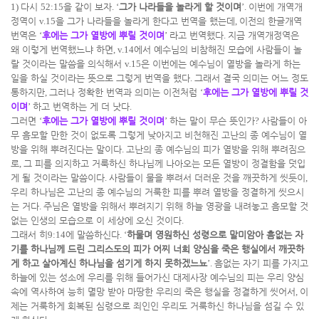
1)
다시
52:15
을 같이 보자
. ‘
그가 나라들을 놀라게 할 것이며
’.
이번에 개역개
정역이
v.15
을 그가 나라들을 놀라게 한다고 번역을 했는데
,
이전의 한글개역
번역은
‘
후에는 그가 열방에 뿌릴 것이며
’
라고 번역했다
.
지금 개역개정역은
왜 이렇게 번역했느냐 하면
, v.14
에서 예수님의 비참해진 모습에 사람들이 놀
랄 것이라는 말씀을 의식해서
v.15
은 이번에는 예수님이 열방을 놀라게 하는
일을 하실 것이라는 뜻으로 그렇게 번역을 했다
.
그래서 결국 의미는 어느 정도
통하지만
,
그러나 정확한 번역과 의미는 이전처럼
‘
후에는 그가 열방에 뿌릴 것
이며
’
하고 번역하는 게 더 낫다
.
그러면
‘
후에는 그가 열방에 뿌릴 것이며
’
하는 말이 무슨 뜻인가
?
사람들이 아
무 흠모할 만한 것이 없도록 그렇게 낮아지고 비천해진 고난의 종 예수님이 열
방을 위해 뿌려진다는 말이다
.
고난의 종 예수님의 피가 열방을 위해 뿌려짐으
로
,
그 피를 의지하고 거룩하신 하나님께 나아오는 모든 열방이 정결함을 덧입
게 될 것이라는 말씀이다
.
사람들이 물을 뿌려서 더러운 것을 깨끗하게 씻듯이
,
우리 하나님은 고난의 종 예수님의 거룩한 피를 뿌려 열방을 정결하게 씻으시
는 거다
.
주님은 열방을 위해서 뿌려지기 위해 하늘 영광을 내려놓고 흠모할 것
없는 인생의 모습으로 이 세상에 오신 것이다
.
그래서 히
9:14
에 말씀하신다
. ‘
하물며 영원하신 성령으로 말미암아 흠없는 자
기를 하나님께 드린 그리스도의 피가 어찌 너희 양심을 죽은 행실에서 깨끗하
게 하고 살아계신 하나님을 섬기게 하지 못하겠느뇨
’.
흠없는 자기 피를 가지고
하늘에 있는 성소에 우리를 위해 들어가신 대제사장 예수님의 피는 우리 양심
속에 역사하여 능히 멸망 받아 마땅한 우리의 죽은 행실을 정결하게 씻어서
,
이
제는 거룩하게 회복된 심령으로 죄인인 우리도 거룩하신 하나님을 섬길 수 있