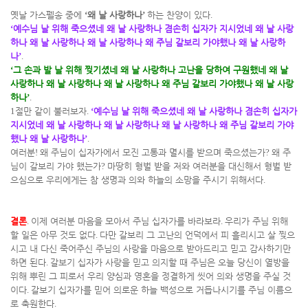
옛날 가스펠송 중에
‘
왜 날 사랑하나
’
하는 찬양이 있다
.
‘
예수님 날 위해 죽으셨네 왜 날 사랑하나 겸손히 십자가 지시었네 왜 날 사랑
하나 왜 날 사랑하나 왜 날 사랑하나 왜 주님 갈보리 가야했나 왜 날 사랑하
나
’
.
‘
그 손과 발 날 위해 찢기셨네 왜 날 사랑하나 고난을 당하여 구원했네 왜 날
사랑하나 왜 날 사랑하나 왜 날 사랑하나 왜 주님 갈보리 가야했나 왜 날 사랑
하나
’
.
1
절만 같이 불러보자
.
‘
예수님 날 위해 죽으셨네 왜 날 사랑하나 겸손히 십자가
지시었네 왜 날 사랑하나 왜 날 사랑하나 왜 날 사랑하나 왜 주님 갈보리 가야
했나 왜 날 사랑하나
’
.
여러분
!
왜 주님이 십자가에서 모진 고통과 멸시를 받으며 죽으셨는가
?
왜 주
님이 갈보리 가야 했는가
?
마땅히 형벌 받을 저와 여러분을 대신해서 형벌 받
으심으로 우리에게는 참 생명과 의와 하늘의 소망을 주시기 위해서다
.
결론
.
이제 여러분 마음을 모아서 주님 십자가를 바라보라
.
우리가 주님 위해
할 일은 아무 것도 없다
.
다만 갈보리 그 고난의 언덕에서 피 흘리시고 살 찢으
시고 내 다신 죽어주신 주님의 사랑을 마음으로 받아드리고 믿고 감사하기만
하면 된다
.
갈보기 십자가 사랑을 믿고 의지할 때 주님은 오늘 당신이 열방을
위해 뿌린 그 피로서 우리 양심과 영혼을 정결하게 씻어 의와 생명을 주실 것
이다
.
갈보기 십자가를 믿어 의로운 하늘 백성으로 거듭나시기를 주님 이름으
로 축원한다
.