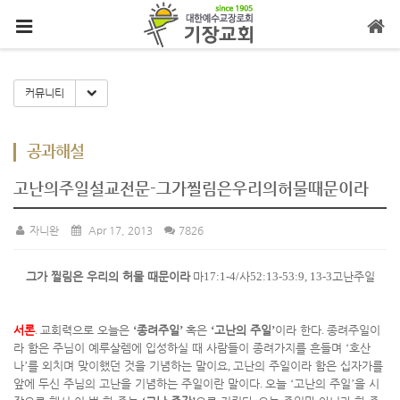
메뉴 건너뛰기
Toggle Dropdown
커뮤니티
공과해설
고난의주일설교전문-그가찔림은우리의허물때문이라
자니완
Apr 17, 2013
7826
그가 찔림은 우리의 허물 때문이라
마
17:1-4/
사
52:13-53:9, 13-3
고난주일
서론
.
교회력으로 오늘은
‘
종려주일
’
혹은
‘
고난의 주일
’
이라 한다
.
종려주일이
라 함은 주님이 예루살렘에 입성하실 때 사람들이 종려가지를 흔들며
‘
호산
나
’
를 외치며 맞이했던 것을 기념하는 말이요
,
고난의 주일이라 함은 십자가를
앞에 두신 주님의 고난을 기념하는 주일이란 말이다
.
오늘
‘
고난의 주일
’
을 시