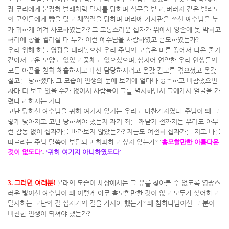
장 무리에게 붙잡혀 벌레처럼 멸시를 당하며 심문을 받고
,
버러지 같은 빌라도
의 군인들에게 뺨을 맞고 채찍질을 당하며 머리에 가시관을 쓰신 예수님을 누
가 귀하게 여겨 사모하였는가
?
그 고통스러운 십자가 위에서 양손에 못 박히고
허리에 창을 찔리실 때 누가 이런 예수님을 사랑하였고 흠모하였는가
?
우리 위해 하늘 영광을 내려놓으신 우리 주님의 모습은 마른 땅에서 나온 줄기
같아서 고운 모양도 없었고 풍채도 없으셨으며
,
심지어 연약한 우리 인생들의
모든 아픔을 친히 체휼하시고 대신 담당하시려고 온갖 간고를 겪으셨고 온갖
질고를 당하셨다
.
그 모습이 인생의 눈에 보기에 얼마나 흉측하고 비참했으면
차마 더 보고 있을 수가 없어서 사람들이 그를 멸시하면서 그에게서 얼굴을 가
렸다고 하시는 거다
.
고난 당하신 예수님을 귀히 여기지 않기는 우리도 마찬가지였다
.
주님이 왜 그
렇게 낮아지고 고난 당하셔야 했는지 자기 죄를 깨닫기 전까지는 우리도 아무
런 감동 없이 십자가를 바라보지 않았는가
?
지금도 여전히 십자가를 지고 나를
따르라는 주님 말씀이 부담되고 회피하고 싶지 않는가
? ‘
흠모할만한 아름다운
것이 없도다
’
.
‘
귀히 여기지 아니하였도다
’
.
3.
그러면 여러분
!
본래의 모습이 세상에서는 그 유를 찾아볼 수 없도록 영광스
러운 빛이신 예수님이 왜 이렇게 아무 흠모할만한 것이 없고 모두가 싫어하고
멸시하는 고난의 길 십자가의 길을 가셔야 했는가
?
왜 참하나님이신 그 분이
비천한 인생이 되셔야 했는가
?