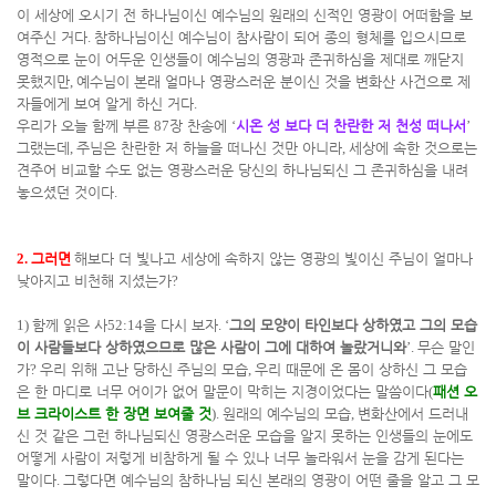
이 세상에 오시기 전 하나님이신 예수님의 원래의 신적인 영광이 어떠함을 보
여주신 거다
.
참하나님이신 예수님이 참사람이 되어 종의 형체를 입으시므로
영적으로 눈이 어두운 인생들이 예수님의 영광과 존귀하심을 제대로 깨닫지
못했지만
,
예수님이 본래 얼마나 영광스러운 분이신 것을 변화산 사건으로 제
자들에게 보여 알게 하신 거다
.
우리가 오늘 함께 부른
87
장 찬송에
‘
시온 성 보다 더 찬란한 저 천성 떠나서
’
그랬는데
,
주님은 찬란한 저 하늘을 떠나신 것만 아니라
,
세상에 속한 것으로는
견주어 비교할 수도 없는 영광스러운 당신의 하나님되신 그 존귀하심을 내려
놓으셨던 것이다
.
2.
그러면
해보다 더 빛나고 세상에 속하지 않는 영광의 빛이신 주님이 얼마나
낮아지고 비천해 지셨는가
?
1)
함께 읽은 사
52:14
을 다시 보자
. ‘
그의 모양이 타인보다 상하였고 그의 모습
이 사람들보다 상하였으므로 많은 사람이 그에 대하여 놀랐거니와
’.
무슨 말인
가
?
우리 위해 고난 당하신 주님의 모습
,
우리 때문에 온 몸이 상하신 그 모습
은 한 마디로 너무 어이가 없어 말문이 막히는 지경이었다는 말씀이다
(
패션 오
브 크라이스트 한 장면 보여줄 것
).
원래의 예수님의 모습
,
변화산에서 드러내
신 것 같은 그런 하나님되신 영광스러운 모습을 알지 못하는 인생들의 눈에도
어떻게 사람이 저렇게 비참하게 될 수 있나 너무 놀라워서 눈을 감게 된다는
말이다
.
그렇다면 예수님의 참하나님 되신 본래의 영광이 어떤 줄을 알고 그 모