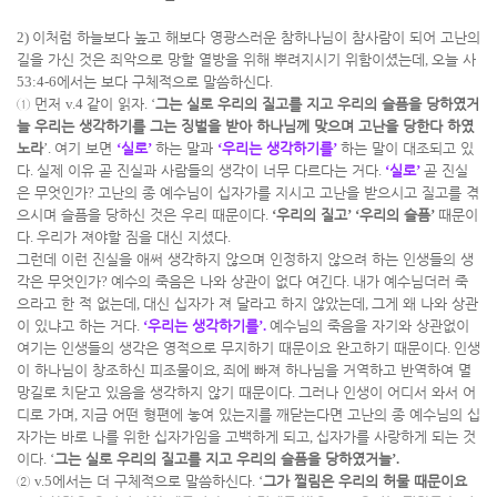
2)
이처럼 하늘보다 높고 해보다 영광스러운 참하나님이 참사람이 되어 고난의
길을 가신 것은 죄악으로 망할 열방을 위해 뿌려지시기 위함이셨는데
,
오늘 사
53:4-6
에서는 보다 구체적으로 말씀하신다
.
①
먼저
v.4
같이 읽자
. ‘
그는 실로 우리의 질고를 지고 우리의 슬픔을 당하였거
늘 우리는 생각하기를 그는 징벌을 받아 하나님께 맞으며 고난을 당한다 하였
노라
’.
여기 보면
‘
실로
’
하는 말과
‘
우리는 생각하기를
’
하는 말이 대조되고 있
다
.
실제 이유 곧 진실과 사람들의 생각이 너무 다르다는 거다
.
‘
실로
’
곧 진실
은 무엇인가
?
고난의 종 예수님이 십자가를 지시고 고난을 받으시고 질고를 겪
으시며 슬픔을 당하신 것은 우리 때문이다
.
‘
우리의 질고
’ ‘
우리의 슬픔
’
때문이
다
.
우리가 져야할 짐을 대신 지셨다
.
그런데 이런 진실을 애써 생각하지 않으며 인정하지 않으려 하는 인생들의 생
각은 무엇인가
?
예수의 죽음은 나와 상관이 없다 여긴다
.
내가 예수님더러 죽
으라고 한 적 없는데
,
대신 십자가 져 달라고 하지 않았는데
,
그게 왜 나와 상관
이 있냐고 하는 거다
.
‘
우리는 생각하기를
’.
예수님의 죽음을 자기와 상관없이
여기는 인생들의 생각은 영적으로 무지하기 때문이요 완고하기 때문이다
.
인생
이 하나님이 창조하신 피조물이요
,
죄에 빠져 하나님을 거역하고 반역하여 멸
망길로 치닫고 있음을 생각하지 않기 때문이다
.
그러나 인생이 어디서 와서 어
디로 가며
,
지금 어떤 형편에 놓여 있는지를 깨닫는다면 고난의 종 예수님의 십
자가는 바로 나를 위한 십자가임을 고백하게 되고
,
십자가를 사랑하게 되는 것
이다
. ‘
그는 실로 우리의 질고를 지고 우리의 슬픔을 당하였거늘
’.
②
v.5
에서는 더 구체적으로 말씀하신다
. ‘
그가 찔림은 우리의 허물 때문이요