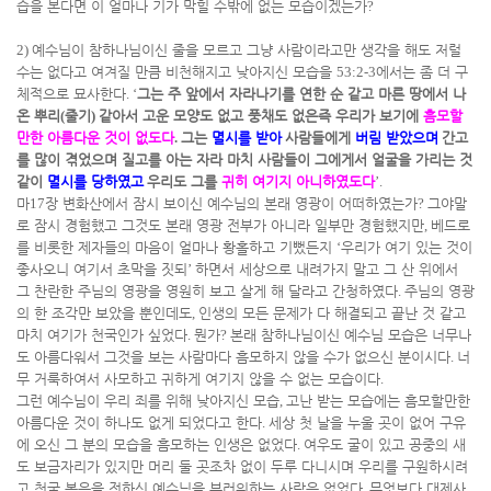
습을 본다면 이 얼마나 기가 막힐 수밖에 없는 모습이겠는가
?
2)
예수님이 참하나님이신 줄을 모르고 그냥 사람이라고만 생각을 해도 저럴
수는 없다고 여겨질 만큼 비천해지고 낮아지신 모습을
53:2-3
에서는 좀 더 구
체적으로 묘사한다
. ‘
그는 주 앞에서 자라나기를 연한 순 같고 마른 땅에서 나
온 뿌리
(
줄기
)
같아서 고운 모양도 없고 풍채도 없은즉 우리가 보기에
흠모할
만한 아름다운 것이 없도다
.
그는
멸시를 받아
사람들에게
버림 받았으며
간고
를 많이 겪었으며 질고를 아는 자라 마치 사람들이 그에게서 얼굴을 가리는 것
같이
멸시를 당하였고
우리도 그를
귀히 여기지 아니하였도다
’.
마
17
장 변화산에서 잠시 보이신 예수님의 본래 영광이 어떠하였는가
?
그야말
로 잠시 경험했고 그것도 본래 영광 전부가 아니라 일부만 경험했지만
,
베드로
를 비롯한 제자들의 마음이 얼마나 황홀하고 기뻤든지
‘
우리가 여기 있는 것이
좋사오니 여기서 초막을 짓되
’
하면서 세상으로 내려가지 말고 그 산 위에서
그 찬란한 주님의 영광을 영원히 보고 살게 해 달라고 간청하였다
.
주님의 영광
의 한 조각만 보았을 뿐인데도
,
인생의 모든 문제가 다 해결되고 끝난 것 같고
마치 여기가 천국인가 싶었다
.
뭔가
?
본래 참하나님이신 예수님 모습은 너무나
도 아름다워서 그것을 보는 사람마다 흠모하지 않을 수가 없으신 분이시다
.
너
무 거룩하여서 사모하고 귀하게 여기지 않을 수 없는 모습이다
.
그런 예수님이 우리 죄를 위해 낮아지신 모습
,
고난 받는 모습에는 흠모할만한
아름다운 것이 하나도 없게 되었다고 한다
.
세상 첫 날을 누울 곳이 없어 구유
에 오신 그 분의 모습을 흠모하는 인생은 없었다
.
여우도 굴이 있고 공중의 새
도 보금자리가 있지만 머리 둘 곳조차 없이 두루 다니시며 우리를 구원하시려
고 천국 복음을 전하신 예수님을 부러워하는 사람은 없었다
.
무엇보다 대제사