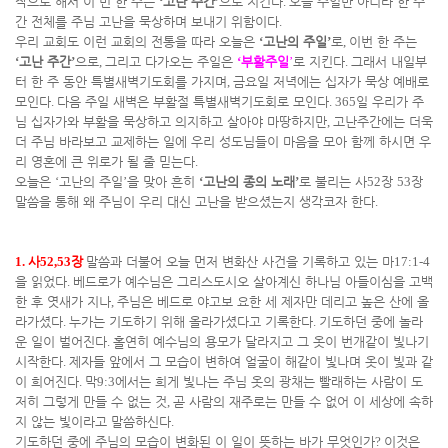
작으로 해서 이 번 한 주는
‘
고난 주간
’
으로 지킨다
.
오늘 주일만 아니라 한 주
간 전체를 주님 고난을 묵상하며 보내기 위함이다
.
우리 교회도 이런 교회의 전통을 따라 오늘은
‘
고난의 주일
’
로
,
이번 한 주는
‘
고난 주간
’
으로
,
그리고 다가오는 주일은
‘
부활주일
’
로 지킨다
.
그래서 내일부
터 한 주 동안 특별새벽기도회를 가지며
,
금요일 저녁에는 십자가 묵상 예배로
모인다
.
다음 주일 새벽은 부활절 특별새벽기도회로 모인다
. 365
일 우리가 주
님 십자가와 부활을 묵상하고 의지하고 살아야 마땅하지만
,
고난주간에는 더욱
더 주님 바라보고 교제하는 일에 우리 성도님들이 마음을 모아 함께 하시면 우
리 영혼에 큰 위로가 될 줄 믿는다
.
오늘은
‘
고난의 주일
’
을 맞아 흔히
‘
고난의 종의 노래
’
로 불리는 사
52
장
53
장
말씀을 통해 왜 주님이 우리 대신 고난을 받으셨는지 생각코자 한다
.
1.
사
52,53
장
말씀과 더불어 오늘 먼저 변화산 사건을 기록하고 있는 마
17:1-4
을 읽었다
.
베드로가 예수님은 그리스도시오 살아계신 하나님 아들이심을 고백
한 후 엿새가 지나
,
주님은 베드로 야고보 요한 세 제자만 데리고 높은 산에 올
라가셨다
.
누가는 기도하기 위해 올라가셨다고 기록한다
.
기도하던 중에 놀라
운 일이 벌어진다
.
홀연히 예수님의 용모가 달라지고 그 옷이 번개같이 빛나기
시작한다
.
제자들 앞에서 그 모습이 변하여 얼굴이 해같이 빛나며 옷이 빛과 같
이 희어진다
.
막
9:3
에서는 희게 빛나는 주님 옷의 광채는 빨래하는 사람이 도
저히 그렇게 만들 수 없는 것
,
곧 사람의 재주로는 만들 수 없어 이 세상에 속하
지 않는 빛이라고 말씀하신다
.
기도하던 중에 주님의 모습이 변화된 이 일이 뜻하는 바가 무엇인가
?
이것은