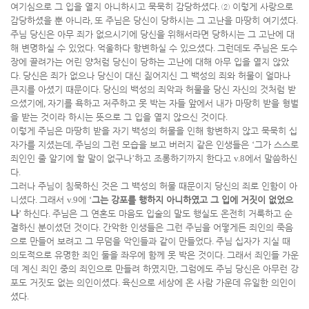
여기심으로 그 입을 열지 아니하시고 묵묵히 감당하셨다
.
②
이렇게 사랑으로
감당하셨을 뿐 아니라
,
또 주님은 당신이 당하시는 그 고난을 마땅히 여기셨다
.
주님 당신은 아무 죄가 없으시기에 당신을 위해서라면 당하시는 그 고난에 대
해 변명하실 수 있었다
.
억울하다 항변하실 수 있으셨다
.
그런데도 주님은 도수
장에 끌려가는 어린 양처럼 당신이 당하는 고난에 대해 아무 입을 열지 않았
다
.
당신은 죄가 없으나 당신이 대신 짊어지신 그 백성의 죄와 허물이 얼마나
큰지를 아셨기 때문이다
.
당신의 백성의 죄악과 허물을 당신 자신의 것처럼 받
으셨기에
,
자기를 욕하고 저주하고 못 박는 자들 앞에서 내가 마땅히 받을 형벌
을 받는 것이라 하시는 뜻으로 그 입을 열지 않으신 것이다
.
이렇게 주님은 마땅히 받을 자기 백성의 허물을 인해 항변하지 않고 묵묵히 십
자가를 지셨는데
,
주님의 그런 모습을 보고 버러지 같은 인생들은
‘
그가 스스로
죄인인 줄 알기에 할 말이 없구나
’
하고 조롱하기까지 한다고
v.8
에서 말씀하신
다
.
그러나 주님이 침묵하신 것은 그 백성의 허물 때문이지 당신의 죄로 인함이 아
니셨다
.
그래서
v.9
에
‘
그는 강포를 행하지 아니하였고 그 입에 거짓이 없었으
나
’
하신다
.
주님은 그 연혼도 마음도 입술의 말도 행실도 온전히 거룩하고 순
결하신 분이셨던 것이다
.
간악한 인생들은 그런 주님을 어떻게든 죄인의 죽음
으로 만들어 보려고 그 무덤을 악인들과 같이 만들었다
.
주님 십자가 지실 때
의도적으로 유명한 죄인 둘을 좌우에 함께 못 박은 것이다
.
그래서 죄인들 가운
데 계신 죄인 중의 죄인으로 만들려 하였지만
,
그럼에도 주님 당신은 아무런 강
포도 거짓도 없는 의인이셨다
.
육신으로 세상에 온 사람 가운데 유일한 의인이
셨다
.