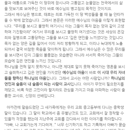
물과 애통으로 가득찬 이 땅위에 잠시나마 고통없고 눈물없는 천국에서의 삶
을 맛보기로 보여주신 것이 바로 예수님의 병고침의 목적인 것이지요.
그래서 예수님은 병으로, 때로는 죄로 가득찬 이 땅 백성들을 볼 때 늘 안타까
울 수 밖에 없었습니다. 그래서 본문은 이러한 예수님의 마음을 이렇게 표현합
니다. “무리를 보시고 불쌍히 여기시니 이는 그들이 목자 없는 양과 같이 고생
하며 기진함이라” 여기서 무리를 보시고 불쌍히 여기셨다는 것은 세상의 온갖
죄와 질병으로 고통당하는 그들을 보시고 ‘깊은 연민을 느끼셨다’는 것입니다.
목자 없는 양은 길을 잃어서 이리 저리 방황하게 되고, 이리나 늑대에게 노출
되어서 결국 비참한 죽음을 맞이하게 됩니다. 그래서 예수님은 수 많은 무리들
을 보시면서 단지 그들의 볼품없는 모습뿐만 아니라 서서히 죽어가는 그들의
모습에 깊은 연민을 느끼신 것입니다.
하나님을 전혀 알지 못하거나, 아니면 제대로 알지 못해 죽어가는 영혼을 보시
고 슬퍼하시고 깊은 연민을 가지셨던
예수님의 마음
이 바로
이 시대 우리 자녀
들을 향하신 하나님의 마음
입니다. 그래서 교사는 어떤 사람입니까?
하나님의
연민과 슬픔이 내 슬픔이 되는 사람이 교사
입니다. 아이가 무엇이 필요한지를
깨닫고, 비록 작은 고민이라 할지라도 관심을 가지고 마음 아파하는 사람이 훌
륭한 교사요, 신앙의 선배입니다.
아까전에 말씀드렸던 그 새가족에게는 우리 교회 중고등부에 다니는 중학생
딸이 있습니다. 그 딸이 학교에서 좀 유별난것도 있고, 교회에서 잘 정착할 수
있을까 걱정을 했는데 지난주에 교회를 갔다와서 이런 이야기를 하더랍니다.
“아빠, 나 교회가는게 기다려져..” 너무 신기하기도 하고 기특해서 아빠가 묻습