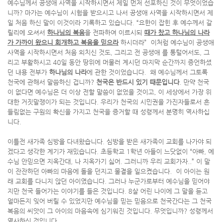
예수님께서 공생애 사역을 시작하시면서 제일 먼저 선포하신 것이 무엇이었습
니까? 마가는 예수님이 시험을 받으시고 나서 공생애 사역을 시작하시면서 제
일 처음 하신 말이 이것이라 기록하고 있습니다. “요한이 잡힌 후 예수께서 갈
릴리에 오셔서
하나님의 복음
을 전파하여 이르시되
때가 찼고 하나님의 나라
가 가까이 왔으니 회개하고 복음을 믿으라
하시더라” 이처럼 예수님이 공생애
사역을 시작하시면서 처음 외치신 것도, 그리고 전 공생애 를 통털어서도, 그
리고 부활하시고 40일 동안 땅위에 머물러 계시던 마지막 순간까지 증언하셨
던 내용 전부가
하나님의 나라
에 관한 것이었습니다. 왜 예수님께서 그토록
천국에 관해서 말씀하신 겁니까?
천국은 반드시 있기 때문입니다
. 만약 천국
이 없다면 예수님은 더 이상 전할 말씀이 없었을 것이고, 이 세상에서 가장 위
대한 거짓말쟁이가 되는 것입니다. 우리가 천국의 시민권을 가진자들로서 흔
들림없는 구원의 확신을 가지고 천국을 증거할 때 성령께서 분명히 역사하십
니다.
이틀전 새가족 심방을 다녀왔습니다. 심방을 받은 새가족이 교회를 나가야 되
겠다고 생각한 계기가 재밌습니다. 초등학교 1학년 아들이 느닷없이 “아빠, 예
수님 안믿으면 지옥간대, 나 지옥가기 싫어. 그러니까 우리 교회가자..” 이 말
이 잔잔하던 아빠의 마음에 돌을 던지고 물결을 일으켰습니다. 이 아이는 원
래 교회를 다니지 않던 아이였습니다. 그러나 누군가로부터 예수님을 믿어야
지만 천국 들어가는 이야기를 들은 것입니다. 8살 어린 나이에 그 말을 듣고
얼마든지 잊어 버릴 수 있었지만 예수님을 믿는 믿음으로 천국간다는 그 천국
복음의 씨앗이 그 아이의 마음속에 심기워진 것입니다. 무엇입니까? 성령께서
역사하신 것입니다.