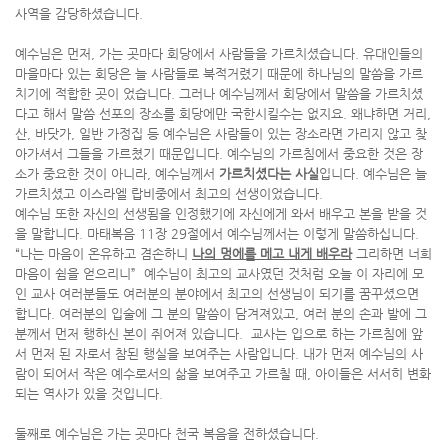
사역을 감당하셨습니다.
예수님은 먼저, 가는 곳마다 회당에서 사람들을 가르치셨습니다. 유대인들의
마을마다 있는 회당은 늘 사람들로 북적거렸기 때문에 하나님의 말씀을 가르
치기에 적합한 곳이 었습니다. 그러나 예수님께서 회당에서 말씀을 가르치셨
다고 해서 말씀 선포의 장소를 회당에만 국한시킬수는 없지요. 왜냐하면 거리,
산, 바닷가, 일반 가정집 등 예수님은 사람들이 있는 장소라면 가리지 않고 찾
아가셔서 그들을 가르쳤기 때문입니다. 예수님의 가르침에서 중요한 것은 장
소가 중요한 것이 아니라, 예수님께서
가르치셨다는 사실
입니다. 예수님은 늘
가르치셨고 이스라엘 랍비중에서 최고의 선생이었습니다.
예수님 또한 자신의 선생됨을 인정했기에 자신에게 와서 배우고 본을 받을 것
을 말합니다. 마태복음 11장 29절에서 예수님께서는 이렇게 말씀하십니다.
“나는 마음이 온유하고 겸손하니
나의 멍에를 메고 내게 배우라
그리하면 너희
마음이 쉼을 얻으리니” 예수님이 최고의 교사였던 것처럼 오늘 이 자리에 모
인 교사 여러분들도 여러분의 분야에서 최고의 선생님이 되기를 꿈꾸셨으면
합니다. 여러분의 입술에 그 분의 말씀이 담겨져있고, 여러 분의 손과 발에 그
분께서 먼저 행하신 본이 쥐어져 있습니다. 교사는 입으로 하는 가르침에 앞
서 먼저 된 자로서 참된 행실을 보여주는 사람입니다. 내가 먼저 예수님의 사
람이 되어서 작은 예수로서의 삶을 보여주고 가르칠 때, 아이들은 서서히 변화
되는 역사가 있을 것입니다.
둘째로 예수님은 가는 곳마다 천국 복음을 전하셨습니다.