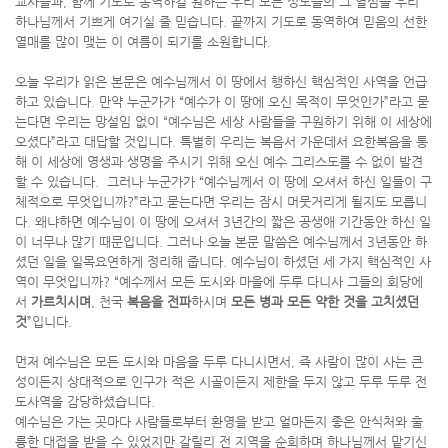
교사들과, 함께 기도로 동역하길 원하는 우리 모든 성도들의 그 열심을 우리
하나님께서 기쁘게 여기실 줄 믿습니다. 끝까지 기도로 동역하여 믿음의 선한
열매를 많이 맺는 이 여름이 되기를 소원합니다.
오늘 우리가 읽은 본문은 예수님께서 이 땅에서 행하신 핵심적인 사역을 언급
하고 있습니다. 만약 누군가가 “예수가 이 땅에 오신 목적이 무엇인가”라고 묻
는다면 우리는 망설임 없이 “예수님은 세상 사람들을 구원하기 위해 이 세상에
오셨다”라고 대답할 것입니다. 특별히 우리는 복음서 가운데서 요한복음을 통
해 이 세상에 영생과 생명을 주시기 위해 오신 예수 그리스도를 수 없이 발견
할 수 있습니다. 그러나 누군가가 “예수님께서 이 땅에 오셔서 하신 일들이 구
체적으로 무엇입니까?”라고 묻는다면 우리는 잠시 머뭇거리게 될지도 모릅니
다. 왜냐하면 예수님이 이 땅에 오셔서 3년간의 짧은 공생애 기간동안 하신 일
이 너무나 많기 때문입니다. 그러나 오늘 본문 말씀은 예수님께서 3년동안 하
셨던 일을 일목요연하게 정리해 줍니다. 예수님이 하셨던 세 가지 핵심적인 사
역이 무엇입니까? “예수께서 모든 도시와 마을에 두루 다니사 그들의 회당에
서
가르치시며
, 천국
복음을 전파
하시며
모든 병과 모든 약한 것을 고치셨던
것
”입니다.
먼저 예수님은 모든 도시와 마음을 두루 다니시면서, 즉 사람이 많이 사는 큰
성이든지 상대적으로 인구가 적은 시골이든지 제한을 두지 않고 두루 두루 전
도사역을 감당하셨습니다.
예수님은 가는 곳마다 사람들로부터 환영을 받고 얼마든지 좋은 안식처와 훌
륭한 대접을 받을 수 있었지만 갈릴리 전 지역을 순회하며 하나님께서 맡기신