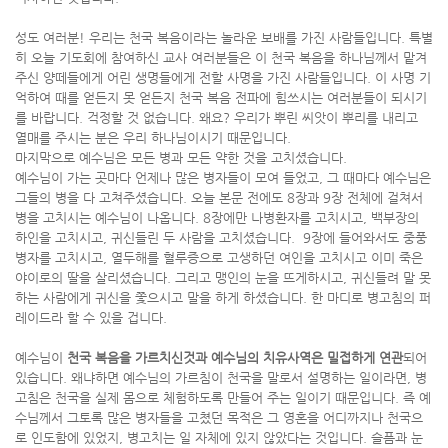
성도 여러분! 우리는 천국 복음이라는 놀라운 보배를 가진 사람들입니다. 특별
히 오늘 기도회에 참여하신 교사 여러분들은 이 천국 복음을 하나님께서 맡겨
주신 양떼들에게 어린 생명들에게 전할 사명을 가진 사람들입니다. 이 사명 기
억하여 때를 얻든지 못 얻든지 천국 복음 전파에 힘쓰시는 여러분들이 되시기
를 바랍니다. 걱정할 것 없습니다. 왜요? 우리가 뿌린 씨앗이 뿌리를 내리고
열매를 주시는 분은 우리 하나님이시기 때문입니다.
마지막으로 예수님은 모든 병과 모든 약한 것을 고치셨습니다.
예수님이 가는 곳마다 언제나 많은 병자들이 모여 들었고, 그 때마다 예수님은
그들의 병을 다 고쳐주셨습니다. 오늘 본문 전에도 8장과 9장 전체에 걸쳐서
병을 고치시는 예수님이 나옵니다. 8장에만 나병환자를 고치시고, 백부장의
하인을 고치시고, 귀신들린 두 사람을 고치셨습니다. 9장에 들어와서도 중풍
병자를 고치시고, 열두해를 혈루증으로 고생하던 여인을 고치시고 이미 죽은
야이로의 딸을 살리셨습니다. 그리고 맹인의 눈을 뜨게하시고, 귀신들려 말 못
하는 사람에게 귀신을 쫓으시고 말을 하게 하셨습니다. 한 마디로 병고침의 퍼
레이드라 할 수 있을 겁니다.
예수님이
천국 복음을 가르치신것과 예수님의 치유사역은 밀접하게 연관
되어
있습니다. 왜냐하면 예수님의 가르침이 천국을 말로서 설명하는 일이라면, 병
고침은 천국을 실제 몸으로 체험하도록 만들어 주는 일이기 때문입니다. 즉 예
수님께서 그토록 많은 병자들을 고쳤던 목적은 그 영혼을 어디까지나 천국으
로 인도함에 있었지, 병고치는 일 자체에 있지 않았다는 것입니다. 슬픔과 눈