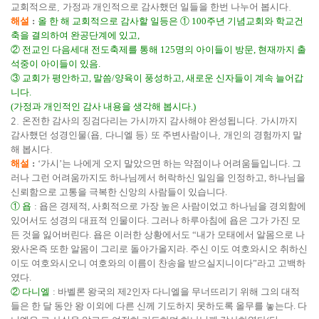
교회적으로
,
가정과 개인적으로 감사했던 일들을 한번 나누어 봅시다
.
해설
:
올 한 해 교회적으로 감사할 일등은
①
100
주년 기념교회와 학교건
축을 결의하여 완공단계에 있고
,
②
전교인 다음세대 전도축제를 통해
125
명의 아이들이 방문
,
현재까지 출
석중이 아이들이 있음
.
③
교회가 평안하고
,
말씀
/
양육이 풍성하고
,
새로운 신자들이 계속 늘어갑
니다
.
(
가정과 개인적인 감사 내용을 생각해 봅시다
.)
2.
온전한 감사의 징검다리는 가시까지 감사해야 완성됩니다
.
가시까지
감사했던 성경인물
(
욥
,
다니엘 등
)
또 주변사람이나
,
개인의 경험까지 말
해 봅시다
.
해설
:
‘
가시
’
는 나에게 오지 말았으면 하는 약점이나 어려움들입니다
.
그
러나 그런 어려움까지도 하나님께서 허락하신 일임을 인정하고
,
하나님을
신뢰함으로 고통을 극복한 신앙의 사람들이 있습니다
.
①
욥
:
욥은 경제적
,
사회적으로 가장 높은 사람이었고 하나님을 경외함에
있어서도 성경의 대표적 인물이다
.
그러나 하루아침에 욥은 그가 가진 모
든 것을 잃어버린다
.
욥은 이러한 상황에서도
“
내가 모태에서 알몸으로 나
왔사온즉 또한 알몸이 그리로 돌아가올지라
.
주신 이도 여호와시오 취하신
이도 여호와시오니 여호와의 이름이 찬송을 받으실지니이다
”
라고 고백하
였다
.
②
다니엘
:
바벨론 왕국의 제
2
인자 다니엘을 무너뜨리기 위해 그의 대적
들은 한 달 동안 왕 이외에 다른 신께 기도하지 못하도록 올무를 놓는다
.
다