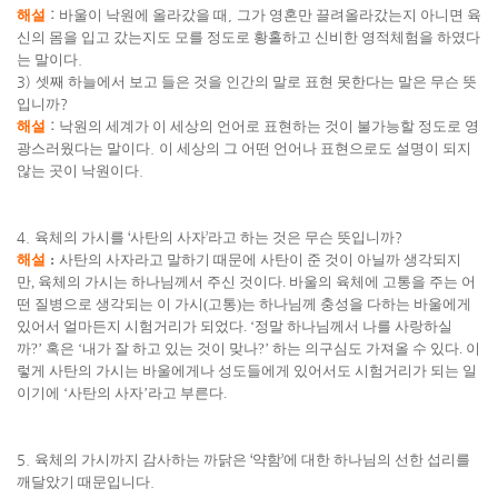
해설
:
바울이 낙원에 올라갔을 때
,
그가 영혼만 끌려올라갔는지 아니면 육
신의 몸을 입고 갔는지도 모를 정도로 황홀하고 신비한 영적체험을 하였다
는 말이다
.
3)
셋째 하늘에서 보고 들은 것을 인간의 말로 표현 못한다는 말은 무슨 뜻
입니까
?
해설
:
낙원의 세계가 이 세상의 언어로 표현하는 것이 불가능할 정도로 영
광스러웠다는 말이다
.
이 세상의 그 어떤 언어나 표현으로도 설명이 되지
않는 곳이 낙원이다
.
4.
육체의 가시를
‘
사탄의 사자
’
라고 하는 것은 무슨 뜻입니까
?
해설
:
사탄의 사자라고 말하기 때문에 사탄이 준 것이 아닐까 생각되지
만
,
육체의 가시는 하나님께서 주신 것이다
.
바울의 육체에 고통을 주는 어
떤 질병으로 생각되는 이 가시
(
고통
)
는 하나님께 충성을 다하는 바울에게
있어서 얼마든지 시험거리가 되었다
. ‘
정말 하나님께서 나를 사랑하실
까
?’
혹은
‘
내가 잘 하고 있는 것이 맞나
?’
하는 의구심도 가져올 수 있다
.
이
렇게 사탄의 가시는 바울에게나 성도들에게 있어서도 시험거리가 되는 일
이기에
‘
사탄의 사자
’
라고 부른다
.
5.
육체의 가시까지 감사하는 까닭은
‘
약함
’
에 대한 하나님의 선한 섭리를
깨달았기 때문입니다
.