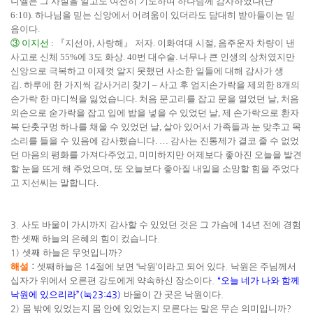
니엘은 그 사실을 알고도 여전히 기도하며 하나님께 감사하였다
(
단
6:10).
하나님을 믿는 신앙에서 어려움이 있더라도 담대히 받아들이는 믿
음이다
.
③
이지선
:
『
지선아
,
사랑해
』
저자
.
이화여대 시절
,
음주운자 차량이 낸
사고로 신체
55%
에
3
도 화상
. 40
번 대수술
.
너무나 큰 인생의 상처였지만
신앙으로 극복하고 이제껏 알지 못했던 사소한 일들에 대해 감사가 생
김
.
하루에 한 가지씩 감사거리 찾기
–
사고 후 엄지손가락을 제외한
8
개의
손가락 한 마디씩을 잃었습니다
.
처음 문고리를 잡고 문을 열었던 날
,
처음
외손으로 숟가락을 잡고 입에 밥을 넣을 수 있었던 날
,
제 손가락으로 환자
복 단춧구멍 하나를 채울 수 있었던 날
,
살아 있어서 가족들과 눈 맞추고 목
소리를 들을 수 있음에 감사했습니다
.
…
감사는 진통제가 결코 줄 수 없었
던 마음의 평화를 가져다주었고
,
미미하지만 어제보다 좋아진 오늘을 발견
할 눈을 뜨게 해 주었으며
,
또 오늘보다 좋아질 내일을 소망할 힘을 주었다
고 지선씨는 말합니다
.
3.
사도 바울이 가시까지 감사할 수 있었던 것은 그 가슴에
14
년 전에 경험
한 셋째 하늘의 은혜의 힘이 컸습니다
.
1)
셋째 하늘은 무엇입니까
?
해설
:
셋째하늘은
14
절에 보면
‘
낙원
’
이라고 되어 있다
.
낙원은 주님께서
십자가 위에서 오른편 강도에게 약속하신 장소이다
.
“
오늘 네가 나와 함께
낙원에 있으리라
”(
눅
23:43)
바울이 간 곳은 낙원이다
.
2)
몸 밖에 있었는지 몸 안에 있었는지 모른다는 말은 무슨 의미입니까
?