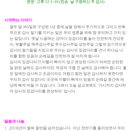
본문
:
고후
12:1~10 (
찬송
:
날 구원하신 주 감사
)
시작하는 이야기
.
열두 달
365
일로 구성된
1
년 중에 날을 정해서 주기적으로 그리고 반복
적으로 감사 절기를 지키는 일은 우리 영혼을 위해 참 유익하고 가치 있
는 일입니다
.
옛날 시골에는 강마다 징검다리를 놓아 안전하게 건넜듯
이
,
부활주일 맥추감사주일 추수감사주일 성탄주일 그렇게 정기적으로
감사의 절기들을 지킴으로 우리는 감사의 징검다리를 건너 하나님 나
라를 향한 믿음의 순례길을 안전하게 잘 마치게 됩니다
.
감사의 징검다리가 이빨이 빠지지 않고 완성된 다리가 되려면 순탄한
일 맑은 날에도 감사하지만
,
역경의 구름 낀 날에도 감사해야 합니다
.
좋
은 일에만 감사하고 조금이라도 어렵고 힘든 일은 감사하지 못한다면
우리의 감사 징검다리 곳곳에 이빨이 빠져서 믿음의 순례길 중간에 세
상에 빠져 버릴 수 있습니다
.
그래서 오늘 설교제목도
‘
가시까지 감사하
여 감사의 징검다리를 완성하라
’
입니다
.
말씀과 나눔
.
1. 2018
년이 벌써 절반을 넘어섰습니다
.
지난 전반기를 돌아보면서 우리