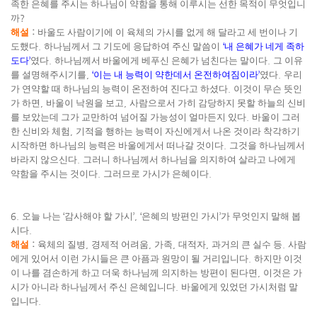
족한 은혜를 주시는 하나님이 약함을 통해 이루시는 선한 목적이 무엇입니
까
?
해설
:
바울도 사람이기에 이 육체의 가시를 없게 해 달라고 세 번이나 기
도했다
.
하나님께서 그 기도에 응답하여 주신 말씀이
‘
내 은혜가 네게 족하
도다
’
였다
.
하나님께서 바울에게 베푸신 은혜가 넘친다는 말이다
.
그 이유
를 설명해주시기를
,
‘
이는 내 능력이 약한데서 온전하여짐이라
’
였다
.
우리
가 연약할 때 하나님의 능력이 온전하여 진다고 하셨다
.
이것이 무슨 뜻인
가 하면
,
바울이 낙원을 보고
,
사람으로서 가히 감당하지 못할 하늘의 신비
를 보았는데 그가 교만하여 넘어질 가능성이 얼마든지 있다
.
바울이 그러
한 신비와 체험
,
기적을 행하는 능력이 자신에게서 나온 것이라 착각하기
시작하면 하나님의 능력은 바울에게서 떠나갈 것이다
.
그것을 하나님께서
바라지 않으신다
.
그러니 하나님께서 하나님을 의지하여 살라고 나에게
약함을 주시는 것이다
.
그러므로 가시가 은혜이다
.
6.
오늘 나는
‘
감사해야 할 가시
’, ‘
은혜의 방편인 가시
’
가 무엇인지 말해 봅
시다
.
해설
:
육체의 질병
,
경제적 어려움
,
가족
,
대적자
,
과거의 큰 실수 등
.
사람
에게 있어서 이런 가시들은 큰 아픔과 원망이 될 거리입니다
.
하지만 이것
이 나를 겸손하게 하고 더욱 하나님께 의지하는 방편이 된다면
,
이것은 가
시가 아니라 하나님께서 주신 은혜입니다
.
바울에게 있었던 가시처럼 말
입니다
.