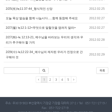
2/25(토)눅11:37-44_형식적인 신앙
2012.02.25
오늘 묵상 말슴을 함께 나눕시다......함께 동참해 주세요
2012.02.27
2/27(월) 눅12:1-12<무엇으로 말할것을 염려치 말라>
2012.02.27
2/27(화)-눅 12:13-21, 예수님을 바라보는 우리의 생각과 우
2012.02.28
리가 추구해야 할 가치
2/29(수)-눅12:22-34_예수님의 제자된 우리가 진정으로 간
2012.02.29
구해야 것
목록
1
2
3
4
5
주소: 우)619-903 부산광역시 기장군 기장읍 대라리 37-2 / Tel : 051-721-2719 /
Fax : 051-722-2719 .