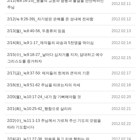
2/11(눅8:16-25)_등불의 교훈와 광풍과 물결을 잔잔케하신
2012.02.11
주님
2/12(눅 8:26-39)_자기받은 은혜를 온 성내에 전파함
2012.02.12
2/13(월)_눅8:40-56, 두종류의 믿음
2012.02.13
2/14(화)_눅9:1-17_제자들의 파송과 5천명을 먹이심
2012.02.14
2/15(수)_눅9:18-27_날마다 십자가를 지자, 담대하고 예수
2012.02.15
그리스도를 증거하자
2/17(금)_눅9:37-50: 제자들의 한계와 큰자의 기준
2012.02.17
2/18(토)_눅9:51-62 주님을 따르는자의 자세
2012.02.18
2/20(월)_눅10:17-24_내가 참 기뻐해야할 것
2012.02.20
2/21(화)_눅10:25-42_행함으로 살리라
2012.02.21
2/22(수)_눅11:1-13 주님께서 가르쳐 주신 기도의 모범을
2012.02.22
따라 기도합시다
2/24(금)_눅11:27-36_말씀을 듣고 지켜 행하는 자
2012.02.24