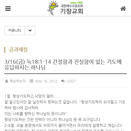
메뉴 건너뛰기
Toggle Dropdown
커뮤니티
공과해설
3/16(금) 눅18:1-14 간절함과 진실함이 있는 기도에
응답하시는 하나님
묵상하는자
Mar 16, 2012
12027
1절. 항상기도하고 낙망치 말라...
잘 알고있지만 잘 실천하지 못하는것 같습니다. "항상기도하라 쉬지말고 기도
하라 범사에 감사하라
이는 너희를 향하신 하나님의 뜻이니라"
항상기도하는 것은 선택이 아니라 하나님의 뜻 즉 요구입니다
2-8절, 오늘 본문에서도 비유까지 들어거면서 우리에게 설명하고 계십니다