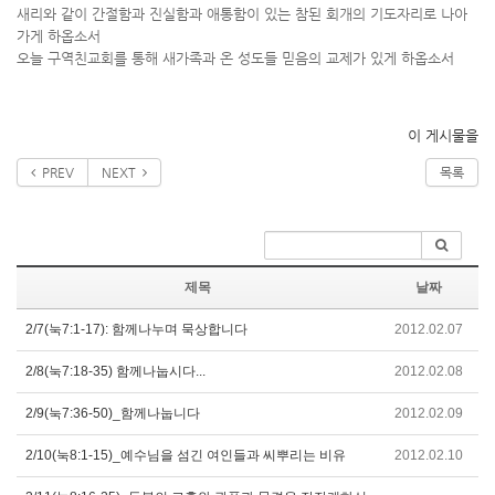
새리와 같이 간절함과 진실함과 애통함이 있는 참된 회개의 기도자리로 나아
가게 하옵소서
오늘 구역친교회를 통해 새가족과 온 성도들 믿음의 교제가 있게 하옵소서
이 게시물을
PREV
NEXT
목록
제목
날짜
2/7(눅7:1-17): 함께나누며 묵상합니다
2012.02.07
2/8(눅7:18-35) 함께나눕시다...
2012.02.08
2/9(눅7:36-50)_함께나눕니다
2012.02.09
2/10(눅8:1-15)_예수님을 섬긴 여인들과 씨뿌리는 비유
2012.02.10