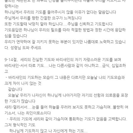
불의한 재판관도 한 과부의 간청을 들어주시는데 하물며 우리를 지으시고 사
랑하시는
하나님께서 우리의 기도를 들어주시지 않을 이유가 없다는 말씀입니다
주님께서 우리를 향한 간절한 요구가 느껴짐니다
또한 기도할때 낙망치 말라 하십니다....주님을 신뢰하고 기도합시다
기도응답은 하나님이 우리의 필요를 따라 적절한 방법과 정한 시간에 응답하
심을 믿습니다
우리가 연약하여 잘 지키지 못하는 부분이 있지만 나름데로 노력하고 있습니
다. 성령님 도와 주세요
9-14절, 세리의 진실한 기도와 바리새인의 자기 자랑스러운 기도를 보며
바리새인-서서 따로 기도....나는 다른사람과 같지 아니하고...금식, 십일조하
고
- 바리새인의 기도하는 모습이 그 내용은 다르지만 오늘날 나의 기도모습과
크게 차이 나지 않는 것
같습니다
오늘날 우리가 나자신이 하나님께 나아가지만 자기의 선함과 의로움을 포장
한 기도가 많습니다
새리-멀리서서....눈을 들어 하늘을 우러러 보지도 못하고 가슴치며..불쌍히 여
기소서, 나는 죄인이로소이다
- 우리의 기도에 새리와 같이 가슴치며 통회하는 기도가 없음을 고백합니다.
그저 형식적인 기도
하나님께 기도하지 않고 나 자신에게 하는 기도...