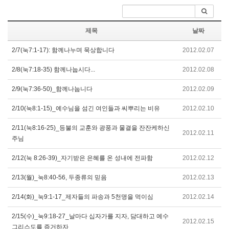
제목
날짜
2/7(눅7:1-17): 함께나누며 묵상합니다
2012.02.07
2/8(눅7:18-35) 함께나눕시다...
2012.02.08
2/9(눅7:36-50)_함께나눕니다
2012.02.09
2/10(눅8:1-15)_예수님을 섬긴 여인들과 씨뿌리는 비유
2012.02.10
2/11(눅8:16-25)_등불의 교훈와 광풍과 물결을 잔잔케하신
2012.02.11
주님
2/12(눅 8:26-39)_자기받은 은혜를 온 성내에 전파함
2012.02.12
2/13(월)_눅8:40-56, 두종류의 믿음
2012.02.13
2/14(화)_눅9:1-17_제자들의 파송과 5천명을 먹이심
2012.02.14
2/15(수)_눅9:18-27_날마다 십자가를 지자, 담대하고 예수
2012.02.15
그리스도를 증거하자