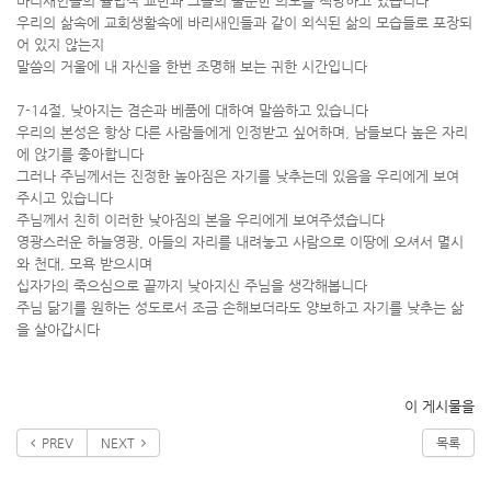
바리새인들의 율법적 교만과 그들의 불순한 의도를 책망하고 있습니다
우리의 삶속에 교회생활속에 바리새인들과 같이 외식된 삶의 모습들로 포장되
어 있지 않는지
말씀의 거울에 내 자신을 한번 조명해 보는 귀한 시간입니다
7-14절, 낮아지는 겸손과 베품에 대하여 말씀하고 있습니다
우리의 본성은 항상 다른 사람들에게 인정받고 싶어하며, 남들보다 높은 자리
에 앉기를 좋아합니다
그러나 주님께서는 진정한 높아짐은 자기를 낮추는데 있음을 우리에게 보여
주시고 있습니다
주님께서 친히 이러한 낮아짐의 본을 우리에게 보여주셨습니다
영광스러운 하늘영광, 아들의 자리를 내려놓고 사람으로 이땅에 오셔서 멸시
와 천대, 모욕 받으시며
십자가의 죽으심으로 끝까지 낮아지신 주님을 생각해봅니다
주님 닮기를 원하는 성도로서 조금 손해보더라도 양보하고 자기를 낮추는 삶
을 살아갑시다
이 게시물을
PREV
NEXT
목록