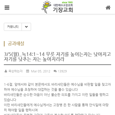
메뉴 건너뛰기
Toggle Dropdown
커뮤니티
공과해설
3/5(월)_눅14:1~14 무릇 자기를 높이는자는 낮아지고
자기를 낮추는 자는 높아지리라
묵상하는자
Mar 05, 2012
13929
1-6절, 앞에서와 같이 본문에서도 바리새인들은 예수님을 비판할 일을 찾고자
하여 예수님을 초청하여 대접하는 것을 볼수 있습니다
바리새인들은 순수한 마음이 아닌 불순한 의도를 가지고 이런 일들을 행하고
있습니다
이런 바리새인들에게 예수님께서는 고창병 든 한 사람을 통해 안식일에 마땅
히 해야할 일을 행하시며