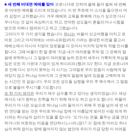
■
세 번째 비대면 예배를 맞아
코로나
19
로 인하여 올해 들어 벌써 세 번째
로 비대면 예배를 드리게 되었습니다
.
이 번 주초에 이 소식을 들으면서 여
러 감정이 교차했습니다
.
겨우 예배와 교육을 회복해 가는가 싶으면 다시
무너지는 것 같아 속상하기도 하고
,
연약한 성도들이 흔들리거나 시험을
받으면 어쩌나 염려되기고 하고 그랬습니다
.
그러다가 두 가지 생각을 했습니다
.
하나는
바울이 선교여행을 마치고 로
마로 그리고 마지막에는 서바나
(
유럽
)
까지 가려는 원대한 비전을 품고서
에베소에서 아시아 지방의 장로들을 다 모아서 마지막 당부와 작별 인사를
합니다
.
그때 바울이 한 말 중에
‘
지금 내가 여러분을 주와 및 그 은혜의 말
씀에 부탁하노니 그 말씀이 여러분을 능히 든든히 세우사 거룩하게 하심을
입은 모든 자 가운데 기업이 있게 하시리라
.(
행
20:32)’
한다
.
지금 코로나
19
로 인해 다시 모이지 못하는 이 시기는 그야말로 우리 믿음이 사람에게 달
려있지 않고 하나님 아버지와 그 은혜의 말씀에 달려 있음을 고백하게 되
는 시간인 것 같습니다
.
우리 모든 성도들 심령을 우리 주 예수께서 그 말씀
으로 붙들어 주시기를 기도합니다
.
또 한 가지 생각은
우리가 재수 삼수를 하고 있다는 생각이었습니다
.
세상
에서도 내가 원하는 진학을 하기 위해 재수도 하고 삼수도 합니다
.
하물며
우리가 더 나은 모습으로 하나님 나라 들어가기 위해 두 번을 넘어 세 번 네
번 연단을 받는 것은 우리로 하나님 앞에 더 아름답게 빚어진 사람 되게 하
시려는 하나님의 섭리가 있을 줄 압니다
. ‘
도가니는 은을
,
풀무는 금을 연단
하거니와 여호와는 마음을 연단하시느니라
.(
잠
17:3)’
참새 한 마리도 하나
님의 허락 없이는 땅에 떨어지지 않는 법인데 우리가 지금 당한 이 어려움