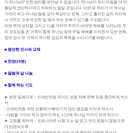
이 하나님의 선한 섭리를 벗어날 수 없습니다
.
하나님이 우리 마음을 더 아
름답게 연단하시려고 허락하신 일일 것입니다
.
이런 때 우리가 더 하나님
가까이 하고 하나님 말씀 깊이 묵상하는 은혜
,
그리고 흩어진 삶의 자리에
서 아무도 모르게 선한 일 많이 하는 은혜가 있기를 기도합니다
.
이번 주와 성탄절 그리고
12
월 마지막 주까지 비대면 예배를 드리는데
,
우
리 성도님들 온 가족이 함께 하나님 앞에 주일 예배를 드리면서 깊은 은혜
깊은 감사 온 가족이 하나된 섬김의 축복을 누리시기를 바랍니다
.
■
평안한 인사와 교제
■
찬양
(10
분
)
■
말씀과 삶 나눔
■
함께 하는 기도
►
받은 말씀으로
–
스데반처럼 우리도 성령 지혜 은혜 믿음 충만하게 하소
서
-
스데반처럼 어떤 상황에서 빼앗기지 않는 평강을 누리게 하소서
-
사람을 가까이 하지 않아야 하는 시간에 하나님 가까이 하게 하소서
►
교회를 위하여
–
코로나
19
로 시험 드는 일 없고 우리 믿음이 말씀으로
더 단련되도록
- 2021
년 섬길 모든 일꾼들에게 새 마음 새 영 충만한 성령을 주소서