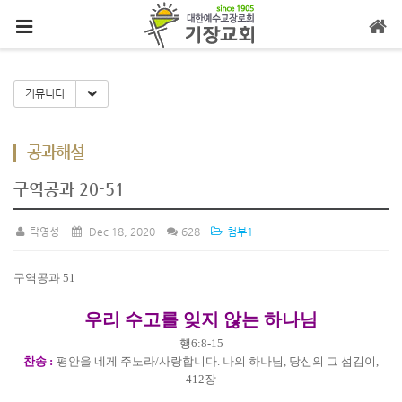
메뉴 건너뛰기
Toggle Dropdown
커뮤니티
공과해설
구역공과 20-51
탁영성
Dec 18, 2020
628
첨부1
구역공과
51
우리 수고를 잊지 않는 하나님
행
6:8-15
찬송
:
평안을 네게 주노라
/
사랑합니다
.
나의 하나님
,
당신의 그 섬김이
,
412
장