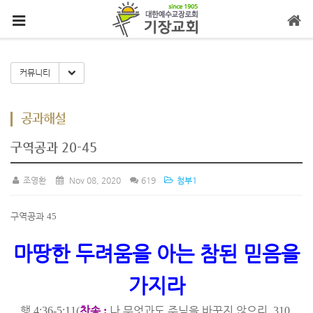
메뉴 건너뛰기
Toggle Dropdown
커뮤니티
공과해설
구역공과 20-45
조영환
Nov 08, 2020
619
첨부1
구역공과
45
마땅한 두려움을 아는 참된 믿음을
가지라
행
찬송
나 무엇과도 주님을 바꾸지 않으리
4:36-5:11(
:
, 310,