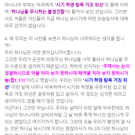
아나니아 부부는 마귀에게
‘
시기 허영 탐욕 거짓 위선
’
의 틈에 더하
여
‘
하나님을 무시하는 불경건함
’
의 틈까지 보인 것입니다
.
그러면
서도 저들은 자신들이 지금 하나님 보시기에 어떤 모습일지에 대해
아무 감각이 없습니다
.
4.
왜 우리는 이 사탄을 보면서 하나님이 너무하다는 생각을 합니
까
?
우리 하나님은 어떤 분이십니까
?(
합
1:13)
그것은 우리가 온전히 의로우신 하나님을 너무 몰라서 하나님을 우
리 수준으로 생각하기 때문입니다
.
하박국 선지자는
‘
주께서는 눈이
정결하시므로 악을 차마 보지 못하시며 패역을 차마 보지 못하시거
늘
(
합
1:13)’
이라고 했습니다
.
우리는 이미
‘
시기 허영 탐욕 거짓 위
선
’
이런 일에 너무나 익숙하여서 시기와 허영을 속옷처럼 입고 탐
욕과 거짓 위선은 겉옷처럼 입고 살아서
,
이 정도는 심각한 죄라고
생각하지도 않을 때가 많은 것입니다
.
더군다나 그것만 아닙니다
.
우리는 날마다 이런 일에 익숙한데도 하
나님이 아나니아와 삽비라처럼 그 날 바로 죽게 하시진 않으니까 우
리는 괜찮다고 여기기까지 합니다
.
그런데 오늘 우리가 평안히 잘 사
는 것은 하나님 보시기에 우리는 괜찮아서가 아니라 다만 하나님이