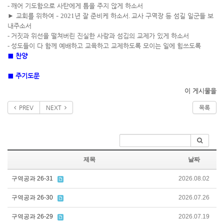
-
깨어 기도함으로 사탄에게 틈을 주지 않게 하소서
►
교회를 위하여
–
2021
년 잘 준비케 하소서
.
교사 구역장 등 섬길 일군들 보
내주소서
-
거짓과 위선을 떨쳐버린 진실한 사랑과 섬김의 교제가 있게 하소서
-
성도들이 다 함께 예배하고 교육하고 교제하도록 모이는 일에 힘쓰도록
■
찬양
■
주기도문
이 게시물을
PREV
NEXT
목록
제목
날짜
구역공과 26-31
2026.08.02
구역공과 26-30
2026.07.26
구역공과 26-29
2026.07.19