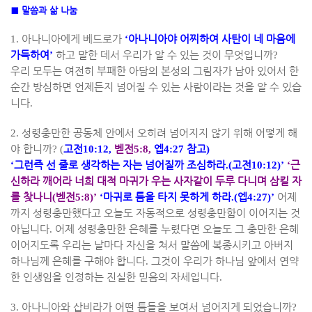
■
말씀과 삶 나눔
1.
아나니아에게 베드로가
‘
아나니아야 어찌하여 사탄이 네 마음에
가득하여
’
하고 말한 데서 우리가 알 수 있는 것이 무엇입니까
?
우리 모두는 여전히 부패한 아담의 본성의 그림자가 남아 있어서 한
순간 방심하면 언제든지 넘어질 수 있는 사람이라는 것을 알 수 있습
니다
.
2.
성령충만한 공동체 안에서 오히려 넘어지지 않기 위해 어떻게 해
야 합니까
? (
고전
10:12,
벧전
5:8,
엡
4:27
참고
)
‘
그런즉 선 줄로 생각하는 자는 넘어질까 조심하라
.(
고전
10:12)’
‘
근
신하라 깨어라 너희 대적 마귀가 우는 사자같이 두루 다니며 삼킬 자
를 찾나니
(
벧전
5:8)’
‘
마귀로 틈을 타지 못하게 하라
.(
엡
4:27)’
어제
까지 성령충만했다고 오늘도 자동적으로 성령충만함이 이어지는 것
아닙니다
.
어제 성령충만한 은혜를 누렸다면 오늘도 그 충만한 은혜
이어지도록 우리는 날마다 자신을 쳐서 말씀에 복종시키고 아버지
하나님께 은혜를 구해야 합니다
.
그것이 우리가 하나님 앞에서 연약
한 인생임을 인정하는 진실한 믿음의 자세입니다
.
3.
아나니아와 삽비라가 어떤 틈들을 보여서 넘어지게 되었습니까
?