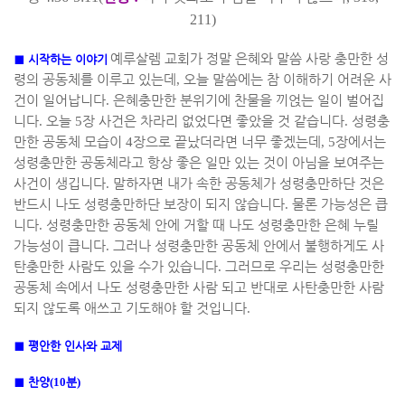
211)
예루살렘 교회가 정말 은혜와 말씀 사랑 충만한 성
■
시작하는 이야기
령의 공동체를 이루고 있는데
,
오늘 말씀에는 참 이해하기 어려운 사
건이 일어납니다
.
은혜충만한 분위기에 찬물을 끼얹는 일이 벌어집
니다
.
오늘
5
장 사건은 차라리 없었다면 좋았을 것 같습니다
.
성령충
만한 공동체 모습이
4
장으로 끝났더라면 너무 좋겠는데
, 5
장에서는
성령충만한 공동체라고 항상 좋은 일만 있는 것이 아님을 보여주는
사건이 생깁니다
.
말하자면 내가 속한 공동체가 성령충만하단 것은
반드시 나도 성령충만하단 보장이 되지 않습니다
.
물론 가능성은 큽
니다
.
성령충만한 공동체 안에 거할 때 나도 성령충만한 은혜 누릴
가능성이 큽니다
.
그러나 성령충만한 공동체 안에서 불행하게도 사
탄충만한 사람도 있을 수가 있습니다
.
그러므로 우리는 성령충만한
공동체 속에서 나도 성령충만한 사람 되고 반대로 사탄충만한 사람
되지 않도록 애쓰고 기도해야 할 것입니다
.
■
평안한 인사와 교제
■
찬양
(10
분
)