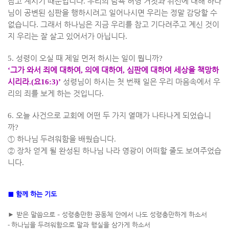
참고 계시기 때문입니다
.
우리의 탐욕 허영 거짓과 위선에 대해 하나
님이 공변된 심판을 행하시려고 일어나시면 우리는 정말 감당할 수
없습니다
.
그래서 하나님은 지금 우리를 참고 기다려주고 계신 것이
지 우리는 잘 살고 있어서가 아닙니다
.
5.
성령이 오실 때 제일 먼저 하시는 일이 뭡니까
?
‘
그가 와서 죄에 대하여
,
의에 대하여
,
심판에 대하여 세상을 책망하
시리라
.(
요
16:3)’
성령님이 하시는 첫 번째 일은 우리 마음속에서 우
리의 죄를 보게 하는 것입니다
.
6.
오늘 사건으로 교회에 어떤 두 가지 열매가 나타나게 되었습니
까
?
①
하나님 두려워함을 배웠습니다
.
②
장차 얻게 될 완성된 하나님 나라 영광이 어떠할 줄도 보여주었습
니다
.
■
함께 하는 기도
►
받은 말씀으로
–
성령충만한 공동체 안에서 나도 성령충만하게 하소서
-
하나님을 두려워함으로 말과 행실을 삼가게 하소서