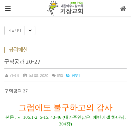
메뉴 건너뛰기
Toggle Dropdown
커뮤니티
공과해설
구역공과 20-27
김성경
Jul 08, 2020
650
첨부1
구역공과
27
그럼에도 불구하고의 감사
본문
:
시
106:1-2, 6-15, 43-46 (
내가주인삼은
,
에벤에셀 하나님
,
304
장
)