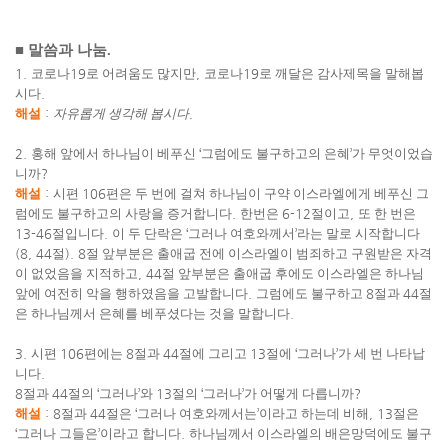
■
말씀과 나눔
.
1.
코로나
19
로 어려움도 많지만
,
코로나
19
로 깨달은 감사제목을 말해봅
시다
.
해설
:
자유롭게 생각해 봅시다
.
2.
홍해 앞에서 하나님이 베푸신
‘
그럼에도 불구하고의 은혜
’
가 무엇이었습
니까
?
해설
:
시편
106
편은 두 번에 걸쳐 하나님이 구약 이스라엘에게 베푸신 그
럼에도 불구하고의 사랑을 증거합니다
.
한번은
6-12
절이고
,
또 한 번은
13-46
절입니다
.
이 두 단락은
‘
그러나 여호와께서
’
라는 말로 시작합니다
(8, 44
절
). 8
절 앞부분은 출애굽 전에 이스라엘이 범죄하고 구원받은 자격
이 없었음을 지적하고
, 44
절 앞부분은 출애굽 후에도 이스라엘은 하나님
앞에 여전히 악을 행하였음을 고발합니다
.
그럼에도 불구하고
8
절과
44
절
은 하나님께서 은혜를 베푸셨다는 것을 말합니다
.
3.
시편
106
편에는
8
절과
44
절에 그리고
13
절에
‘
그러나
’
가 세 번 나타납
니다
.
8
절과
44
절의
‘
그러나
’
와
13
절의
‘
그러나
’
가 어떻게 다릅니까
?
해설
:
8
절과
44
절은
‘
그러나 여호와께서는
’
이라고 하는데 비해
, 13
절은
‘
그러나 그들은
’
이라고 합니다
.
하나님께서 이스라엘의 배은망덕에도 불구