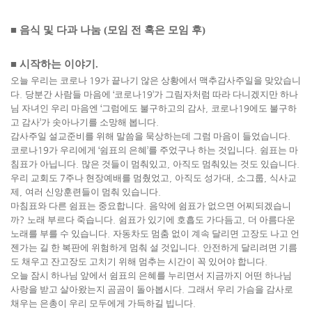
■
음식 및 다과 나눔
(
모임 전 혹은 모임 후
)
■
시작하는 이야기
.
오늘 우리는 코로나
19
가 끝나기 않은 상황에서 맥추감사주일을 맞았습니
다
.
당분간 사람들 마음에
‘
코로나
19’
가 그림자처럼 따라 다니겠지만 하나
님 자녀인 우리 마음엔
‘
그럼에도 불구하고의 감사
,
코로나
19
에도 불구하
고 감사
’
가 솟아나기를 소망해 봅니다
.
감사주일 설교준비를 위해 말씀을 묵상하는데 그럼 마음이 들었습니다
.
코로나
19
가 우리에게
‘
쉼표의 은혜
’
를 주었구나 하는 것입니다
.
쉼표는 마
침표가 아닙니다
.
많은 것들이 멈춰있고
,
아직도 멈춰있는 것도 있습니다
.
우리 교회도
7
주나 현장예배를 멈췄었고
,
아직도 성가대
,
소그룹
,
식사교
제
,
여러 신앙훈련들이 멈춰 있습니다
.
마침표와 다른 쉼표는 중요합니다
.
음악에 쉼표가 없으면 어찌되겠습니
까
?
노래 부르다 죽습니다
.
쉼표가 있기에 호흡도 가다듬고
,
더 아름다운
노래를 부를 수 있습니다
.
자동차도 멈춤 없이 계속 달리면 고장도 나고 언
젠가는 길 한 복판에 위험하게 멈춰 설 것입니다
.
안전하게 달리려면 기름
도 채우고 잔고장도 고치기 위해 멈추는 시간이 꼭 있어야 합니다
.
오늘 잠시 하나님 앞에서 쉼표의 은혜를 누리면서 지금까지 어떤 하나님
사랑을 받고 살아왔는지 곰곰이 돌아봅시다
.
그래서 우리 가슴을 감사로
채우는 은총이 우리 모두에게 가득하길 빕니다
.