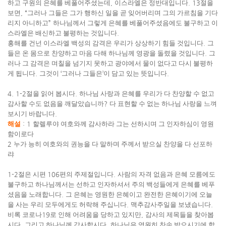
하고 구원의 은혜를 베풀어주셨는데
,
이스라엘은 정반대입니다
. 13
절을
보면
, “
그러나 그들은 그가 행하신 일을 곧 잊어버리며 그의 가르침을 기다
리지 아니하고
”
하나님께서 그렇게 은혜를 베풀어주셨음에도 불구하고 이
스라엘은 배신하고 불평하는 것입니다
.
홍해를 건넌 이스라엘 백성의 감격은 우리가 상상하기 힘들 것입니다
.
그
들은 온 몸으로 찬양하고 마음 다해 하나님께 영광을 돌렸을 것입니다
.
그
러나 그 감격은 며칠을 넘기지 못하고 광야에서 물이 없다고 다시 불평하
게 됩니다
.
그것이
‘
그러나 그들은
’
이 담고 있는 뜻입니다
.
4. 1-2
절을 읽어 봅시다
.
하나님 사랑과 은혜를 우리가 다 찬양할 수 없고
감사할 수도 없음을 깨달았습니까
?
다 표현할 수 없는 하나님 사랑을 느껴
보시기 바랍니다
.
해설
:
1
할렐루야 여호와께 감사하라 그는 선하시며 그 인자하심이 영원
함이로다
2
누가 능히 여호와의 권능을 다 말하며 주께서 받으실 찬양을 다 선포하
랴
1-2
절은 시편
106
편의 주제절입니다
.
사람의 자격 없음과 은혜 모름에도
불구하고 하나님께서는 선하고 인자하셔서 주의 백성들에게 은혜를 베푸
셨음을 노래합니다
.
그 은혜는 영원한 은혜이고 완전한 은혜이기에 오늘
을 사는 우리 모두에게도 허락해 주십니다
.
맥추감사주일을 보냈습니다
.
비록 코로나
19
로 인해 어려움을 당하고 있지만
,
감사의 제목들을 찾아봅
시다
.
그리고 하나님께 감사합시다
.
하나님은 영원히 찬송 받으시기에 합