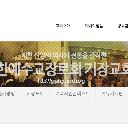
교회소개
예배와말씀
양육
메뉴 건너뛰기
진자랑방
기장포토
가족사진콘테스트
자유게시판