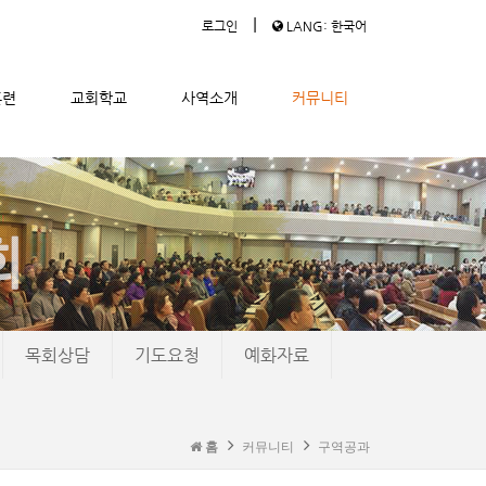
|
로그인
LANG: 한국어
훈련
교회학교
사역소개
커뮤니티
목회상담
기도요청
예화자료
홈
커뮤니티
구역공과