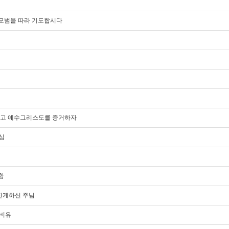
도의 모범을 따라 기도합시다
담대하고 예수그리스도를 증거하자
이심
함
잔잔케하신 주님
 비유