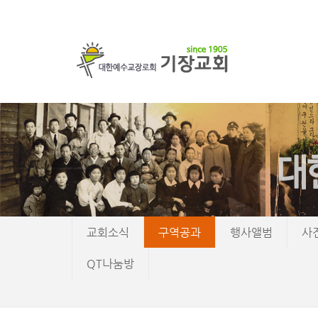
교회소식
구역공과
행사앨범
사
QT나눔방