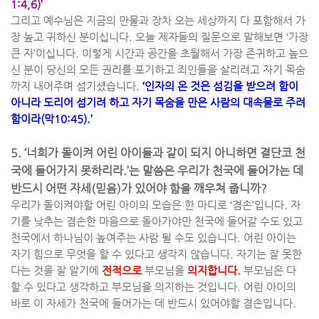
1:4,6)’
그리고 예수님은 지금의 만물과 장차 오는 세상까지 다 포함해서 가
장 높고 귀하신 분이십니다
.
오늘 제자들의 질문으로 말해보면
‘
가장
큰 자
’
이십니다
.
이렇게 시간과 공간을 초월해서 가장 존귀하고 높으
신 분이 당신의 모든 권리를 포기하고 죄인들을 살리려고 자기 목숨
까지 내어주며 섬기셨습니다
.
‘
인자의 온 것은 섬김을 받으려 함이
아니라 도리어 섬기려 하고 자기 목숨을 만은 사람의 대속물로 주려
함이라
(
막
10:45).’
5.
‘
너희가 돌이켜 어린 아이들과 같이 되지 아니하면 결단코 천
국에 들어가지 못하리라
.’
는 말씀은 우리가 천국에 들어가는 데
반드시 어떤 자세
(
믿음
)
가 있어야 함을 깨우쳐 줍니까
?
우리가 돌이켜야할 어린 아이의 모습은 한 마디로
‘
겸손
’
입니다
.
자
기를 낮추는 겸손한 마음으로 돌아가야만 천국에 들어갈 수도 있고
천국에서 하나님이 높여주는 사람 될 수도 있습니다
.
어린 아이는
자기 힘으로 무엇을 할 수 있다고 생각지 않습니다
.
자기는 잘 못한
다는 것을 잘 알기에
전적으로
부모님을
의지합니다
.
부모님은 다
할 수 있다고 생각하고 부모님을 의지하는 것입니다
.
어린 아이의
바로 이 자세가 천국에 들어가는 데 반드시 있어야할 겸손입니다
.