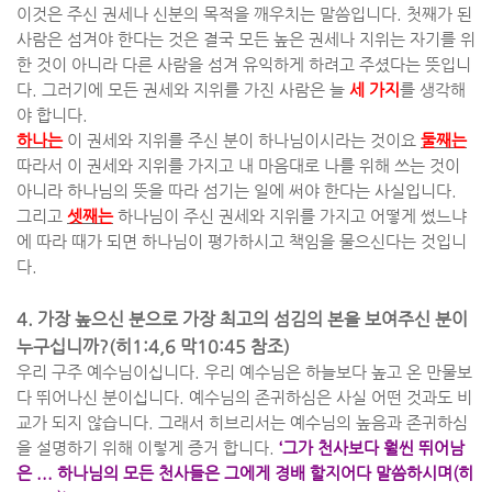
이것은 주신 권세나 신분의 목적을 깨우치는 말씀입니다
.
첫째가 된
사람은 섬겨야 한다는 것은 결국 모든 높은 권세나 지위는 자기를 위
한 것이 아니라 다른 사람을 섬겨 유익하게 하려고 주셨다는 뜻입니
다
.
그러기에 모든 권세와 지위를 가진 사람은 늘
세 가지
를 생각해
야 합니다
.
하나는
이 권세와 지위를 주신 분이 하나님이시라는 것이요
둘째는
따라서 이 권세와 지위를 가지고 내 마음대로 나를 위해 쓰는 것이
아니라 하나님의 뜻을 따라 섬기는 일에 써야 한다는 사실입니다
.
그리고
셋째는
하나님이 주신 권세와 지위를 가지고 어떻게 썼느냐
에 따라 때가 되면 하나님이 평가하시고 책임을 물으신다는 것입니
다
.
4.
가장 높으신 분으로 가장 최고의 섬김의 본을 보여주신 분이
누구십니까
?(
히
1:4,6
막
10:45
참조
)
우리 구주 예수님이십니다
.
우리 예수님은 하늘보다 높고 온 만물보
다 뛰어나신 분이십니다
.
예수님의 존귀하심은 사실 어떤 것과도 비
교가 되지 않습니다
.
그래서 히브리서는 예수님의 높음과 존귀하심
을 설명하기 위해 이렇게 증거 합니다
.
‘
그가 천사보다 훨씬 뛰어남
은
...
하나님의 모든 천사들은 그에게 경배 할지어다 말씀하시며
(
히