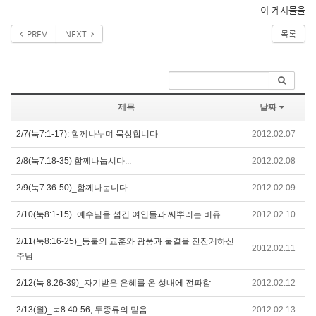
이 게시물을
PREV
NEXT
목록
제목
날짜
2/7(눅7:1-17): 함께나누며 묵상합니다
2012.02.07
2/8(눅7:18-35) 함께나눕시다...
2012.02.08
2/9(눅7:36-50)_함께나눕니다
2012.02.09
2/10(눅8:1-15)_예수님을 섬긴 여인들과 씨뿌리는 비유
2012.02.10
2/11(눅8:16-25)_등불의 교훈와 광풍과 물결을 잔잔케하신
2012.02.11
주님
2/12(눅 8:26-39)_자기받은 은혜를 온 성내에 전파함
2012.02.12
2/13(월)_눅8:40-56, 두종류의 믿음
2012.02.13