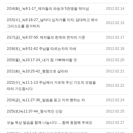
2/14(화)_눅9:1-17_제자들의 파송과 5천명을 먹이심
2012.02.14
2/15(수)_눅9:18-27_날마다 십자가를 지자, 담대하고 예수
2012.02.15
그리스도를 증거하자
2/17(금)_눅9:37-50: 제자들의 한계와 큰자의 기준
2012.02.17
2/18(토)_눅9:51-62 주님을 따르는자의 자세
2012.02.18
2/20(월)_눅10:17-24_내가 참 기뻐해야할 것
2012.02.20
2/21(화)_눅10:25-42_행함으로 살리라
2012.02.21
2/22(수)_눅11:1-13 주님께서 가르쳐 주신 기도의 모범을
2012.02.22
따라 기도합시다
2/24(금)_눅11:27-36_말씀을 듣고 지켜 행하는 자
2012.02.24
2/25(토)눅11:37-44_형식적인 신앙
2012.02.25
오늘 묵상 말슴을 함께 나눕시다......함께 동참해 주세요
2012.02.27