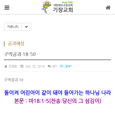
메뉴 건너뛰기
Toggle Dropdown
커뮤니티
공과해설
구역공과 18-50
조영환
Dec 18, 2018
487
첨부1
구역공과
50
돌이켜 어린아이 같이 돼야 들어가는 하나님 나라
본문
:
마
18:1-5(
찬송
:
당신의 그 섬김이
)