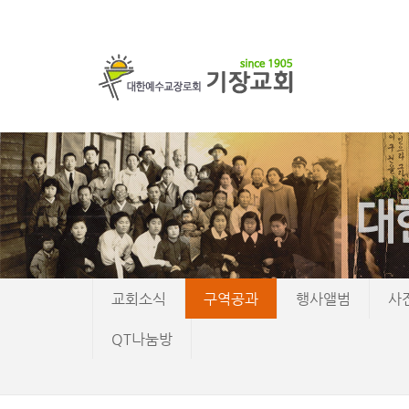
교회소식
구역공과
행사앨범
사
QT나눔방