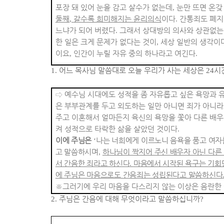
포장 돼 있어 눈을 감고 살수가 없는데
,
눈만 뜨면 온갖
둘째
,
갈수록 희미해지는 윤리의식
이다
.
간통죄도 폐지
느냐가 되어 버렸다
.
그래서 상대방의 의사와 상관없는
한 일은 크게 문제가 없다는 것이
,
세상 일반의 생각이
이요
,
인간이 누릴 자유 중의 하나라고 여긴다
.
1.
어느 목사님 말씀대로 오늘 우리가 사는 세상은
24
시
⇨
예수님 시대에도 성적을 좀 자유롭고 싶은 욕망과 
은 부부관계를 두고 외도하는 일만 아니면 죄가 아니
주고 이혼해서 얼마든지 육신의 욕망을 쫓아 다른 배우
켜 성적으로 타락한 삶을 살았던 것이다
.
이에 주님은
‘
나는 너희에게 이르노니 음욕을 품고 여자
고 말씀하시며
,
하나님이 짝지어 주신 배우자 아닌 다른
서 간음한 죄라고 하신다
.
마음에서 시작된 욕구는 기회
에 주님은 마음으로도 간음죄는 성립된다고 말씀하신다
※
그러기에 우리 마음을 다스리지 않는 이상은 음란한 
2.
주님은 간음에 대해 무엇이라고 말씀하십니까
?