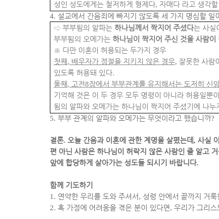
성인 성도에게는 철저하게 형제다
,
자매다 라고 생각할
4.
설교에서 간음죄에 빠지기 않도록 세 가지 명심할 일
⇨
부부됨의 알파는
하나님께서 짝지어 주셨다
는 사실
부부됨의 오메가는
하나님이 짝지어 주신 것을 사람이
※
다만 이혼이 허용되는 두가지 경우
첫째
,
배우자가 정절을 지키지 않은 경우
,
잘못한 사람이
있도록 허용돼 있다
.
둘째
,
고전
8
장에서 부부관계를 유지해서는 도저히 신앙
기억해 것은 이 두 경우 모두 명령이 아니라 허용일뿐
됨의 알파와 오메가는 하나님이 짝지어 주셨기에 나누
5.
부부 관계의 알파와 오메가는 무엇이라고 했습니까
?
결론
.
오늘 간음과 이혼에 관한 계명을 살폈는데
,
사실 
편 아닌 사람은 하나님이 허락지 않은 사람인 줄 알고 
앞에 합당하게 살아가는 성도들 되시기 바랍니다
.
함께 기도하기
1.
연약한 우리를 도와 주셔서
,
성령 안에서 끝까지 거룩
2.
혹 가정에 어려움을 겪은 분이 있다면
,
우리가 그리스