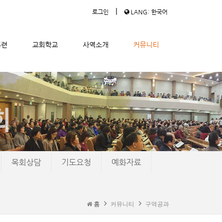
|
로그인
LANG: 한국어
훈련
교회학교
사역소개
커뮤니티
목회상담
기도요청
예화자료
홈
커뮤니티
구역공과