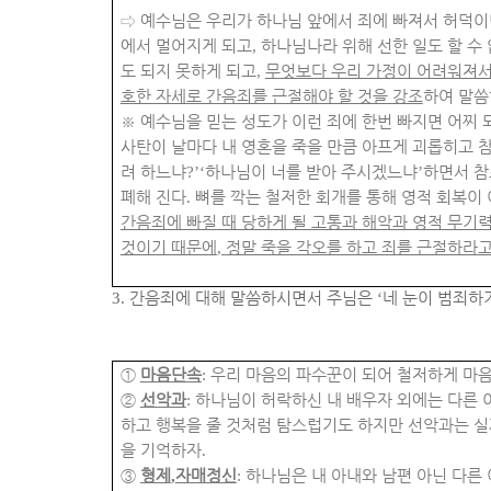
⇨
예수님은 우리가 하나님 앞에서 죄에 빠져서 허덕이
에서 멀어지게 되고
,
하나님나라 위해 선한 일도 할 수
도 되지 못하게 되고
,
무엇보다 우리 가정이 어려워져서
호한 자세로 간음죄를 근절해야 할 것을 강조
하여 말씀
※
예수님을 믿는 성도가 이런 죄에 한번 빠지면 어찌 
사탄이 날마다 내 영혼을 죽을 만큼 아프게 괴롭히고 
려 하느냐
?’‘
하나님이 너를 받아 주시겠느냐
’
하면서 참
폐해 진다
.
뼈를 깍는 철저한 회개를 통해 영적 회복이
간음죄에 빠질 때 당하게 될 고통과 해악과 영적 무기
것이기 때문에
,
정말 죽을 각오를 하고 죄를 근절하라
3.
간음죄에 대해 말씀하시면서 주님은
‘
네 눈이 범죄하
①
마음단속
:
우리 마음의 파수꾼이 되어 철저하게 마
②
선악과
:
하나님이 허락하신 내 배우자 외에는 다른 
하고 행복을 줄 것처럼 탐스럽기도 하지만 선악과는 실
을 기억하자
.
③
형제
,
자매정신
:
하나님은 내 아내와 남편 아닌 다른