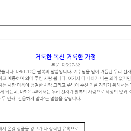
거룩한 독신 거룩한 가정
본문
:
마
5:27-32
있습니다
.
마
5:1-12
은 팔복의 말씀입니다
.
예수님을 믿어 거듭난 우리 신
지고 애통하며 의에 주린 사람 됩니다
.
여기서 더 나아가 나는 의가 없지
하는 사람 마음이 청결한 사람 그리고 주님이 주신 의를 지키기 위해서는
게 되는데
,
마
5:21-48
에서는 우리 신자가 팔복의 사람으로 세상의 빛과 
 두 번째
‘
간음하지 말라
’
는 말씀을 살핍니다
.
해서 온갖 상품들 광고가 다 성적인 유혹으로