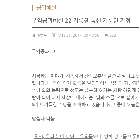
공과해설
구역공과해설 22 거룩한 독신 거룩한 가정
강동완
May 31, 2017
(09:49:56)
558
구역공과
22
시작하는 이야기
.
계속해서 산상보훈의 말씀을 살피고 
됩니다
.
내 안에 의가 없음을 발견하여서 심령이 가난해
수님 의의 능력으로 성도는 긍휼히 여기는 사람 화평케 
람이 되어 이제 세상에 대해서는
‘
빛과 소금
’
으로 살아가
6
가지 거룩한 계명을 소개하고 있습니다
.
그 중에 오늘은
말씀과 나눔
.
첫째
,
우리 눈에 보이는 유혹들
이다
.
영화 광고를 비롯