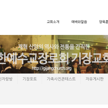
교회소개
예배와말씀
양육
메뉴 건너뛰기
진자랑방
기장포토
가족사진콘테스트
자유게시판