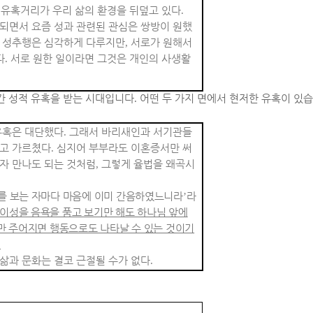
 유혹거리가 우리 삶의 환경을 뒤덮고 있다
.
되면서 요즘 성과 관련된 관심은 쌍방이 원했
 성추행은 심각하게 다루지만
,
서로가 원해서
다
.
서로 원한 일이라면 그것은 개인의 사생활
간 성적 유혹을 받는 시대입니다
.
어떤 두 가지 면에서 현저한 유혹이 있
유혹은 대단했다
.
그래서 바리새인과 서기관들
라고 가르쳤다
.
심지어 부부라도 이혼증서만 써
자 만나도 되는 것처럼
,
그렇게 율법을 왜곡시
를 보는 자마다 마음에 이미 간음하였느니라
’
라
 이성을 음욕을 품고 보기만 해도 하나님 앞에
만 주어지면 행동으로도 나타날 수 있는 것이기
.
삶과 문화는 결코 근절될 수가 없다
.