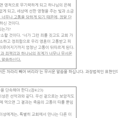
면 영적으로 무기력하게 되고 하나님의 은혜
 없게 되고
,
세상에 선한 영형을 주는 빛과 소금
 너무나 고통을 당하게 되기 때문에
,
정말 단
하신 것이다
.
되는가
?
참소할 것이다
. ‘
너가 그런 죄를 짓고도 교회 가
소하고 정죄함으로 우리 영혼이 고통받고 피
 이루어지기까지 엄청난 고통이 뒤따르게 된다
.
력과 죄책감과 하나님의 징계가 너무나 무서운
고 말씀하신다
.
거든 차라리 빼어 버리라
’
는 무서운 말씀을 하십니다
.
과장법적인 표현인
음을 단속해야 한다
.(
잠
4:23)
이성은 선악과와 같다
.
우선 겉으로는 보암직도
제 먹으면 그 결과는 죽음의 고통이 따를 뿐임
 이성에게는
,
특별히 교회에서 만나는 다른 이