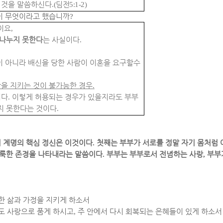
 것을 말씀하신다
.
(
딤전
5:1-2)
이 무엇이라고 했습니까
?
이요
,
 나누지 못한다
는 사실이다
.
 아니라 배신을 당한 사람이 이혼을 요구할수
을 지키는 것이 불가능한 경우
.
이다
.
이렇게 허용되는 경우가 있을지라도 부부
지 못한다는 것이다
.
이 계명의 핵심 정신은 이것이다
.
첫째는 부부가 서로를 정말 자기 몸처럼
거룩한 존경을 나타내라는 말씀이다
.
부부는 부부로서 전념하는 사랑
,
부부
한 삶과 가정을 지키게 하소서
도 사랑으로 품게 하시고
,
주 안에서 다시 회복되는 은혜들이 있게 하소서