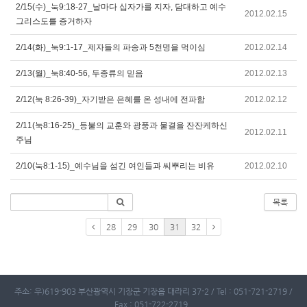
2/15(수)_눅9:18-27_날마다 십자가를 지자, 담대하고 예수
2012.02.15
그리스도를 증거하자
2/14(화)_눅9:1-17_제자들의 파송과 5천명을 먹이심
2012.02.14
2/13(월)_눅8:40-56, 두종류의 믿음
2012.02.13
2/12(눅 8:26-39)_자기받은 은혜를 온 성내에 전파함
2012.02.12
2/11(눅8:16-25)_등불의 교훈와 광풍과 물결을 잔잔케하신
2012.02.11
주님
2/10(눅8:1-15)_예수님을 섬긴 여인들과 씨뿌리는 비유
2012.02.10
목록
28
29
30
31
32
주소: 우)619-903 부산광역시 기장군 기장읍 대라리 37-2 / Tel : 051-721-2719 /
Fax : 051-722-2719 .