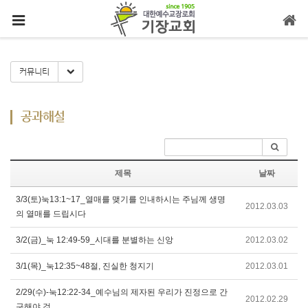
메뉴 건너뛰기
Toggle Dropdown
커뮤니티
공과해설
제목
날짜
3/3(토)눅13:1~17_열매를 맺기를 인내하시는 주님께 생명
2012.03.03
의 열매를 드립시다
3/2(금)_눅 12:49-59_시대를 분별하는 신앙
2012.03.02
3/1(목)_눅12:35~48절, 진실한 청지기
2012.03.01
2/29(수)-눅12:22-34_예수님의 제자된 우리가 진정으로 간
2012.02.29
구해야 것