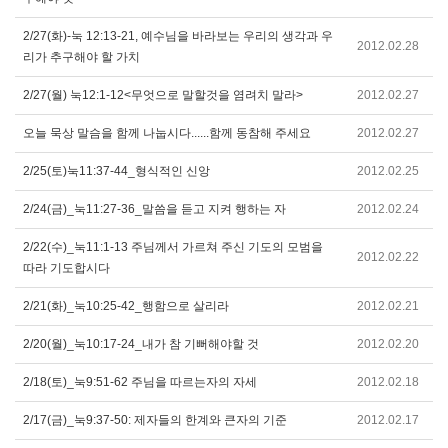
2/27(화)-눅 12:13-21, 예수님을 바라보는 우리의 생각과 우
2012.02.28
리가 추구해야 할 가치
2/27(월) 눅12:1-12<무엇으로 말할것을 염려치 말라>
2012.02.27
오늘 묵상 말슴을 함께 나눕시다......함께 동참해 주세요
2012.02.27
2/25(토)눅11:37-44_형식적인 신앙
2012.02.25
2/24(금)_눅11:27-36_말씀을 듣고 지켜 행하는 자
2012.02.24
2/22(수)_눅11:1-13 주님께서 가르쳐 주신 기도의 모범을
2012.02.22
따라 기도합시다
2/21(화)_눅10:25-42_행함으로 살리라
2012.02.21
2/20(월)_눅10:17-24_내가 참 기뻐해야할 것
2012.02.20
2/18(토)_눅9:51-62 주님을 따르는자의 자세
2012.02.18
2/17(금)_눅9:37-50: 제자들의 한계와 큰자의 기준
2012.02.17